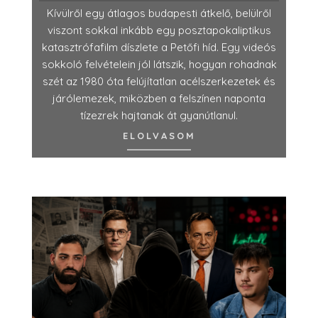
Kívülről egy átlagos budapesti átkelő, belülről
viszont sokkal inkább egy posztapokaliptikus
katasztrófafilm díszlete a Petőfi híd. Egy videós
sokkoló felvételein jól látszik, hogyan rohadnak
szét az 1980 óta felújítatlan acélszerkezetek és
járólemezek, miközben a felszínen naponta
tízezrek hajtanak át gyanútlanul.
ELOLVASOM