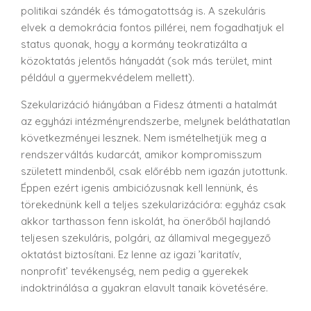
politikai szándék és támogatottság is. A szekuláris
elvek a demokrácia fontos pillérei, nem fogadhatjuk el
status quonak, hogy a kormány teokratizálta a
közoktatás jelentős hányadát (sok más terület, mint
például a gyermekvédelem mellett).
Szekularizáció hiányában a Fidesz átmenti a hatalmát
az egyházi intézményrendszerbe, melynek beláthatatlan
következményei lesznek. Nem ismételhetjük meg a
rendszerváltás kudarcát, amikor kompromisszum
született mindenből, csak előrébb nem igazán jutottunk.
Éppen ezért igenis ambiciózusnak kell lennünk, és
törekednünk kell a teljes szekularizációra: egyház csak
akkor tarthasson fenn iskolát, ha önerőből hajlandó
teljesen szekuláris, polgári, az államival megegyező
oktatást biztosítani. Ez lenne az igazi ’karitatív,
nonprofit’ tevékenység, nem pedig a gyerekek
indoktrinálása a gyakran elavult tanaik követésére.