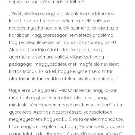
sajnos az egyik érv máris cáfolható:
„Mivel jelenleg az egyházi iskolák tanrendi keretek
között az adott felekezetnek megfelelő vallásos
nevelést nyújthatnak tanulóik számára, létrejött az a
korábban Magyarországon nem létező probléma,
hogy e településeken sérül a szülők számára az EU
Alapjogi Chartája által biztosított joga, hogy
gyermekeik számára vallási, világnézeti vagy
pedagógiai meggyőződésüknek megfelelő nevelést
biztosítsanak. Ez ki kell, hogy kényszerítse a hittan
oktatásának tanrendi kereteken kívülre telepítését.”
Ugye erre az egyszerű válasz az lenne, hogy akkor
még több egyházi fenntartású iskola kell, hogy
mindenki kényelmesen megválaszthassa, mit erőltet a
gyerekére. Azért az idézett résszel kapcsolatban
megjegyezném, hogy az EU Charta önellentmondásos,
hiszen egyszerre jelenti ki, hogy „Mindenkinek joga van
a gondolat-, a lelkiismeret- és a vallásszabadsághoz”,