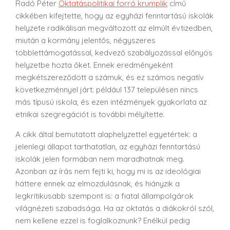
Radó Péter
Oktatáspolitikai forró krumplik
című
cikkében kifejtette, hogy az egyházi fenntartású iskolák
helyzete radikálisan megváltozott az elmúlt évtizedben,
miután a kormány jelentős, négyszeres
többlettámogatással, kedvező szabályozással előnyös
helyzetbe hozta őket. Ennek eredményeként
megkétszereződött a számuk, és ez számos negatív
következménnyel járt: például 137 településen nincs
más típusú iskola, és ezen intézmények gyakorlata az
etnikai szegregációt is további mélyítette.
A cikk által bemutatott alaphelyzettel egyetértek: a
jelenlegi állapot tarthatatlan, az egyházi fenntartású
iskolák jelen formában nem maradhatnak meg.
Azonban az írás nem fejti ki, hogy mi is az ideológiai
háttere ennek az elmozdulásnak, és hiányzik a
legkritikusabb szempont is: a fiatal állampolgárok
világnézeti szabadsága. Ha az oktatás a diákokról szól,
nem kellene ezzel is foglalkoznunk? Enélkül pedig