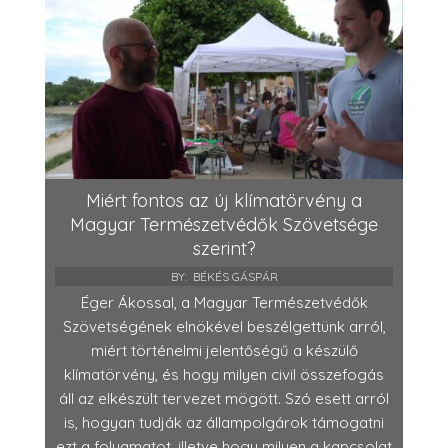
Miért fontos az új klímatörvény a
Magyar Természetvédők Szövetsége
szerint?
BY:
BÉKÉS GÁSPÁR
Éger Ákossal, a Magyar Természetvédők
Szövetségének elnökével beszélgettünk arról,
miért történelmi jelentőségű a készülő
klímatörvény, és hogy milyen civil összefogás
áll az elkészült tervezet mögött. Szó esett arról
is, hogyan tudják az állampolgárok támogatni
ezt a folyamatot, illetve hogy milyen a kapcsolat