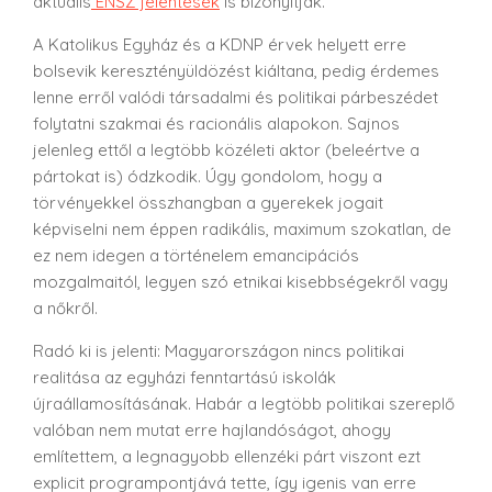
aktuális
ENSZ jelentések
is bizonyítják.
A Katolikus Egyház és a KDNP érvek helyett erre
bolsevik keresztényüldözést kiáltana, pedig érdemes
lenne erről valódi társadalmi és politikai párbeszédet
folytatni szakmai és racionális alapokon. Sajnos
jelenleg ettől a legtöbb közéleti aktor (beleértve a
pártokat is) ódzkodik. Úgy gondolom, hogy a
törvényekkel összhangban a gyerekek jogait
képviselni nem éppen radikális, maximum szokatlan, de
ez nem idegen a történelem emancipációs
mozgalmaitól, legyen szó etnikai kisebbségekről vagy
a nőkről.
Radó ki is jelenti: Magyarországon nincs politikai
realitása az egyházi fenntartású iskolák
újraállamosításának. Habár a legtöbb politikai szereplő
valóban nem mutat erre hajlandóságot, ahogy
említettem, a legnagyobb ellenzéki párt viszont ezt
explicit programpontjává tette, így igenis van erre