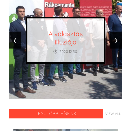
A választás
‹
›
illúziója
2020.12.30.
LEGUTÓBBI HÍREINK
VIEW ALL