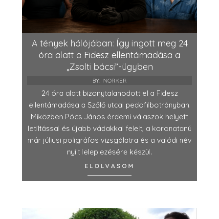
A tények hálójában: Így ingott meg 24
óra alatt a Fidesz ellentámadása a
„Zsolti bácsi”-ügyben
BY:
NORKER
24 óra alatt bizonytalanodott el a Fidesz
ellentámadása a Szőlő utcai pedofilbotrányban.
Miközben Pócs János érdemi válaszok helyett
letiltással és újabb vádakkal felelt, a koronatanú
már júliusi poligráfos vizsgálatra és a valódi név
nyílt leleplezésére készül.
ELOLVASOM