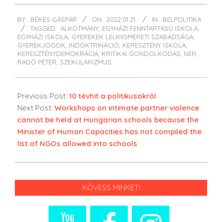
2022-
BY:
BÉKÉS GÁSPÁR
ON:
2022.01.21.
IN:
BELPOLITIKA
01-
TAGGED:
ALKOTMÁNY
,
EGYHÁZI FENNTARTÁSÚ ISKOLA
,
21
EGYHÁZI ISKOLA
,
GYEREKEK LELKIISMERETI SZABADSÁGA
,
GYEREKJOGOK
,
INDOKTRINÁCIÓ
,
KERESZTÉNY ISKOLA
,
KERESZTÉNYDEMOKRÁCIA
,
KRITIKAI GONDOLKODÁS
,
NER
,
RADÓ PÉTER
,
SZEKULARIZMUS
Previous Post:
10 tévhit a politikusokról
Next Post:
Workshops on intimate partner violence
cannot be held at Hungarian schools because the
Minister of Human Capacities has not compiled the
list of NGOs allowed into schools
KÖVESS MINKET!