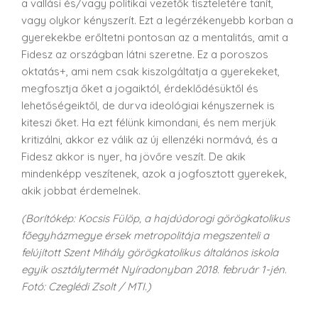
a vallási és/vagy politikai vezetők tiszteletére tanít,
vagy olykor kényszerít. Ezt a legérzékenyebb korban a
gyerekekbe erőltetni pontosan az a mentalitás, amit a
Fidesz az országban látni szeretne. Ez a poroszos
oktatás+, ami nem csak kiszolgáltatja a gyerekeket,
megfosztja őket a jogaiktól, érdeklődésüktől és
lehetőségeiktől, de durva ideológiai kényszernek is
kiteszi őket. Ha ezt félünk kimondani, és nem merjük
kritizálni, akkor ez válik az új ellenzéki normává, és a
Fidesz akkor is nyer, ha jövőre veszít. De akik
mindenképp veszítenek, azok a jogfosztott gyerekek,
akik jobbat érdemelnek.
(Borítókép: Kocsis Fülöp, a hajdúdorogi görögkatolikus
fõegyházmegye érsek metropolitája megszenteli a
felújított Szent Mihály görögkatolikus általános iskola
egyik osztálytermét Nyíradonyban 2018. február 1-jén.
Fotó: Czeglédi Zsolt / MTI.)