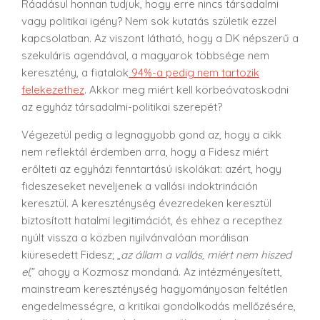
Ráadásul honnan tudjuk, hogy erre nincs társadalmi
vagy politikai igény? Nem sok kutatás születik ezzel
kapcsolatban. Az viszont látható, hogy a DK népszerű a
szekuláris agendával, a magyarok többsége nem
keresztény, a fiatalok
94%-a pedig nem tartozik
felekezethez
. Akkor meg miért kell körbeóvatoskodni
az egyház társadalmi-politikai szerepét?
Végezetül pedig a legnagyobb gond az, hogy a cikk
nem reflektál érdemben arra, hogy a Fidesz miért
erőlteti az egyházi fenntartású iskolákat: azért, hogy
fideszeseket neveljenek a vallási indoktrináción
keresztül. A kereszténység évezredeken keresztül
biztosított hatalmi legitimációt, és ehhez a recepthez
nyúlt vissza a közben nyilvánvalóan morálisan
kiüresedett Fidesz; „
az állam a vallás, miért nem hiszed
el
,” ahogy a Kozmosz mondaná. Az intézményesített,
mainstream kereszténység hagyományosan feltétlen
engedelmességre, a kritikai gondolkodás mellőzésére,