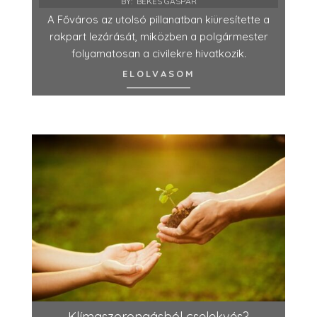
BY:
BÉKÉS GÁSPÁR
A Főváros az utolsó pillanatban kiüresítette a
rakpart lezárását, miközben a polgármester
folyamatosan a civilekre hivatkozik.
ELOLVASOM
Klímaszorongásból cselekvés?