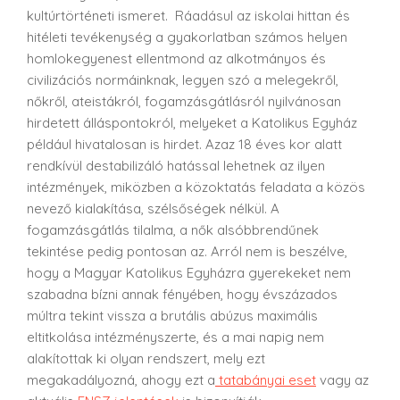
kultúrtörténeti ismeret. Ráadásul az iskolai hittan és
hitéleti tevékenység a gyakorlatban számos helyen
homlokegyenest ellentmond az alkotmányos és
civilizációs normáinknak, legyen szó a melegekről,
nőkről, ateistákról, fogamzásgátlásról nyilvánosan
hirdetett álláspontokról, melyeket a Katolikus Egyház
például hivatalosan is hirdet. Azaz 18 éves kor alatt
rendkívül destabilizáló hatással lehetnek az ilyen
intézmények, miközben a közoktatás feladata a közös
nevező kialakítása, szélsőségek nélkül. A
fogamzásgátlás tilalma, a nők alsóbbrendűnek
tekintése pedig pontosan az. Arról nem is beszélve,
hogy a Magyar Katolikus Egyházra gyerekeket nem
szabadna bízni annak fényében, hogy évszázados
múltra tekint vissza a brutális abúzus maximális
eltitkolása intézményszerte, és a mai napig nem
alakítottak ki olyan rendszert, mely ezt
megakadályozná, ahogy ezt a
tatabányai eset
vagy az