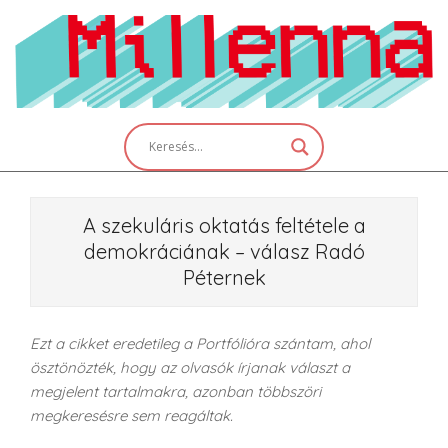
Skip
to
content
Primary
Navigation
Menu
A szekuláris oktatás feltétele a
demokráciának – válasz Radó
Péternek
Ezt a cikket eredetileg a Portfólióra szántam, ahol
ösztönözték, hogy az olvasók írjanak választ a
megjelent tartalmakra, azonban többszöri
megkeresésre sem reagáltak.