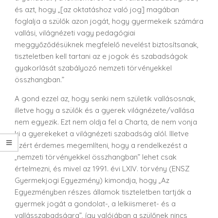
és azt, hogy „[az oktatáshoz való jog] magában
foglalja a szülők azon jogát, hogy gyermekeik számára
vallási, világnézeti vagy pedagógiai
meggyőződésüknek megfelelő nevelést biztosítsanak,
tiszteletben kell tartani az e jogok és szabadságok
gyakorlását szabályozó nemzeti törvényekkel
összhangban.”
A gond ezzel az, hogy senki nem születik vallásosnak,
illetve hogy a szülők és a gyerek világnézete/vallása
nem egyezik. Ezt nem oldja fel a Charta, de nem vonja
ki a gyerekeket a világnézeti szabadság alól. Illetve
azért érdemes megemlíteni, hogy a rendelkezést a
„nemzeti törvényekkel összhangban” lehet csak
értelmezni, és mivel az 1991. évi LXIV. törvény (ENSZ
Gyermekjogi Egyezmény) kimondja, hogy „Az
Egyezményben részes államok tiszteletben tartják a
gyermek jogát a gondolat-, a lelkiismeret- és a
vallásszabadságra”, így valójában a szülőnek nincs