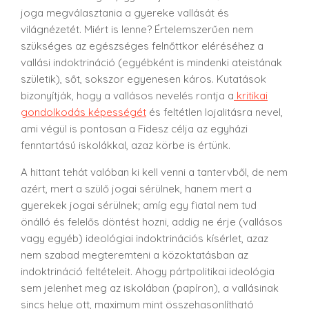
joga megválasztania a gyereke vallását és
világnézetét. Miért is lenne? Értelemszerűen nem
szükséges az egészséges felnőttkor eléréséhez a
vallási indoktrináció (egyébként is mindenki ateistának
születik), sőt, sokszor egyenesen káros. Kutatások
bizonyítják, hogy a vallásos nevelés rontja a
kritikai
gondolkodás képességét
és feltétlen lojalitásra nevel,
ami végül is pontosan a Fidesz célja az egyházi
fenntartású iskolákkal, azaz körbe is értünk.
A hittant tehát valóban ki kell venni a tantervből, de nem
azért, mert a szülő jogai sérülnek, hanem mert a
gyerekek jogai sérülnek; amíg egy fiatal nem tud
önálló és felelős döntést hozni, addig ne érje (vallásos
vagy egyéb) ideológiai indoktrinációs kísérlet, azaz
nem szabad megteremteni a közoktatásban az
indoktrináció feltételeit. Ahogy pártpolitikai ideológia
sem jelenhet meg az iskolában (papíron), a vallásinak
sincs helye ott, maximum mint összehasonlítható