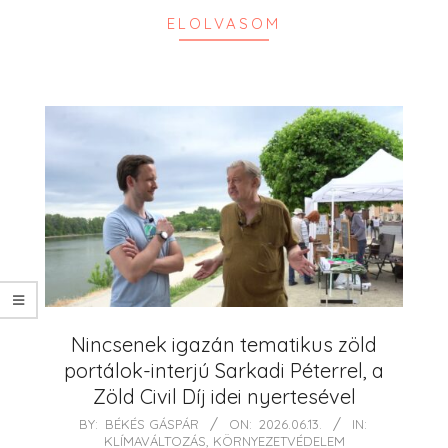
ELOLVASOM
Nincsenek igazán tematikus zöld
portálok-interjú Sarkadi Péterrel, a
Zöld Civil Díj idei nyertesével
2026-
BY:
BÉKÉS GÁSPÁR
ON:
2026.06.13.
IN:
KLÍMAVÁLTOZÁS
,
KÖRNYEZETVÉDELEM
06-