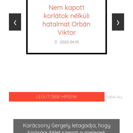
Nem kapott
korlátok nélküli
‹
›
hatalmat Orbán
Viktor
2020.04.01.
LEGUTÓBBI HÍREINK
VIEW ALL
Karácsony Gergely letagadja, hogy
bírósági ítélet szerint a melegek