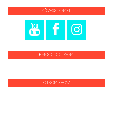
lapozása
KÖVESS MINKET!
HANGOLÓDJ RÁNK!
CITROM SHOW