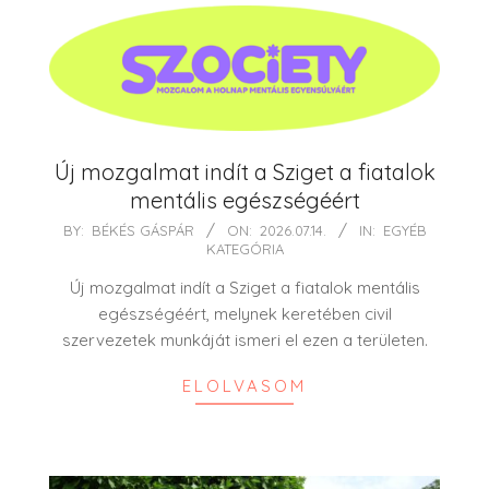
Új mozgalmat indít a Sziget a fiatalok
mentális egészségéért
2026-
BY:
BÉKÉS GÁSPÁR
ON:
2026.07.14.
IN:
EGYÉB
KATEGÓRIA
07-
14
Új mozgalmat indít a Sziget a fiatalok mentális
egészségéért, melynek keretében civil
szervezetek munkáját ismeri el ezen a területen.
ELOLVASOM