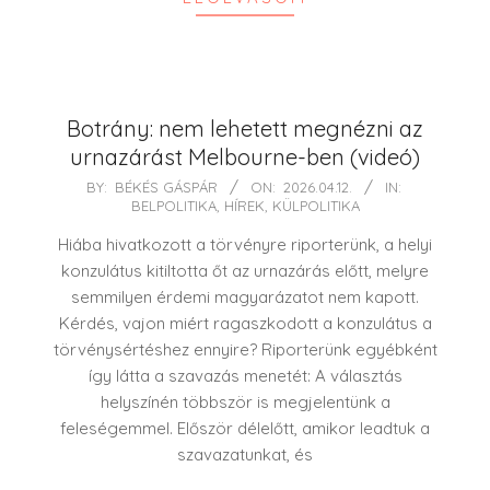
Botrány: nem lehetett megnézni az
urnazárást Melbourne-ben (videó)
2026-
BY:
BÉKÉS GÁSPÁR
ON:
2026.04.12.
IN:
BELPOLITIKA
,
HÍREK
,
KÜLPOLITIKA
04-
12
Hiába hivatkozott a törvényre riporterünk, a helyi
konzulátus kitiltotta őt az urnazárás előtt, melyre
semmilyen érdemi magyarázatot nem kapott.
Kérdés, vajon miért ragaszkodott a konzulátus a
törvénysértéshez ennyire? Riporterünk egyébként
így látta a szavazás menetét: A választás
helyszínén többször is megjelentünk a
feleségemmel. Először délelőtt, amikor leadtuk a
szavazatunkat, és