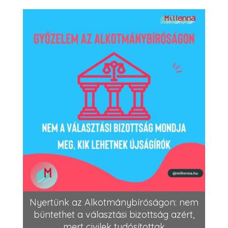
Nyertünk az Alkotmánybíróságon: nem
büntethet a választási bizottság azért,
mert civilek tudósítottak