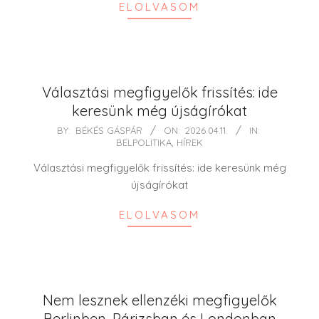
ELOLVASOM
Választási megfigyelők frissítés: ide
keresünk még újságírókat
2026-
BY:
BÉKÉS GÁSPÁR
ON:
2026.04.11.
IN:
BELPOLITIKA
,
HÍREK
04-
11
Választási megfigyelők frissítés: ide keresünk még
újságírókat
ELOLVASOM
Nem lesznek ellenzéki megfigyelők
Berlinben, Párizsban és Londonban