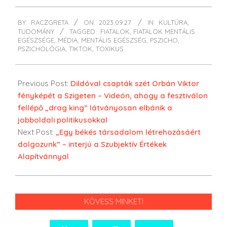
2023-
BY:
RACZGRETA
ON:
2023.09.27.
IN:
KULTÚRA
,
09-
TUDOMÁNY
TAGGED:
FIATALOK
,
FIATALOK MENTÁLIS
27
EGÉSZSÉGE
,
MÉDIA
,
MENTÁLIS EGÉSZSÉG
,
PSZICHO
,
PSZICHOLÓGIA
,
TIKTOK
,
TOXIKUS
Previous Post:
Dildóval csapták szét Orbán Viktor
fényképét a Szigeten – Videón, ahogy a fesztiválon
fellépő „drag king” látványosan elbánik a
jobboldali politikusokkal
Next Post:
„Egy békés társadalom létrehozásáért
dolgozunk” – interjú a Szubjektív Értékek
Alapítvánnyal
KÖVESS MINKET!