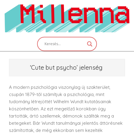
Skip
to
content
Primary
Navigation
Menu
‘Cute but psycho’ jelenség
A modern pszichológia viszonylag új szakterület,
csupán 1879-től számítjuk a pszichológia, mint
tudomány létrejöttét Wilhelm Wundt kutatásainak
köszönhetően. Az ezt megelőző korokban úgy
tartották, ártó szellemek, démonok szállták meg a
betegeket. Bár Wundt tanulmányai jelentős áttörésnek
számítottak, de még ekkoriban sem kezelték