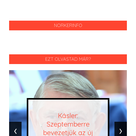
NORKERINFO
EZT OLVASTAD MÁR?
Kásler:
Szeptemberre
‹
›
bevezetjük az új