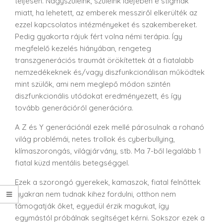
teljesen. Nagyszüleink, szüleink idejében e stigmák
miatt, ha lehetett, az emberek messziről elkerülték az
ezzel kapcsolatos intézményeket és szakembereket.
Pedig gyakorta rájuk fért volna némi terápia. Így
megfelelő kezelés hiányában, rengeteg
transzgenerációs traumát örökítettek át a fiatalabb
nemzedékeknek és/vagy diszfunkcionálisan működtek
mint szülők, ami nem meglepő módon szintén
diszfunkcionális utódokat eredményezett, és így
tovább generációról generációra.
A Z és Y generációnál ezek mellé párosulnak a rohanó
világ problémái, netes trollok és cyberbullying,
klímaszorongás, világjárvány, stb. Ma 7-ből legalább 1
fiatal küzd mentális betegséggel.
Ezek a szorongó gyerekek, kamaszok, fiatal felnőttek
gyakran nem tudnak kihez fordulni, otthon nem
támogatják őket, egyedül érzik magukat, így
egymástól próbálnak segítséget kérni. Sokszor ezek a