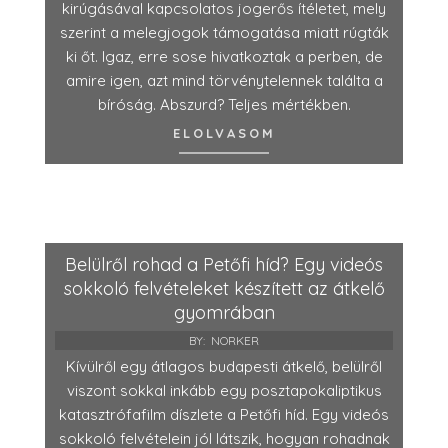
kirúgásával kapcsolatos jogerős ítéletet, mely
szerint a melegjogok támogatása miatt rúgták
ki őt. Igaz, erre sose hivatkoztak a perben, de
amire igen, azt mind törvénytelennek találta a
bíróság. Abszurd? Teljes mértékben.
ELOLVASOM
Belülről rohad a Petőfi híd? Egy videós
sokkoló felvételeket készített az átkelő
gyomrában
BY:
NORKER
Kívülről egy átlagos budapesti átkelő, belülről
viszont sokkal inkább egy posztapokaliptikus
katasztrófafilm díszlete a Petőfi híd. Egy videós
sokkoló felvételein jól látszik, hogyan rohadnak