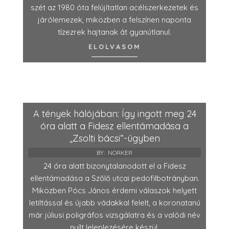
szét az 1980 óta felújítatlan acélszerkezetek és
járólemezek, miközben a felszínen naponta
tízezrek hajtanak át gyanútlanul.
ELOLVASOM
A tények hálójában: Így ingott meg 24
óra alatt a Fidesz ellentámadása a
„Zsolti bácsi”-ügyben
BY:
NORKER
24 óra alatt bizonytalanodott el a Fidesz
ellentámadása a Szőlő utcai pedofilbotrányban.
Miközben Pócs János érdemi válaszok helyett
letiltással és újabb vádakkal felelt, a koronatanú
már júliusi poligráfos vizsgálatra és a valódi név
nyílt leleplezésére készül.