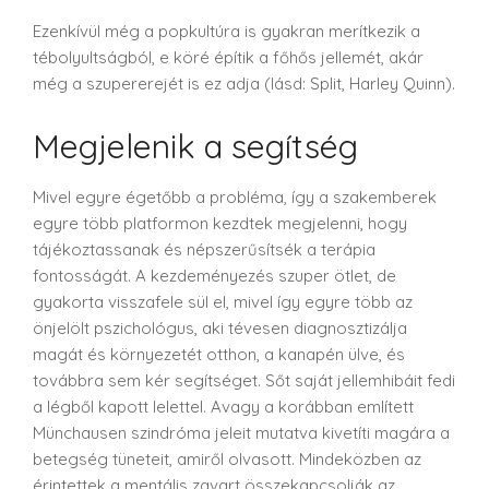
Ezenkívül még a popkultúra is gyakran merítkezik a
tébolyultságból, e köré építik a főhős jellemét, akár
még a szupererejét is ez adja (lásd: Split, Harley Quinn).
Megjelenik a segítség
Mivel egyre égetőbb a probléma, így a szakemberek
egyre több platformon kezdtek megjelenni, hogy
tájékoztassanak és népszerűsítsék a terápia
fontosságát. A kezdeményezés szuper ötlet, de
gyakorta visszafele sül el, mivel így egyre több az
önjelölt pszichológus, aki tévesen diagnosztizálja
magát és környezetét otthon, a kanapén ülve, és
továbbra sem kér segítséget. Sőt saját jellemhibáit fedi
a légből kapott lelettel. Avagy a korábban említett
Münchausen szindróma jeleit mutatva kivetíti magára a
betegség tüneteit, amiről olvasott. Mindeközben az
érintettek a mentális zavart összekapcsolják az