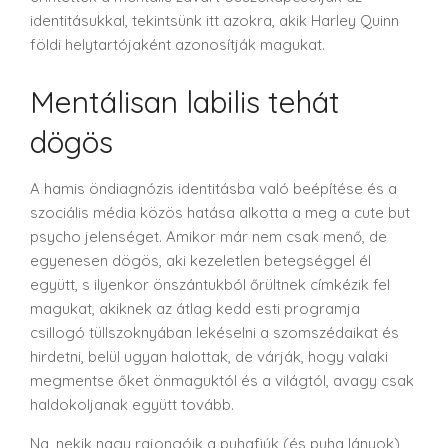
identitásukkal, tekintsünk itt azokra, akik Harley Quinn
földi helytartójaként azonosítják magukat.
Mentálisan labilis tehát
dögös
A hamis öndiagnózis identitásba való beépítése és a
szociális média közös hatása alkotta a meg a cute but
psycho jelenséget. Amikor már nem csak menő, de
egyenesen dögös, aki kezeletlen betegséggel él
együtt, s ilyenkor önszántukból őrültnek címkézik fel
magukat, akiknek az átlag kedd esti programja
csillogó tüllszoknyában lekéselni a szomszédaikat és
hirdetni, belül ugyan halottak, de várják, hogy valaki
megmentse őket önmaguktól és a világtól, avagy csak
haldokoljanak együtt tovább.
Na, nekik nagy rajongóik a puhafiúk (és puha lányok)