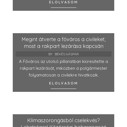
ELOLVASOM
Megint átverte a főváros a civileket,
most a rakpart lezárása kapcsán
BY:
BÉKÉS GÁSPÁR
A Főváros az utolsó pillanatban kiüresítette a
rakpart lezárását, miközben a polgármester
folyamatosan a civilekre hivatkozik.
ELOLVASOM
Klímaszorongásból cselekvés?