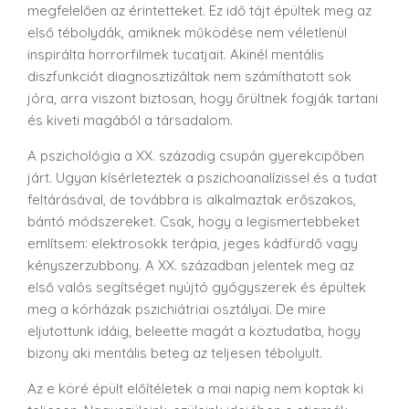
megfelelően az érintetteket. Ez idő tájt épültek meg az
első tébolydák, amiknek működése nem véletlenül
inspirálta horrorfilmek tucatjait. Akinél mentális
diszfunkciót diagnosztizáltak nem számíthatott sok
jóra, arra viszont biztosan, hogy őrültnek fogják tartani
és kiveti magából a társadalom.
A pszichológia a XX. századig csupán gyerekcipőben
járt. Ugyan kísérleteztek a pszichoanalízissel és a tudat
feltárásával, de továbbra is alkalmaztak erőszakos,
bántó módszereket. Csak, hogy a legismertebbeket
említsem: elektrosokk terápia, jeges kádfürdő vagy
kényszerzubbony. A XX. században jelentek meg az
első valós segítséget nyújtó gyógyszerek és épültek
meg a kórházak pszichiátriai osztályai. De mire
eljutottunk idáig, beleette magát a köztudatba, hogy
bizony aki mentális beteg az teljesen tébolyult.
Az e köré épült előítéletek a mai napig nem koptak ki