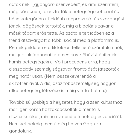
adtak neki: „gyönyörű szenvedés”, és ami, szerintem,
még károsabb, felosztották a betegségeket cool és
béna kategóriára. Például a depressziót és szorongást
jónak, dögösnek tartották, míg a bipoláris zavar a
másik tábort erősítette. Az azóta eltelt időben ez a
trend átszivárgott a többi social media platformra is.
Remek példa erre a tiktok-on fellelhető számtalan fiók,
melyek tulajdonosai tetemes követőbázist építenek
hamis betegségekre. Volt precedens arra, hogy
disszociatív személyiségzavar frontolását játszották
meg notóriusan. (Nem összekeverendő a
skizofréniával. A did, azaz többszemélyiség nagyon
ritka betegség, létezése is máig vitatott téma.)
Tovább súlyosbítja a helyzetet, hogy a zsenikultuszhoz
már igen korán hozzákapcsolták a mentális
diszfunkciókat, mintha ez adná a tehetség eszenciáját.
Nem kell sokáig menni, elég ha van Gogh-ra
gondolunk.