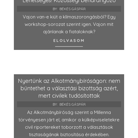
Lehetséges! Közösségi beharangozó
BY:
BÉKÉS GÁSPÁR
Vajon van-e kiút a klímaszorongásból? Egy
workshop-sorozat szerint igen. Vajon mit
ajánlanak a fiataloknak?
ELOLVASOM
Nyertünk az Alkotmánybíróságon: nem
büntethet a választási bizottság azért,
mert civilek tudósítottak
BY:
BÉKÉS GÁSPÁR
Az Alkotmánybíróság szerint a Millenna
törvényesen járt el, amikor a külképviseletekre
civil riportereket toborzott a választások
tisztaságának biztosítása érdekében.