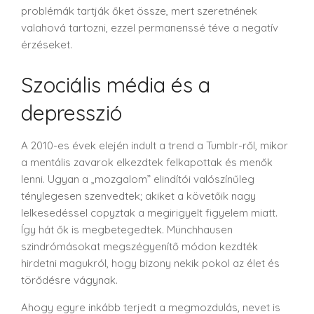
problémák tartják őket össze, mert szeretnének
valahová tartozni, ezzel permanenssé téve a negatív
érzéseket.
Szociális média és a
depresszió
A 2010-es évek elején indult a trend a Tumblr-ről, mikor
a mentális zavarok elkezdtek felkapottak és menők
lenni. Ugyan a „mozgalom” elindítói valószínűleg
ténylegesen szenvedtek; akiket a követőik nagy
lelkesedéssel copyztak a megirigyelt figyelem miatt.
Így hát ők is megbetegedtek. Münchhausen
szindrómásokat megszégyenítő módon kezdték
hirdetni magukról, hogy bizony nekik pokol az élet és
törődésre vágynak.
Ahogy egyre inkább terjedt a megmozdulás, nevet is