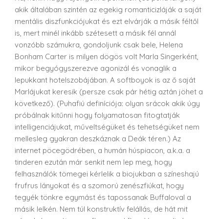
akik általában szintén az egekig romanticizláják a saját
mentális diszfunkciójukat és ezt elvárják a másik féltől
is, mert minél inkább szétesett a másik fél annál
vonzóbb számukra, gondoljunk csak bele, Helena
Bonham Carter is milyen dögös volt Marla Singerként,
mikor begyógyszerezve agonizál és vonaglik a
lepukkant hotelszobájában. A softboyok is az ő saját
Marlájukat keresik (persze csak pár hétig aztán jöhet a
következő). (Puhafiú definíciója: olyan srácok akik úgy
próbálnak kitűnni hogy folyamatosan fitogtatják
intelligenciájukat, műveltségüket és tehetségüket nem
mellesleg gyakran deszkáznak a Deák téren.) Az
internet pöcegödrében, a humán húspiacon, a.k.a. a
tinderen ezután már senkit nem lep meg, hogy
felhasználók tömegei kérlelik a biojukban a színeshajú
frufrus lányokat és a szomorú zenészfiúkat, hogy
tegyék tönkre egymást és tapossanak Buffaloval a
másik lelkén. Nem túl konstruktív felállás, de hát mit