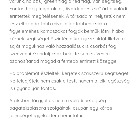
várunk, ha az új green flag a red flag. Van segítség.
Fontos hogy tudjátok, a „divatdepresszió” árt a valódi
érintettek megítélésének. A társadalmi helyzetük nem
lesz elfogadottabb mivel a legtöbben csak a
figyeleméhes kamaszokat fogják bennük látni, hiába
kérnek segítséget őszintén a környezetüktől. Illetve a
saját magukhoz való hozzáállásuk is csorbát fog
szenvedni. Gondolj csak bele, te sem szívesen
azonosítanád magad a fentebb említett közeggel.
Ha problémát észleltek, kérjetek szakszerű segítséget.
Ne feledjétek, nem csak a testi, hanem a lelki egészség
is ugyanolyan fontos.
A cikkben tárgyaltak nem a valódi betegség
bagatelizálására szolgálnak, csupán egy káros
jelenséget igyekeztem bemutatni.