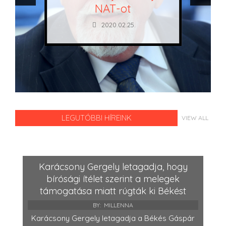
NAT-ot
2020.02.25.
LEGUTÓBBI HÍREINK
VIEW ALL
Karácsony Gergely letagadja, hogy
bírósági ítélet szerint a melegek
támogatása miatt rúgták ki Békést
BY:
MILLENNA
Karácsony Gergely letagadja a Békés Gáspár