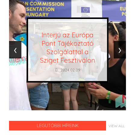
Interjú az Európa
Pont Tájékoztató
‹
›
Szolgálattal a
Sziget Fesztiválon
2024.02.09.
LEGUTÓBBI HÍREINK
VIEW ALL