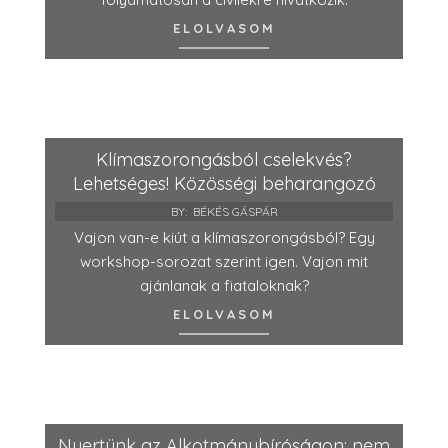
ELOLVASOM
Klímaszorongásból cselekvés?
Lehetséges! Közösségi beharangozó
BY:
BÉKÉS GÁSPÁR
Vajon van-e kiút a klímaszorongásból? Egy
workshop-sorozat szerint igen. Vajon mit
ajánlanak a fiataloknak?
ELOLVASOM
Nyertünk az Alkotmánybíróságon: nem