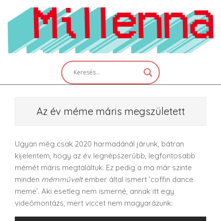
Skip
to
content
Primary
Navigation
Menu
Az év méme máris megszületett
Ugyan még csak 2020 harmadánál járunk, bátran
kijelentem, hogy az év legnépszerűbb, legfontosabb
mémét máris megtaláltuk. Ez pedig a ma már szinte
minden
mémművelt
ember által ismert ’coffin dance
meme’. Aki esetleg nem ismerné, annak itt egy
videómontázs, mert viccet nem magyarázunk: