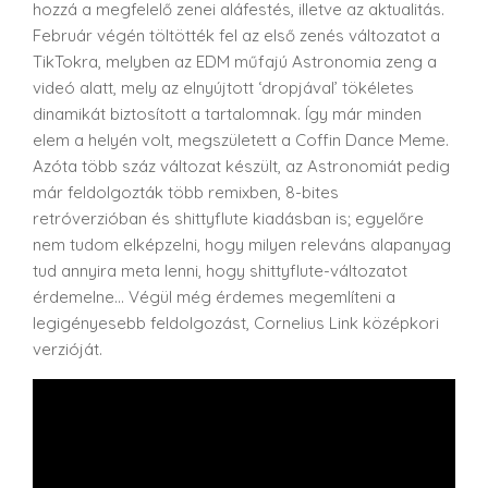
hozzá a megfelelő zenei aláfestés, illetve az aktualitás.
Február végén töltötték fel az első zenés változatot a
TikTokra, melyben az EDM műfajú Astronomia zeng a
videó alatt, mely az elnyújtott ‘dropjával’ tökéletes
dinamikát biztosított a tartalomnak. Így már minden
elem a helyén volt, megszületett a Coffin Dance Meme.
Azóta több száz változat készült, az Astronomiát pedig
már feldolgozták több remixben, 8-bites
retróverzióban és shittyflute kiadásban is; egyelőre
nem tudom elképzelni, hogy milyen releváns alapanyag
tud annyira meta lenni, hogy shittyflute-változatot
érdemelne… Végül még érdemes megemlíteni a
legigényesebb feldolgozást, Cornelius Link középkori
verzióját.