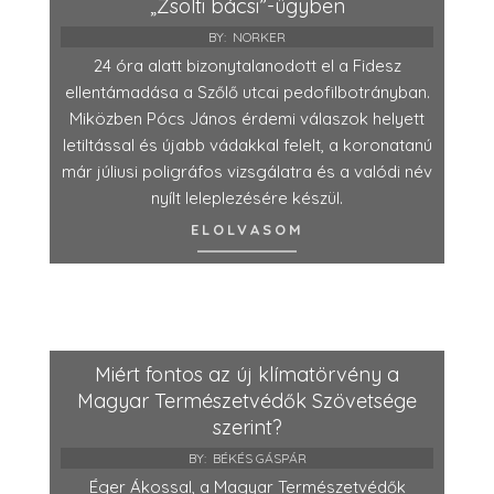
„Zsolti bácsi”-ügyben
BY:
NORKER
24 óra alatt bizonytalanodott el a Fidesz
ellentámadása a Szőlő utcai pedofilbotrányban.
Miközben Pócs János érdemi válaszok helyett
letiltással és újabb vádakkal felelt, a koronatanú
már júliusi poligráfos vizsgálatra és a valódi név
nyílt leleplezésére készül.
ELOLVASOM
Miért fontos az új klímatörvény a
Magyar Természetvédők Szövetsége
szerint?
BY:
BÉKÉS GÁSPÁR
Éger Ákossal, a Magyar Természetvédők