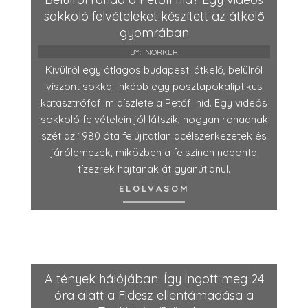
sokkoló felvételeket készített az átkelő
gyomrában
BY:
NORKER
Kívülről egy átlagos budapesti átkelő, belülről
viszont sokkal inkább egy posztapokaliptikus
katasztrófafilm díszlete a Petőfi híd. Egy videós
sokkoló felvételein jól látszik, hogyan rohadnak
szét az 1980 óta felújítatlan acélszerkezetek és
járólemezek, miközben a felszínen naponta
tízezrek hajtanak át gyanútlanul.
ELOLVASOM
A tények hálójában: Így ingott meg 24
óra alatt a Fidesz ellentámadása a