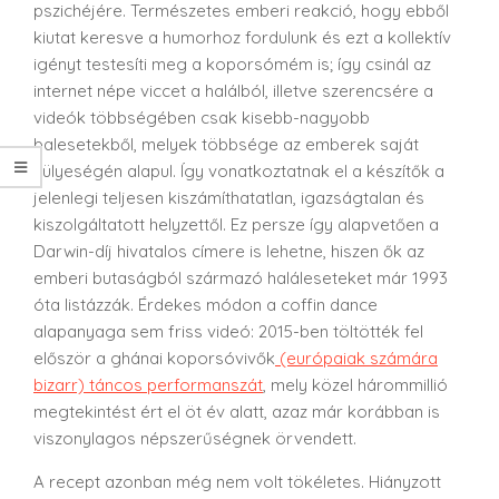
pszichéjére. Természetes emberi reakció, hogy ebből
kiutat keresve a humorhoz fordulunk és ezt a kollektív
igényt testesíti meg a koporsómém is; így csinál az
internet népe viccet a halálból, illetve szerencsére a
videók többségében csak kisebb-nagyobb
balesetekből, melyek többsége az emberek saját
hülyeségén alapul. Így vonatkoztatnak el a készítők a
jelenlegi teljesen kiszámíthatatlan, igazságtalan és
kiszolgáltatott helyzettől. Ez persze így alapvetően a
Darwin-díj hivatalos címere is lehetne, hiszen ők az
emberi butaságból származó haláleseteket már 1993
óta listázzák. Érdekes módon a coffin dance
alapanyaga sem friss videó: 2015-ben töltötték fel
először a ghánai koporsóvivők
(európaiak számára
bizarr) táncos performanszát
, mely közel hárommillió
megtekintést ért el öt év alatt, azaz már korábban is
viszonylagos népszerűségnek örvendett.
A recept azonban még nem volt tökéletes. Hiányzott