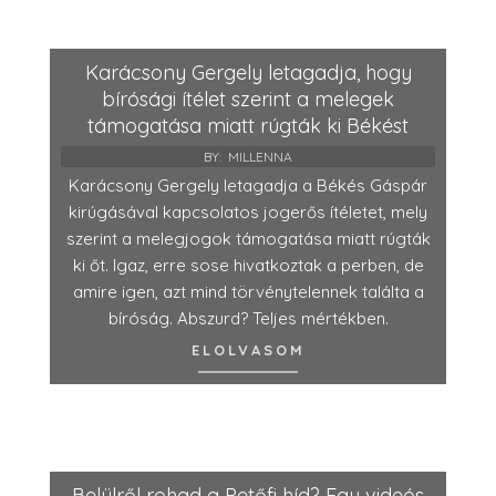
Karácsony Gergely letagadja, hogy
bírósági ítélet szerint a melegek
támogatása miatt rúgták ki Békést
BY:
MILLENNA
Karácsony Gergely letagadja a Békés Gáspár
kirúgásával kapcsolatos jogerős ítéletet, mely
szerint a melegjogok támogatása miatt rúgták
ki őt. Igaz, erre sose hivatkoztak a perben, de
amire igen, azt mind törvénytelennek találta a
bíróság. Abszurd? Teljes mértékben.
ELOLVASOM
Belülről rohad a Petőfi híd? Egy videós