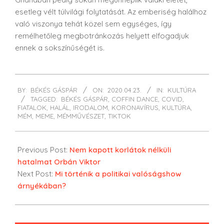
esetleg vélt túlvilági folytatását. Az emberiség halálhoz
való viszonya tehát közel sem egységes, így
remélhetőleg megbotránkozás helyett elfogadjuk
ennek a sokszínűségét is.
2020-
BY:
BÉKÉS GÁSPÁR
ON:
2020.04.23.
IN:
KULTÚRA
04-
TAGGED:
BÉKÉS GÁSPÁR
,
COFFIN DANCE
,
COVID
,
23
FIATALOK
,
HALÁL
,
IRODALOM
,
KORONAVÍRUS
,
KULTÚRA
,
MÉM
,
MEME
,
MÉMMŰVÉSZET
,
TIKTOK
Previous Post:
Nem kapott korlátok nélküli
hatalmat Orbán Viktor
Next Post:
Mi történik a politikai valóságshow
árnyékában?