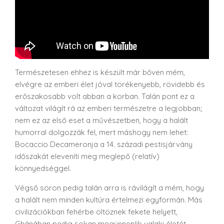
Természetesen ehhez is készült már bőven mém,
elvégre az emberi élet jóval törékenyebb, rövidebb és
erőszakosabb volt abban a korban. Talán pont ez a
változat világít rá az emberi természetre a legjobban;
nem ez az első eset a művészetben, hogy a halált
humorral dolgozzák fel, mert máshogy nem lehet:
Bocaccio Decameronja a 14. századi pestisjárvány
időszakát eleveníti meg meglepő (relatív)
könnyedséggel.
Végső soron pedig talán arra is rávilágít a mém, hogy
a halált nem minden kultúra értelmezi egyformán. Más
civilizációkban fehérbe öltöznek fekete helyett,
Ghánában pedig sokan megünneplik valaki életét,