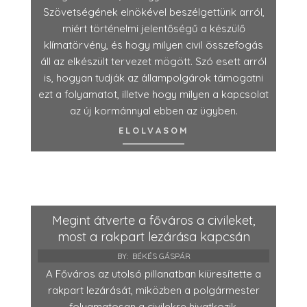
Szövetségének elnökével beszélgettünk arról,
miért történelmi jelentőségű a készülő
klímatörvény, és hogy milyen civil összefogás
áll az elkészült tervezet mögött. Szó esett arról
is, hogyan tudják az állampolgárok támogatni
ezt a folyamatot, illetve hogy milyen a kapcsolat
az új kormánnyal ebben az ügyben.
ELOLVASOM
Megint átverte a főváros a civileket,
most a rakpart lezárása kapcsán
BY:
BÉKÉS GÁSPÁR
A Főváros az utolsó pillanatban kiüresítette a
rakpart lezárását, miközben a polgármester
folyamatosan a civilekre hivatkozik.