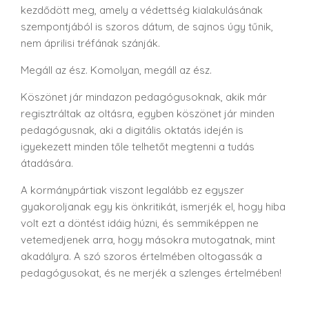
kezdődött meg, amely a védettség kialakulásának
szempontjából is szoros dátum, de sajnos úgy tűnik,
nem áprilisi tréfának szánják.
Megáll az ész. Komolyan, megáll az ész.
Köszönet jár mindazon pedagógusoknak, akik már
regisztráltak az oltásra, egyben köszönet jár minden
pedagógusnak, aki a digitális oktatás idején is
igyekezett minden tőle telhetőt megtenni a tudás
átadására.
A kormánypártiak viszont legalább ez egyszer
gyakoroljanak egy kis önkritikát, ismerjék el, hogy hiba
volt ezt a döntést idáig húzni, és semmiképpen ne
vetemedjenek arra, hogy másokra mutogatnak, mint
akadályra. A szó szoros értelmében oltogassák a
pedagógusokat, és ne merjék a szlenges értelmében!