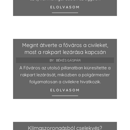
ELOLVASOM
Megint átverte a főváros a civileket,
most a rakpart lezárása kapcsán
BY:
BÉKÉS GÁSPÁR
A Főváros az utolsó pillanatban kiüresítette a
rakpart lezárását, miközben a polgármester
folyamatosan a civilekre hivatkozik.
ELOLVASOM
Klímaszorongásból cselekvés?