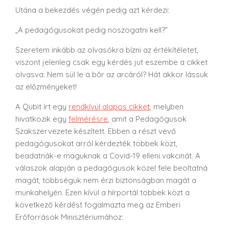
Utána a bekezdés végén pedig azt kérdezi:
„A pedagógusokat pedig noszogatni kell?”
Szeretem inkább az olvasókra bízni az értékítéletet,
viszont jelenleg csak egy kérdés jut eszembe a cikket
olvasva: Nem sül le a bőr az arcáról? Hát akkor lássuk
az előzményeket!
A Qubit írt egy
rendkívül alapos cikket
, melyben
hivatkozik egy
felmérésre
, amit a Pedagógusok
Szakszervezete készített. Ebben a részt vevő
pedagógusokat arról kérdezték többek közt,
beadatnák-e maguknak a Covid-19 elleni vakcinát. A
válaszok alapján a pedagógusok közel fele beoltatná
magát, többségük nem érzi biztonságban magát a
munkahelyén. Ezen kívül a hírportál többek közt a
következő kérdést fogalmazta meg az Emberi
Erőforrások Minisztériumához: