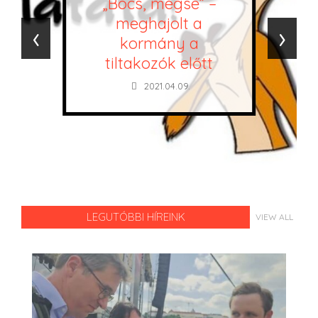
„Bocs, mégse” –
meghajolt a
‹
›
kormány a
tiltakozók előtt
2021.04.09.
LEGUTÓBBI HÍREINK
VIEW ALL