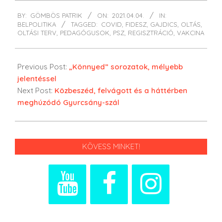
2021-
BY:
GÖMBÖS PATRIK
ON:
2021.04.04.
IN:
04-
BELPOLITIKA
TAGGED:
COVID
,
FIDESZ
,
GAJDICS
,
OLTÁS
,
04
OLTÁSI TERV
,
PEDAGÓGUSOK
,
PSZ
,
REGISZTRÁCIÓ
,
VAKCINA
Previous Post:
„Könnyed” sorozatok, mélyebb
jelentéssel
Next Post:
Közbeszéd, felvágott és a háttérben
meghúzódó Gyurcsány-szál
KÖVESS MINKET!