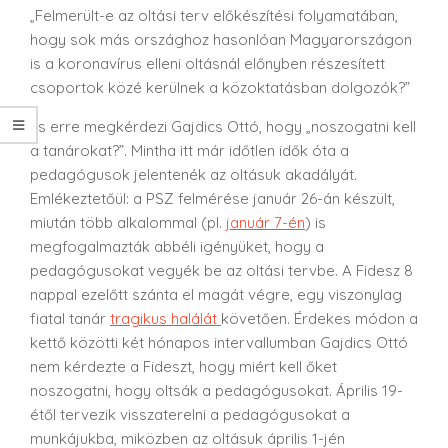
„Felmerült-e az oltási terv előkészítési folyamatában,
hogy sok más országhoz hasonlóan Magyarországon
is a koronavírus elleni oltásnál előnyben részesített
csoportok közé kerülnek a közoktatásban dolgozók?”
És erre megkérdezi Gajdics Ottó, hogy „noszogatni kell
a tanárokat?”. Mintha itt már időtlen idők óta a
pedagógusok jelentenék az oltásuk akadályát.
Emlékeztetőül: a PSZ felmérése január 26-án készült,
miután több alkalommal (pl.
január 7-én
) is
megfogalmazták abbéli igényüket, hogy a
pedagógusokat vegyék be az oltási tervbe. A Fidesz 8
nappal ezelőtt szánta el magát végre, egy viszonylag
fiatal tanár
tragikus halálát
követően. Érdekes módon a
kettő közötti két hónapos intervallumban Gajdics Ottó
nem kérdezte a Fideszt, hogy miért kell őket
noszogatni, hogy oltsák a pedagógusokat. Április 19-
étől tervezik visszaterelni a pedagógusokat a
munkájukba, miközben az oltásuk április 1-jén