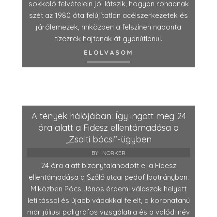
sokkoló felvételein jól látszik, hogyan rohadnak
szét az 1980 óta felújítatlan acélszerkezetek és
járólemezek, miközben a felszínen naponta
tízezrek hajtanak át gyanútlanul.
ELOLVASOM
A tények hálójában: Így ingott meg 24
óra alatt a Fidesz ellentámadása a
„Zsolti bácsi”-ügyben
BY:
NORKER
24 óra alatt bizonytalanodott el a Fidesz
ellentámadása a Szőlő utcai pedofilbotrányban.
Miközben Pócs János érdemi válaszok helyett
letiltással és újabb vádakkal felelt, a koronatanú
már júliusi poligráfos vizsgálatra és a valódi név