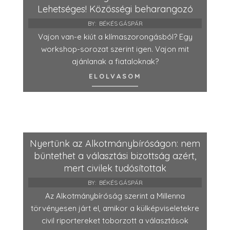
Lehetséges! Közösségi beharangozó
BY:
BÉKÉS GÁSPÁR
Vajon van-e kiút a klímaszorongásból? Egy
workshop-sorozat szerint igen. Vajon mit
ajánlanak a fiataloknak?
ELOLVASOM
Nyertünk az Alkotmánybíróságon: nem
büntethet a választási bizottság azért,
mert civilek tudósítottak
BY:
BÉKÉS GÁSPÁR
Az Alkotmánybíróság szerint a Millenna
törvényesen járt el, amikor a külképviseletekre
civil riportereket toborzott a választások