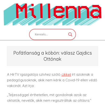
Skip
to
content
Primary
Navigation
Menu
Pofátlanság a köbön: válasz Gajdics
Ottónak
A HírTV igazgatója szívhez szóló
cikket
írt azoknak a
pedagógusoknak, akik nem kérik a Covid-19 ellen védő
vakcinát. Azt írja:
„Teljességgel érthetetlen, mit gondolnak azok az
oktatók, nevelők, akik nem regisztráltak az oltásra.”