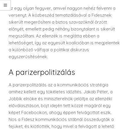
Ez egy olyan fegyver, amivel nagyon nehéz felvenni a
versenyt. A közbeszéd tematizálásával a Fidesznek
sikerült megerősíteni a biztos szavazóknál őrzött
előnyét, emellett pedig néhány bizonytalant is sikerült
megszólítani. Az ellenzék is meglátta ebben a
lehetőséget, így az egyesült koalícióban is megjelentek
a különböző válfajai a politikai diskurzus
egyszerűsítésének.
A parizerpolitizálás
A parizerpolitizálás az a kommunikációs stratégia
amihez kellett egy tökéletes időzítés. Jakab Péter, a
Jobbik elnöke és miniszterelnök-jelöltje az ellenzéki
előválasztáson, böjt idején tett közzé magáról egy
képet Facebookon, ahogy éppen felvágottat eszik.
Nos a Fidesz kommunikációs stábnál összedugták a
fejüket, és kiötlötték, hogy mivel a felvágott a lehető