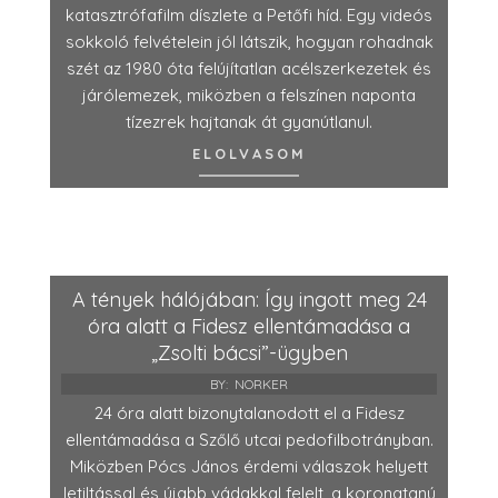
katasztrófafilm díszlete a Petőfi híd. Egy videós
sokkoló felvételein jól látszik, hogyan rohadnak
szét az 1980 óta felújítatlan acélszerkezetek és
járólemezek, miközben a felszínen naponta
tízezrek hajtanak át gyanútlanul.
ELOLVASOM
A tények hálójában: Így ingott meg 24
óra alatt a Fidesz ellentámadása a
„Zsolti bácsi”-ügyben
BY:
NORKER
24 óra alatt bizonytalanodott el a Fidesz
ellentámadása a Szőlő utcai pedofilbotrányban.
Miközben Pócs János érdemi válaszok helyett
letiltással és újabb vádakkal felelt, a koronatanú