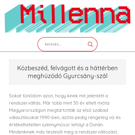
Skip
to
content
Primary
Navigation
Menu
Közbeszéd, felvágott és a háttérben
meghúzódó Gyurcsány-szál
Sokat tűnődöm azon, hogy kinek mit jelentett a
rendszerváltás. Már több mint 30 év eltelt mióta
Magyarországon megtartották az első szabad
választásokat 1990-ben, azóta pedig rengeteg víz és
értékelhetetlen szennyműsor lefolyt a Dunán.
Mindenkinek más testesíti meg a rendszerváltozást,