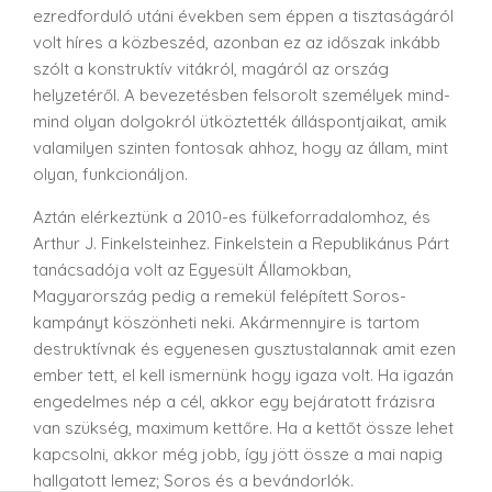
ezredforduló utáni években sem éppen a tisztaságáról
volt híres a közbeszéd, azonban ez az időszak inkább
szólt a konstruktív vitákról, magáról az ország
helyzetéről. A bevezetésben felsorolt személyek mind-
mind olyan dolgokról ütköztették álláspontjaikat, amik
valamilyen szinten fontosak ahhoz, hogy az állam, mint
olyan, funkcionáljon.
Aztán elérkeztünk a 2010-es fülkeforradalomhoz, és
Arthur J. Finkelsteinhez. Finkelstein a Republikánus Párt
tanácsadója volt az Egyesült Államokban,
Magyarország pedig a remekül felépített Soros-
kampányt köszönheti neki. Akármennyire is tartom
destruktívnak és egyenesen gusztustalannak amit ezen
ember tett, el kell ismernünk hogy igaza volt. Ha igazán
engedelmes nép a cél, akkor egy bejáratott frázisra
van szükség, maximum kettőre. Ha a kettőt össze lehet
kapcsolni, akkor még jobb, így jött össze a mai napig
hallgatott lemez; Soros és a bevándorlók.