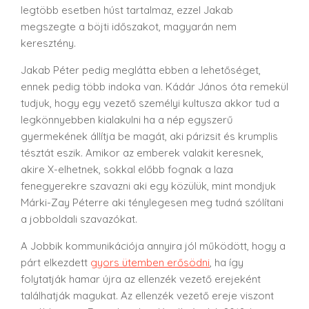
legtöbb esetben húst tartalmaz, ezzel Jakab
megszegte a böjti időszakot, magyarán nem
keresztény.
Jakab Péter pedig meglátta ebben a lehetőséget,
ennek pedig több indoka van. Kádár János óta remekül
tudjuk, hogy egy vezető személyi kultusza akkor tud a
legkönnyebben kialakulni ha a nép egyszerű
gyermekének állítja be magát, aki párizsit és krumplis
tésztát eszik. Amikor az emberek valakit keresnek,
akire X-elhetnek, sokkal előbb fognak a laza
fenegyerekre szavazni aki egy közülük, mint
mondjuk
Márki-Zay Péterre aki ténylegesen meg tudná szólítani
a jobboldali szavazókat.
A Jobbik kommunikációja annyira jól működött, hogy a
párt elkezdett
gyors ütemben erősödni
, ha így
folytatják hamar újra az ellenzék vezető erejeként
találhatják magukat. Az ellenzék vezető ereje viszont