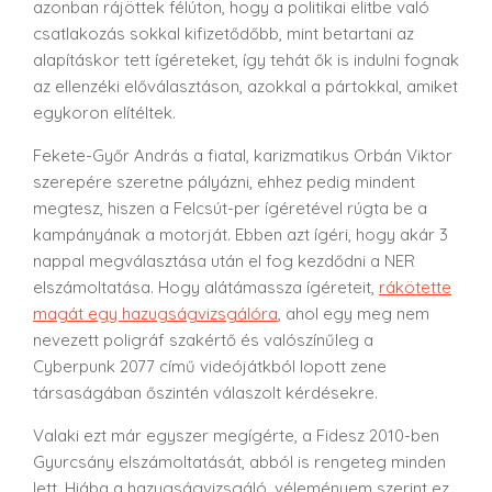
azonban rájöttek félúton, hogy a politikai elitbe való
csatlakozás sokkal kifizetődőbb, mint betartani az
alapításkor tett ígéreteket, így tehát ők is indulni fognak
az ellenzéki előválasztáson, azokkal a pártokkal, amiket
egykoron elítéltek.
Fekete-Győr András a fiatal, karizmatikus Orbán Viktor
szerepére szeretne pályázni, ehhez pedig mindent
megtesz, hiszen a Felcsút-per ígéretével rúgta be a
kampányának a motorját. Ebben azt ígéri, hogy akár 3
nappal megválasztása után el fog kezdődni a NER
elszámoltatása. Hogy alátámassza ígéreteit,
rákötette
magát egy hazugságvizsgálóra
, ahol egy meg nem
nevezett poligráf szakértő és valószínűleg a
Cyberpunk 2077 című videójátkból lopott zene
társaságában őszintén válaszolt kérdésekre.
Valaki ezt már egyszer megígérte, a Fidesz 2010-ben
Gyurcsány elszámoltatását, abból is rengeteg minden
lett. Hiába a hazugságvizsgáló, véleményem szerint ez