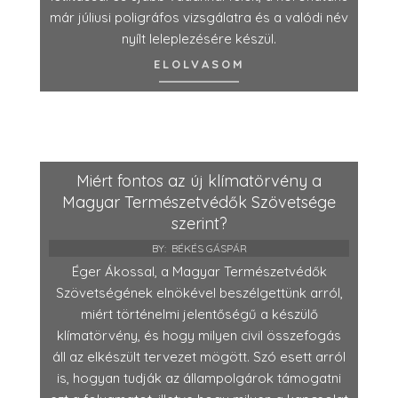
már júliusi poligráfos vizsgálatra és a valódi név
nyílt leleplezésére készül.
ELOLVASOM
Miért fontos az új klímatörvény a
Magyar Természetvédők Szövetsége
szerint?
BY:
BÉKÉS GÁSPÁR
Éger Ákossal, a Magyar Természetvédők
Szövetségének elnökével beszélgettünk arról,
miért történelmi jelentőségű a készülő
klímatörvény, és hogy milyen civil összefogás
áll az elkészült tervezet mögött. Szó esett arról
is, hogyan tudják az állampolgárok támogatni