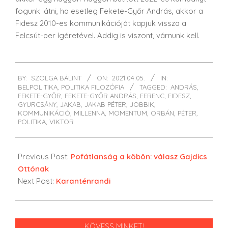
fogunk látni, ha esetleg Fekete-Győr András, akkor a
Fidesz 2010-es kommunikációját kapjuk vissza a
Felcsút-per ígéretével. Addig is viszont, várnunk kell.
2021-
BY:
SZOLGA BÁLINT
ON:
2021.04.05.
IN:
04-
BELPOLITIKA
,
POLITIKA FILOZÓFIA
TAGGED:
ANDRÁS
,
05
FEKETE-GYŐR
,
FEKETE-GYŐR ANDRÁS
,
FERENC
,
FIDESZ
,
GYURCSÁNY
,
JAKAB
,
JAKAB PÉTER
,
JOBBIK
,
KOMMUNIKÁCIÓ
,
MILLENNA
,
MOMENTUM
,
ORBÁN
,
PÉTER
,
POLITIKA
,
VIKTOR
Previous Post:
Pofátlanság a köbön: válasz Gajdics
Ottónak
Next Post:
Karanténrandi
KÖVESS MINKET!