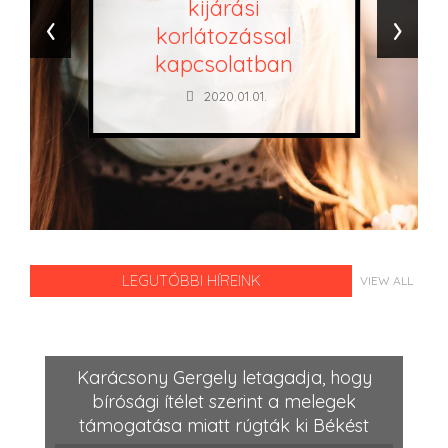
kijárási
‹
›
korlátozással
kapcsolatban
2020.01.01.
LEGUTÓBBI HÍREINK
VIEW ALL
Karácsony Gergely letagadja, hogy
bírósági ítélet szerint a melegek
támogatása miatt rúgták ki Békést