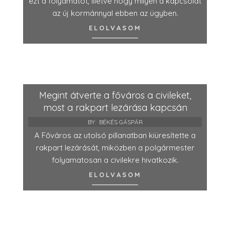
ezt a folyamatot, illetve hogy milyen a kapcsolat
az új kormánnyal ebben az ügyben.
ELOLVASOM
Megint átverte a főváros a civileket,
most a rakpart lezárása kapcsán
BY:
BÉKÉS GÁSPÁR
A Főváros az utolsó pillanatban kiüresítette a
rakpart lezárását, miközben a polgármester
folyamatosan a civilekre hivatkozik.
ELOLVASOM