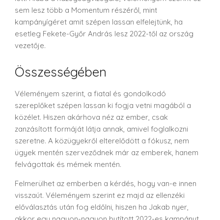
sem lesz több a Momentum részéről, mint
kampányígéret amit szépen lassan elfelejtünk, ha
esetleg Fekete-Győr András lesz 2022-től az ország
vezetője.
Összességében
Véleményem szerint, a fiatal és gondolkodó
szereplőket szépen lassan ki fogja vetni magából a
közélet. Hiszen akárhova néz az ember, csak
zanzásított formáját látja annak, amivel foglalkozni
szeretne. A közügyekről elterelődött a fókusz, nem
ügyek mentén szerveződnek már az emberek, hanem
felvágottak és mémek mentén.
Felmerülhet az emberben a kérdés, hogy van-e innen
visszaút. Véleményem szerint ez majd az ellenzéki
előválasztás után fog eldőlni, hiszen ha Jakab nyer,
akkor egy nagyon-nagyon butított 2022-es kampányt