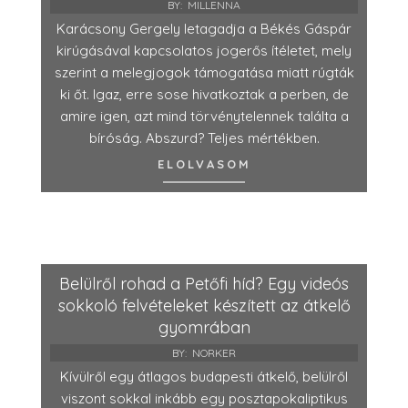
BY:
MILLENNA
Karácsony Gergely letagadja a Békés Gáspár
kirúgásával kapcsolatos jogerős ítéletet, mely
szerint a melegjogok támogatása miatt rúgták
ki őt. Igaz, erre sose hivatkoztak a perben, de
amire igen, azt mind törvénytelennek találta a
bíróság. Abszurd? Teljes mértékben.
ELOLVASOM
Belülről rohad a Petőfi híd? Egy videós
sokkoló felvételeket készített az átkelő
gyomrában
BY:
NORKER
Kívülről egy átlagos budapesti átkelő, belülről
viszont sokkal inkább egy posztapokaliptikus