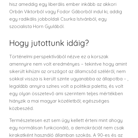
hisz ameddig egy liberális ember inkább az akkori
Orbán Viktorból vagy Fodor Gáborból indul ki, addig
egy radikális jobboldali Csurka Istvánból, egy
szocialista Horn Gyulából.
Hogy jutottunk idáig?
Történelmi perspektívából nézve ez a korszak
amennyire nem volt eredményes
– tekintve hogy amint
sikerült kihúzni az országot az államcsőd széléről, nem
sokkal vissza is került szinte ugyanabba az állapotba – ,
legalább annyira színes volt a politikai paletta, és volt
egy olyan összetevő ami szerintem teljes mértékben
hiányzik a mai magyar közéletből; egészséges
közbeszéd.
Természetesen ezt sem úgy kellett érteni mint ahogy
egy normálisan funkcionáló, a demokráciát nem csak
kirakatként használó államban szokás. A 90-es és az