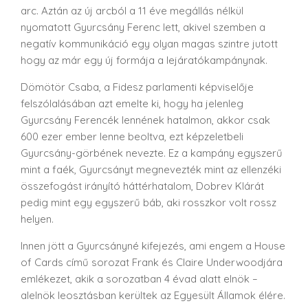
arc. Aztán az új arcból a 11 éve megállás nélkül
nyomatott Gyurcsány Ferenc lett, akivel szemben a
negatív kommunikáció egy olyan magas szintre jutott
hogy az már egy új formája a lejáratókampánynak.
Dömötör Csaba, a Fidesz parlamenti képviselője
felszólalásában azt emelte ki, hogy ha jelenleg
Gyurcsány Ferencék lennének hatalmon, akkor csak
600 ezer ember lenne beoltva, ezt képzeletbeli
Gyurcsány-görbének nevezte. Ez a kampány egyszerű
mint a faék, Gyurcsányt megnevezték mint az ellenzéki
összefogást irányító háttérhatalom, Dobrev Klárát
pedig mint egy egyszerű báb, aki rosszkor volt rossz
helyen.
Innen jött a Gyurcsányné kifejezés, ami engem a House
of Cards című sorozat Frank és Claire Underwoodjára
emlékezet, akik a sorozatban 4 évad alatt elnök –
alelnök leosztásban kerültek az Egyesült Államok élére.