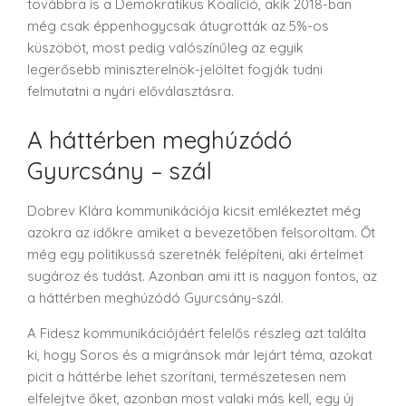
továbbra is a Demokratikus Koalíció, akik 2018-ban
még csak éppenhogycsak átugrották az 5%-os
küszöböt, most pedig valószínűleg az egyik
legerősebb miniszterelnök-jelöltet fogják tudni
felmutatni a nyári előválasztásra.
A háttérben meghúzódó
Gyurcsány – szál
Dobrev Klára kommunikációja kicsit emlékeztet még
azokra az időkre amiket a bevezetőben felsoroltam. Őt
még egy politikussá szeretnék felépíteni, aki értelmet
sugároz és tudást. Azonban ami itt is nagyon fontos, az
a háttérben meghúzódó Gyurcsány-szál.
A Fidesz kommunikációjáért felelős részleg azt találta
ki, hogy Soros és a migránsok már lejárt téma, azokat
picit a háttérbe lehet szorítani, természetesen nem
elfelejtve őket, azonban most valaki más kell, egy új