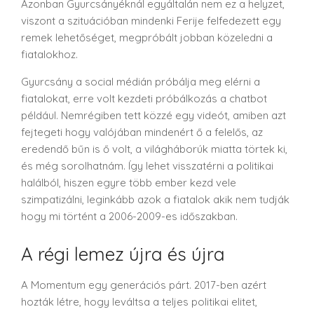
Azonban Gyurcsányéknál egyáltalán nem ez a helyzet,
viszont a szituációban mindenki Ferije felfedezett egy
remek lehetőséget, megpróbált jobban közeledni a
fiatalokhoz.
Gyurcsány a social médián próbálja meg elérni a
fiatalokat, erre volt kezdeti próbálkozás a chatbot
például. Nemrégiben tett közzé egy videót, amiben azt
fejtegeti hogy valójában mindenért ő a felelős, az
eredendő bűn is ő volt, a világháborúk miatta törtek ki,
és még sorolhatnám. Így lehet visszatérni a politikai
halálból, hiszen egyre több ember kezd vele
szimpatizálni, leginkább azok a fiatalok akik nem tudják
hogy mi történt a 2006-2009-es időszakban.
A régi lemez újra és újra
A Momentum egy generációs párt. 2017-ben azért
hozták létre, hogy leváltsa a teljes politikai elitet,