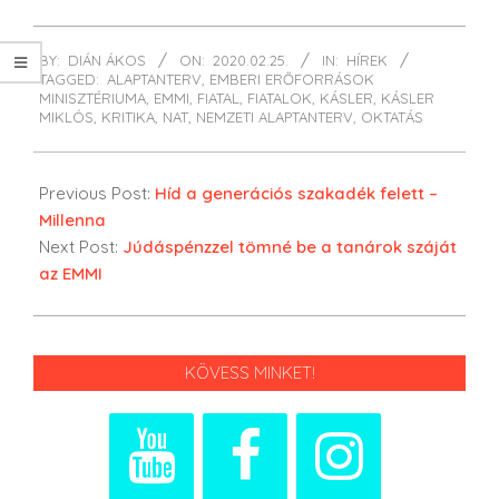
2020-
BY:
DIÁN ÁKOS
ON:
2020.02.25.
IN:
HÍREK
02-
TAGGED:
ALAPTANTERV
,
EMBERI ERŐFORRÁSOK
25
MINISZTÉRIUMA
,
EMMI
,
FIATAL
,
FIATALOK
,
KÁSLER
,
KÁSLER
MIKLÓS
,
KRITIKA
,
NAT
,
NEMZETI ALAPTANTERV
,
OKTATÁS
Previous Post:
Híd a generációs szakadék felett –
Millenna
Next Post:
Júdáspénzzel tömné be a tanárok száját
az EMMI
KÖVESS MINKET!