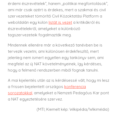
érdemi észrevételek”, hanem „politikai megfontolások”,
ami már csak azért is érdekes, mert a szakmai és civil
szervezeteket tömörítő Civil Közoktatási Platform a
weboldalán egy külön
listát is vezet
a kritikákról és
észrevételekről, amelyeket a különböző
tagszervezeteik fogalmazták meg.
Mindennek ellenére már a következő tanévben be is
tervezik vezetni, ami különösen érdekfeszítő, mert
jelenleg nem ismert egyetlen egy tankönyv sem, ami
megfelel az új NAT követelményeinek, így kérdéses,
hogy a felmenő rendszerben miből fognak tanulni.
A mai kijelentés után az is kérdésessé vált, hogy mi lesz
a frissen bejelentett országos
konferencia
sorozatokkal,
amelyeket a Nemzeti Pedagóus Kar pont
a NAT egyeztetésére szervez.
(MTI; Kiemelt kép: Wikipédia/Wikimédia)