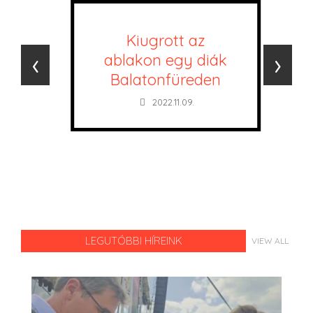
Kiugrott az
‹
›
ablakon egy diák
Balatonfüreden
2022.11.09.
LEGUTÓBBI HÍREINK
VIEW ALL