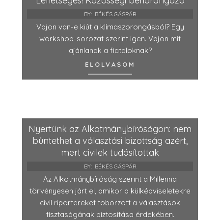
Lehetséges! Közösségi beharangozó
BY:
BÉKÉS GÁSPÁR
Vajon van-e kiút a klímaszorongásból? Egy
workshop-sorozat szerint igen. Vajon mit
ajánlanak a fiataloknak?
ELOLVASOM
Nyertünk az Alkotmánybíróságon: nem
büntethet a választási bizottság azért,
mert civilek tudósítottak
BY:
BÉKÉS GÁSPÁR
Az Alkotmánybíróság szerint a Millenna
törvényesen járt el, amikor a külképviseletekre
civil riportereket toborzott a választások
tisztaságának biztosítása érdekében.