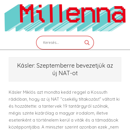
Skip
to
content
Primary
Navigation
Menu
Kásler: Szeptemberre bevezetjük az
új NAT-ot
Kásler Miklós azt mondta kedd reggel a Kossuth
rádióban, hogy az új NAT “csekély tiltakozást” váltott ki
és hozzátette: a tantervek 19 tantárgyról szólnak,
mégis szinte kizárólag a magyar irodalom, illetve
esetenként a történelem kerül a viták és a támadások
középpontjába. A miniszter szerint azonban ezek „nem