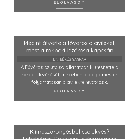
ELOLVASOM
Megint átverte a főváros a civileket,
most a rakpart lezárása kapcsán
BY:
BÉKÉS GÁSPÁR
A Főváros az utolsó pillanatban kiüresítette a
rakpart lezárását, miközben a polgármester
folyamatosan a civilekre hivatkozik.
ELOLVASOM
Klímaszorongásból cselekvés?