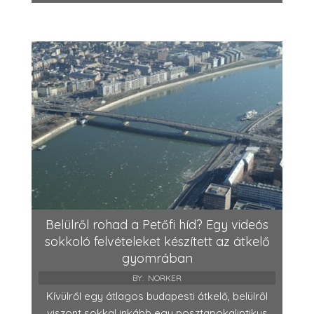
Belülről rohad a Petőfi híd? Egy videós
sokkoló felvételeket készített az átkelő
gyomrában
BY:
NORKER
Kívülről egy átlagos budapesti átkelő, belülről
viszont sokkal inkább egy posztapokaliptikus