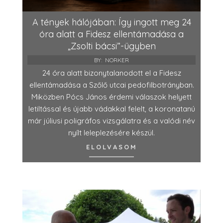
A tények hálójában: Így ingott meg 24
óra alatt a Fidesz ellentámadása a
„Zsolti bácsi”-ügyben
BY:
NORKER
24 óra alatt bizonytalanodott el a Fidesz
ellentámadása a Szőlő utcai pedofilbotrányban.
Miközben Pócs János érdemi válaszok helyett
letiltással és újabb vádakkal felelt, a koronatanú
már júliusi poligráfos vizsgálatra és a valódi név
nyílt leleplezésére készül.
ELOLVASOM