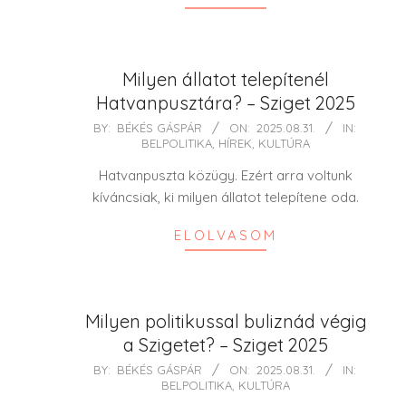
Milyen állatot telepítenél
Hatvanpusztára? – Sziget 2025
2025-
BY:
BÉKÉS GÁSPÁR
ON:
2025.08.31.
IN:
BELPOLITIKA
,
HÍREK
,
KULTÚRA
08-
31
Hatvanpuszta közügy. Ezért arra voltunk
kíváncsiak, ki milyen állatot telepítene oda.
ELOLVASOM
Milyen politikussal buliznád végig
a Szigetet? – Sziget 2025
2025-
BY:
BÉKÉS GÁSPÁR
ON:
2025.08.31.
IN:
BELPOLITIKA
,
KULTÚRA
08-