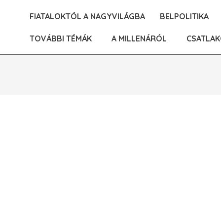
Skip
FIATALOKTÓL A NAGYVILÁGBA
BELPOLITIKA
to
content
TOVÁBBI TÉMÁK
A MILLENÁRÓL
CSATLAK