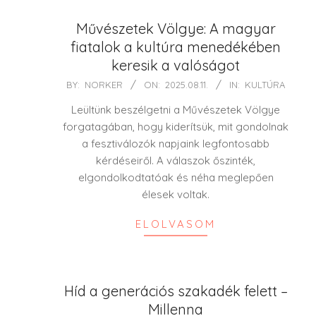
Művészetek Völgye: A magyar
fiatalok a kultúra menedékében
keresik a valóságot
2025-
BY:
NORKER
ON:
2025.08.11.
IN:
KULTÚRA
08-
Leültünk beszélgetni a Művészetek Völgye
11
forgatagában, hogy kiderítsük, mit gondolnak
a fesztiválozók napjaink legfontosabb
kérdéseiről. A válaszok őszinték,
elgondolkodtatóak és néha meglepően
élesek voltak.
ELOLVASOM
Híd a generációs szakadék felett –
Millenna