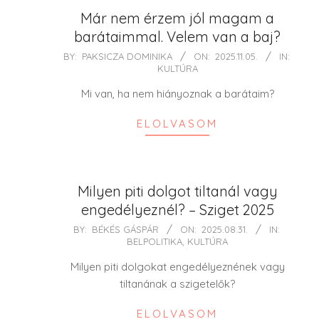
Már nem érzem jól magam a
barátaimmal. Velem van a baj?
2025-
BY:
PAKSICZA DOMINIKA
ON:
2025.11.05.
IN:
KULTÚRA
11-
05
Mi van, ha nem hiányoznak a barátaim?
ELOLVASOM
Milyen piti dolgot tiltanál vagy
engedélyeznél? – Sziget 2025
2025-
BY:
BÉKÉS GÁSPÁR
ON:
2025.08.31.
IN:
BELPOLITIKA
,
KULTÚRA
08-
31
Milyen piti dolgokat engedélyeznének vagy
tiltanának a szigetelők?
ELOLVASOM