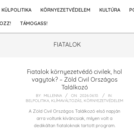
KÜLPOLITIKA
KÖRNYEZETVÉDELEM
KULTÚRA
P
OZZ!
TÁMOGASS!
FIATALOK
Fiatalok környezetvédő civilek, hol
vagytok? – Zöld Civil Országos
Találkozó
2026-
BY:
MILLENNA
ON:
2026.06.10.
IN:
BELPOLITIKA
,
KLÍMAVÁLTOZÁS
,
KÖRNYEZETVÉDELEM
06-
10
A Zöld Civil Országos Találkozó első napján
arra voltunk kíváncsiak, milyen volt a
dedikáltan fiataloknak tartott program.