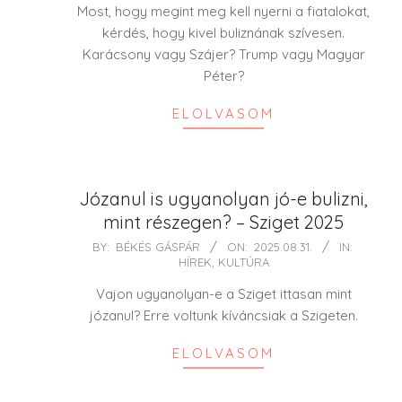
31
Most, hogy megint meg kell nyerni a fiatalokat,
kérdés, hogy kivel buliznának szívesen.
Karácsony vagy Szájer? Trump vagy Magyar
Péter?
ELOLVASOM
Józanul is ugyanolyan jó-e bulizni,
mint részegen? – Sziget 2025
2025-
BY:
BÉKÉS GÁSPÁR
ON:
2025.08.31.
IN:
HÍREK
,
KULTÚRA
08-
31
Vajon ugyanolyan-e a Sziget ittasan mint
józanul? Erre voltunk kíváncsiak a Szigeten.
ELOLVASOM