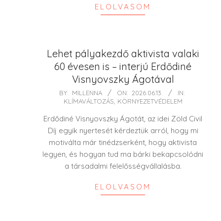
ELOLVASOM
Lehet pályakezdő aktivista valaki
60 évesen is – interjú Erdődiné
Visnyovszky Ágotával
2026-
BY:
MILLENNA
ON:
2026.06.13.
IN:
KLÍMAVÁLTOZÁS
,
KÖRNYEZETVÉDELEM
06-
13
Erdődiné Visnyovszky Ágotát, az idei Zöld Civil
Díj egyik nyertesét kérdeztük arról, hogy mi
motiválta már tinédzserként, hogy aktivista
legyen, és hogyan tud ma bárki bekapcsolódni
a társadalmi felelősségvállalásba.
ELOLVASOM