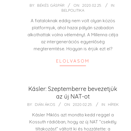
2020-
BY:
BÉKÉS GÁSPÁR
ON:
2020.02.25.
IN:
BELPOLITIKA
02-
25
A fiataloknak eddig nem volt olyan közös
platformjuk, ahol hazai pályán szabadon
alkothattak volna véleményt. A Millenna célja
az intergenerációs egyenlőség
megteremtése. Hogyan is érjük ezt el?
ELOLVASOM
Kásler: Szeptemberre bevezetjük
az új NAT-ot
2020-
BY:
DIÁN ÁKOS
ON:
2020.02.25.
IN:
HÍREK
02-
Kásler Miklós azt mondta kedd reggel a
25
Kossuth rádióban, hogy az új NAT “csekély
tiltakozást” váltott ki és hozzátette: a