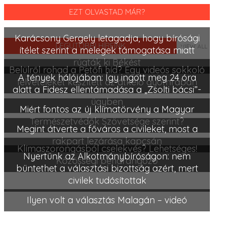
EZT OLVASTAD MÁR?
Karácsony Gergely letagadja, hogy bírósági
LEGUTÓBBI HÍREINK
VIEW ALL
ítélet szerint a melegek támogatása miatt
rúgták ki Békést
Belülről rohad a Petőfi híd? Egy videós sokkoló
A tények hálójában: Így ingott meg 24 óra
felvételeket készített az átkelő gyomrában
alatt a Fidesz ellentámadása a „Zsolti bácsi”-
ügyben
Miért fontos az új klímatörvény a Magyar
Természetvédők Szövetsége szerint?
Megint átverte a főváros a civileket, most a
rakpart lezárása kapcsán
Klímaszorongásból cselekvés? Lehetséges!
Nyertünk az Alkotmánybíróságon: nem
Közösségi beharangozó
büntethet a választási bizottság azért, mert
civilek tudósítottak
Ilyen volt a választás Malagán – videó