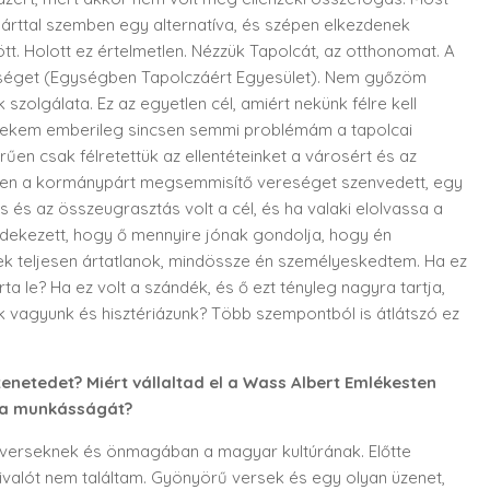
párttal szemben egy alternatíva, és szépen elkezdenek
tt. Holott ez értelmetlen. Nézzük Tapolcát, az otthonomat. A
tséget (Egységben Tapolczáért Egyesület). Nem győzöm
szolgálata. Ez az egyetlen cél, amiért nekünk félre kell
r nekem emberileg sincsen semmi problémám a tapolcai
űen csak félretettük az ellentéteinket a városért és az
iszen a kormánypárt megsemmisítő vereséget szenvedett, egy
 és az összeugrasztás volt a cél, és ha valaki elolvassa a
védekezett, hogy ő mennyire jónak gondolja, hogy én
sek teljesen ártatlanok, mindössze én személyeskedtem. Ha ez
rta le? Ha ez volt a szándék, és ő ezt tényleg nagyra tartja,
ek vagyunk és hisztériázunk? Több szempontból is átlátszó ez
zenetedet? Miért vállaltad el a Wass Albert Emlékesten
i a munkásságát?
r verseknek és önmagában a magyar kultúrának. Előtte
valót nem találtam. Gyönyörű versek és egy olyan üzenet,