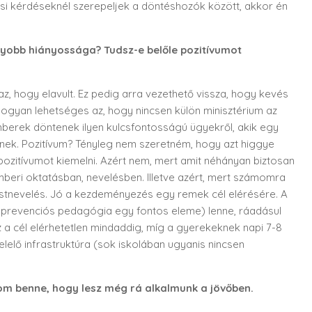
i kérdéseknél szerepeljek a döntéshozók között, akkor én
gyobb hiányossága? Tudsz-e belőle pozitívumot
z, hogy elavult. Ez pedig arra vezethető vissza, hogy kevés
 hogyan lehetséges az, hogy nincsen külön minisztérium az
berek döntenek ilyen kulcsfontosságú ügyekről, akik egy
nek. Pozitívum? Tényleg nem szeretném, hogy azt higgye
pozitívumot kiemelni. Azért nem, mert amit néhányan biztosan
beri oktatásban, nevelésben. Illetve azért, mert számomra
estnevelés. Jó a kezdeményezés egy remek cél elérésére. A
prevenciós pedagógia egy fontos eleme) lenne, ráadásul
 a cél elérhetetlen mindaddig, míg a gyerekeknek napi 7-8
elelő infrastruktúra (sok iskolában ugyanis nincsen
zom benne, hogy lesz még rá alkalmunk a jövőben.