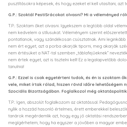
pusztításokra képesek, és hogy ezeket el kell utasítani, az
G.P.: Szoktál PestiSrácokat olvasni? Mi a véleményed ról
T.P.: Szoktam őket olvasni. Igyekszem a legtöbb oldal vélemé
nem kedvelem a stílusukat. Véleményem szerint előszeretet
pontatlanok, vagy szándékosan csúsztatnak. Ami leginkább dü
nem ért egyet, azt a porba akarják tiporni, meg akarják szég
nem értésüket a NAT-tal szemben „táblafejűeknek” nevezték.
nem értek egyet, azt is tisztelni kell! Ez a legalapvetőbb d
tanulnia!
G.P.: Ezzel is csak egyetérteni tudok, és én is szoktam ő
vele, miket írtak rólad, hiszen rövid időre lehetőségem 
Szociális Bizottságában. Foglalkozol még oktatáspolitik
T.P.: Igen, abszolút foglalkozom az oktatással. Pedagógus
nyílik a hozzád hasonló értelmes, érett emberekkel beleszól
tanárok megérdemlik azt, hogy egy jó oktatási rendszerben 
megígérhetem, hogy ha egyszer a jövőben a magyar emberek,