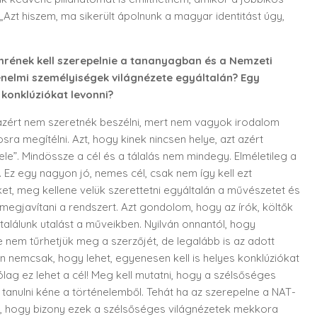
„Azt hiszem, ma sikerült ápolnunk a magyar identitást úgy,
mrének kell szerepelnie a tananyagban és a Nemzeti
énelmi személyiségek világnézete egyáltalán? Egy
konklúziókat levonni?
l azért nem szeretnék beszélni, mert nem vagyok irodalom
sra megítélni. Azt, hogy kinek nincsen helye, azt azért
e”. Mindössze a cél és a tálalás nem mindegy. Elméletileg a
. Ez egy nagyon jó, nemes cél, csak nem így kell ezt
et, meg kellene velük szerettetni egyáltalán a művészetet és
megjavítani a rendszert. Azt gondolom, hogy az írók, költők
találunk utalást a műveikben. Nyilván onnantól, hogy
e nem tűrhetjük meg a szerzőjét, de legalább is az adott
 nemcsak, hogy lehet, egyenesen kell is helyes konklúziókat
rólag ez lehet a cél! Meg kell mutatni, hogy a szélsőséges
anulni kéne a történelemből. Tehát ha az szerepelne a NAT-
ól, hogy bizony ezek a szélsőséges világnézetek mekkora