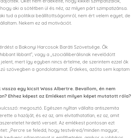
ajöttek. Őket nem érdekelte, hogy kikkel szimpatizálok,
ogy aki a sötétben ül és néz, az milyen párt szimpatizánsa.
 tud a politikai beállítottságomról, nem ért velem egyet, de
vállaltam. Nekem ez ad motivációt.
a kérdést a Bakonyi Harcosok Baráti Szövetsége. Ők
„hibbant libbant”, vagy a „szociálliberálisnak nevelődött
elent, mert így egyben nincs értelme, de szerintem ezzel ők
hosszú szövegben a gondolataimat. Érdekes, azóta sem kaptam
k vissza egy kicsit Wass Albertre. Bevallom, én nem
n? Ehhez képest az Emlékest milyen képet mutatott róla?
kulcsszó: megosztó. Egészen nyíltan vállalta antiszemita
tte a hazáját, és ez az, ami elvitathatatlan, ez az, amit
azaszeretetet hirdető verseit. Az emlékest pontosan ezt
etet: „Percre se feledd, hogy testvéred/minden magyar,
sik kedvenc pillanatomat is említhetném, amikor a jobbikos