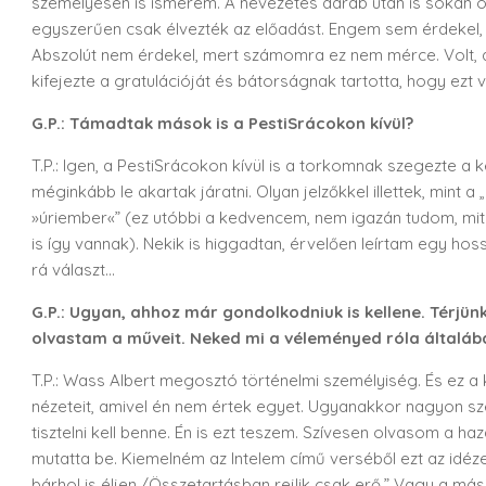
személyesen is ismerem. A nevezetes darab után is sokan od
egyszerűen csak élvezték az előadást. Engem sem érdekel, h
Abszolút nem érdekel, mert számomra ez nem mérce. Volt, aki
kifejezte a gratulációját és bátorságnak tartotta, hogy ezt 
G.P.: Támadtak mások is a PestiSrácokon kívül?
T.P.: Igen, a PestiSrácokon kívül is a torkomnak szegezte 
méginkább le akartak járatni. Olyan jelzőkkel illettek, mint a 
»úriember«” (ez utóbbi a kedvencem, nem igazán tudom, mit j
is így vannak). Nekik is higgadtan, érvelően leírtam egy 
rá választ…
G.P.: Ugyan, ahhoz már gondolkodniuk is kellene. Térjün
olvastam a műveit. Neked mi a véleményed róla általába
T.P.: Wass Albert megosztó történelmi személyiség. És ez a 
nézeteit, amivel én nem értek egyet. Ugyanakkor nagyon szere
tisztelni kell benne. Én is ezt teszem. Szívesen olvasom a h
mutatta be. Kiemelném az Intelem című verséből ezt az idéz
bárhol is éljen./Összetartásban rejlik csak erő.” Vagy a má