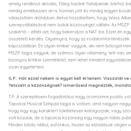
amely rendkívül aktuális, főleg hazánk fiataljainak: bárhol,
mindig emlékezzen arra, honnan jött és mindig legyen büszke 
válaszoltam dióhéjban, illetve hozzátettem, hogy Wass Alber
szerepvállalásával nem tudok közösséget vállalni. Az MSZP –
szakértő – elítéli azt, hogy bekerüljön a NAT-ba. Ezzel én 
összetett kérdés. Olyannyira, hogy az irodalomtörténésze
kapcsolatban. Én olyan ember vagyok, aki nem bólogat mind
MSZP tagja vagyok, de számos olyan vélemény, tett van, amiv
bizonyos kritikai szemléletet, nem lehet mindent egyoldalúan
osan egyetérteni.
G.P.: Hát ezzel nekem is egyet kell értenem. Visszatérv
Tetszett a közönségnek? Ismerőseid megnézték, mondta
T.P: A szereplésem fogadtatása nagy örömömre pozitív vol
Tapolcai Musical Színpad tagja is voltam, amit nagyon-nagy
hogy egy-egy karaktert tökéletesen kidolgozzak, vagy szöve
volt közülük, de a tapolcai közönség egy nagyon hálás publik
Minden túlzás nélkül, eufórikus, hiszen az előadások végén