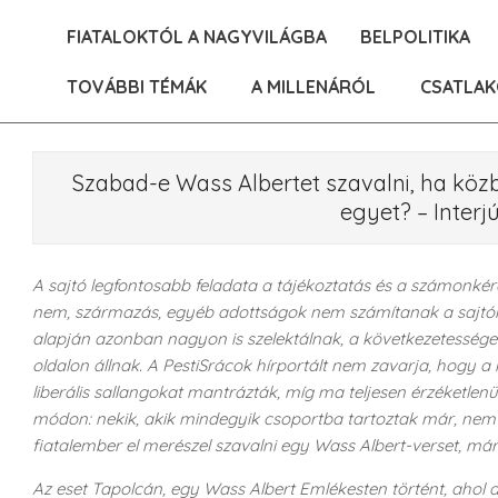
Skip
FIATALOKTÓL A NAGYVILÁGBA
BELPOLITIKA
to
content
TOVÁBBI TÉMÁK
A MILLENÁRÓL
CSATLAK
Szabad-e Wass Albertet szavalni, ha közb
egyet? – Interj
A sajtó legfontosabb feladata a tájékoztatás és a számonkéré
nem, származás, egyéb adottságok nem számítanak a sajtónál,
alapján azonban nagyon is szelektálnak, a következetessége
oldalon állnak. A PestiSrácok hírportált nem zavarja, hogy 
liberális sallangokat mantrázták, míg ma teljesen érzéketle
módon: nekik, akik mindegyik csoportba tartoztak már, nem l
fiatalember el merészel szavalni egy Wass Albert-verset, má
Az eset Tapolcán, egy Wass Albert Emlékesten történt, ahol a