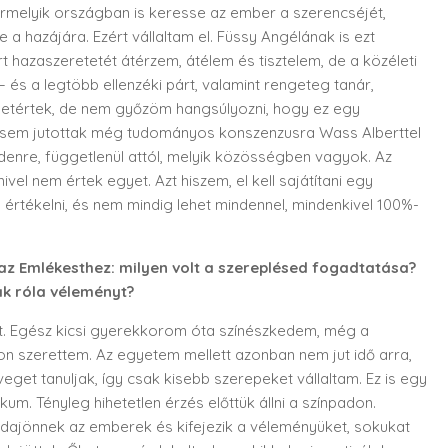
 bármelyik országban is keresse az ember a szerencséjét,
a hazájára. Ezért vállaltam el. Füssy Angélának is ezt
t hazaszeretetét átérzem, átélem és tisztelem, de a közéleti
 és a legtöbb ellenzéki párt, valamint rengeteg tanár,
egyetértek, de nem győzöm hangsúlyozni, hogy ez egy
k sem jutottak még tudományos konszenzusra Wass Alberttel
enre, függetlenül attól, melyik közösségben vagyok. Az
el nem értek egyet. Azt hiszem, el kell sajátítani egy
 értékelni, és nem mindig lehet mindennel, mindenkivel 100%-
e az Emlékesthez: milyen volt a szereplésed fogadtatása?
k róla véleményt?
t. Egész kicsi gyerekkorom óta színészkedem, még a
on szerettem. Az egyetem mellett azonban nem jut idő arra,
get tanuljak, így csak kisebb szerepeket vállaltam. Ez is egy
um. Tényleg hihetetlen érzés előttük állni a színpadon.
 odajönnek az emberek és kifejezik a véleményüket, sokukat