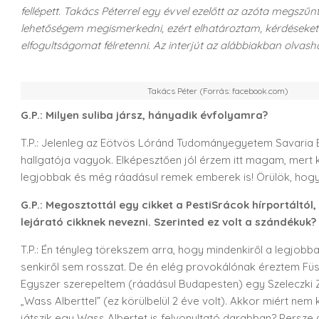
fellépett. Takács Péterrel egy évvel ezelőtt az azóta megszűn
lehetőségem megismerkedni, ezért elhatároztam, kérdéseket t
elfogultságomat félretenni. Az interjút az alábbiakban olvash
Takács Péter (Forrás: facebook.com)
G.P.: Milyen suliba jársz, hányadik évfolyamra?
T.P.: Jelenleg az Eötvös Lóránd Tudományegyetem Savaria 
hallgatója vagyok. Elképesztően jól érzem itt magam, mert 
legjobbak és még ráadásul remek emberek is! Örülök, hogy i
G.P.: Megosztottál egy cikket a PestiSrácok hírportáltól,
lejárató cikknek nevezni. Szerinted ez volt a szándékuk?
T.P.: Én tényleg törekszem arra, hogy mindenkiről a legjobba
senkiről sem rosszat. De én elég provokálónak éreztem Füssy
Egyszer szerepeltem (ráadásul Budapesten) egy Szeleczki Z
„Wass Alberttel” (ez körülbelül 2 éve volt). Akkor miért n
játszik egy Wass Albertet is felvonultató darabban? Persze