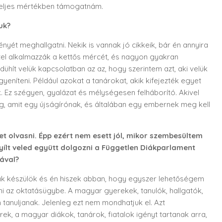
t teljes mértékben támogatnám.
uk?
nyét meghallgatni. Nekik is vannak jó cikkeik, bár én annyira
tel alkalmazzák a kettős mércét, és nagyon gyakran
hít velük kapcsolatban az az, hogy szerintem azt, aki velük
yeníteni. Például azokat a tanárokat, akik kifejezték egyet
 Ez szégyen, gyalázat és mélységesen felháborító. Akivel
olog, amit egy újságírónak, és általában egy embernek meg kell
ket olvasni. Épp ezért nem esett jól, mikor szembesültem
nyílt veled együtt dolgozni a Független Diákparlament
ával?
nak készülök és én hiszek abban, hogy egyszer lehetőségem
ni az oktatásügybe. A magyar gyerekek, tanulók, hallgatók,
tanuljanak. Jelenleg ezt nem mondhatjuk el. Azt
 a magyar diákok, tanárok, fiatalok igényt tartanak arra,