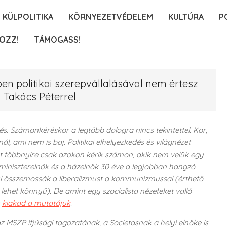
KÜLPOLITIKA
KÖRNYEZETVÉDELEM
KULTÚRA
P
OZZ!
TÁMOGASS!
en politikai szerepvállalásával nem értesz
ú Takács Péterrel
s. Számonkéréskor a legtöbb dologra nincs tekintettel. Kor,
 ami nem is baj. Politikai elhelyezkedés és világnézet
t többnyire csak azokon kérik számon, akik nem velük egy
a miniszterelnök és a házelnök 30 éve a legjobban hangzó
nül összemossák a liberalizmust a kommunizmussal (érthető
ehet könnyű). De amint egy szocialista nézeteket valló
r
kiakad a mutatójuk
.
z MSZP ifjúsági tagozatának, a Societasnak a helyi elnöke is