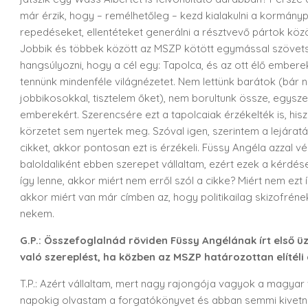
már érzik, hogy – remélhetőleg – kezd kialakulni a kormány
repedéseket, ellentéteket generálni a résztvevő pártok közö
Jobbik és többek között az MSZP kötött egymással szöve
hangsúlyozni, hogy a cél egy: Tapolca, és az ott élő emberek 
tennünk mindenféle világnézetet. Nem lettünk barátok (bá
jobbikosokkal, tisztelem őket), nem borultunk össze, egyszer
emberekért. Szerencsére ezt a tapolcaiak érzékelték is, h
körzetet sem nyertek meg. Szóval igen, szerintem a lejáratás
cikket, akkor pontosan ezt is érzékeli. Füssy Angéla azzal 
baloldaliként ebben szerepet vállaltam, ezért ezek a kérdé
így lenne, akkor miért nem erről szól a cikke? Miért nem ezt í
akkor miért van már címben az, hogy politikailag skizofrén
nekem.
G.P.: Összefoglalnád röviden Füssy Angélának írt első ü
való szereplést, ha közben az MSZP határozottan elítél
T.P.: Azért vállaltam, mert nagy rajongója vagyok a magya
napokig olvastam a forgatókönyvet és abban semmi kivetni