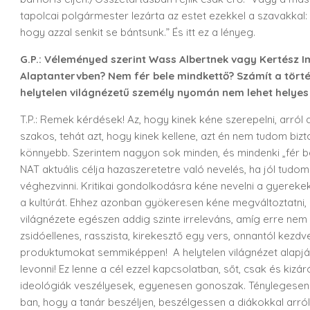
tapolcai polgármester lezárta az estet ezekkel a szavakkal: 
hogy azzal senkit se bántsunk.” És itt ez a lényeg.
G.P.: Véleményed szerint Wass Albertnek vagy Kertész I
Alaptantervben? Nem fér bele mindkettő? Számít a tört
helytelen világnézetű személy nyomán nem lehet helyes 
T.P.: Remek kérdések! Az, hogy kinek kéne szerepelni, arró
szakos, tehát azt, hogy kinek kellene, azt én nem tudom bizto
könnyebb. Szerintem nagyon sok minden, és mindenki „fér bel
NAT aktuális célja hazaszeretetre való nevelés, ha jól tudom
véghezvinni. Kritikai gondolkodásra kéne nevelni a gyerekek
a kultúrát. Ehhez azonban gyökeresen kéne megváltoztatni, 
világnézete egészen addig szinte irreleváns, amíg erre nem 
zsidóellenes, rasszista, kirekesztő egy vers, onnantól kezdv
produktumokat semmiképpen! A helytelen világnézet alapján
levonni! Ez lenne a cél ezzel kapcsolatban, sőt, csak és kizá
ideológiák veszélyesek, egyenesen gonoszak. Ténylegesen t
ban, hogy a tanár beszéljen, beszélgessen a diákokkal arr