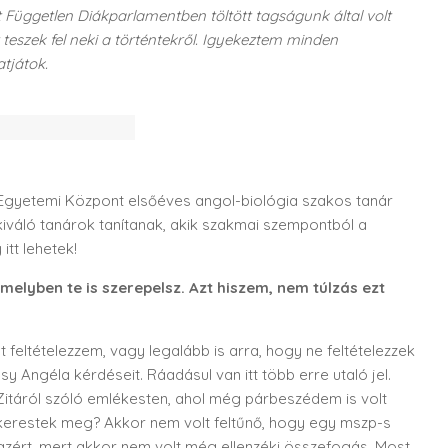
t Független Diákparlamentben töltött tagságunk által volt
eszek fel neki a történtekről. Igyekeztem minden
atjátok.
Egyetemi Központ elsőéves angol-biológia szakos tanár
kiváló tanárok tanítanak, akik szakmai szempontból a
tt lehetek!
 melyben te is szerepelsz. Azt hiszem, nem túlzás ezt
t feltételezzem, vagy legalább is arra, hogy ne feltételezzek
 Angéla kérdéseit. Ráadásul van itt több erre utaló jel.
itáról szóló emlékesten, ahol még párbeszédem is volt
em kerestek meg? Akkor nem volt feltűnő, hogy egy mszp-s
 azért, mert akkor nem volt még ellenzéki összefogás. Most