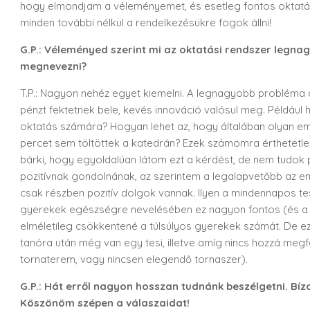
hogy elmondjam a véleményemet, és esetleg fontos oktatás
minden további nélkül a rendelkezésükre fogok állni!
G.P.: Véleményed szerint mi az oktatási rendszer legna
megnevezni?
T.P.: Nagyon nehéz egyet kiemelni. A legnagyobb probléma a
pénzt fektetnek bele, kevés innováció valósul meg. Például
oktatás számára? Hogyan lehet az, hogy általában olyan em
percet sem töltöttek a katedrán? Ezek számomra érthetetle
bárki, hogy egyoldalúan látom ezt a kérdést, de nem tudok 
pozitívnak gondolnának, az szerintem a legalapvetőbb az em
csak részben pozitív dolgok vannak. Ilyen a mindennapos t
gyerekek egészségre nevelésében ez nagyon fontos (és a 
elméletileg csökkentené a túlsúlyos gyerekek számát. De ez
tanóra után még van egy tesi, illetve amíg nincs hozzá megf
tornaterem, vagy nincsen elegendő tornaszer).
G.P.: Hát erről nagyon hosszan tudnánk beszélgetni. Bí
Köszönöm szépen a válaszaidat!