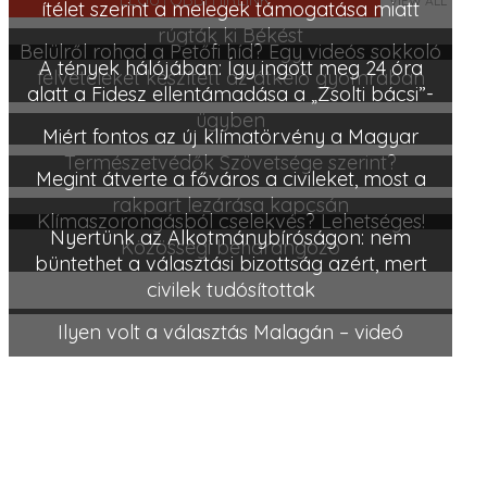
VIEW ALL
ítélet szerint a melegek támogatása miatt
rúgták ki Békést
Belülről rohad a Petőfi híd? Egy videós sokkoló
A tények hálójában: Így ingott meg 24 óra
felvételeket készített az átkelő gyomrában
alatt a Fidesz ellentámadása a „Zsolti bácsi”-
ügyben
Miért fontos az új klímatörvény a Magyar
Természetvédők Szövetsége szerint?
Megint átverte a főváros a civileket, most a
rakpart lezárása kapcsán
Klímaszorongásból cselekvés? Lehetséges!
Nyertünk az Alkotmánybíróságon: nem
Közösségi beharangozó
büntethet a választási bizottság azért, mert
civilek tudósítottak
Ilyen volt a választás Malagán – videó