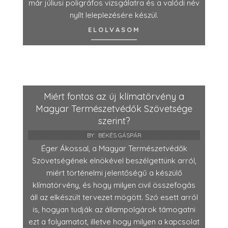
már júliusi poligráfos vizsgálatra és a valódi név
nyílt leleplezésére készül.
ELOLVASOM
Miért fontos az új klímatörvény a
Magyar Természetvédők Szövetsége
szerint?
BY:
BÉKÉS GÁSPÁR
Éger Ákossal, a Magyar Természetvédők
Szövetségének elnökével beszélgettünk arról,
miért történelmi jelentőségű a készülő
klímatörvény, és hogy milyen civil összefogás
áll az elkészült tervezet mögött. Szó esett arról
is, hogyan tudják az állampolgárok támogatni
ezt a folyamatot, illetve hogy milyen a kapcsolat