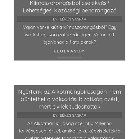
Klímaszorongásból cselekvés?
Lehetséges! Közösségi beharangozó
BY:
BÉKÉS GÁSPÁR
Vajon van-e kiút a klímaszorongásból? Egy
workshop-sorozat szerint igen. Vajon mit
ajánlanak a fiataloknak?
ELOLVASOM
Nyertünk az Alkotmánybíróságon: nem
büntethet a választási bizottság azért,
mert civilek tudósítottak
BY:
BÉKÉS GÁSPÁR
Az Alkotmánybíróság szerint a Millenna
törvényesen járt el, amikor a külképviseletekre
civil riportereket toborzott a választások