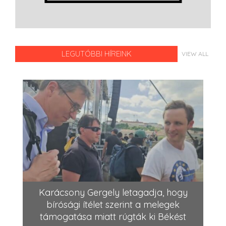
LEGUTÓBBI HÍREINK
VIEW ALL
Karácsony Gergely letagadja, hogy
bírósági ítélet szerint a melegek
támogatása miatt rúgták ki Békést