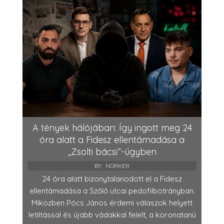
A tények hálójában: Így ingott meg 24
óra alatt a Fidesz ellentámadása a
„Zsolti bácsi”-ügyben
BY:
NORKER
24 óra alatt bizonytalanodott el a Fidesz
ellentámadása a Szőlő utcai pedofilbotrányban.
Miközben Pócs János érdemi válaszok helyett
letiltással és újabb vádakkal felelt, a koronatanú