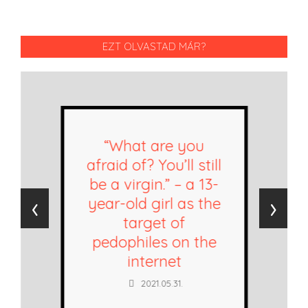
EZT OLVASTAD MÁR?
“What are you
afraid of? You’ll still
be a virgin.” – a 13-
‹
›
year-old girl as the
target of
pedophiles on the
internet
2021.05.31.