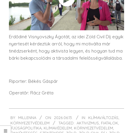
Erdődiné Visnyovszky Ágotát, az idei Zöld Civil Díj egyik
nyertesét kérdeztük arról, hogy mi motiválta már
tinédzserként, hogy aktivista legyen, és hogyan tud ma
bárki bekapcsolódni a társadalmi felelősségvállalásba.
Riporter: Békés Gáspár
Operatőr: Rácz Gréta
2026-
BY:
MILLENNA
ON:
2026.06.13.
IN:
KLÍMAVÁLTOZÁS
,
06-
KÖRNYEZETVÉDELEM
TAGGED:
AKTIVIZMUS
,
FIATALOK
,
13
IFJÚSÁGPOLITIKA
,
KLÍMAVÉDELEM
,
KÖRNYEZETVÉDELEM
,