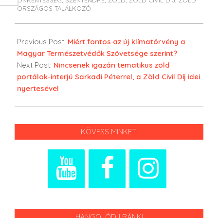
ÖNKÉNTESSÉG
,
SZENTENDRE
,
ZÖLD
,
ZÖLD CIVIL DÍJ
,
ZÖLD
ORSZÁGOS TALÁLKOZÓ
Previous Post:
Miért fontos az új klímatörvény a
Magyar Természetvédők Szövetsége szerint?
Next Post:
Nincsenek igazán tematikus zöld
portálok-interjú Sarkadi Péterrel, a Zöld Civil Díj idei
nyertesével
KÖVESS MINKET!
HANGOLÓDJ RÁNK!