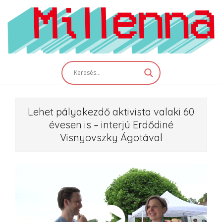
Skip
to
content
Primary
Navigation
Menu
Lehet pályakezdő aktivista valaki 60
évesen is – interjú Erdődiné
Visnyovszky Ágotával