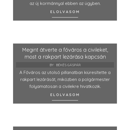
az új kormánnyal ebben az ügyben.
ELOLVASOM
Megint átverte a főváros a civileket,
most a rakpart lezárása kapcsán
BY:
BÉKÉS GÁSPÁR
A Főváros az utolsó pillanatban kiüresítette a
rakpart lezárását, miközben a polgármester
folyamatosan a civilekre hivatkozik.
ELOLVASOM