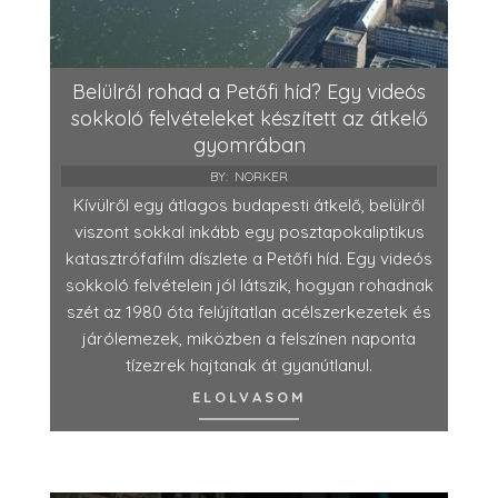
Belülről rohad a Petőfi híd? Egy videós
sokkoló felvételeket készített az átkelő
gyomrában
BY:
NORKER
Kívülről egy átlagos budapesti átkelő, belülről
viszont sokkal inkább egy posztapokaliptikus
katasztrófafilm díszlete a Petőfi híd. Egy videós
sokkoló felvételein jól látszik, hogyan rohadnak
szét az 1980 óta felújítatlan acélszerkezetek és
járólemezek, miközben a felszínen naponta
tízezrek hajtanak át gyanútlanul.
ELOLVASOM