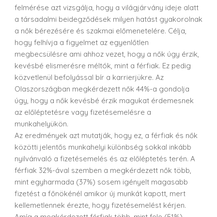
felmérése azt vizsgálja, hogy a világjárvány ideje alatt
a társadalmi beidegződések milyen hatást gyakorolnak
a nők bérezésére és szakmai előmenetelére. Célja,
hogy felhívja a figyelmet az egyenlőtlen
megbecsülésre ami ahhoz vezet, hogy a nők úgy érzik,
kevésbé elismerésre méltók, mint a férfiak. Ez pedig
közvetlenül befolyással bír a karrierjükre. Az
Olaszországban megkérdezett nők 44%-a gondolja
úgy, hogy a nők kevésbé érzik magukat érdemesnek
az előléptetésre vagy fizetésemelésre a
munkahelyükön.
Az eredmények azt mutatják, hogy ez, a férfiak és nők
közötti jelentős munkahelyi különbség sokkal inkább
nyilvánvaló a fizetésemelés és az előléptetés terén. A
férfiak 32%-ával szemben a megkérdezett nők több,
mint egyharmada (37%) sosem igényelt magasabb
fizetést a főnökénél amikor új munkát kapott, mert
kellemetlennek érezte, hogy fizetésemelést kérjen.
Amíg a megkérdezett férfiak több, mint fele (51%)