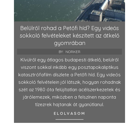
Belülről rohad a Petőfi híd? Egy videós
sokkoló felvételeket készített az átkelő
gyomrában
BY:
NORKER
Kívülről egy átlagos budapesti átkelő, belülről
viszont sokkal inkább egy posztapokaliptikus
katasztrófafilm díszlete a Petőfi híd. Egy videós
sokkoló felvételein jól látszik, hogyan rohadnak
szét az 1980 óta felújítatlan acélszerkezetek és
járólemezek, miközben a felszínen naponta
tízezrek hajtanak át gyanútlanul.
ELOLVASOM