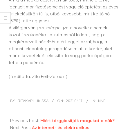
igényelt már fizetésemelést vagy előléptetést az éves
értékelésükön túl is, ötből kevesebb, mint kettő nő
(37%) tette ugyanezt.
A világjárvány szükséghelyzete növelte a nemek
közötti szakadékot: a kutatásból kiderül, hogy a
megkérdezett nők 45%-a ért egyet azzal, hogy a
otthoni feladatok gyarapodása miatt a karrierjüket
már a kezdetektől lelassította vagy parkolópályára
tette a pandémia.
(fordította: Zita Feit-Zarabin)
2021-
BY:
RITAKARHUKISSA
ON:
2021.04.17.
IN:
NNF
04-
17
Previous Post:
Miért tárgyiasítják magukat a nők?
Next Post:
Az internet- és elektronikus