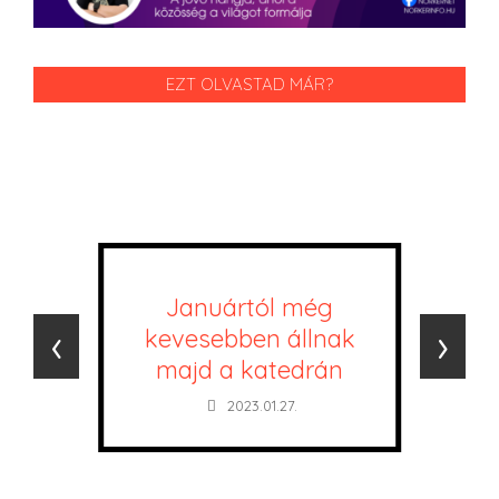
EZT OLVASTAD MÁR?
Januártól még
‹
›
kevesebben állnak
majd a katedrán
2023.01.27.