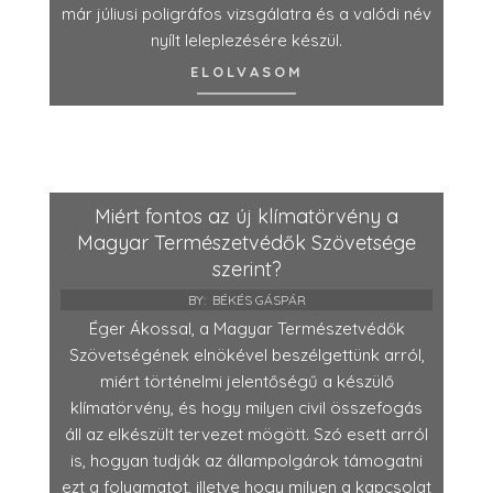
már júliusi poligráfos vizsgálatra és a valódi név
nyílt leleplezésére készül.
ELOLVASOM
Miért fontos az új klímatörvény a
Magyar Természetvédők Szövetsége
szerint?
BY:
BÉKÉS GÁSPÁR
Éger Ákossal, a Magyar Természetvédők
Szövetségének elnökével beszélgettünk arról,
miért történelmi jelentőségű a készülő
klímatörvény, és hogy milyen civil összefogás
áll az elkészült tervezet mögött. Szó esett arról
is, hogyan tudják az állampolgárok támogatni
ezt a folyamatot, illetve hogy milyen a kapcsolat