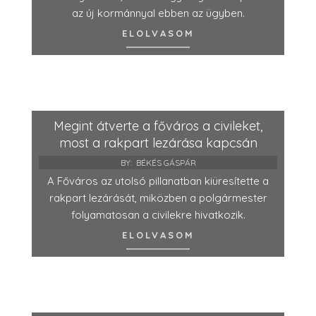
az új kormánnyal ebben az ügyben.
ELOLVASOM
Megint átverte a főváros a civileket,
most a rakpart lezárása kapcsán
BY:
BÉKÉS GÁSPÁR
A Főváros az utolsó pillanatban kiüresítette a
rakpart lezárását, miközben a polgármester
folyamatosan a civilekre hivatkozik.
ELOLVASOM