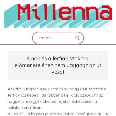
Skip
to
content
Primary
Navigation
Menu
A nők és a férfiak szakmai
előmeneteléhez nem ugyanaz az út
vezet
Az üzleti világban a nők nem csak, hogy alulfizetettek a
férfiakhoz képest, de többet is kell dolgozniuk ahhoz,
hogy észrevegyék őket és feljebb léphessenek a
vállalati ranglétrán.
A LinkdIn – a legnagyobb szakmai közösségi portál – új