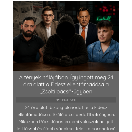
A tények hálójában: Így ingott meg 24
óra alatt a Fidesz ellentámadása a
„Zsolti bácsi”-ügyben
BY:
NORKER
24 óra alatt bizonytalanodott el a Fidesz
ellentámadása a Szőlő utcai pedofilbotrányban.
Miközben Pócs János érdemi válaszok helyett
letiltással és újabb vádakkal felelt, a koronatanú