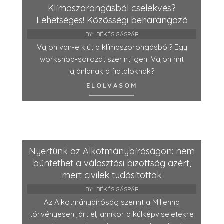
Klímaszorongásból cselekvés?
Lehetséges! Közösségi beharangozó
BY:
BÉKÉS GÁSPÁR
Vajon van-e kiút a klímaszorongásból? Egy
workshop-sorozat szerint igen. Vajon mit
ajánlanak a fiataloknak?
ELOLVASOM
Nyertünk az Alkotmánybíróságon: nem
büntethet a választási bizottság azért,
mert civilek tudósítottak
BY:
BÉKÉS GÁSPÁR
Az Alkotmánybíróság szerint a Millenna
törvényesen járt el, amikor a külképviseletekre