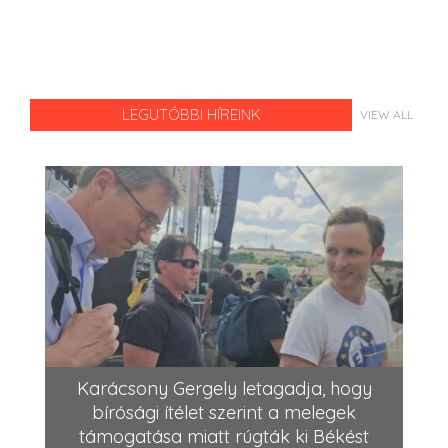
LEGUTÓBBI HÍREINK
VIEW ALL
Karácsony Gergely letagadja, hogy
bírósági ítélet szerint a melegek
támogatása miatt rúgták ki Békést