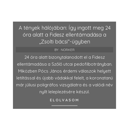
A tények hálójában: Így ingott meg 24
óra alatt a Fidesz ellentámadása a
„Zsolti bácsi”-ügyben
BY:
NORKER
24 óra alatt bizonytalanodott el a Fidesz
ellentámadása a Szőlő utcai pedofilbotrányban.
Miközben Pócs János érdemi válaszok helyett
letiltással és újabb vádakkal felelt, a koronatanú
már júliusi poligráfos vizsgálatra és a valódi név
nyílt leleplezésére készül.
ELOLVASOM