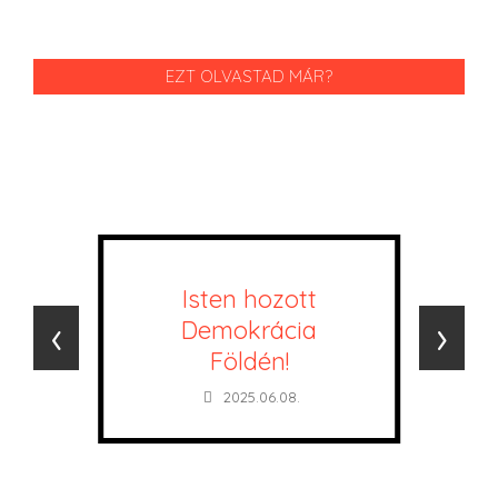
EZT OLVASTAD MÁR?
Isten hozott
‹
›
Demokrácia
Földén!
2025.06.08.