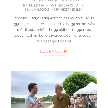
2026-
BY:
MILLENNA
ON:
2026.06.13.
IN:
KLÍMAVÁLTOZÁS
,
KÖRNYEZETVÉDELEM
06-
13
Erdődiné Visnyovszky Ágotát, az idei Zöld Civil Díj
egyik nyertesét kérdeztük arról, hogy mi motiválta
már tinédzserként, hogy aktivista legyen, és
hogyan tud ma bárki bekapcsolódni a társadalmi
felelősségvállalásba.
ELOLVASOM