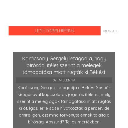
LEGUTÓBBI HÍREINK
VIEW ALL
Karácsony Gergely letagadja, hogy
bírósági ítélet szerint a melegek
támogatása miatt rúgták ki Békést
BY:
MILLENNA
Karácsony Gergely letagadja a Békés Gáspár
kirúgásával kapcsolatos jogerős ítéletet, mely
szerint a melegjogok támogatása miatt rúgták
ki őt. Igaz, erre sose hivatkoztak a perben, de
amire igen, azt mind törvénytelennek találta a
bíróság. Abszurd? Teljes mértékben.