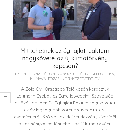
Mit tehetnek az éghajlati paktum
nagykövetei az új klímatörvény
kapcsán?
2026-
BY:
MILLENNA
ON:
2026.06.10.
IN:
BELPOLITIKA
,
KLÍMAVÁLTOZÁS
,
KÖRNYEZETVÉDELEM
06-
10
A Zöld Civil Országos Találkozón kérdeztük
Lajtmann Csabát, az Éghajlatvédelmi Szövetség
elnökét, egyben EU Éghajlati Paktum nagykövetet
az év legnagyobb környezetvédelmi civil
eseményéről. Szó volt az idei rendezvény sikeréről
a kormányváltás fényében, az új klímatörvény