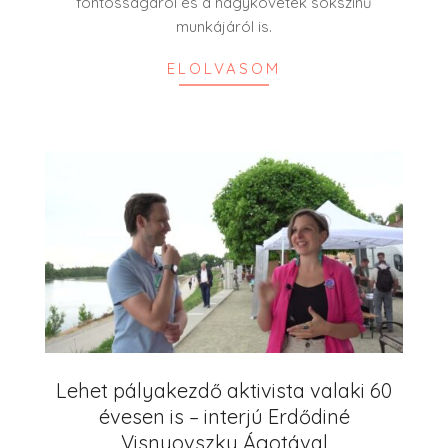
fontosságáról és a nagykövetek sokszínű
munkájáról is.
ELOLVASOM
Lehet pályakezdő aktivista valaki 60
évesen is – interjú Erdődiné
Visnyovszky Ágotával