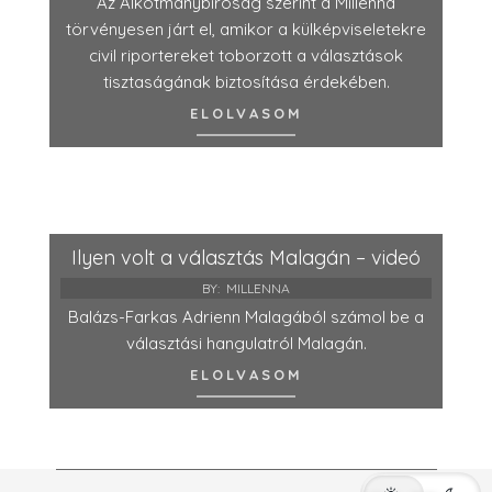
Az Alkotmánybíróság szerint a Millenna
törvényesen járt el, amikor a külképviseletekre
civil riportereket toborzott a választások
tisztaságának biztosítása érdekében.
ELOLVASOM
Ilyen volt a választás Malagán – videó
BY:
MILLENNA
Balázs-Farkas Adrienn Malagából számol be a
választási hangulatról Malagán.
ELOLVASOM