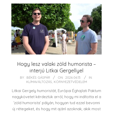
Hogy lesz valaki zöld humorista –
interjú Litkai Gergellyel
2026-
BY:
BÉKÉS GÁSPÁR
ON:
2026.06.13.
IN:
KLÍMAVÁLTOZÁS
,
KÖRNYEZETVÉDELEM
06-
13
Litkai Gergely humoristát, Európai Éghajlati Paktum
nagykövetet kérdeztük arról, hogy mi indította el a
‘zöld humorista’ pályán, hogyan tud ezzel bevonni
új rétegeket, és hogy mit ajánl azoknak, akik most