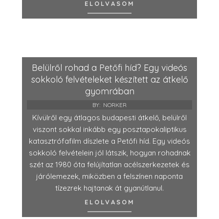
ELOLVASOM
Belülről rohad a Petőfi híd? Egy videós
sokkoló felvételeket készített az átkelő
gyomrában
BY:
NORKER
Kívülről egy átlagos budapesti átkelő, belülről
viszont sokkal inkább egy posztapokaliptikus
katasztrófafilm díszlete a Petőfi híd. Egy videós
sokkoló felvételein jól látszik, hogyan rohadnak
szét az 1980 óta felújítatlan acélszerkezetek és
járólemezek, miközben a felszínen naponta
tízezrek hajtanak át gyanútlanul.
ELOLVASOM