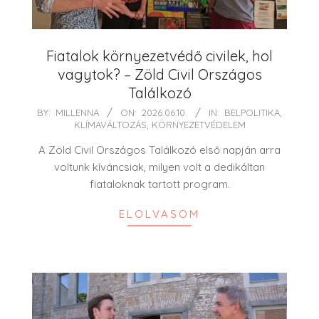
Fiatalok környezetvédő civilek, hol
vagytok? – Zöld Civil Országos
Találkozó
2026-
BY:
MILLENNA
ON:
2026.06.10.
IN:
BELPOLITIKA
,
KLÍMAVÁLTOZÁS
,
KÖRNYEZETVÉDELEM
06-
10
A Zöld Civil Országos Találkozó első napján arra
voltunk kíváncsiak, milyen volt a dedikáltan
fiataloknak tartott program.
ELOLVASOM