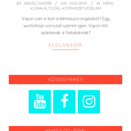
2026-
BY:
BÉKÉS GÁSPÁR
ON:
2026.05.15.
IN:
HÍREK
,
KLÍMAVÁLTOZÁS
,
KÖRNYEZETVÉDELEM
05-
15
Vajon van-e kiút a klímaszorongásból? Egy
workshop-sorozat szerint igen. Vajon mit
ajánlanak a fiataloknak?
ELOLVASOM
KÖVESS MINKET!
HANGOLÓDJ RÁNK!