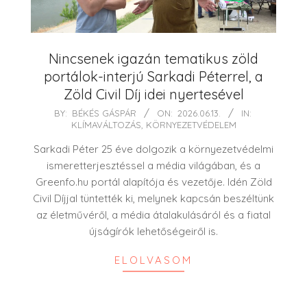
Nincsenek igazán tematikus zöld
portálok-interjú Sarkadi Péterrel, a
Zöld Civil Díj idei nyertesével
2026-
BY:
BÉKÉS GÁSPÁR
ON:
2026.06.13.
IN:
KLÍMAVÁLTOZÁS
,
KÖRNYEZETVÉDELEM
06-
13
Sarkadi Péter 25 éve dolgozik a környezetvédelmi
ismeretterjesztéssel a média világában, és a
Greenfo.hu portál alapítója és vezetője. Idén Zöld
Civil Díjjal tüntették ki, melynek kapcsán beszéltünk
az életművéről, a média átalakulásáról és a fiatal
újságírók lehetőségeiről is.
ELOLVASOM