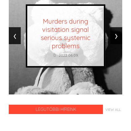
Murders during
visitation signal
‹
›
serious systemic
problems
2022.06.09.
LEGUTÓBBI HÍREINK
VIEW ALL