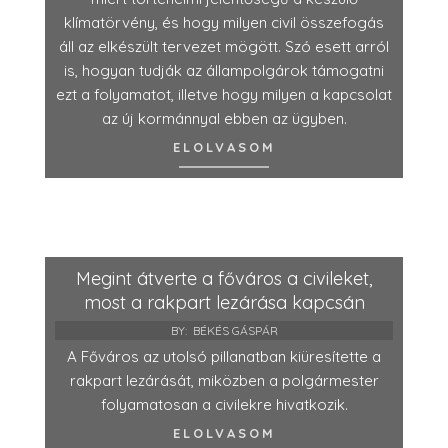
klímatörvény, és hogy milyen civil összefogás
áll az elkészült tervezet mögött. Szó esett arról
is, hogyan tudják az állampolgárok támogatni
ezt a folyamatot, illetve hogy milyen a kapcsolat
az új kormánnyal ebben az ügyben.
ELOLVASOM
Megint átverte a főváros a civileket,
most a rakpart lezárása kapcsán
BY:
BÉKÉS GÁSPÁR
A Főváros az utolsó pillanatban kiüresítette a
rakpart lezárását, miközben a polgármester
folyamatosan a civilekre hivatkozik.
ELOLVASOM