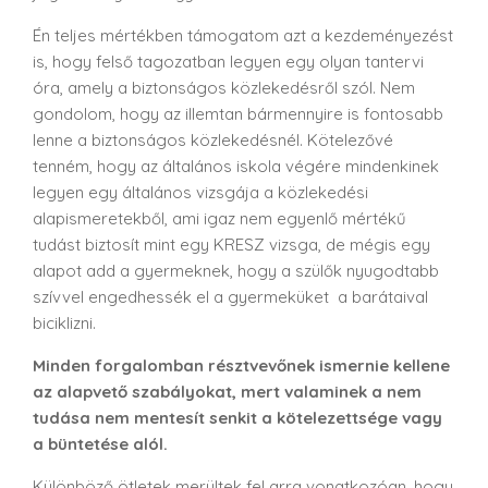
Én teljes mértékben támogatom azt a kezdeményezést
is, hogy felső tagozatban legyen egy olyan tantervi
óra, amely a biztonságos közlekedésről szól. Nem
gondolom, hogy az illemtan bármennyire is fontosabb
lenne a biztonságos közlekedésnél. Kötelezővé
tenném, hogy az általános iskola végére mindenkinek
legyen egy általános vizsgája a közlekedési
alapismeretekből, ami igaz nem egyenlő mértékű
tudást biztosít mint egy KRESZ vizsga, de mégis egy
alapot add a gyermeknek, hogy a szülők nyugodtabb
szívvel engedhessék el a gyermeküket a barátaival
biciklizni.
Minden forgalomban résztvevőnek ismernie kellene
az alapvető szabályokat, mert valaminek a nem
tudása nem mentesít senkit a kötelezettsége vagy
a büntetése alól.
Különböző ötletek merültek fel arra vonatkozóan, hogy