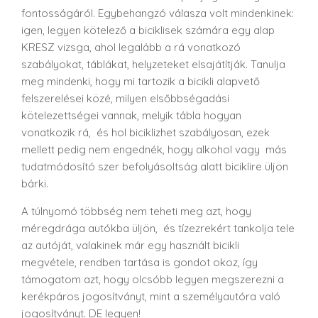
fontosságáról. Egybehangzó válasza volt mindenkinek:
igen, legyen kötelező a biciklisek számára egy alap
KRESZ vizsga, ahol legalább a rá vonatkozó
szabályokat, táblákat, helyzeteket elsajátítják. Tanulja
meg mindenki, hogy mi tartozik a bicikli alapvető
felszerelései közé, milyen elsőbbségadási
kötelezettségei vannak, melyik tábla hogyan
vonatkozik rá, és hol biciklizhet szabályosan, ezek
mellett pedig nem engednék, hogy alkohol vagy más
tudatmódosító szer befolyásoltság alatt biciklire üljön
bárki.
A túlnyomó többség nem teheti meg azt, hogy
méregdrága autókba üljön, és tízezrekért tankolja tele
az autóját, valakinek már egy használt bicikli
megvétele, rendben tartása is gondot okoz, így
támogatom azt, hogy olcsóbb legyen megszerezni a
kerékpáros jogosítványt, mint a személyautóra való
jogosítványt. DE legyen!