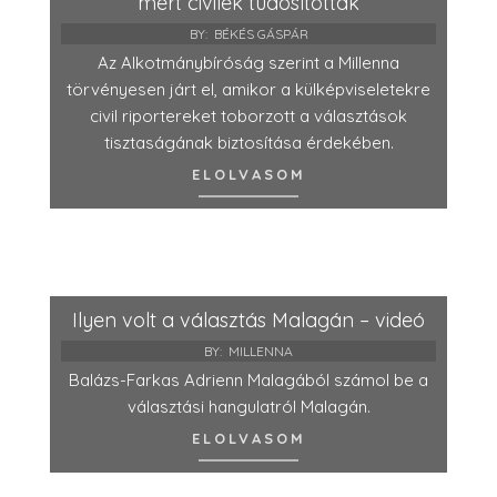
mert civilek tudósítottak
BY:
BÉKÉS GÁSPÁR
Az Alkotmánybíróság szerint a Millenna
törvényesen járt el, amikor a külképviseletekre
civil riportereket toborzott a választások
tisztaságának biztosítása érdekében.
ELOLVASOM
Ilyen volt a választás Malagán – videó
BY:
MILLENNA
Balázs-Farkas Adrienn Malagából számol be a
választási hangulatról Malagán.
ELOLVASOM