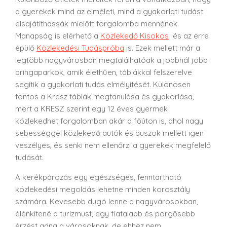
a gyerekek mind az elméleti, mind a gyakorlati tudást
elsajátíthassák mielőtt forgalomba mennének.
Manapság is elérhető a
Közlekedő Kisokos
és az erre
épülő
Közlekedési Tudáspróba
is. Ezek mellett már a
legtöbb nagyvárosban megtalálhatóak a jobbnál jobb
bringaparkok, amik élethűen, táblákkal felszerelve
segítik a gyakorlati tudás elmélyítését. Különösen
fontos a Kresz táblák megtanulása és gyakorlása,
mert a KRESZ szerint egy 12 éves gyermek
közlekedhet forgalomban akár a főúton is, ahol nagy
sebességgel közlekedő autók és buszok mellett igen
veszélyes, és senki nem ellenőrzi a gyerekek megfelelő
tudását.
A kerékpározás egy egészséges, fenntartható
közlekedési megoldás lehetne minden korosztály
számára. Kevesebb dugó lenne a nagyvárosokban,
élénkítené a turizmust, egy fiatalabb és pörgősebb
érzést adna a városoknak, de ehhez nem