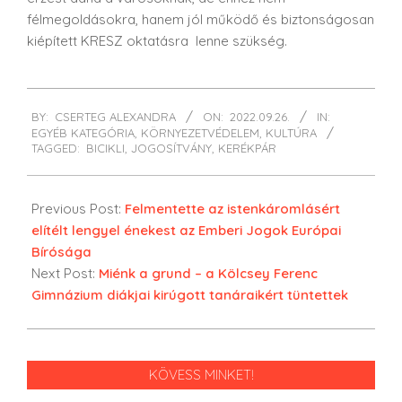
félmegoldásokra, hanem jól működő és biztonságosan
kiépített KRESZ oktatásra lenne szükség.
2022-
BY:
CSERTEG ALEXANDRA
ON:
2022.09.26.
IN:
09-
EGYÉB KATEGÓRIA
,
KÖRNYEZETVÉDELEM
,
KULTÚRA
26
TAGGED:
BICIKLI
,
JOGOSÍTVÁNY
,
KERÉKPÁR
Previous Post:
Felmentette az istenkáromlásért
elítélt lengyel énekest az Emberi Jogok Európai
Bírósága
Next Post:
Miénk a grund – a Kölcsey Ferenc
Gimnázium diákjai kirúgott tanáraikért tüntettek
KÖVESS MINKET!