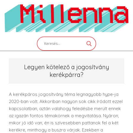
Skip
to
content
Primary
Navigation
Menu
Legyen kötelező a jogosítvány
kerékpárra?
A kerékpáros jogosítvány téma legnagyobb hype-ja
2020-ban volt. Akkoriban nagyon sok cikk íródott ezzel
kapcsolatban, aztán valahogy feledésbe merült ennek
az igazán fontos témakörnek a megvitatása. Nyáron,
mikor jó idő van, én is szívesebben pattanok fel a két
kerékre, minthogy a buszra várjak. Ezekben a