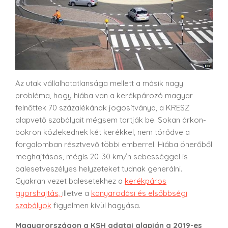
Az utak vállalhatatlansága mellett a másik nagy
probléma, hogy hiába van a kerékpározó magyar
felnőttek 70 százalékának jogosítványa, a KRESZ
alapvető szabályait mégsem tartják be. Sokan árkon-
bokron közlekednek két kerékkel, nem törődve a
forgalomban résztvevő többi emberrel. Hiába önerőből
meghajtásos, mégis 20-30 km/h sebességgel is
balesetveszélyes helyzeteket tudnak generálni.
Gyakran vezet balesetekhez a
kerékpáros
gyorshajtás,
illetve a
kanyarodási és elsőbbségi
szabályok
figyelmen kívül hagyása.
Magyarországon a KSH adatai alapján a 2019-es