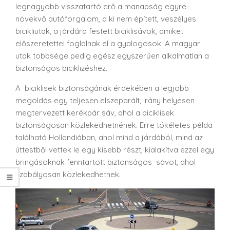
legnagyobb visszatartó erő a manapság egyre
növekvő autóforgalom, a ki nem épített, veszélyes
bicikliutak, a járdára festett biciklisávok, amiket
előszeretettel foglalnak el a gyalogosok. A magyar
utak többsége pedig egész egyszerűen alkalmatlan a
biztonságos biciklizéshez.
A biciklisek biztonságának érdekében a legjobb
megoldás egy teljesen elszeparált, irány helyesen
megtervezett kerékpár sáv, ahol a biciklisek
biztonságosan közlekedhetnének. Erre tökéletes példa
található Hollandiában, ahol mind a járdából, mind az
úttestből vettek le egy kisebb részt, kialakítva ezzel egy
bringásoknak fenntartott biztonságos sávot, ahol
szabályosan közlekedhetnek.