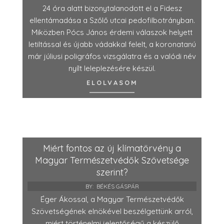
24 óra alatt bizonytalanodott el a Fidesz
ellentámadása a Szőlő utcai pedofilbotrányban.
Miközben Pócs János érdemi válaszok helyett
letiltással és újabb vádakkal felelt, a koronatanú
már júliusi poligráfos vizsgálatra és a valódi név
nyílt leleplezésére készül.
ELOLVASOM
Miért fontos az új klímatörvény a
Magyar Természetvédők Szövetsége
szerint?
BY:
BÉKÉS GÁSPÁR
Éger Ákossal, a Magyar Természetvédők
Szövetségének elnökével beszélgettünk arról,
miért történelmi jelentőségű a készülő