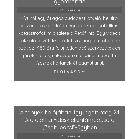
gyomrában
BY:
NORKER
Kívülről egy átlagos budapesti átkelő, belülről
viszont sokkal inkább egy posztapokaliptikus
katasztrófafilm díszlete a Petőfi híd. Egy videós
sokkoló felvételein jól látszik, hogyan rohadnak
szét az 1980 óta felújítatlan acélszerkezetek és
járólemezek, miközben a felszínen naponta
tízezrek hajtanak át gyanútlanul.
ELOLVASOM
A tények hálójában: Így ingott meg 24
óra alatt a Fidesz ellentámadása a
„Zsolti bácsi”-ügyben
BY:
NORKER