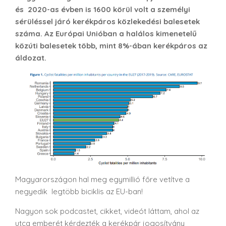
és 2020-as évben is 1600 körül volt a személyi
sérüléssel járó kerékpáros közlekedési balesetek
száma.
Az Európai Unióban a halálos kimenetelű
közúti balesetek több, mint 8%-ában kerékpáros az
áldozat.
Magyarországon hal meg egymillió főre vetítve a
negyedik legtöbb biciklis az EU-ban!
Nagyon sok podcastet, cikket, videót láttam, ahol az
utca emberét kérdezték a kerékpár jogosítvány