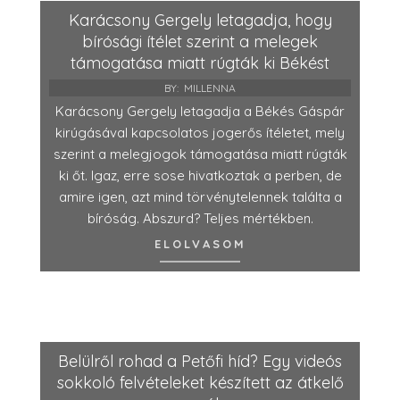
Karácsony Gergely letagadja, hogy
bírósági ítélet szerint a melegek
támogatása miatt rúgták ki Békést
BY:
MILLENNA
Karácsony Gergely letagadja a Békés Gáspár
kirúgásával kapcsolatos jogerős ítéletet, mely
szerint a melegjogok támogatása miatt rúgták
ki őt. Igaz, erre sose hivatkoztak a perben, de
amire igen, azt mind törvénytelennek találta a
bíróság. Abszurd? Teljes mértékben.
ELOLVASOM
Belülről rohad a Petőfi híd? Egy videós
sokkoló felvételeket készített az átkelő