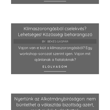
Klímaszorongásból cselekvés?
Lehetséges! Közösségi beharangozó
BY:
BÉKÉS GÁSPÁR
Vajon van-e kiút a klímaszorongásból? Egy
workshop-sorozat szerint igen. Vajon mit
ajánlanak a fiataloknak?
ELOLVASOM
Nyertünk az Alkotmánybíróságon: nem
büntethet a választási bizottság azért,