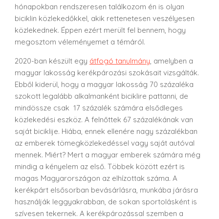
hónapokban rendszeresen találkozom én is olyan
biciklin közlekedőkkel, akik rettenetesen veszélyesen
közlekednek. Éppen ezért merült fel bennem, hogy
megosztom véleményemet a témáról.
2020-ban készült egy
átfogó tanulmány
, amelyben a
magyar lakosság kerékpározási szokásait vizsgálták.
Ebből kiderül, hogy a magyar lakosság 70 százaléka
szokott legalább alkalmanként biciklire pattanni, de
mindössze csak 17 százalék számára elsődleges
közlekedési eszköz. A felnőttek 67 százalékának van
saját biciklije. Hiába, ennek ellenére nagy százalékban
az emberek tömegközlekedéssel vagy saját autóval
mennek. Miért? Mert a magyar emberek számára még
mindig a kényelem az első. Többek között ezért is
magas Magyarországon az elhízottak száma. A
kerékpárt elsősorban bevásárlásra, munkába járásra
használják leggyakrabban, de sokan sportolásként is
szívesen tekernek. A kerékpározással szemben a