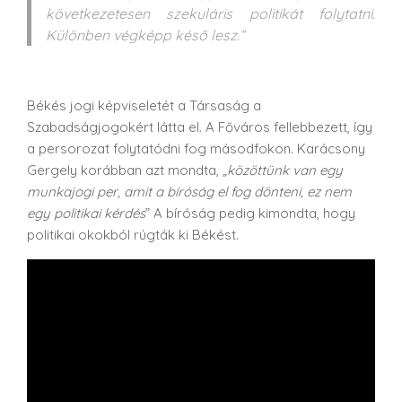
következetesen szekuláris politikát folytatni.
Különben végképp késő lesz.”
Békés jogi képviseletét a Társaság a
Szabadságjogokért látta el. A Főváros fellebbezett, így
a persorozat folytatódni fog másodfokon. Karácsony
Gergely korábban azt mondta,
„közöttünk van egy
munkajogi per, amit a bíróság el fog dönteni, ez nem
egy politikai kérdés
” A bíróság pedig kimondta, hogy
politikai okokból rúgták ki Békést.