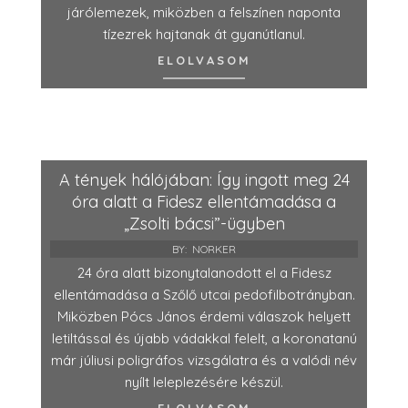
járólemezek, miközben a felszínen naponta
tízezrek hajtanak át gyanútlanul.
ELOLVASOM
A tények hálójában: Így ingott meg 24
óra alatt a Fidesz ellentámadása a
„Zsolti bácsi”-ügyben
BY:
NORKER
24 óra alatt bizonytalanodott el a Fidesz
ellentámadása a Szőlő utcai pedofilbotrányban.
Miközben Pócs János érdemi válaszok helyett
letiltással és újabb vádakkal felelt, a koronatanú
már júliusi poligráfos vizsgálatra és a valódi név
nyílt leleplezésére készül.