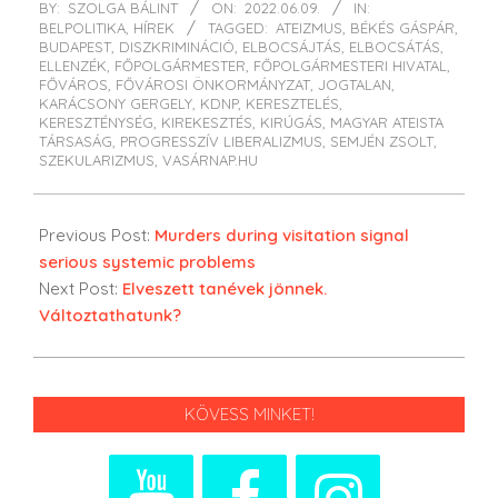
BY:
SZOLGA BÁLINT
ON:
2022.06.09.
IN:
06-
BELPOLITIKA
,
HÍREK
TAGGED:
ATEIZMUS
,
BÉKÉS GÁSPÁR
,
09
BUDAPEST
,
DISZKRIMINÁCIÓ
,
ELBOCSÁJTÁS
,
ELBOCSÁTÁS
,
ELLENZÉK
,
FŐPOLGÁRMESTER
,
FŐPOLGÁRMESTERI HIVATAL
,
FŐVÁROS
,
FŐVÁROSI ÖNKORMÁNYZAT
,
JOGTALAN
,
KARÁCSONY GERGELY
,
KDNP
,
KERESZTELÉS
,
KERESZTÉNYSÉG
,
KIREKESZTÉS
,
KIRÚGÁS
,
MAGYAR ATEISTA
TÁRSASÁG
,
PROGRESSZÍV LIBERALIZMUS
,
SEMJÉN ZSOLT
,
SZEKULARIZMUS
,
VASÁRNAP.HU
Previous Post:
Murders during visitation signal
serious systemic problems
Next Post:
Elveszett tanévek jönnek.
Változtathatunk?
KÖVESS MINKET!