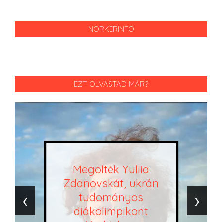
NORKERINFO
EZT OLVASTAD MÁR?
Megölték Yuliia
Zdanovskát, ukrán
‹
›
tudományos
diákolimpikont