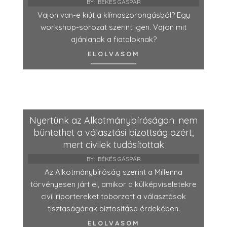
BY:
BÉKÉS GÁSPÁR
Vajon van-e kiút a klímaszorongásból? Egy
workshop-sorozat szerint igen. Vajon mit
ajánlanak a fiataloknak?
ELOLVASOM
Nyertünk az Alkotmánybíróságon: nem
büntethet a választási bizottság azért,
mert civilek tudósítottak
BY:
BÉKÉS GÁSPÁR
Az Alkotmánybíróság szerint a Millenna
törvényesen járt el, amikor a külképviseletekre
civil riportereket toborzott a választások
tisztaságának biztosítása érdekében.
ELOLVASOM