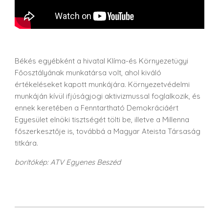
Békés egyébként a hivatal Klíma-és Környezetügyi
Főosztályának munkatársa volt, ahol kiváló
értékeléseket kapott munkájára. Környezetvédelmi
munkáján kívül ifjúságjogi aktivizmussal foglalkozik, és
ennek keretében a Fenntartható Demokráciáért
Egyesület elnöki tisztségét tölti be, illetve a Millenna
főszerkesztője is, továbbá a Magyar Ateista Társaság
titkára.
borítókép: ATV Egyenes Beszéd
2022-