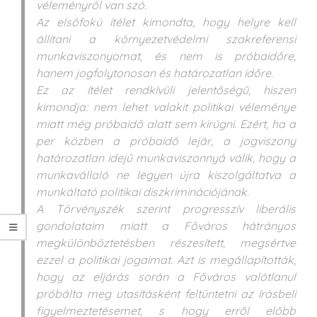
véleményről van szó.
Az elsőfokú ítélet kimondta, hogy helyre kell
állítani a környezetvédelmi szakreferensi
munkaviszonyomat, és nem is próbaidőre,
hanem jogfolytonosan és határozatlan időre.
Ez az ítélet rendkívüli jelentőségű, hiszen
kimondja: nem lehet valakit politikai véleménye
miatt még próbaidő alatt sem kirúgni. Ezért, ha a
per közben a próbaidő lejár, a jogviszony
határozatlan idejű munkaviszonnyá válik, hogy a
munkavállaló ne legyen újra kiszolgáltatva a
munkáltató politikai diszkriminációjának.
A Törvényszék szerint progresszív liberális
gondolataim miatt a Főváros hátrányos
megkülönböztetésben részesített, megsértve
ezzel a politikai jogaimat. Azt is megállapították,
hogy az eljárás során a Főváros valótlanul
próbálta meg utasításként feltüntetni az írásbeli
figyelmeztetésemet, s hogy erről előbb