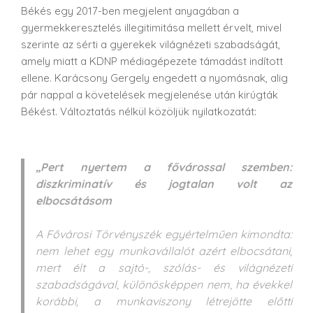
Békés egy 2017-ben megjelent anyagában a
gyermekkeresztelés illegitimitása mellett érvelt, mivel
szerinte az sérti a gyerekek világnézeti szabadságát,
amely miatt a KDNP médiagépezete támadást indított
ellene. Karácsony Gergely engedett a nyomásnak, alig
pár nappal a követelések megjelenése után kirúgták
Békést. Változtatás nélkül közöljük nyilatkozatát:
„Pert nyertem a fővárossal szemben:
diszkriminatív és jogtalan volt az
elbocsátásom
A Fővárosi Törvényszék egyértelműen kimondta:
nem lehet egy munkavállalót azért elbocsátani,
mert élt a sajtó-, szólás- és világnézeti
szabadságával, különösképpen nem, ha évekkel
korábbi, a munkaviszony létrejötte előtti