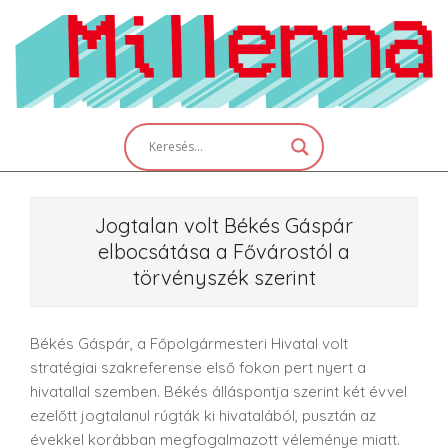
Skip
to
content
Primary
Navigation
Menu
Jogtalan volt Békés Gáspár
elbocsátása a Fővárostól a
törvényszék szerint
Békés Gáspár, a Főpolgármesteri Hivatal volt
stratégiai szakreferense első fokon pert nyert a
hivatallal szemben. Békés álláspontja szerint két évvel
ezelőtt jogtalanul rúgták ki hivatalából, pusztán az
évekkel korábban megfogalmazott véleménye miatt.