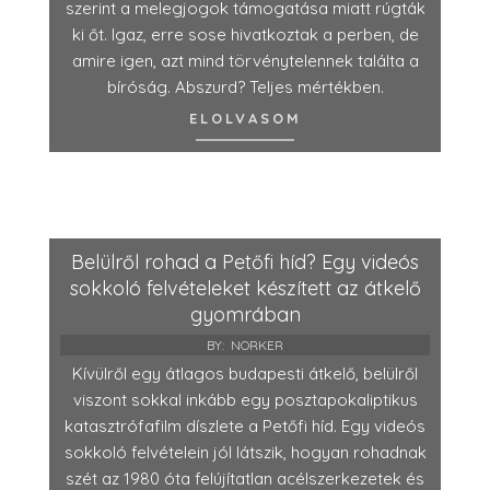
szerint a melegjogok támogatása miatt rúgták
ki őt. Igaz, erre sose hivatkoztak a perben, de
amire igen, azt mind törvénytelennek találta a
bíróság. Abszurd? Teljes mértékben.
ELOLVASOM
Belülről rohad a Petőfi híd? Egy videós
sokkoló felvételeket készített az átkelő
gyomrában
BY:
NORKER
Kívülről egy átlagos budapesti átkelő, belülről
viszont sokkal inkább egy posztapokaliptikus
katasztrófafilm díszlete a Petőfi híd. Egy videós
sokkoló felvételein jól látszik, hogyan rohadnak
szét az 1980 óta felújítatlan acélszerkezetek és