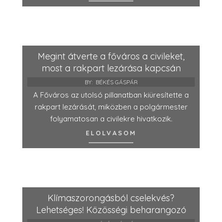
Megint átverte a főváros a civileket,
most a rakpart lezárása kapcsán
BY:
BÉKÉS GÁSPÁR
A Főváros az utolsó pillanatban kiüresítette a
rakpart lezárását, miközben a polgármester
folyamatosan a civilekre hivatkozik.
ELOLVASOM
Klímaszorongásból cselekvés?
Lehetséges! Közösségi beharangozó