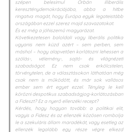
szépen belesimul Orbán illiberális
kereszténydemokráciájába, abba a hitbe
ringatva magát, hogy Európa egyik legateistább
országában ezzel szerez majd szavazatokat.
És ez még a jóhiszemű magyarázat.
Következetesen baloldali vagy liberális politika
ugyanis nem küzd azért – sem perben, sem
máshol – hogy alapvetően korlátozni lehessen a
szólás-, vélemény-, sajtó- és világnézeti
szabadságot. Ez nem csak erkölcstelen,
törvénytelen, de a választásokon láthatóan még
csak nem is működött, és már sok vallásos
ember sem ért egyet ezzel. Tényleg le kell
körözni despotikus szabadságjog-korlátozásban
a Fideszt? Ez a nyerő ellenzéki recept?
Kérdés, hogy hogyan tovább: a politikai elit,
vagyis a Fidesz és az ellenzék közösen rombolja
le a szekuláris állam maradékát, vagy esetleg az
ellenzék legalább egy része végre elkezd