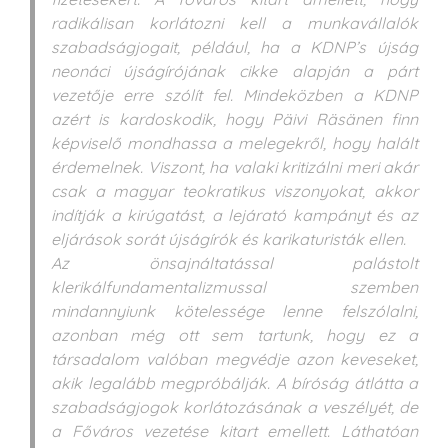
radikálisan korlátozni kell a munkavállalók
szabadságjogait, például, ha a KDNP’s újság
neonáci újságírójának cikke alapján a párt
vezetője erre szólít fel. Mindeközben a KDNP
azért is kardoskodik, hogy Päivi Räsänen finn
képviselő mondhassa a melegekről, hogy halált
érdemelnek. Viszont, ha valaki kritizálni meri akár
csak a magyar teokratikus viszonyokat, akkor
indítják a kirúgatást, a lejárató kampányt és az
eljárások sorát újságírók és karikaturisták ellen.
Az önsajnáltatással palástolt
klerikálfundamentalizmussal szemben
mindannyiunk kötelessége lenne felszólalni,
azonban még ott sem tartunk, hogy ez a
társadalom valóban megvédje azon keveseket,
akik legalább megpróbálják. A bíróság átlátta a
szabadságjogok korlátozásának a veszélyét, de
a Főváros vezetése kitart emellett. Láthatóan