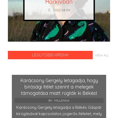
Harkivban
2022.04.04.
LEGUTÓBBI HÍREINK
VIEW ALL
Karácsony Gergely letagadja, hogy
bírósági ítélet szerint a melegek
támogatása miatt rúgták ki Békést
BY:
MILLENNA
Karácsony Gergely letagadja a Békés Gáspár
kirúgásával kapcsolatos jogerős ítéletet, mely