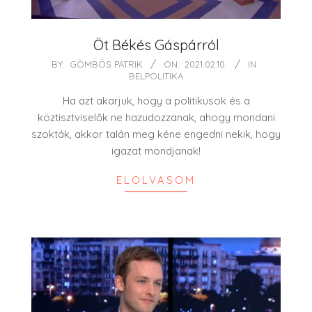
Öt Békés Gáspárról
2021-
BY:
GÖMBÖS PATRIK
ON:
2021.02.10.
IN:
BELPOLITIKA
02-
10
Ha azt akarjuk, hogy a politikusok és a
köztisztviselők ne hazudozzanak, ahogy mondani
szokták, akkor talán meg kéne engedni nekik, hogy
igazat mondjanak!
ELOLVASOM