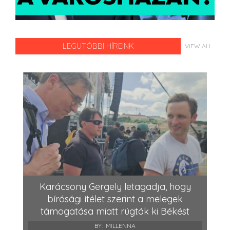
LEGUTÓBBI HÍREINK
VIEW ALL
Karácsony Gergely letagadja, hogy
bírósági ítélet szerint a melegek
támogatása miatt rúgták ki Békést
BY:
MILLENNA