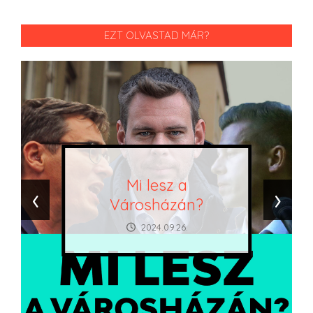
EZT OLVASTAD MÁR?
Mi lesz a
‹
›
Városházán?
2024.09.26.