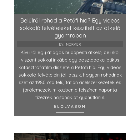
Belülről rohad a Petőfi híd? Egy videós
sokkoló felvételeket készített az átkelő
gyomrában
BY:
NORKER
Kívülről egy átlagos budapesti átkelő, belülről
viszont sokkal inkább egy posztapokaliptikus
katasztrófafilm díszlete a Petőfi híd. Egy videós
sokkoló felvételein jól látszik, hogyan rohadnak
szét az 1980 óta felújítatlan acélszerkezetek és
járólemezek, miközben a felszínen naponta
tízezrek hajtanak át gyanútlanul.
ELOLVASOM