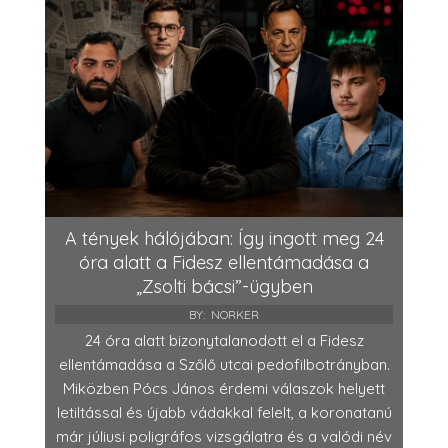
A tények hálójában: Így ingott meg 24
óra alatt a Fidesz ellentámadása a
„Zsolti bácsi”-ügyben
BY:
NORKER
24 óra alatt bizonytalanodott el a Fidesz
ellentámadása a Szőlő utcai pedofilbotrányban.
Miközben Pócs János érdemi válaszok helyett
letiltással és újabb vádakkal felelt, a koronatanú
már júliusi poligráfos vizsgálatra és a valódi név