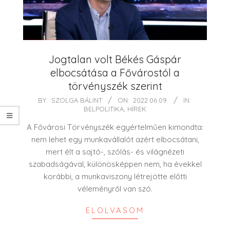
Jogtalan volt Békés Gáspár
elbocsátása a Fővárostól a
törvényszék szerint
2022-
BY:
SZOLGA BÁLINT
ON:
2022.06.09.
IN:
BELPOLITIKA
,
HÍREK
06-
09
A Fővárosi Törvényszék egyértelműen kimondta:
nem lehet egy munkavállalót azért elbocsátani,
mert élt a sajtó-, szólás- és világnézeti
szabadságával, különösképpen nem, ha évekkel
korábbi, a munkaviszony létrejötte előtti
véleményről van szó.
ELOLVASOM