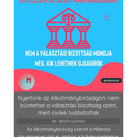
Nyertünk az Alkotmánybíróságon: nem
büntethet a választási bizottság azért,
mert civilek tudósítottak
BY:
BÉKÉS GÁSPÁR
Az Alkotmánybíróság szerint a Millenna
törvényesen járt el, amikor a külképviseletekre