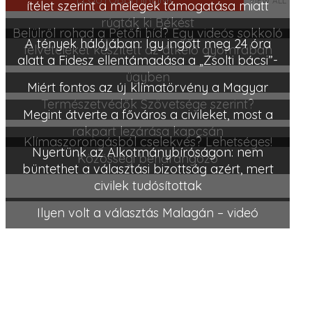
VIEW ALL
ítélet szerint a melegek támogatása miatt
rúgták ki Békést
Belülről rohad a Petőfi híd? Egy videós sokkoló
A tények hálójában: Így ingott meg 24 óra
felvételeket készített az átkelő gyomrában
alatt a Fidesz ellentámadása a „Zsolti bácsi”-
ügyben
Miért fontos az új klímatörvény a Magyar
Természetvédők Szövetsége szerint?
Megint átverte a főváros a civileket, most a
rakpart lezárása kapcsán
Klímaszorongásból cselekvés? Lehetséges!
Nyertünk az Alkotmánybíróságon: nem
Közösségi beharangozó
büntethet a választási bizottság azért, mert
civilek tudósítottak
Ilyen volt a választás Malagán – videó