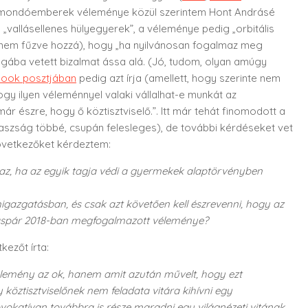
egmondóemberek véleménye közül szerintem Hont Andrásé
„vallásellenes hülyegyerek”, a véleménye pedig „orbitális
 nem fűzve hozzá), hogy „ha nyilvánosan fogalmaz meg
ságába vetett bizalmat ássa alá. (Jó, tudom, olyan amúgy
ook posztjában
pedig azt írja (amellett, hogy szerinte nem
hogy ilyen véleménnyel valaki vállalhat-e munkát az
r észre, hogy ő köztisztviselő.”. Itt már tehát finomodott a
faszság többé, csupán felesleges), de további kérdéseket vet
következőket kérdeztem:
 az, ha az egyik tagja védi a gyermekek alaptörvényben
amigazgatásban, és csak azt követően kell észrevenni, hogy az
s Gáspár 2018-ban megfogalmazott véleménye?
ezőt írta:
lemény az ok, hanem amit azután művelt, hogy ezt
 köztisztviselőnek nem feladata vitára kihívni egy
vokatívan továbbra is része maradni egy világnézeti vitának.