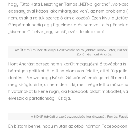
hogy Tüttő Kata Leisztinger Tamás „NER-oligarcha” „volt-cs
édesanyjával közös lakcímkártyája van”, az nem probléma (H
nem, csak a rajtuk szereplő cím a közös). Ezen kívül a „tetűcs
Gáspárnak pedig egy figyelmeztetés sem volt elég. Ennek o
„kisember”, illetve „egy senki”, ezért feláldozható.
Az Öt című műsor stúdiója. Résztvevők balról jobbra: Konok Péter, Puzsér
Zoltán és Hont András.
Hont Andrást persze nem sikerült meggyőzni, ő továbbra is k
bármilyen politikai töltetű hatalom van felette, attól függetl
döntést. Persze hogy Békés Gáspár véleménye mitől nem füg
meg kirúgta érte, az nem derült ki, mert vége lett a műsorna
hivatalnokot ki kéne rúgni, aki Facebook oldalt működtet, va
elveszik a pártatlanság illúziója.
A KDNP üdvözli a szólásszabadság korlátozását. Forrás: Face
Én bíztam benne, hogy miután az ötből hárman Facebookon is