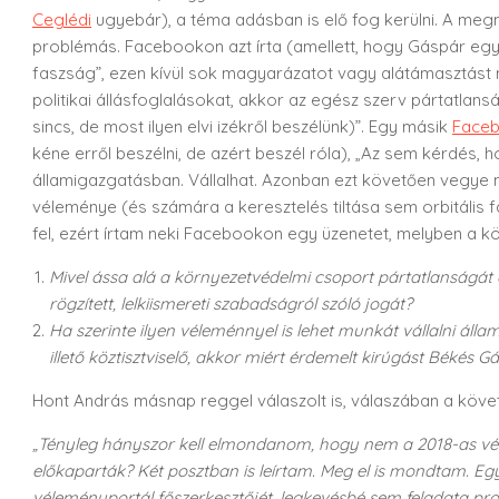
Ceglédi
ugyebár), a téma adásban is elő fog kerülni. A m
problémás. Facebookon azt írta (amellett, hogy Gáspár egy 
faszság”, ezen kívül sok magyarázatot vagy alátámasztást
politikai állásfoglalásokat, akkor az egész szerv pártatlan
sincs, de most ilyen elvi izékről beszélünk)”. Egy másik
Faceb
kéne erről beszélni, de azért beszél róla), „Az sem kérdés, 
államigazgatásban. Vállalhat. Azonban ezt követően vegye má
véleménye (és számára a keresztelés tiltása sem orbitális 
fel, ezért írtam neki Facebookon egy üzenetet, melyben a 
Mivel ássa alá a környezetvédelmi csoport pártatlanságát
rögzített, lelkiismereti szabadságról szóló jogát?
Ha szerinte ilyen véleménnyel is lehet munkát vállalni áll
illető köztisztviselő, akkor miért érdemelt kirúgást Béké
Hont András másnap reggel válaszolt is, válaszában a követk
„Tényleg hányszor kell elmondanom, hogy nem a 2018-as vé
előkaparták? Két posztban is leírtam. Meg el is mondtam. Egy
véleményportál főszerkesztőjét, legkevésbé sem feladata pro