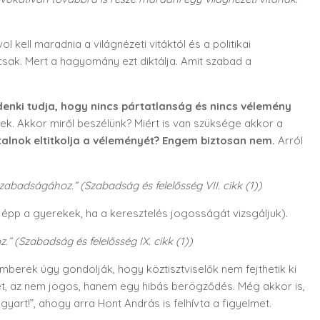
 kell maradnia a világnézeti vitáktól és a politikai
t csak. Mert a hagyomány ezt diktálja. Amit szabad a
enki tudja, hogy nincs pártatlanság és nincs vélemény
rek. Akkor miről beszélünk? Miért is van szüksége akkor a
talnok eltitkolja a véleményét? Engem biztosan nem.
Arról
szabadságához.” (Szabadság és felelősség VII. cikk (1))
y épp a gyerekek, ha a keresztelés jogosságát vizsgáljuk).
 (Szabadság és felelősség IX. cikk (1))
 emberek úgy gondolják, hogy köztisztviselők nem fejthetik ki
ket, az nem jogos, hanem egy hibás berögződés. Még akkor is,
yart!”, ahogy arra Hont András is felhívta a figyelmet.