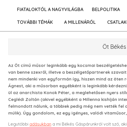
Skip
FIATALOKTÓL A NAGYVILÁGBA
BELPOLITIKA
to
content
TOVÁBBI TÉMÁK
A MILLENÁRÓL
CSATLAK
Öt Békés
Az Öt című műsor leginkább egy kocsmai beszélgetéshez
van benne szexről, illetve a beszélgetőpartnerek szavait 
nem mindenki van egyformán így, hiszen mind az öten r
Ágnest, aki a műsorban egyébként is leginkább kérdezni, i
ül az anarchista Konok Péter, a meglehetősen nyers stíl
Ceglédi Zoltán (akivel egyébként a Millenna kishíján inte
felmondott nálunk, a többiek pedig még nem vették fel a
múlik). Úgy gondolom, ez egy igényes, valódi vitaműso
Legutóbbi
adásukban
a mi Békés Gáspárunkról volt szó, aki