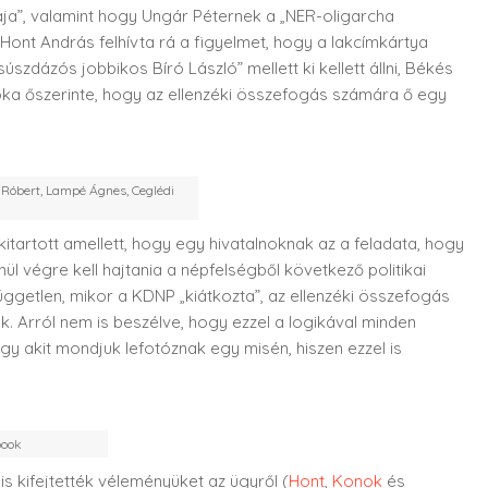
aja”, valamint hogy Ungár Péternek a „NER-oligarcha
ont András felhívta rá a figyelmet, hogy a lakcímkártya
úszdázós jobbikos Bíró László” mellett ki kellett állni, Békés
ka őszerinte, hogy az ellenzéki összefogás számára ő egy
 Róbert, Lampé Ágnes, Ceglédi
itartott amellett, hogy egy hivatalnoknak az a feladata, hogy
enül végre kell hajtania a népfelségből következő politikai
getlen, mikor a KDNP „kiátkozta”, az ellenzéki összefogás
k. Arról nem is beszélve, hogy ezzel a logikával minden
gy akit mondjuk lefotóznak egy misén, hiszen ezzel is
book
 kifejtették véleményüket az ügyről (
Hont
,
Konok
és