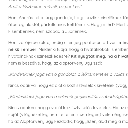
Amit a fészbukon művelt, az pont ez.”
Hont András tehát úgy gondolja, hogy köztisztviselőknek távol
állásfoglalástól, pártatlannak kell tűnniük. Hogy miért? Mer
kisembernek, nem szabad a Jupiternek.
Hont zárójelbe rakta, pedig a lényeg pontosan ott van:
mind
nélküli ember
. Mindenki tudja, hogy a hivatalnokok is embe
hivatalnoknak színészkedésre?
Kit nyugtat meg, ha a hiva
nem is beszélve, hogy az alaptörvény úgy szól:
„Mindenkinek joga van a gondolat, a lelkiismeret és a vallás 
Nincs odaírva, hogy ez alól a köztisztviselők kivételek (vag
„Mindenkinek joga van a véleménynyilvánítás szabadságához.”
Nincs odaírva, hogy ez alól köztisztviselők kivételek. Ha az
saját (világnézetileg nem feltétlenül semleges) véleményü
ha az Alaptörvény úgy kezdődik, hogy „Isten, áldd meg a mag