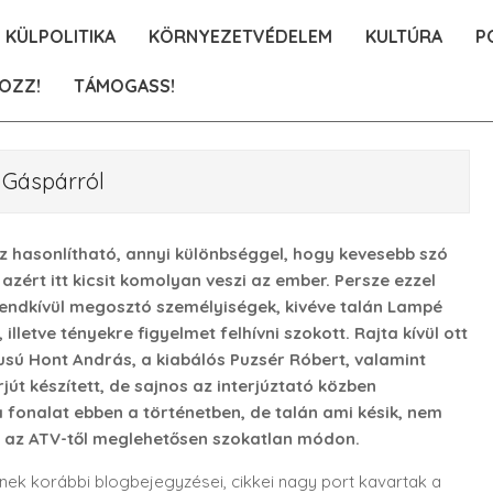
KÜLPOLITIKA
KÖRNYEZETVÉDELEM
KULTÚRA
P
OZZ!
TÁMOGASS!
 Gáspárról
 hasonlítható, annyi különbséggel, hogy kevesebb szó
azért itt kicsit komolyan veszi az ember. Persze ezzel
endkívül megosztó személyiségek, kivéve talán Lampé
lletve tényekre figyelmet felhívni szokott. Rajta kívül ott
usú Hont András, a kiabálós Puzsér Róbert, valamint
rjút készített, de sajnos az interjúztató közben
 fonalat ebben a történetben, de talán ami késik, nem
r, az ATV-től meglehetősen szokatlan módon.
nek korábbi blogbejegyzései, cikkei nagy port kavartak a