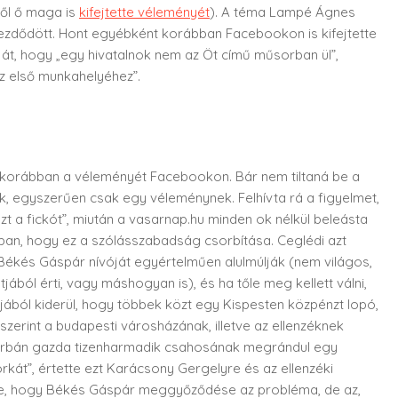
ről ő maga is
kifejtette véleményét
). A téma Lampé Ágnes
ezdődött. Hont egyébként korábban Facebookon is kifejtette
át, hogy „egy hivatalnok nem az Öt című műsorban ül”,
z első munkahelyéhez”.
te korábban a véleményét Facebookon. Bár nem tiltaná be a
ek, egyszerűen csak egy véleménynek. Felhívta rá a figyelmet,
 a fickót”, miután a vasarnap.hu minden ok nélkül beleásta
ban, hogy ez a szólásszabadság csorbítása. Ceglédi azt
 Békés Gáspár nívóját egyértelműen alulmúlják (nem világos,
ból érti, vagy máshogyan is), és ha tőle meg kellett válni,
tjából kiderül, hogy többek közt egy Kispesten közpénzt lopó,
zerint a budapesti városházának, illetve az ellenzéknek
 „Orbán gazda tizenharmadik csahosának megrándul egy
kát”, értette ezt Karácsony Gergelyre és az ellenzéki
ére, hogy Békés Gáspár meggyőződése az probléma, de az,