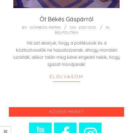
Öt Békés Gáspárról
2021-
BY:
GÖMBÖS PATRIK
ON:
2021.02.10.
IN:
BELPOLITIKA
02-
10
Ha azt akarjuk, hogy a politikusok és a
köztisztviselők ne hazudozzanak, ahogy mondani
szokták, akkor talán meg kéne engedni nekik, hogy
igazat mondjanak!
ELOLVASOM
KÖVESS MINKET!