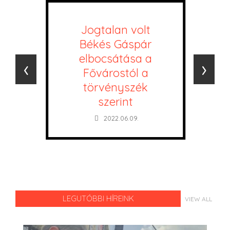
Jogtalan volt
Békés Gáspár
elbocsátása a
‹
›
Fővárostól a
törvényszék
szerint
2022.06.09.
LEGUTÓBBI HÍREINK
VIEW ALL