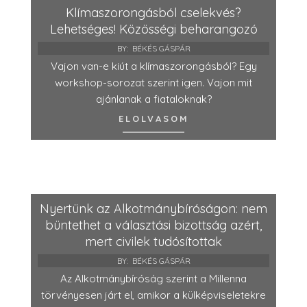
Klímaszorongásból cselekvés?
Lehetséges! Közösségi beharangozó
BY:
BÉKÉS GÁSPÁR
Vajon van-e kiút a klímaszorongásból? Egy
workshop-sorozat szerint igen. Vajon mit
ajánlanak a fiataloknak?
ELOLVASOM
Nyertünk az Alkotmánybíróságon: nem
büntethet a választási bizottság azért,
mert civilek tudósítottak
BY:
BÉKÉS GÁSPÁR
Az Alkotmánybíróság szerint a Millenna
törvényesen járt el, amikor a külképviseletekre