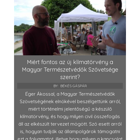
Miért fontos az új klímatörvény a
Magyar Természetvédők Szövetsége
szerint?
BY:
BÉKÉS GÁSPÁR
Éger Ákossal, a Magyar Természetvédők
Szövetségének elnökével beszélgettünk arról,
miért történelmi jelentőségű a készülő
klímatörvény, és hogy milyen civil összefogás
áll az elkészült tervezet mögött. Szó esett arról
is, hogyan tudják az állampolgárok támogatni
ezt a folyamatot, illetve hogy milyen a kapcsolat