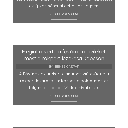
az új kormánnyal ebben az ügyben.
ELOLVASOM
Megint átverte a főváros a civileket,
most a rakpart lezárása kapcsán
BY:
BÉKÉS GÁSPÁR
A Főváros az utolsó pillanatban kiüresítette a
rakpart lezárását, miközben a polgármester
folyamatosan a civilekre hivatkozik.
ELOLVASOM