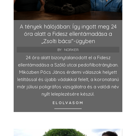
A tények hálójában: Így ingott meg 24
óra alatt a Fidesz ellentámadása a
„Zsolti bácsi”-ügyben
BY:
NORKER
24 óra alatt bizonytalanodott el a Fidesz
ellentámadása a Szőlő utcai pedofilbotrányban.
Miközben Pócs János érdemi válaszok helyett
letiltással és újabb vádakkal felelt, a koronatanú
már júliusi poligráfos vizsgálatra és a valódi név
nyílt leleplezésére készül.
ELOLVASOM