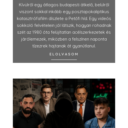
Kívülről egy átlagos budapesti átkelő, belülről
viszont sokkal inkább egy posztapokaliptikus
katasztrófafilm díszlete a Petőfi híd. Egy videós
sokkoló felvételein jól látszik, hogyan rohadnak
szét az 1980 óta felújítatlan acélszerkezetek és
járólemezek, miközben a felszínen naponta
tízezrek hajtanak át gyanútlanul.
ELOLVASOM