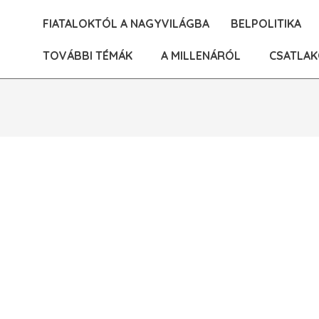
Skip
FIATALOKTÓL A NAGYVILÁGBA
BELPOLITIKA
to
content
TOVÁBBI TÉMÁK
A MILLENÁRÓL
CSATLAK