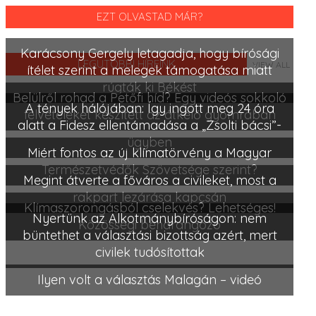
EZT OLVASTAD MÁR?
Karácsony Gergely letagadja, hogy bírósági
LEGUTÓBBI HÍREINK
VIEW ALL
ítélet szerint a melegek támogatása miatt
rúgták ki Békést
Belülről rohad a Petőfi híd? Egy videós sokkoló
A tények hálójában: Így ingott meg 24 óra
felvételeket készített az átkelő gyomrában
alatt a Fidesz ellentámadása a „Zsolti bácsi”-
ügyben
Miért fontos az új klímatörvény a Magyar
Természetvédők Szövetsége szerint?
Megint átverte a főváros a civileket, most a
rakpart lezárása kapcsán
Klímaszorongásból cselekvés? Lehetséges!
Nyertünk az Alkotmánybíróságon: nem
Közösségi beharangozó
büntethet a választási bizottság azért, mert
civilek tudósítottak
Ilyen volt a választás Malagán – videó