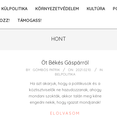
KÜLPOLITIKA
KÖRNYEZETVÉDELEM
KULTÚRA
P
OZZ!
TÁMOGASS!
HONT
Öt Békés Gáspárról
2021-
BY:
GÖMBÖS PATRIK
ON:
2021.02.10.
IN:
BELPOLITIKA
02-
10
Ha azt akarjuk, hogy a politikusok és a
köztisztviselők ne hazudozzanak, ahogy
mondani szokták, akkor talán meg kéne
engedni nekik, hogy igazat mondjanak!
ELOLVASOM