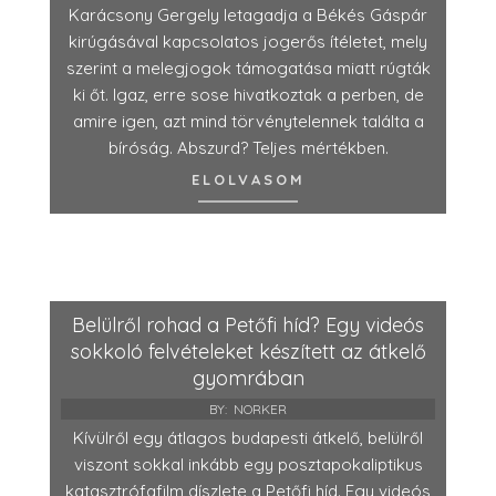
Karácsony Gergely letagadja a Békés Gáspár
kirúgásával kapcsolatos jogerős ítéletet, mely
szerint a melegjogok támogatása miatt rúgták
ki őt. Igaz, erre sose hivatkoztak a perben, de
amire igen, azt mind törvénytelennek találta a
bíróság. Abszurd? Teljes mértékben.
ELOLVASOM
Belülről rohad a Petőfi híd? Egy videós
sokkoló felvételeket készített az átkelő
gyomrában
BY:
NORKER
Kívülről egy átlagos budapesti átkelő, belülről
viszont sokkal inkább egy posztapokaliptikus
katasztrófafilm díszlete a Petőfi híd. Egy videós