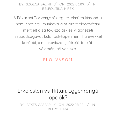
2022-
BY:
SZOLGA BÁLINT
ON:
2022.06.09.
IN:
BELPOLITIKA
,
HÍREK
06-
09
A Fővárosi Törvényszék egyértelműen kimondta:
nem lehet egy munkavállalót azért elbocsátani,
mert élt a sajtó-, szólás- és világnézeti
szabadságával, különösképpen nem, ha évekkel
korábbi, a munkaviszony létrejötte előtti
véleményről van szó.
ELOLVASOM
Erkölcstan vs. Hittan: Egyenrangú
opciók?
2022-
BY:
BÉKÉS GÁSPÁR
ON:
2022.08.02.
IN:
BELPOLITIKA
08-