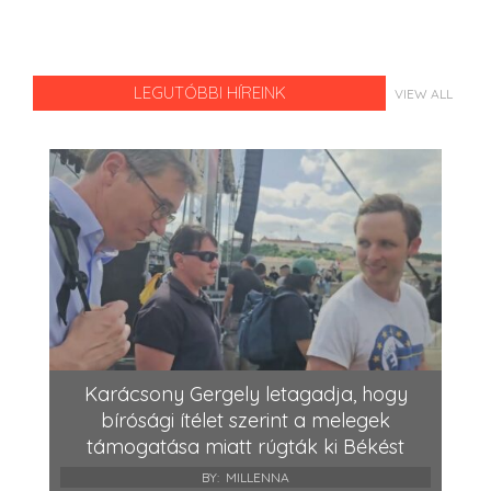
LEGUTÓBBI HÍREINK
VIEW ALL
Karácsony Gergely letagadja, hogy
bírósági ítélet szerint a melegek
támogatása miatt rúgták ki Békést
BY:
MILLENNA