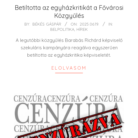
Betiltotta az egyházkritikát a Fővárosi
Közgyűlés
2025-
BY:
BÉKÉS GÁSPÁR
ON:
2025.06.19.
IN:
BELPOLITIKA
,
HÍREK
06-
19
A legutóbbi közgyűlés Barabás Richárd képviselő
szekuláris kampányára reagálva egyszerűen
betiltotta az egyházkritika képviseletét.
ELOLVASOM