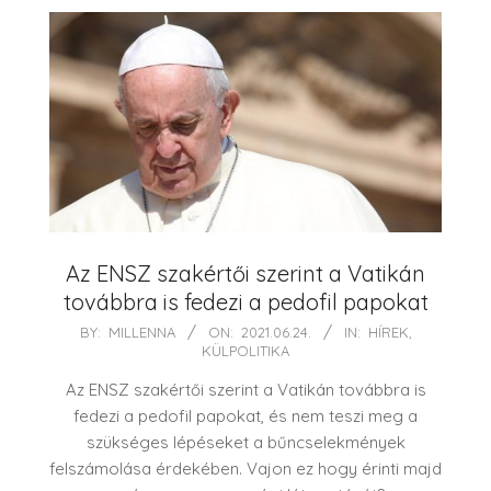
Az ENSZ szakértői szerint a Vatikán
továbbra is fedezi a pedofil papokat
2021-
BY:
MILLENNA
ON:
2021.06.24.
IN:
HÍREK
,
KÜLPOLITIKA
06-
24
Az ENSZ szakértői szerint a Vatikán továbbra is
fedezi a pedofil papokat, és nem teszi meg a
szükséges lépéseket a bűncselekmények
felszámolása érdekében. Vajon ez hogy érinti majd