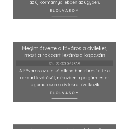
az új kormánnyal ebben az ügyben.
ELOLVASOM
Megint átverte a főváros a civileket,
most a rakpart lezárása kapcsán
BY:
BÉKÉS GÁSPÁR
A Főváros az utolsó pillanatban kiüresítette a
rakpart lezárását, miközben a polgármester
folyamatosan a civilekre hivatkozik.
ELOLVASOM