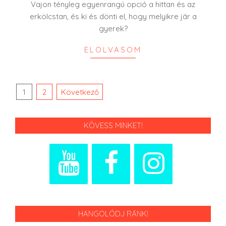
02
Vajon tényleg egyenrangú opció a hittan és az
erkölcstan, és ki és dönti el, hogy melyikre jár a
gyerek?
ELOLVASOM
Bejegyzések
1
2
Következő
lapozása
KÖVESS MINKET!
HANGOLÓDJ RÁNK!