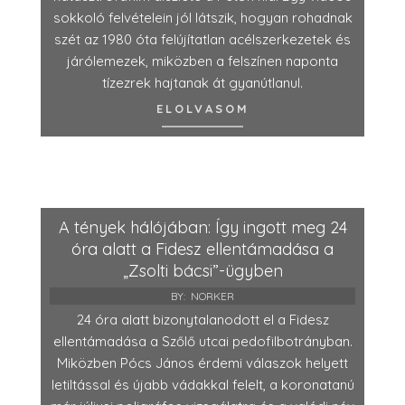
sokkoló felvételein jól látszik, hogyan rohadnak
szét az 1980 óta felújítatlan acélszerkezetek és
járólemezek, miközben a felszínen naponta
tízezrek hajtanak át gyanútlanul.
ELOLVASOM
A tények hálójában: Így ingott meg 24
óra alatt a Fidesz ellentámadása a
„Zsolti bácsi”-ügyben
BY:
NORKER
24 óra alatt bizonytalanodott el a Fidesz
ellentámadása a Szőlő utcai pedofilbotrányban.
Miközben Pócs János érdemi válaszok helyett
letiltással és újabb vádakkal felelt, a koronatanú