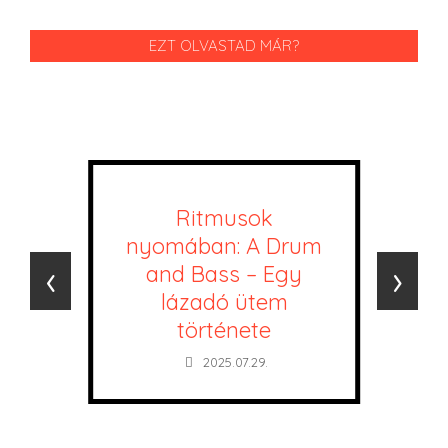
EZT OLVASTAD MÁR?
Ritmusok
nyomában: A Drum
‹
›
and Bass – Egy
lázadó ütem
története
2025.07.29.