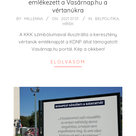
emlékezett a Vasárnap.hu a
vértanúkra
2021-
BY:
MILLENNA
ON:
2021.07.01.
IN:
BELPOLITIKA
,
HÍREK
07-
01
A KKK szimbólumaival illusztrálta a keresztény
vértanúk emléknapját a KDNP által támogatott
Vasárnap.hu portál. Kép a cikkben!
ELOLVASOM