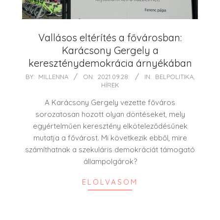
Vallásos eltérítés a fővárosban:
Karácsony Gergely a
kereszténydemokrácia árnyékában
2021-
BY:
MILLENNA
ON:
2021.09.28.
IN:
BELPOLITIKA
,
HÍREK
09-
28
A Karácsony Gergely vezette főváros
sorozatosan hozott olyan döntéseket, mely
egyértelműen keresztény elköteleződésűnek
mutatja a fővárost. Mi következik ebből, mire
számíthatnak a szekuláris demokráciát támogató
állampolgárok?
ELOLVASOM