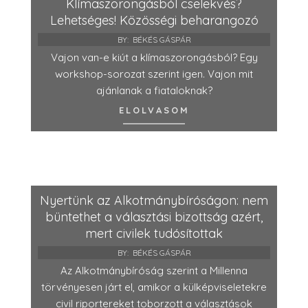
Klímaszorongásból cselekvés?
Lehetséges! Közösségi beharangozó
BY:
BÉKÉS GÁSPÁR
Vajon van-e kiút a klímaszorongásból? Egy
workshop-sorozat szerint igen. Vajon mit
ajánlanak a fiataloknak?
ELOLVASOM
Nyertünk az Alkotmánybíróságon: nem
büntethet a választási bizottság azért,
mert civilek tudósítottak
BY:
BÉKÉS GÁSPÁR
Az Alkotmánybíróság szerint a Millenna
törvényesen járt el, amikor a külképviseletekre
civil riportereket toborzott a választások