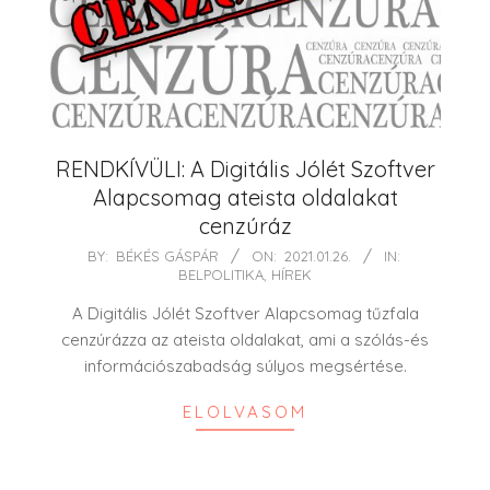
RENDKÍVÜLI: A Digitális Jólét Szoftver
Alapcsomag ateista oldalakat
cenzúráz
2021-
BY:
BÉKÉS GÁSPÁR
ON:
2021.01.26.
IN:
BELPOLITIKA
,
HÍREK
01-
26
A Digitális Jólét Szoftver Alapcsomag tűzfala
cenzúrázza az ateista oldalakat, ami a szólás-és
információszabadság súlyos megsértése.
ELOLVASOM