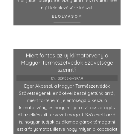
már júliusi poligráfos vizsgálatra és a valódi név
nyílt leleplezésére készül.
ELOLVASOM
Miért fontos az új klímatörvény a
Magyar Természetvédők Szövetsége
szerint?
BY:
BÉKÉS GÁSPÁR
Éger Ákossal, a Magyar Természetvédők
Szövetségének elnökével beszélgettünk arról,
miért történelmi jelentőségű a készülő
klímatörvény, és hogy milyen civil összefogás
áll az elkészült tervezet mögött. Szó esett arról
is, hogyan tudják az állampolgárok támogatni
ezt a folyamatot, illetve hogy milyen a kapcsolat