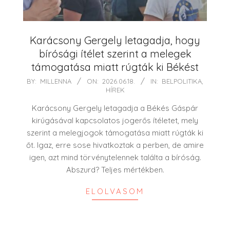
Karácsony Gergely letagadja, hogy
bírósági ítélet szerint a melegek
támogatása miatt rúgták ki Békést
2026-
BY:
MILLENNA
ON:
2026.06.18.
IN:
BELPOLITIKA
,
HÍREK
06-
18
Karácsony Gergely letagadja a Békés Gáspár
kirúgásával kapcsolatos jogerős ítéletet, mely
szerint a melegjogok támogatása miatt rúgták ki
őt. Igaz, erre sose hivatkoztak a perben, de amire
igen, azt mind törvénytelennek találta a bíróság.
Abszurd? Teljes mértékben.
ELOLVASOM