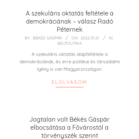
A szekuláris oktatás feltétele a
demokráciának – válasz Radó
Péternek
2022-
BY:
BÉKÉS GÁSPÁR
ON:
2022.01.21.
IN:
BELPOLITIKA
01-
21
A szekuláris oktatás alapfeltétele a
demokráciának, és erre politikai és társadalmi
igény is van Magyarországon.
ELOLVASOM
Jogtalan volt Békés Gáspár
elbocsátása a Fővárostól a
törvényszék szerint