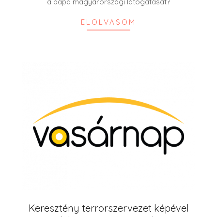
a pápa magyarországi látogatását?
ELOLVASOM
Keresztény terrorszervezet képével