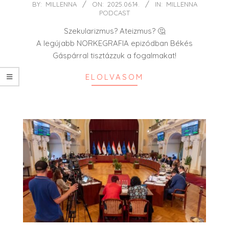
2025-
BY:
MILLENNA
ON:
2025.06.14.
IN:
MILLENNA
PODCAST
06-
14
Szekularizmus? Ateizmus? 🤔
A legújabb NORKEGRAFIA epizódban Békés
Gáspárral tisztázzuk a fogalmakat!
ELOLVASOM