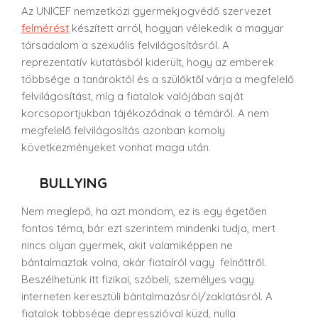
Az UNICEF nemzetközi gyermekjogvédő szervezet
felmérést
készített arról, hogyan vélekedik a magyar
társadalom a szexuális felvilágosításról.
A
reprezentatív kutatásból kiderült, hogy az emberek
többsége a tanároktól és a szülőktől várja a megfelelő
felvilágosítást, míg a fiatalok valójában saját
korcsoportjukban tájékozódnak a témáról. A nem
megfelelő felvilágosítás azonban komoly
következményeket vonhat maga után.
BULLYING
Nem meglepő, ha azt mondom, ez is egy égetően
fontos téma, bár ezt szerintem mindenki tudja, mert
nincs olyan gyermek, akit valamiképpen ne
bántalmaztak volna, akár fiatalról vagy felnőttről.
Beszélhetünk itt fizikai, szóbeli, személyes vagy
interneten keresztüli bántalmazásról/zaklatásról. A
fiatalok többsége depresszióval küzd, nulla