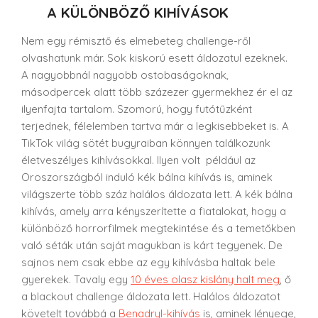
A KÜLÖNBÖZŐ KIHÍVÁSOK
Nem egy rémisztő és elmebeteg challenge-ről
olvashatunk már. Sok kiskorú esett áldozatul ezeknek.
A nagyobbnál nagyobb ostobaságoknak,
másodpercek alatt több százezer gyermekhez ér el az
ilyenfajta tartalom. Szomorú, hogy futótűzként
terjednek, félelemben tartva már a legkisebbeket is. A
TikTok világ sötét bugyraiban könnyen találkozunk
életveszélyes kihívásokkal. Ilyen volt például az
Oroszországból induló kék bálna kihívás is, aminek
világszerte több száz halálos áldozata lett. A kék bálna
kihívás, amely arra kényszerítette a fiatalokat, hogy a
különböző horrorfilmek megtekintése és a temetőkben
való séták után saját magukban is kárt tegyenek. De
sajnos nem csak ebbe az egy kihívásba haltak bele
gyerekek. Tavaly egy
10 éves olasz kislány halt meg
, ő
a blackout challenge áldozata lett.
Halálos áldozatot
követelt továbbá a
Benadryl-kihívás
is, aminek lényege,