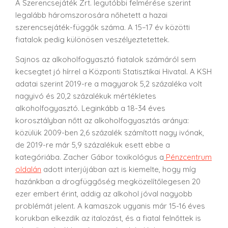
A Szerencsejáték Zrt. legutóbbi felmérése szerint
legalább háromszorosára nőhetett a hazai
szerencsejáték-függők száma. A 15–17 év közötti
fiatalok pedig különösen veszélyeztetettek.
Sajnos az alkoholfogyasztó fiatalok számáról sem
kecsegtet jó hírrel a Központi Statisztikai Hivatal. A KSH
adatai szerint 2019-re a magyarok 5,2 százaléka volt
nagyivó és 20,2 százalékuk mértékletes
alkoholfogyasztó. Leginkább a 18-34 éves
korosztályban nőtt az alkoholfogyasztás aránya:
közülük 2009-ben 2,6 százalék számított nagy ivónak,
de 2019-re már 5,9 százalékuk esett ebbe a
kategóriába. Zacher Gábor toxikológus a
Pénzcentrum
oldalán
adott interjújában azt is kiemelte, hogy míg
hazánkban a drogfüggőség megközelítőlegesen 20
ezer embert érint, addig az alkohol jóval nagyobb
problémát jelent. A kamaszok ugyanis már 15-16 éves
korukban elkezdik az italozást, és a fiatal felnőttek is