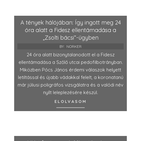
A tények hálójában: Így ingott meg 24
óra alatt a Fidesz ellentámadása a
„Zsolti bácsi”-ügyben
BY:
NORKER
24 óra alatt bizonytalanodott el a Fidesz
ellentámadása a Szőlő utcai pedofilbotrányban.
Miközben Pócs János érdemi válaszok helyett
letiltással és újabb vádakkal felelt, a koronatanú
már júliusi poligráfos vizsgálatra és a valódi név
nyílt leleplezésére készül.
ELOLVASOM