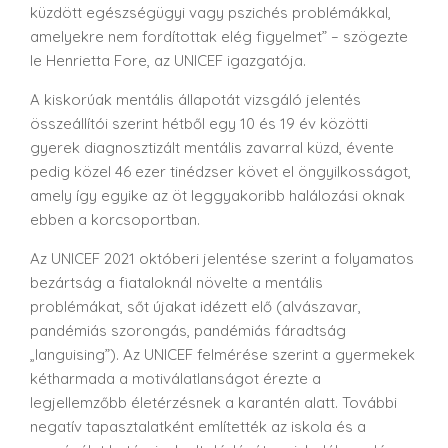
küzdött egészségügyi vagy pszichés problémákkal,
amelyekre nem fordítottak elég figyelmet” – szögezte
le Henrietta Fore, az UNICEF igazgatója.
A kiskorúak mentális állapotát vizsgáló jelentés
összeállítói szerint hétből egy 10 és 19 év közötti
gyerek diagnosztizált mentális zavarral küzd, évente
pedig közel 46 ezer tinédzser követ el öngyilkosságot,
amely így egyike az öt leggyakoribb halálozási oknak
ebben a korcsoportban.
Az UNICEF 2021 októberi jelentése szerint a folyamatos
bezártság a fiataloknál növelte a mentális
problémákat, sőt újakat idézett elő (alvászavar,
pandémiás szorongás, pandémiás fáradtság
„languising”). Az UNICEF felmérése szerint a gyermekek
kétharmada a motiválatlanságot érezte a
legjellemzőbb életérzésnek a karantén alatt. További
negatív tapasztalatként említették az iskola és a