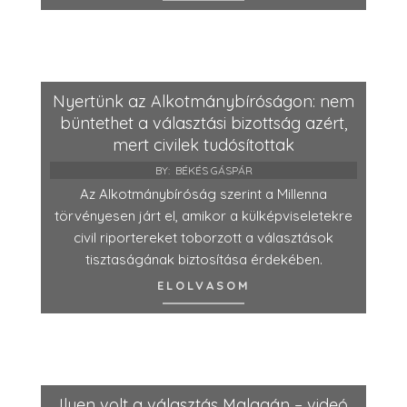
Nyertünk az Alkotmánybíróságon: nem
büntethet a választási bizottság azért,
mert civilek tudósítottak
BY:
BÉKÉS GÁSPÁR
Az Alkotmánybíróság szerint a Millenna
törvényesen járt el, amikor a külképviseletekre
civil riportereket toborzott a választások
tisztaságának biztosítása érdekében.
ELOLVASOM
Ilyen volt a választás Malagán – videó