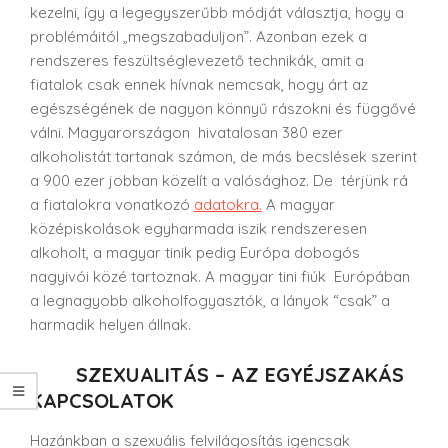
kezelni, így a legegyszerűbb módját választja, hogy a
problémáitól „megszabaduljon”. Azonban ezek a
rendszeres feszültséglevezető technikák, amit a
fiatalok csak ennek hívnak nemcsak, hogy árt az
egészségének de nagyon könnyű rászokni és függővé
válni. Magyarországon hivatalosan 380 ezer
alkoholistát tartanak számon, de más becslések szerint
a 900 ezer jobban közelít a valósághoz. De térjünk rá
a fiatalokra vonatkozó
adatokra.
A magyar
középiskolások egyharmada iszik rendszeresen
alkoholt, a magyar tinik pedig Európa dobogós
nagyivói közé tartoznak. A magyar tini fiúk Európában
a legnagyobb alkoholfogyasztók, a lányok “csak” a
harmadik helyen állnak.
SZEXUALITÁS – AZ EGYÉJSZAKÁS
KAPCSOLATOK
Hazánkban a szexuális felvilágosítás igencsak