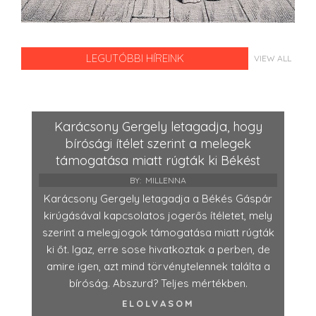
LEGUTÓBBI HÍREINK
VIEW ALL
Karácsony Gergely letagadja, hogy
bírósági ítélet szerint a melegek
támogatása miatt rúgták ki Békést
BY:
MILLENNA
Karácsony Gergely letagadja a Békés Gáspár
kirúgásával kapcsolatos jogerős ítéletet, mely
szerint a melegjogok támogatása miatt rúgták
ki őt. Igaz, erre sose hivatkoztak a perben, de
amire igen, azt mind törvénytelennek találta a
bíróság. Abszurd? Teljes mértékben.
ELOLVASOM