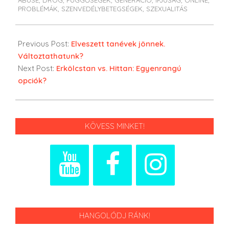
ABUSE
,
DROG
,
FÜGGŐSÉGEK
,
GENERÁCIÓ
,
IFJÚSÁG
,
ONLINE
,
PROBLÉMÁK
,
SZENVEDÉLYBETEGSÉGEK
,
SZEXUALITÁS
Previous Post:
Elveszett tanévek jönnek.
Változtathatunk?
Next Post:
Erkölcstan vs. Hittan: Egyenrangú
opciók?
KÖVESS MINKET!
HANGOLÓDJ RÁNK!