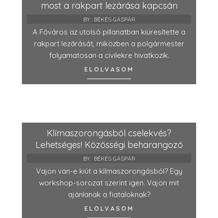
most a rakpart lezárása kapcsán
BY:
BÉKÉS GÁSPÁR
A Főváros az utolsó pillanatban kiüresítette a
rakpart lezárását, miközben a polgármester
folyamatosan a civilekre hivatkozik.
ELOLVASOM
Klímaszorongásból cselekvés?
Lehetséges! Közösségi beharangozó
BY:
BÉKÉS GÁSPÁR
Vajon van-e kiút a klímaszorongásból? Egy
workshop-sorozat szerint igen. Vajon mit
ajánlanak a fiataloknak?
ELOLVASOM