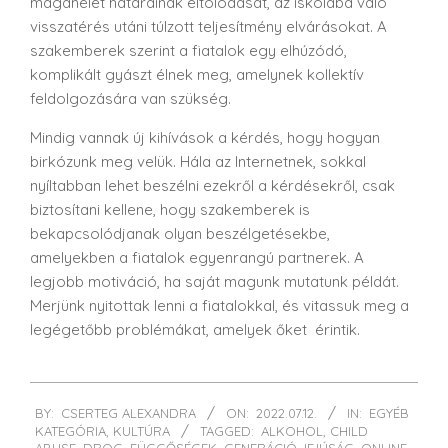
magánélet határainak eltolódását, az iskolába való
visszatérés utáni túlzott teljesítmény elvárásokat. A
szakemberek szerint a fiatalok egy elhúzódó,
komplikált gyászt élnek meg, amelynek kollektív
feldolgozására van szükség.
Mindig vannak új kihívások a kérdés, hogy hogyan
birkózunk meg velük.
Hála az Internetnek, sokkal
nyíltabban lehet beszélni ezekről a kérdésekről, csak
biztosítani kellene, hogy szakemberek is
bekapcsolódjanak olyan beszélgetésekbe,
amelyekben a fiatalok egyenrangú partnerek.
A
legjobb motiváció, ha saját magunk mutatunk példát.
Merjünk nyitottak lenni a fiatalokkal, és vitassuk meg a
legégetőbb problémákat, amelyek őket érintik.
2022-
BY:
CSERTEG ALEXANDRA
ON:
2022.07.12.
IN:
EGYÉB
07-
KATEGÓRIA
,
KULTÚRA
TAGGED:
ALKOHOL
,
CHILD
12