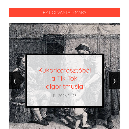
EZT OLVASTAD MÁR?
Kukoricafosztóból
‹
›
a Tik Tok
algoritmusig
2026.04.23.