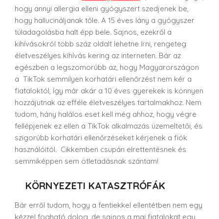
hogy annyi allergia elleni gyógyszert szedjenek be,
hogy hallucináljanak tőle. A 15 éves lány a gyógyszer
túladagolásba halt épp bele. Sajnos, ezekről a
kihívásokról több száz oldalt lehetne írni, rengeteg
életveszélyes kihívás kering az interneten. Bár az
egészben a legszomorúbb az, hogy Magyarországon
a TikTok semmilyen korhatári ellenőrzést nem kér a
fiataloktól, így már akár a 10 éves gyerekek is könnyen
hozzájutnak az efféle életveszélyes tartalmakhoz. Nem
tudom, hány halálos eset kell még ahhoz, hogy végre
fellépjenek ez ellen a TikTok alkalmazás üzemeltetői, és
szigorúbb korhatári ellenőrzéseket kérjenek a fiók
használóitól. Cikkemben csupán elrettentésnek és
semmiképpen sem ötletadásnak szántam!
KÖRNYEZETI KATASZTRÓFÁK
Bár erről tudom, hogy a fentiekkel ellentétben nem egy
kézzel fogható dolog, de sajnos a mai fiatalokat egy