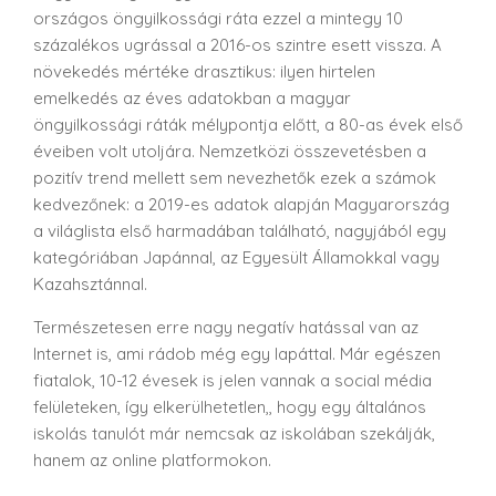
országos öngyilkossági ráta ezzel a mintegy 10
százalékos ugrással a 2016-os szintre esett vissza. A
növekedés mértéke drasztikus: ilyen hirtelen
emelkedés az éves adatokban a magyar
öngyilkossági ráták mélypontja előtt, a 80-as évek első
éveiben volt utoljára.
Nemzetközi összevetésben a
pozitív trend mellett sem nevezhetők ezek a számok
kedvezőnek: a 2019-es adatok alapján Magyarország
a világlista első harmadában található, nagyjából egy
kategóriában Japánnal, az Egyesült Államokkal vagy
Kazahsztánnal.
Természetesen erre nagy negatív hatással van az
Internet is, ami rádob még egy lapáttal. Már egészen
fiatalok, 10-12 évesek is jelen vannak a social média
felületeken, így elkerülhetetlen,, hogy egy általános
iskolás tanulót már nemcsak az iskolában szekálják,
hanem az online platformokon.