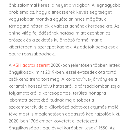
önbizalommal keresi a helyét a világban. A legnagyobb
probléma az, hogy a tinédzserek kevés segítséget
vagy jobban mondva egyátalán nincs mögöttük
támogató háttér, akik választ adnának kérdéseikre. Az
online világ fejlődésének hatásai miatt azonban az
erőszak és a zaklatás különböző formái már a
kibertérben is szerepet kapnak. Az adatok pedig csak
egyre rosszabbodnak…
A
KSH adatai szerint
2020-ban jelentősen többen lettek
öngyilkosok, mint 2019-ben, ezzel évtizedek óta tartó
csökkenő trend tört meg. A koronavírus-járvány és a
karantén hosszú távú hatásáról, a társadalomban zajló
folyamatokról a korcsoportos, területi, hónapra
lebontott adatokból tudnak majd többet a
szakemberek, de a különböző adatokat egymás mellé
téve most is meglehetősen aggasztó kép rajzolódik ki.
2020-ban 1706 ember követett el befejezett
öngyilkosságot, egy évvel korábban „csak“ 1550. Az