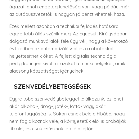
ágazat, ahol rengeteg lehetőség van, vagy például már
az autóbuszvezetők is nagyon jó pénzt vihetnek haza.
Ezek mellett azonban a technikai fejlődés hatására
egyre több állás szűnik meg.
Az Egyesült Királyságban
dolgozó munkavállalók fele úgy véli, hogy a következő
évtizedben az automatizálással és a robotokkal
helyettesíthetik őket.
A fejlett digitális technológia
pedig könnyen kiváltja azokat a munkahelyeket, amik
alacsony képzettséget igényelnek.
SZENVEDÉLYBETEGSÉGEK
Egyre több szenvedélybeteggel találkozunk, ez lehet
akár alkohol-, drog-, játék-, lottó- vagy akár
telefonfüggőség is. Sokan esnek bele a hibába, hogy
nem foglalkoznak vele, a környezetük elől is próbálják
titkolni, és csak csúsznak lefelé a lejtőn.