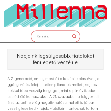
Skip
to
content
Primary
Navigation
Menu
Napjaink legsúlyosabb, fiatalokat
fenyegető veszélyei
A Z generáció, amely most éli a középiskolás éveit, a
gyönyörű és felejthetetlen pillanatok mellett, sajnos
sokkal több veszély fenyegeti, mint a pár évtizeddel
ezelőtt élő kamaszokat. A 21. században a felgyorsult
élet, az online világ negatív hatása mellett is jó pár
veszély leselkedik rájuk. Fiatalként fontosnak tartom,