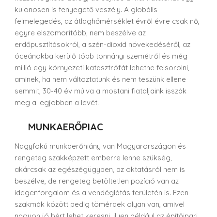
különösen is fenyegető veszély. A globális
felmelegedés, az átlaghőmérséklet évről évre csak nő,
egyre elszomorítóbb, nem beszélve az
erdőpusztításokról, a szén-dioxid növekedéséről, az
óceánokba kerülő több tonnányi szemétről és még
millió egy környezeti katasztrófát lehetne felsorolni,
aminek, ha nem változtatunk és nem teszünk ellene
semmit, 30-40 év múlva a mostani fiataljaink isszák
meg a legjobban a levét.
MUNKAERŐPIAC
Nagyfokú munkaerőhiány van Magyarországon és
rengeteg szakképzett emberre lenne szükség,
akárcsak az egészégügyben, az oktatásról nem is
beszélve, de rengeteg betöltetlen pozíció van az
idegenforgalom és a vendéglátás területén is. Ezen
szakmák között pedig tömérdek olyan van, amivel
nagyon jó bért lehet keresni, ilyen például az építőipari