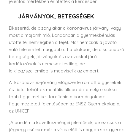
jelentős mértékben érintettek a kérdésben.
JÁRVÁNYOK, BETEGSÉGEK
Elkeserítő, de bizony akár a koronavírus járvány, vagy
most a majomhimlő, Londonban a gyermekbénulás
ütötte fel nemrégiben a fejét. Már nemcsak a jövőtől
való félelem lett nagyobb a fiatalokban, de a különböző
betegségek, járványok és az azokkal járó
korlátozások is nemcsak testileg, de
lelkileg/szellemileg is megviselik az embert.
A koronavírus-járvány világszerte rontott a gyerekek
és fiatal felnőttek mentális állapotán, amelyre sokkal
több figyelmet kell fordítania a kormányoknak –
figyelmeztetett jelentésében az ENSZ Gyermekalapja,
az UNICEF.
„A pandémia következményei jelentősek, de ez csak a
jéghegy csúcsa: már a vírus előtt is nagyon sok gyerek