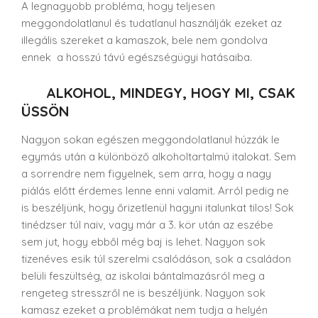
A legnagyobb probléma, hogy teljesen
meggondolatlanul és tudatlanul használják ezeket az
illegális szereket a kamaszok, bele nem gondolva
ennek a hosszú távú egészségügyi hatásaiba.
ALKOHOL, MINDEGY, HOGY MI, CSAK
ÜSSÖN
Nagyon sokan egészen meggondolatlanul húzzák le
egymás után a különböző alkoholtartalmú italokat. Sem
a sorrendre nem figyelnek, sem arra, hogy a nagy
piálás előtt érdemes lenne enni valamit. Arról pedig ne
is beszéljünk, hogy őrizetlenül hagyni italunkat tilos! Sok
tinédzser túl naiv, vagy már a 3. kör után az eszébe
sem jut, hogy ebből még baj is lehet. Nagyon sok
tizenéves esik túl szerelmi csalódáson, sok a családon
belüli feszültség, az iskolai bántalmazásról meg a
rengeteg stresszről ne is beszéljünk. Nagyon sok
kamasz ezeket a problémákat nem tudja a helyén