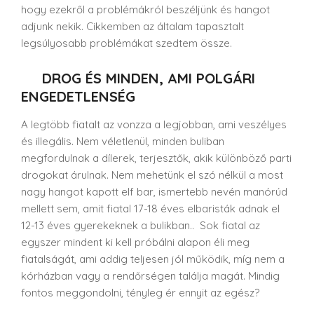
hogy ezekről a problémákról beszéljünk és hangot
adjunk nekik. Cikkemben az általam tapasztalt
legsúlyosabb problémákat szedtem össze.
DROG ÉS MINDEN, AMI POLGÁRI
ENGEDETLENSÉG
A legtöbb fiatalt az vonzza a legjobban, ami veszélyes
és illegális. Nem véletlenül, minden buliban
megfordulnak a dílerek, terjesztők, akik különböző parti
drogokat árulnak. Nem mehetünk el szó nélkül a most
nagy hangot kapott elf bar, ismertebb nevén manórúd
mellett sem, amit fiatal 17-18 éves elbaristák adnak el
12-13 éves gyerekeknek a bulikban.. Sok fiatal az
egyszer mindent ki kell próbálni alapon éli meg
fiatalságát, ami addig teljesen jól működik, míg nem a
kórházban vagy a rendőrségen találja magát. Mindig
fontos meggondolni, tényleg ér ennyit az egész?