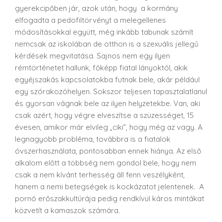
gyerekcipőben jár, azok után, hogy a kormány
elfogadta a pedofiltörvényt a melegellenes
módosításokkal együtt, még inkább tabunak számít
nemcsak az iskolában de otthon is a szexuális jellegű
kérdések megvitatása. Sajnos nem egy ilyen
rémtörténetet hallunk, főképp fiatal lányoktól, akik
egyéjszakás kapcsolatokba futnak bele, akár például
egy szórakozóhelyen. Sokszor teljesen tapasztalatlanul
és gyorsan vágnak bele az ilyen helyzetekbe. Van, aki
csak azért, hogy végre elveszítse a szüzességet, 15
évesen, amikor már elvileg „ciki”, hogy még az vagy. A
legnagyobb probléma,
továbbra is a fiatalok
óvszerhasználata, pontosabban ennek hiánya. Az első
alkalom előtt a többség nem gondol bele, hogy nem
csak a nem kívánt terhesség áll fenn veszélyként,
hanem a nemi betegségek is kockázatot jelentenek.
A
pornó erőszakkultúrája pedig rendkívül káros mintákat
közvetít a kamaszok számára.