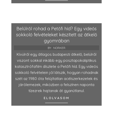
Belülről rohad a Petőfi híd? Egy videós
sokkoló felvételeket készített az átkelő
gyomrában
BY:
NORKER
Kívülről egy átlagos budapesti átkelő, belülről
viszont sokkal inkább egy posztapokaliptikus
katasztrófafilm díszlete a Petőfi híd. Egy videós
sokkoló felvételein jól látszik, hogyan rohadnak
szét az 1980 óta felújítatlan acélszerkezetek és
járólemezek, miközben a felszínen naponta
tízezrek hajtanak át gyanútlanul.
ELOLVASOM