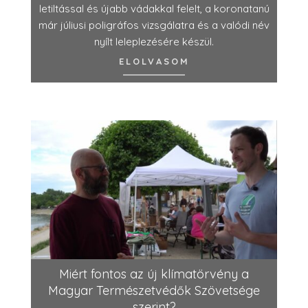
letiltással és újabb vádakkal felelt, a koronatanú
már júliusi poligráfos vizsgálatra és a valódi név
nyílt leleplezésére készül.
ELOLVASOM
Miért fontos az új klímatörvény a
Magyar Természetvédők Szövetsége
szerint?