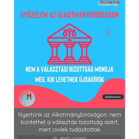
Nyertünk az Alkotmánybíróságon: nem
büntethet a választási bizottság azért,
mert civilek tudósítottak
BY:
BÉKÉS GÁSPÁR