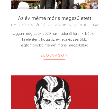
Az év méme máris megszületett
2020-
BY:
BÉKÉS GÁSPÁR
ON:
2020.04.23.
IN:
KULTÚRA
04-
Ugyan még csak 2020 harmadánál járunk, bátran
23
kijelentem, hogy az év legnépszerűbb,
legfontosabb mémét máris megtaláltuk.
ELOLVASOM