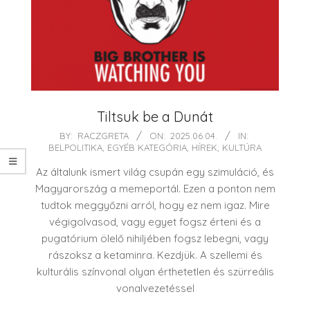
Tiltsuk be a Dunát
2025-
BY:
RACZGRETA
ON:
2025.06.04.
IN:
BELPOLITIKA
,
EGYÉB KATEGÓRIA
,
HÍREK
,
KULTÚRA
06-
04
Az általunk ismert világ csupán egy szimuláció, és
Magyarország a memeportál. Ezen a ponton nem
tudtok meggyőzni arról, hogy ez nem igaz. Mire
végigolvasod, vagy egyet fogsz érteni és a
pugatórium ölelő nihiljében fogsz lebegni, vagy
rászoksz a ketaminra. Kezdjük. A szellemi és
kulturális színvonal olyan érthetetlen és szürreális
vonalvezetéssel