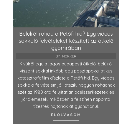
Belülről rohad a Petőfi híd? Egy videós
sokkoló felvételeket készített az átkelő
gyomrában
BY:
NORKER
Kívülről egy átlagos budapesti átkelő, belülről
viszont sokkal inkább egy posztapokaliptikus
katasztrófafilm díszlete a Petőfi híd. Egy videós
sokkoló felvételein jól látszik, hogyan rohadnak
szét az 1980 óta felújítatlan acélszerkezetek és
járólemezek, miközben a felszínen naponta
tízezrek hajtanak át gyanútlanul.
ELOLVASOM