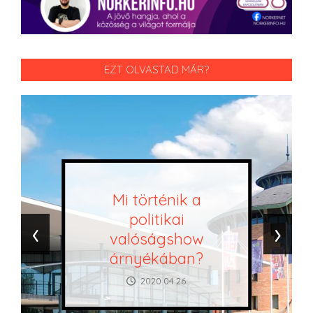
EZT OLVASTAD MÁR?
Mi történik a
politikai
‹
›
valóságshow
árnyékában?
2020.04.26.