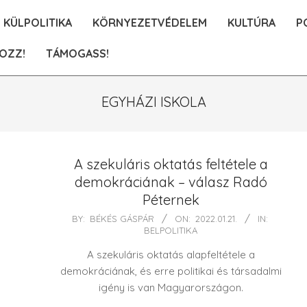
KÜLPOLITIKA
KÖRNYEZETVÉDELEM
KULTÚRA
P
OZZ!
TÁMOGASS!
EGYHÁZI ISKOLA
A szekuláris oktatás feltétele a
demokráciának – válasz Radó
Péternek
2022-
BY:
BÉKÉS GÁSPÁR
ON:
2022.01.21.
IN:
BELPOLITIKA
01-
21
A szekuláris oktatás alapfeltétele a
demokráciának, és erre politikai és társadalmi
igény is van Magyarországon.