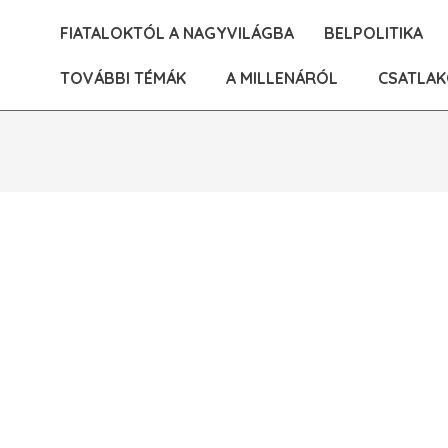
Skip
FIATALOKTÓL A NAGYVILÁGBA
BELPOLITIKA
to
content
TOVÁBBI TÉMÁK
A MILLENÁRÓL
CSATLAK