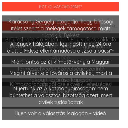
EZT OLVASTAD MÁR?
Karácsony Gergely letagadja, hogy bírósági
LEGUTÓBBI HÍREINK
VIEW ALL
ítélet szerint a melegek támogatása miatt
rúgták ki Békést
Belülről rohad a Petőfi híd? Egy videós sokkoló
A tények hálójában: Így ingott meg 24 óra
felvételeket készített az átkelő gyomrában
alatt a Fidesz ellentámadása a „Zsolti bácsi”-
ügyben
Miért fontos az új klímatörvény a Magyar
Természetvédők Szövetsége szerint?
Megint átverte a főváros a civileket, most a
rakpart lezárása kapcsán
Klímaszorongásból cselekvés? Lehetséges!
Nyertünk az Alkotmánybíróságon: nem
Közösségi beharangozó
büntethet a választási bizottság azért, mert
civilek tudósítottak
Ilyen volt a választás Malagán – videó