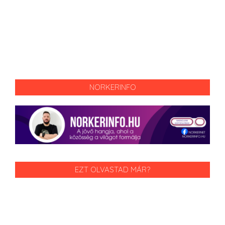
NORKERINFO
EZT OLVASTAD MÁR?