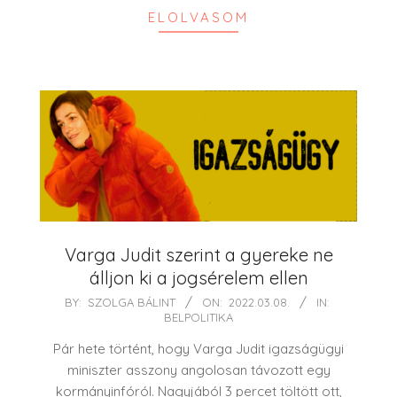
ELOLVASOM
Varga Judit szerint a gyereke ne
álljon ki a jogsérelem ellen
2022-
BY:
SZOLGA BÁLINT
ON:
2022.03.08.
IN:
BELPOLITIKA
03-
08
Pár hete történt, hogy Varga Judit igazságügyi
miniszter asszony angolosan távozott egy
kormányinfóról. Nagyjából 3 percet töltött ott,