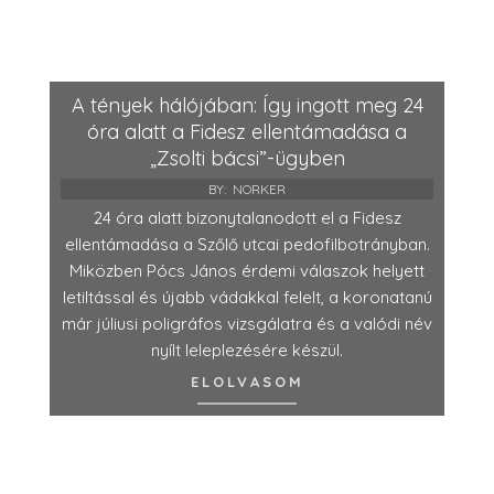
A tények hálójában: Így ingott meg 24
óra alatt a Fidesz ellentámadása a
„Zsolti bácsi”-ügyben
BY:
NORKER
24 óra alatt bizonytalanodott el a Fidesz
ellentámadása a Szőlő utcai pedofilbotrányban.
Miközben Pócs János érdemi válaszok helyett
letiltással és újabb vádakkal felelt, a koronatanú
már júliusi poligráfos vizsgálatra és a valódi név
nyílt leleplezésére készül.
ELOLVASOM