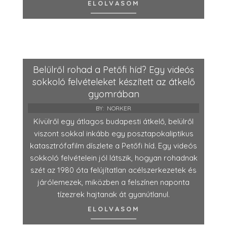
ELOLVASOM
Belülről rohad a Petőfi híd? Egy videós
sokkoló felvételeket készített az átkelő
gyomrában
BY:
NORKER
Kívülről egy átlagos budapesti átkelő, belülről
viszont sokkal inkább egy posztapokaliptikus
katasztrófafilm díszlete a Petőfi híd. Egy videós
sokkoló felvételein jól látszik, hogyan rohadnak
szét az 1980 óta felújítatlan acélszerkezetek és
járólemezek, miközben a felszínen naponta
tízezrek hajtanak át gyanútlanul.
ELOLVASOM