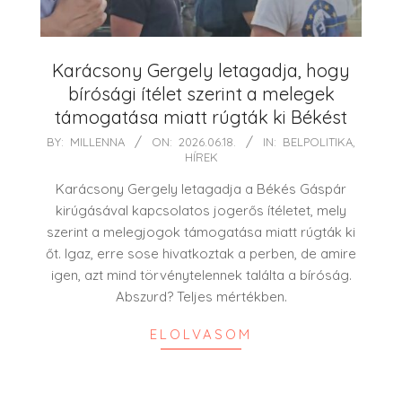
Karácsony Gergely letagadja, hogy
bírósági ítélet szerint a melegek
támogatása miatt rúgták ki Békést
2026-
BY:
MILLENNA
ON:
2026.06.18.
IN:
BELPOLITIKA
,
HÍREK
06-
18
Karácsony Gergely letagadja a Békés Gáspár
kirúgásával kapcsolatos jogerős ítéletet, mely
szerint a melegjogok támogatása miatt rúgták ki
őt. Igaz, erre sose hivatkoztak a perben, de amire
igen, azt mind törvénytelennek találta a bíróság.
Abszurd? Teljes mértékben.
ELOLVASOM