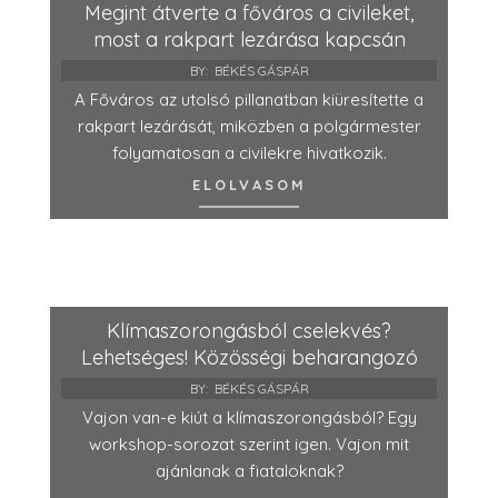
Megint átverte a főváros a civileket,
most a rakpart lezárása kapcsán
BY:
BÉKÉS GÁSPÁR
A Főváros az utolsó pillanatban kiüresítette a
rakpart lezárását, miközben a polgármester
folyamatosan a civilekre hivatkozik.
ELOLVASOM
Klímaszorongásból cselekvés?
Lehetséges! Közösségi beharangozó
BY:
BÉKÉS GÁSPÁR
Vajon van-e kiút a klímaszorongásból? Egy
workshop-sorozat szerint igen. Vajon mit
ajánlanak a fiataloknak?