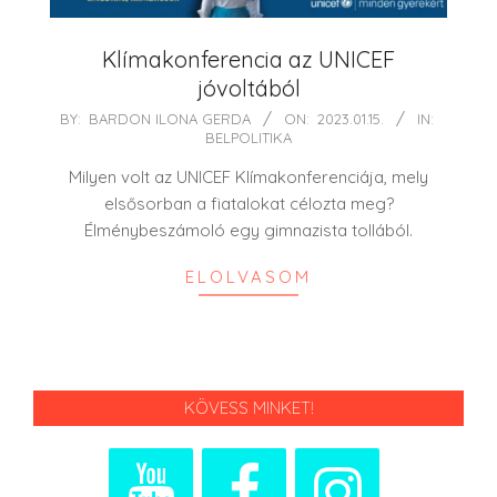
Klímakonferencia az UNICEF
jóvoltából
2023-
BY:
BARDON ILONA GERDA
ON:
2023.01.15.
IN:
BELPOLITIKA
01-
15
Milyen volt az UNICEF Klímakonferenciája, mely
elsősorban a fiatalokat célozta meg?
Élménybeszámoló egy gimnazista tollából.
ELOLVASOM
KÖVESS MINKET!