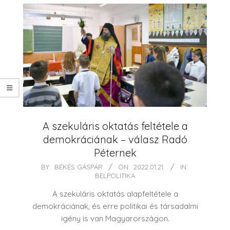
A szekuláris oktatás feltétele a
demokráciának – válasz Radó
Péternek
2022-
BY:
BÉKÉS GÁSPÁR
ON:
2022.01.21.
IN:
BELPOLITIKA
01-
21
A szekuláris oktatás alapfeltétele a
demokráciának, és erre politikai és társadalmi
igény is van Magyarországon.