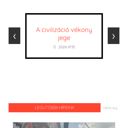
A civilizáció vékony
‹
›
jege
2026.01.13.
LEGUTÓBBI HÍREINK
VIEW ALL