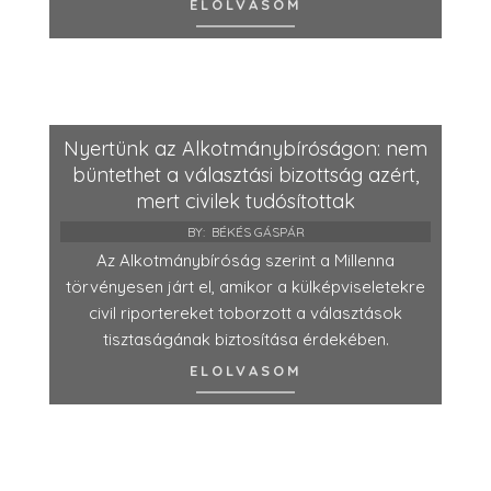
ELOLVASOM
Nyertünk az Alkotmánybíróságon: nem
büntethet a választási bizottság azért,
mert civilek tudósítottak
BY:
BÉKÉS GÁSPÁR
Az Alkotmánybíróság szerint a Millenna
törvényesen járt el, amikor a külképviseletekre
civil riportereket toborzott a választások
tisztaságának biztosítása érdekében.
ELOLVASOM