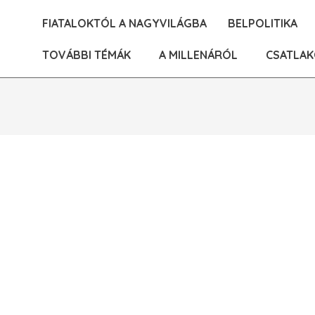
Skip
FIATALOKTÓL A NAGYVILÁGBA
BELPOLITIKA
to
content
TOVÁBBI TÉMÁK
A MILLENÁRÓL
CSATLAK