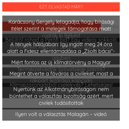
EZT OLVASTAD MÁR?
Karácsony Gergely letagadja, hogy bírósági
LEGUTÓBBI HÍREINK
VIEW ALL
ítélet szerint a melegek támogatása miatt
rúgták ki Békést
Belülről rohad a Petőfi híd? Egy videós sokkoló
A tények hálójában: Így ingott meg 24 óra
felvételeket készített az átkelő gyomrában
alatt a Fidesz ellentámadása a „Zsolti bácsi”-
ügyben
Miért fontos az új klímatörvény a Magyar
Természetvédők Szövetsége szerint?
Megint átverte a főváros a civileket, most a
rakpart lezárása kapcsán
Klímaszorongásból cselekvés? Lehetséges!
Nyertünk az Alkotmánybíróságon: nem
Közösségi beharangozó
büntethet a választási bizottság azért, mert
civilek tudósítottak
Ilyen volt a választás Malagán – videó