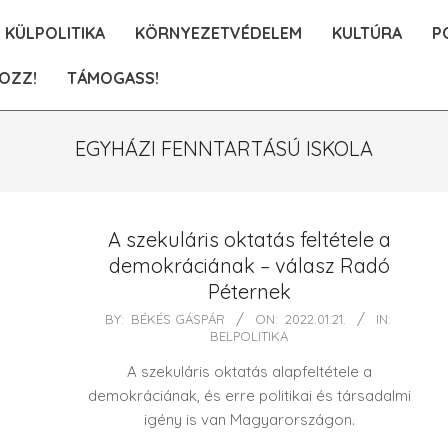
KÜLPOLITIKA
KÖRNYEZETVÉDELEM
KULTÚRA
P
OZZ!
TÁMOGASS!
EGYHÁZI FENNTARTÁSÚ ISKOLA
A szekuláris oktatás feltétele a
demokráciának – válasz Radó
Péternek
2022-
BY:
BÉKÉS GÁSPÁR
ON:
2022.01.21.
IN:
BELPOLITIKA
01-
21
A szekuláris oktatás alapfeltétele a
demokráciának, és erre politikai és társadalmi
igény is van Magyarországon.