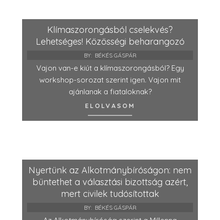
Klímaszorongásból cselekvés?
Lehetséges! Közösségi beharangozó
BY:
BÉKÉS GÁSPÁR
Vajon van-e kiút a klímaszorongásból? Egy
workshop-sorozat szerint igen. Vajon mit
ajánlanak a fiataloknak?
ELOLVASOM
Nyertünk az Alkotmánybíróságon: nem
büntethet a választási bizottság azért,
mert civilek tudósítottak
BY:
BÉKÉS GÁSPÁR