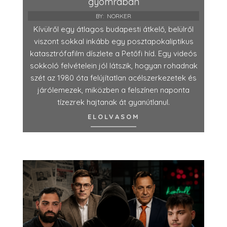
gyomrában
BY:
NORKER
Kívülről egy átlagos budapesti átkelő, belülről
viszont sokkal inkább egy posztapokaliptikus
katasztrófafilm díszlete a Petőfi híd. Egy videós
sokkoló felvételein jól látszik, hogyan rohadnak
szét az 1980 óta felújítatlan acélszerkezetek és
járólemezek, miközben a felszínen naponta
tízezrek hajtanak át gyanútlanul.
ELOLVASOM