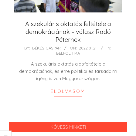
A szekuláris oktatás feltétele a
demokráciának – válasz Radó
Péternek
2022-
BY:
BÉKÉS GÁSPÁR
ON:
2022.01.21.
IN:
BELPOLITIKA
01-
21
A szekuláris oktatás alapfeltétele a
demokráciának, és erre politikai és társadalmi
igény is van Magyarországon.
ELOLVASOM
KÖVESS MINKET!