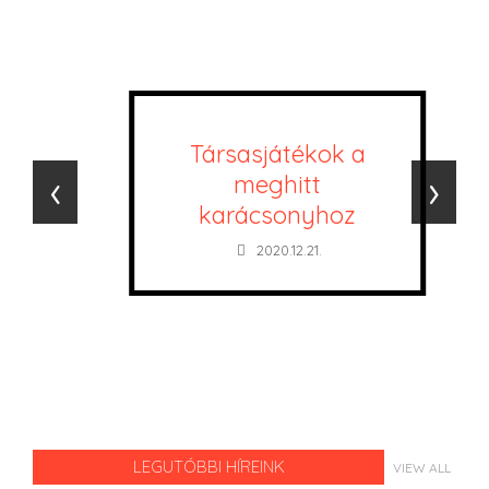
Társasjátékok a
‹
›
meghitt
karácsonyhoz
2020.12.21.
LEGUTÓBBI HÍREINK
VIEW ALL