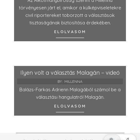
Az Alkotmánybíróság szerint a Millenna
törvényesen járt el, amikor a külképviseletekre
civil riportereket toborzott a választások
tisztaságának biztosítása érdekében.
ELOLVASOM
Ilyen volt a választás Malagán – videó
BY:
MILLENNA
Balázs-Farkas Adrienn Malagából számol be a
választási hangulatról Malagán.
ELOLVASOM