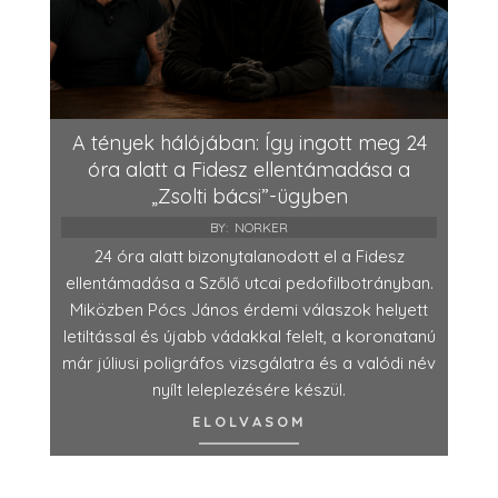
A tények hálójában: Így ingott meg 24
óra alatt a Fidesz ellentámadása a
„Zsolti bácsi”-ügyben
BY:
NORKER
24 óra alatt bizonytalanodott el a Fidesz
ellentámadása a Szőlő utcai pedofilbotrányban.
Miközben Pócs János érdemi válaszok helyett
letiltással és újabb vádakkal felelt, a koronatanú
már júliusi poligráfos vizsgálatra és a valódi név
nyílt leleplezésére készül.
ELOLVASOM