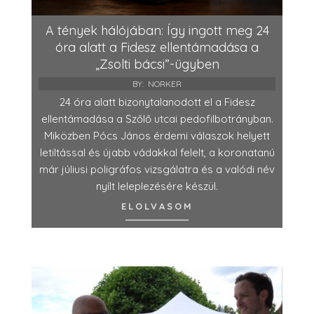
A tények hálójában: Így ingott meg 24
óra alatt a Fidesz ellentámadása a
„Zsolti bácsi”-ügyben
BY:
NORKER
24 óra alatt bizonytalanodott el a Fidesz
ellentámadása a Szőlő utcai pedofilbotrányban.
Miközben Pócs János érdemi válaszok helyett
letiltással és újabb vádakkal felelt, a koronatanú
már júliusi poligráfos vizsgálatra és a valódi név
nyílt leleplezésére készül.
ELOLVASOM