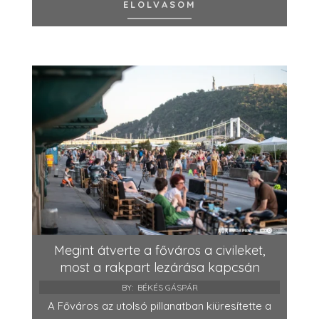
ELOLVASOM
Megint átverte a főváros a civileket,
most a rakpart lezárása kapcsán
BY:
BÉKÉS GÁSPÁR
A Főváros az utolsó pillanatban kiüresítette a