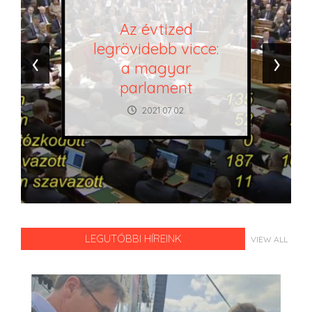
Az évtized
legrövidebb vicce:
‹
›
a magyar
parlament
2021.07.02.
LEGUTÓBBI HÍREINK
VIEW ALL