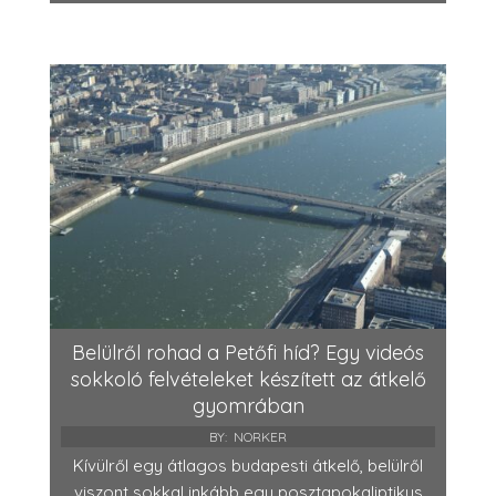
Belülről rohad a Petőfi híd? Egy videós
sokkoló felvételeket készített az átkelő
gyomrában
BY:
NORKER
Kívülről egy átlagos budapesti átkelő, belülről
viszont sokkal inkább egy posztapokaliptikus