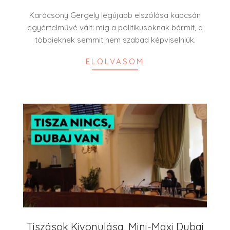
10
Karácsony Gergely legújabb elszólása kapcsán
egyértelművé vált: míg a politikusoknak bármit, a
többieknek semmit nem szabad képviselniük.
ELOLVASOM
Tiszások Kivonulása, Mini-Maxi Dubai