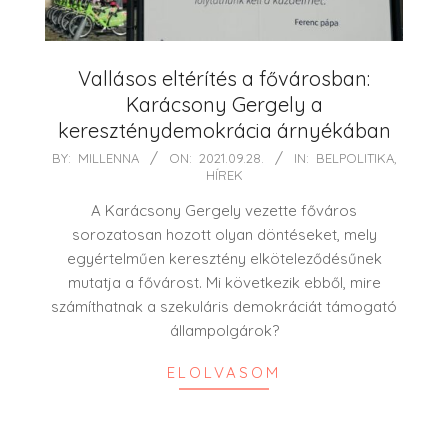
Vallásos eltérítés a fővárosban:
Karácsony Gergely a
kereszténydemokrácia árnyékában
2021-
BY:
MILLENNA
ON:
2021.09.28.
IN:
BELPOLITIKA
,
HÍREK
09-
28
A Karácsony Gergely vezette főváros
sorozatosan hozott olyan döntéseket, mely
egyértelműen keresztény elköteleződésűnek
mutatja a fővárost. Mi következik ebből, mire
számíthatnak a szekuláris demokráciát támogató
állampolgárok?
ELOLVASOM