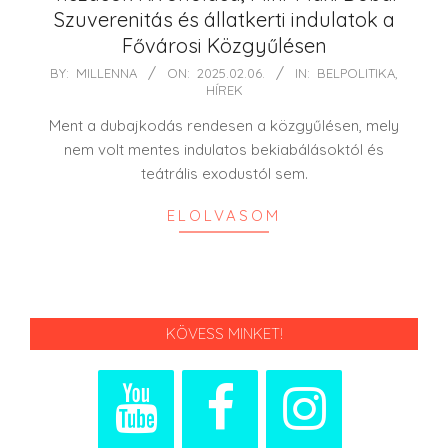
Szuverenitás és állatkerti indulatok a
Fővárosi Közgyűlésen
2025-
BY:
MILLENNA
ON:
2025.02.06.
IN:
BELPOLITIKA
,
HÍREK
02-
06
Ment a dubajkodás rendesen a közgyűlésen, mely
nem volt mentes indulatos bekiabálásoktól és
teátrális exodustól sem.
ELOLVASOM
KÖVESS MINKET!