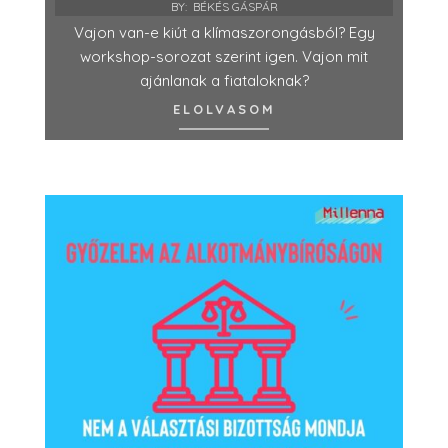
BY:
BÉKÉS GÁSPÁR
Vajon van-e kiút a klímaszorongásból? Egy
workshop-sorozat szerint igen. Vajon mit
ajánlanak a fiataloknak?
ELOLVASOM