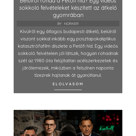
Belülről rohad a Petőfi híd? Egy videós
sokkoló felvételeket készített az átkelő
gyomrában
BY:
NORKER
Kívülről egy átlagos budapesti átkelő, belülről
viszont sokkal inkább egy posztapokaliptikus
katasztrófafilm díszlete a Petőfi híd. Egy videós
sokkoló felvételein jól látszik, hogyan rohadnak
szét az 1980 óta felújítatlan acélszerkezetek és
járólemezek, miközben a felszínen naponta
tízezrek hajtanak át gyanútlanul.
ELOLVASOM