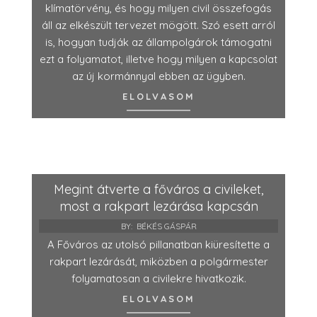
klímatörvény, és hogy milyen civil összefogás
áll az elkészült tervezet mögött. Szó esett arról
is, hogyan tudják az állampolgárok támogatni
ezt a folyamatot, illetve hogy milyen a kapcsolat
az új kormánnyal ebben az ügyben.
ELOLVASOM
Megint átverte a főváros a civileket,
most a rakpart lezárása kapcsán
BY:
BÉKÉS GÁSPÁR
A Főváros az utolsó pillanatban kiüresítette a
rakpart lezárását, miközben a polgármester
folyamatosan a civilekre hivatkozik.
ELOLVASOM