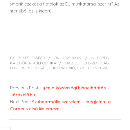
ismerik ezeket a fiatalok az EU munkatársai szerint? Az
interjúból ez is kiderül.
2024-
BY:
BÉKÉS GÁSPÁR
ON:
2024.02.09.
IN:
EGYÉB
02-
KATEGÓRIA
,
KÜLPOLITIKA
TAGGED:
EU BIZOTTSÁG
,
09
EURÓPAI BIZOTTSÁG
,
EURÓPAI UNIÓ
,
SZIGET FESZTIVÁL
Previous Post:
Ilyen a közösségi hibaelhárítás –
Járókelő.hu
Next Post:
Szubnormális szerelem – megjelent a
Corneus első kislemeze