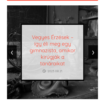
Vegyes Érzések –
így éli meg egy
‹
›
gimnazista, amikor
kirúgják a
tanáraikat
2023.08.21.