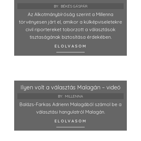
BY:
BÉKÉS GÁSPÁR
Az Alkotmánybíróság szerint a Millenna
törvényesen járt el, amikor a külképviseletekre
civil riportereket toborzott a választások
tisztaságának biztosítása érdekében.
ELOLVASOM
Ilyen volt a választás Malagán – videó
BY:
MILLENNA
Balázs-Farkas Adrienn Malagából számol be a
választási hangulatról Malagán.
ELOLVASOM