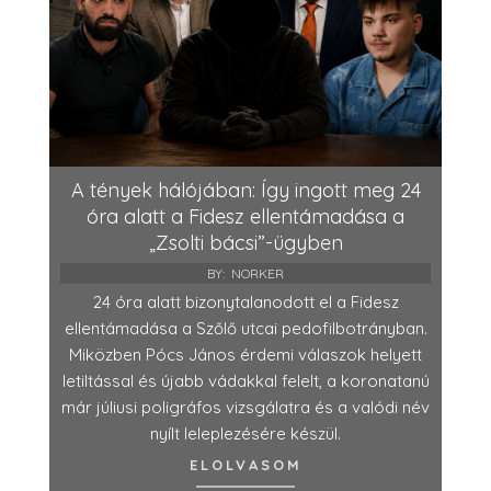
A tények hálójában: Így ingott meg 24
óra alatt a Fidesz ellentámadása a
„Zsolti bácsi”-ügyben
BY:
NORKER
24 óra alatt bizonytalanodott el a Fidesz
ellentámadása a Szőlő utcai pedofilbotrányban.
Miközben Pócs János érdemi válaszok helyett
letiltással és újabb vádakkal felelt, a koronatanú
már júliusi poligráfos vizsgálatra és a valódi név
nyílt leleplezésére készül.
ELOLVASOM