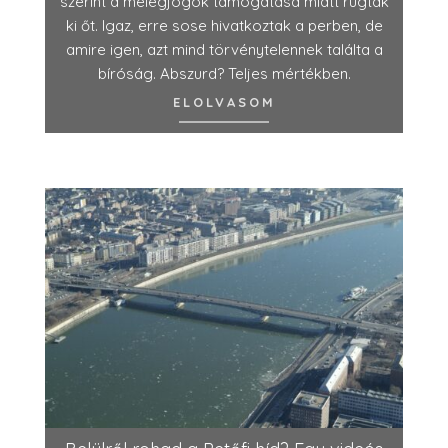
szerint a melegjogok támogatása miatt rúgták
ki őt. Igaz, erre sose hivatkoztak a perben, de
amire igen, azt mind törvénytelennek találta a
bíróság. Abszurd? Teljes mértékben.
ELOLVASOM