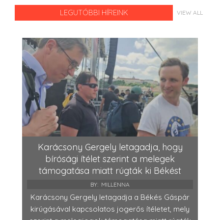
LEGUTÓBBI HÍREINK
VIEW ALL
Karácsony Gergely letagadja, hogy
bírósági ítélet szerint a melegek
támogatása miatt rúgták ki Békést
BY:
MILLENNA
Karácsony Gergely letagadja a Békés Gáspár
kirúgásával kapcsolatos jogerős ítéletet, mely