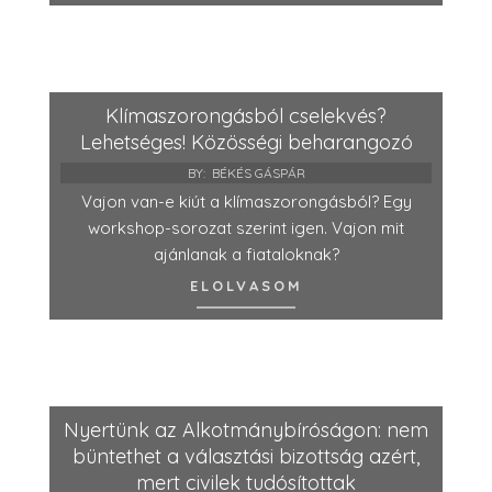
Klímaszorongásból cselekvés?
Lehetséges! Közösségi beharangozó
BY:
BÉKÉS GÁSPÁR
Vajon van-e kiút a klímaszorongásból? Egy
workshop-sorozat szerint igen. Vajon mit
ajánlanak a fiataloknak?
ELOLVASOM
Nyertünk az Alkotmánybíróságon: nem
büntethet a választási bizottság azért,
mert civilek tudósítottak