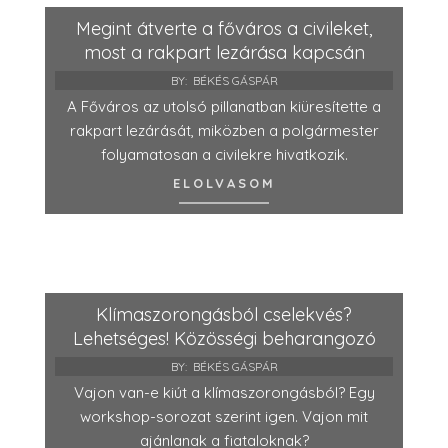
Megint átverte a főváros a civileket,
most a rakpart lezárása kapcsán
BY:
BÉKÉS GÁSPÁR
A Főváros az utolsó pillanatban kiüresítette a
rakpart lezárását, miközben a polgármester
folyamatosan a civilekre hivatkozik.
ELOLVASOM
Klímaszorongásból cselekvés?
Lehetséges! Közösségi beharangozó
BY:
BÉKÉS GÁSPÁR
Vajon van-e kiút a klímaszorongásból? Egy
workshop-sorozat szerint igen. Vajon mit
ajánlanak a fiataloknak?