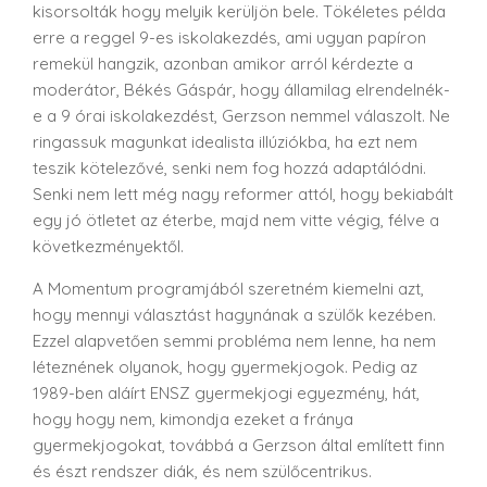
kisorsolták hogy melyik kerüljön bele. Tökéletes példa
erre a reggel 9-es iskolakezdés, ami ugyan papíron
remekül hangzik, azonban amikor arról kérdezte a
moderátor, Békés Gáspár, hogy államilag elrendelnék-
e a 9 órai iskolakezdést, Gerzson nemmel válaszolt. Ne
ringassuk magunkat idealista illúziókba, ha ezt nem
teszik kötelezővé, senki nem fog hozzá adaptálódni.
Senki nem lett még nagy reformer attól, hogy bekiabált
egy jó ötletet az éterbe, majd nem vitte végig, félve a
következményektől.
A Momentum programjából szeretném kiemelni azt,
hogy mennyi választást hagynának a szülők kezében.
Ezzel alapvetően semmi probléma nem lenne, ha nem
léteznének olyanok, hogy gyermekjogok. Pedig az
1989-ben aláírt ENSZ gyermekjogi egyezmény, hát,
hogy hogy nem, kimondja ezeket a fránya
gyermekjogokat, továbbá a Gerzson által említett finn
és észt rendszer diák, és nem szülőcentrikus.