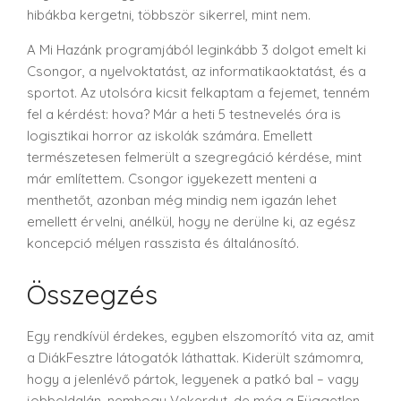
hibákba kergetni, többször sikerrel, mint nem.
A Mi Hazánk programjából leginkább 3 dolgot emelt ki
Csongor, a nyelvoktatást, az informatikaoktatást, és a
sportot. Az utolsóra kicsit felkaptam a fejemet, tenném
fel a kérdést: hova? Már a heti 5 testnevelés óra is
logisztikai horror az iskolák számára. Emellett
természetesen felmerült a szegregáció kérdése, mint
már említettem. Csongor igyekezett menteni a
menthetőt, azonban még mindig nem igazán lehet
emellett érvelni, anélkül, hogy ne derülne ki, az egész
koncepció mélyen rasszista és általánosító.
Összegzés
Egy rendkívül érdekes, egyben elszomorító vita az, amit
a DiákFesztre látogatók láthattak. Kiderült számomra,
hogy a jelenlévő pártok, legyenek a patkó bal – vagy
jobboldalán, nemhogy Vekerdyt, de még a Független