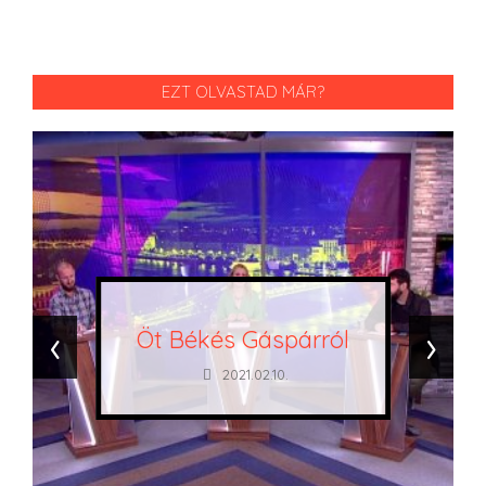
EZT OLVASTAD MÁR?
‹
›
Öt Békés Gáspárról
2021.02.10.