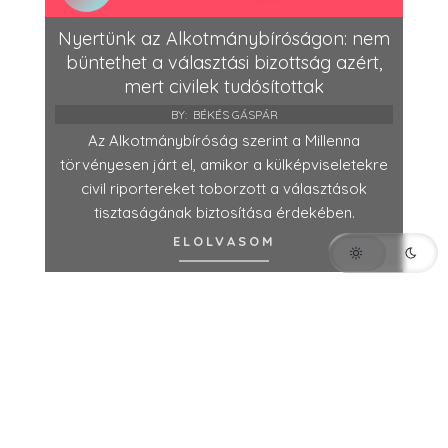
Nyertünk az Alkotmánybíróságon: nem
büntethet a választási bizottság azért,
mert civilek tudósítottak
BY:
BÉKÉS GÁSPÁR
Az Alkotmánybíróság szerint a Millenna
törvényesen járt el, amikor a külképviseletekre
civil riportereket toborzott a választások
tisztaságának biztosítása érdekében.
ELOLVASOM
Ilyen volt a választás Malagán – videó
BY:
MILLENNA
Balázs-Farkas Adrienn Malagából számol be a