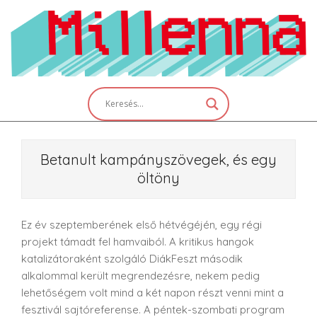
Skip
to
content
Primary
Navigation
Menu
Betanult kampányszövegek, és egy
öltöny
Ez év szeptemberének első hétvégéjén, egy régi
projekt támadt fel hamvaiból. A kritikus hangok
katalizátoraként szolgáló DiákFeszt második
alkalommal került megrendezésre, nekem pedig
lehetőségem volt mind a két napon részt venni mint a
fesztivál sajtóreferense. A péntek-szombati program