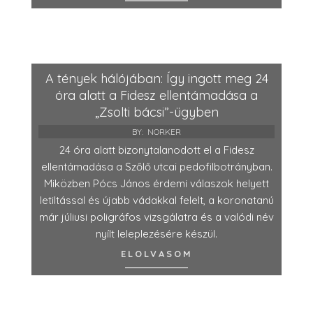
A tények hálójában: Így ingott meg 24
óra alatt a Fidesz ellentámadása a
„Zsolti bácsi”-ügyben
BY:
NORKER
24 óra alatt bizonytalanodott el a Fidesz
ellentámadása a Szőlő utcai pedofilbotrányban.
Miközben Pócs János érdemi válaszok helyett
letiltással és újabb vádakkal felelt, a koronatanú
már júliusi poligráfos vizsgálatra és a valódi név
nyílt leleplezésére készül.
ELOLVASOM