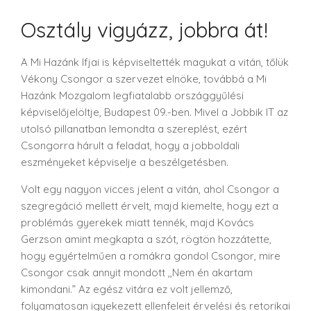
Osztály vigyázz, jobbra át!
A Mi Hazánk Ifjai is képviseltették magukat a vitán, tőlük
Vékony Csongor a szervezet elnöke, továbbá a Mi
Hazánk Mozgalom legfiatalabb országgyűlési
képviselőjelöltje, Budapest 09.-ben. Mivel a Jobbik IT az
utolsó pillanatban lemondta a szereplést, ezért
Csongorra hárult a feladat, hogy a jobboldali
eszményeket képviselje a beszélgetésben.
Volt egy nagyon vicces jelent a vitán, ahol Csongor a
szegregáció mellett érvelt, majd kiemelte, hogy ezt a
problémás gyerekek miatt tennék, majd Kovács
Gerzson amint megkapta a szót, rögtön hozzátette,
hogy egyértelműen a romákra gondol Csongor, mire
Csongor csak annyit mondott ,,Nem én akartam
kimondani.” Az egész vitára ez volt jellemző,
folyamatosan igyekezett ellenfeleit érvelési és retorikai