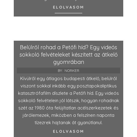
ELOLVASOM
Belülről rohad a Petőfi híd? Egy videós
sokkoló felvételeket készített az átkelő
gyomrában
BY:
NORKER
Kívülről egy átlagos budapesti átkelő, belülről
viszont sokkal inkább egy posztapokaliptikus
katasztrófafilm díszlete a Petőfi híd. Egy videós
sokkoló felvételein jól látszik, hogyan rohadnak
szét az 1980 óta felújítatlan acélszerkezetek és
járólemezek, miközben a felszínen naponta
tízezrek hajtanak át gyanútlanul.
ELOLVASOM