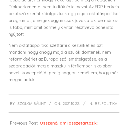
Diákparlamentet sem tudták értelmezni. Az FDP berkein
belül szó szerint kidolgoztunk egy olyan oktatáspolitikai
programot, amelyek ugyan csak javaslatok, de már az
is több, mint amit bármelyik vitán résztvevő panelista
nyújtott.
Nem oktatáspolitika széttárni a kezünket és azt
mondani, hogy ahogy majd a szülők döntenek, nem
reformkísérlet az Európa szó ismételgetése, és a
szegregációt meg a maszkulin férfiember iskolában
nevelt koncepcióját pedig nagyon reméltem, hogy már
meghaladtuk.
2021-
BY:
SZOLGA BÁLINT
ON:
2021.10.22.
IN:
BELPOLITIKA
10-
22
Previous Post:
Összenő, ami összetartozik: