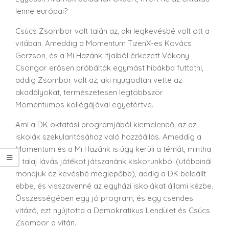
lenne európai?
Csúcs Zsombor volt talán az, aki legkevésbé volt ott a
vitában. Ameddig a Momentum TizenX-es Kovács
Gerzson, és a Mi Hazánk Ifjaiból érkezett Vékony
Csongor erősen próbálták egymást hibákba futtatni,
addig Zsombor volt az, aki nyugodtan vette az
akadályokat, természetesen legtöbbször
Momentumos kollégájával egyetértve.
Ami a DK oktatási programjából kiemelendő, az az
iskolák szekularitásához való hozzáállás. Ameddig a
Momentum és a Mi Hazánk is úgy kerüli a témát, mintha
a talaj lávás játékot játszanánk kiskorunkból (utóbbinál
mondjuk ez kevésbé meglepőbb), addig a DK beleállt
ebbe, és visszavenné az egyházi iskolákat állami kézbe.
Összességében egy jó program, és egy csendes
vitázó, ezt nyújtotta a Demokratikus Lendület és Csúcs
Zsombor a vitán.