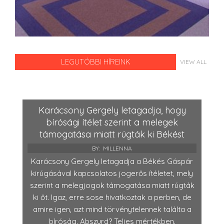
LEGUTÓBBI HÍREINK
VIEW ALL
Karácsony Gergely letagadja, hogy
bírósági ítélet szerint a melegek
támogatása miatt rúgták ki Békést
BY:
MILLENNA
Karácsony Gergely letagadja a Békés Gáspár
kirúgásával kapcsolatos jogerős ítéletet, mely
szerint a melegjogok támogatása miatt rúgták
ki őt. Igaz, erre sose hivatkoztak a perben, de
amire igen, azt mind törvénytelennek találta a
bíróság. Abszurd? Teljes mértékben.