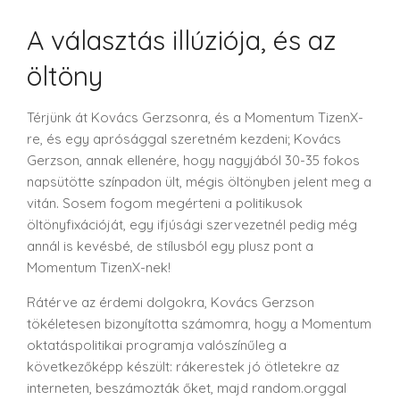
A választás illúziója, és az
öltöny
Térjünk át Kovács Gerzsonra, és a Momentum TizenX-
re, és egy aprósággal szeretném kezdeni; Kovács
Gerzson, annak ellenére, hogy nagyjából 30-35 fokos
napsütötte színpadon ült, mégis öltönyben jelent meg a
vitán. Sosem fogom megérteni a politikusok
öltönyfixációját, egy ifjúsági szervezetnél pedig még
annál is kevésbé, de stílusból egy plusz pont a
Momentum TizenX-nek!
Rátérve az érdemi dolgokra, Kovács Gerzson
tökéletesen bizonyította számomra, hogy a Momentum
oktatáspolitikai programja valószínűleg a
következőképp készült: rákerestek jó ötletekre az
interneten, beszámozták őket, majd random.orggal