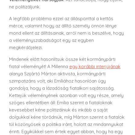
ne politizáljunk.
A legfőbb probléma ezzel az állásponttal a kettős
mérce, valamint hogy az állító személy önnön lénye
mond ellent az állításainak, arról nem is beszélve, hogy
a véleményszabadságot egy az egyben
megkérdőjelezi.
Mindenek előtt hasonlítsuk össze két kormánypárti
fiatal véleményét! A Millenna
egy korábbi interjújának
alanya Szijártó Márton aktivista, kormánypárti
szimpatizáns volt, aki Emíliához hasonlóan úgy
gondolja, hogy a lázadóság fiatalkori sajátosság.
Kettejük véleményének azonban volt egy része, amely
szöges ellentétben áll: Emília szerint a fiataloknak
kevesebbet kéne politizálniuk és inkább a saját
dolgukkal kéne törődniük, míg Márton szerint a fiatalok
túl közönyösek a politika iránt, holott az mindannyiukat
érinti. Egyikükkel sem értek egyet abban, hogy ha egy