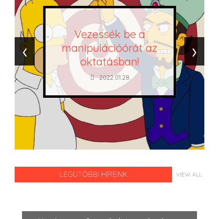
Vezessék be a
‹
›
manipulációórát az
oktatásban!
2022.01.28.
LEGUTÓBBI HÍREINK
VIEW ALL