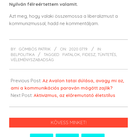
Nyilván félreértettem valamit.
Azt meg, hogy valaki összemossa a liberalizmust a
kommunizmussal, hadd ne kommentáljam.
2020-
BY:
GÖMBÖS PATRIK
ON:
2020.07.19.
IN:
07-
BELPOLITIKA
TAGGED:
FIATALOK
,
FIDESZ
,
TÜNTETÉS
,
19
VÉLEMÉNYSZABADSÁG
Previous Post:
Az Avalon tatai dúlása, avagy mi az,
ami a kommunikációs paraván mögött zajlik?
Next Post:
Aktivizmus, az előremutató életstílus
KÖVESS MINKET!