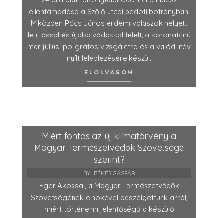
ellentámadása a Szőlő utcai pedofilbotrányban.
Miközben Pócs János érdemi válaszok helyett
letiltással és újabb vádakkal felelt, a koronatanú
már júliusi poligráfos vizsgálatra és a valódi név
nyílt leleplezésére készül.
ELOLVASOM
Miért fontos az új klímatörvény a
Magyar Természetvédők Szövetsége
szerint?
BY:
BÉKÉS GÁSPÁR
Éger Ákossal, a Magyar Természetvédők
Szövetségének elnökével beszélgettünk arról,
miért történelmi jelentőségű a készülő