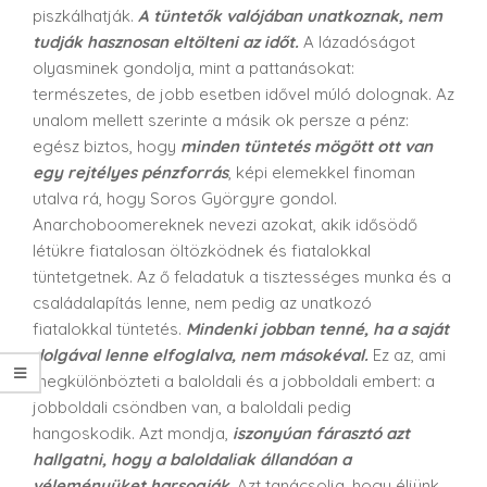
piszkálhatják.
A tüntetők valójában unatkoznak, nem
tudják hasznosan eltölteni az időt.
A lázadóságot
olyasminek gondolja, mint a pattanásokat:
természetes, de jobb esetben idővel múló dolognak. Az
unalom mellett szerinte a másik ok persze a pénz:
egész biztos, hogy
minden tüntetés mögött ott van
egy rejtélyes pénzforrás
, képi elemekkel finoman
utalva rá, hogy Soros Györgyre gondol.
Anarchoboomereknek nevezi azokat, akik idősödő
létükre fiatalosan öltözködnek és fiatalokkal
tüntetgetnek. Az ő feladatuk a tisztességes munka és a
családalapítás lenne, nem pedig az unatkozó
fiatalokkal tüntetés.
Mindenki jobban tenné, ha a saját
dolgával lenne elfoglalva, nem másokéval.
Ez az, ami
megkülönbözteti a baloldali és a jobboldali embert: a
jobboldali csöndben van, a baloldali pedig
hangoskodik. Azt mondja,
iszonyúan fárasztó azt
hallgatni, hogy a baloldaliak állandóan a
véleményüket harsogják
. Azt tanácsolja, hogy éljünk,