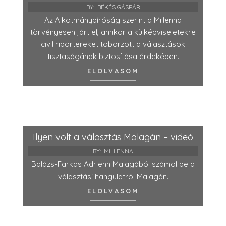
BY:
BÉKÉS GÁSPÁR
Az Alkotmánybíróság szerint a Millenna
törvényesen járt el, amikor a külképviseletekre
civil riportereket toborzott a választások
tisztaságának biztosítása érdekében.
ELOLVASOM
Ilyen volt a választás Malagán – videó
BY:
MILLENNA
Balázs-Farkas Adrienn Malagából számol be a
választási hangulatról Malagán.
ELOLVASOM