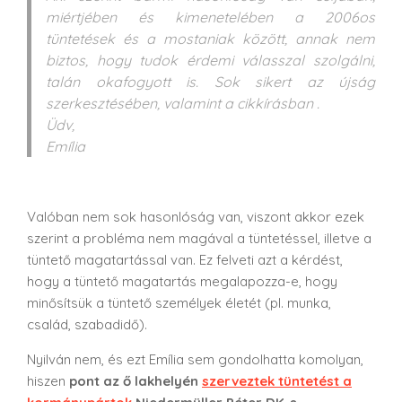
miértjében és kimenetelében a 2006os
tüntetések és a mostaniak között, annak nem
biztos, hogy tudok érdemi válasszal szolgálni,
talán okafogyott is. Sok sikert az újság
szerkesztésében, valamint a cikkírásban
.
Üdv,
Emília
Valóban nem sok hasonlóság van, viszont akkor ezek
szerint a probléma nem magával a tüntetéssel, illetve a
tüntető magatartással van. Ez felveti azt a kérdést,
hogy a tüntető magatartás megalapozza-e, hogy
minősítsük a tüntető személyek életét (pl. munka,
család, szabadidő).
Nyilván nem, és ezt Emília sem gondolhatta komolyan,
hiszen
pont az ő lakhelyén
szerveztek tüntetést a