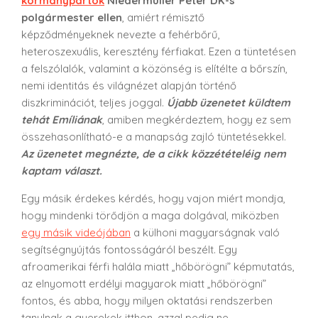
kormánypártok
Niedermüller Péter DK-s
polgármester ellen
, amiért rémisztő
képződményeknek nevezte a fehérbőrű,
heteroszexuális, keresztény férfiakat. Ezen a tüntetésen
a felszólalók, valamint a közönség is elítélte a bőrszín,
nemi identitás és világnézet alapján történő
diszkriminációt, teljes joggal.
Újabb üzenetet küldtem
tehát Emíliának
, amiben megkérdeztem, hogy ez sem
összehasonlítható-e a manapság zajló tüntetésekkel.
Az üzenetet megnézte, de a cikk közzétételéig nem
kaptam választ.
Egy másik érdekes kérdés, hogy vajon miért mondja,
hogy mindenki törődjön a maga dolgával, miközben
egy másik videójában
a külhoni magyarságnak való
segítségnyújtás fontosságáról beszélt. Egy
afroamerikai férfi halála miatt „hőbörögni” képmutatás,
az elnyomott erdélyi magyarok miatt „hőbörögni”
fontos, és abba, hogy milyen oktatási rendszerben
tanulnak a gyerekek itthon, azzal pedig ne