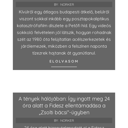
BY:
NORKER
Kívülről egy átlagos budapesti átkelő, belülről
viszont sokkal inkább egy posztapokaliptikus
katasztrófafilm díszlete a Petőfi híd. Egy videós
sokkoló felvételein jól látszik, hogyan rohadnak
szét az 1980 óta felújítatlan acélszerkezetek és
járólemezek, miközben a felszínen naponta
tízezrek hajtanak át gyanútlanul.
ELOLVASOM
A tények hálójában: Így ingott meg 24
óra alatt a Fidesz ellentámadása a
„Zsolti bácsi”-ügyben
BY:
NORKER
24 óra alatt bizonytalanodott el a Fidesz