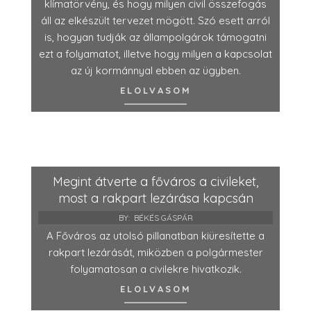
klímatörvény, és hogy milyen civil összefogás
áll az elkészült tervezet mögött. Szó esett arról
is, hogyan tudják az állampolgárok támogatni
ezt a folyamatot, illetve hogy milyen a kapcsolat
az új kormánnyal ebben az ügyben.
ELOLVASOM
Megint átverte a főváros a civileket,
most a rakpart lezárása kapcsán
BY:
BÉKÉS GÁSPÁR
A Főváros az utolsó pillanatban kiüresítette a
rakpart lezárását, miközben a polgármester
folyamatosan a civilekre hivatkozik.
ELOLVASOM