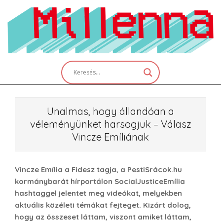
Skip
to
content
Primary
Navigation
Menu
Unalmas, hogy állandóan a
véleményünket harsogjuk – Válasz
Vincze Emíliának
Vincze Emília a Fidesz tagja, a PestiSrácok.hu
kormánybarát hírportálon SocialJusticeEmília
hashtaggel jelentet meg videókat, melyekben
aktuális közéleti témákat fejteget. Kizárt dolog,
hogy az összeset láttam, viszont amiket láttam,