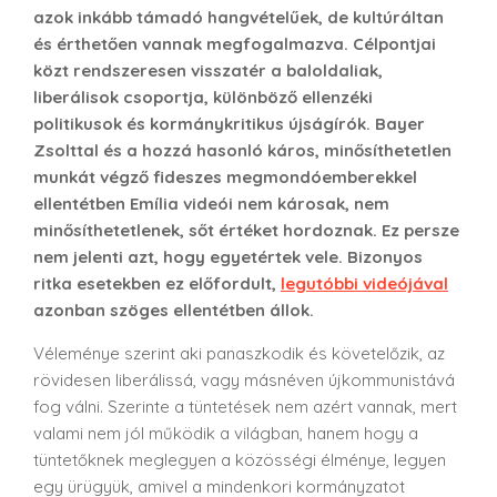
azok inkább támadó hangvételűek, de kultúráltan
és érthetően vannak megfogalmazva. Célpontjai
közt rendszeresen visszatér a baloldaliak,
liberálisok csoportja, különböző ellenzéki
politikusok és kormánykritikus újságírók. Bayer
Zsolttal és a hozzá hasonló káros, minősíthetetlen
munkát végző fideszes megmondóemberekkel
ellentétben Emília videói nem károsak, nem
minősíthetetlenek, sőt értéket hordoznak. Ez persze
nem jelenti azt, hogy egyetértek vele. Bizonyos
ritka esetekben ez előfordult,
legutóbbi videójával
azonban szöges ellentétben állok.
Véleménye szerint aki panaszkodik és követelőzik, az
rövidesen liberálissá, vagy másnéven újkommunistává
fog válni. Szerinte a tüntetések nem azért vannak, mert
valami nem jól működik a világban, hanem hogy a
tüntetőknek meglegyen a közösségi élménye, legyen
egy ürügyük, amivel a mindenkori kormányzatot