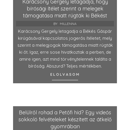
Karácsony Gergely letagadja, hogy
bírósági ítélet szerint a melegek
támogatása miatt rúgták ki Békést
BY:
MILLENNA
Karácsony Gergely letagadja a Békés Gáspár
kirúgásával kapcsolatos jogerős ítéletet, mely
szerint a melegjogok támogatása miatt rúgták
ki őt. Igaz, erre sose hivatkoztak a perben, de
amire igen, azt mind törvénytelennek találta a
bíróság. Abszurd? Teljes mértékben.
ELOLVASOM
Belülről rohad a Petőfi híd? Egy videós
sokkoló felvételeket készített az átkelő
gyomrában