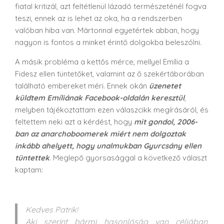
fiatal kritizál, azt feltétlenül lázadó természeténél fogva
teszi, ennek az is lehet az oka, ha a rendszerben
valóban hiba van. Mártonnal egyetértek abban, hogy
nagyon is fontos a minket érintő dolgokba beleszólni.
A másik probléma a kettős mérce, mellyel Emília a
Fidesz ellen tüntetőket, valamint az ő szekértáborában
található embereket méri. Ennek okán
üzenetet
küldtem Emíliának Facebook-oldalán keresztül
,
melyben tájékoztattam ezen válaszcikk megírásáról, és
feltettem neki azt a kérdést, hogy
mit gondol, 2006-
ban az anarchoboomerek miért nem dolgoztak
inkább ahelyett, hogy unalmukban Gyurcsány ellen
tüntettek
. Meglepő gyorsasággal a következő választ
kaptam:
Kedves Patrik!
Aki szerint bármi hasonlóság van céljában,