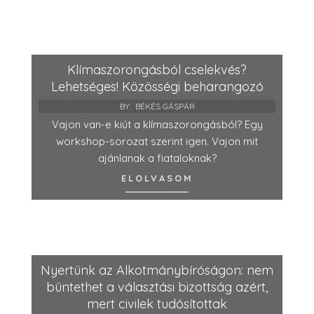
Klímaszorongásból cselekvés?
Lehetséges! Közösségi beharangozó
BY:
BÉKÉS GÁSPÁR
Vajon van-e kiút a klímaszorongásból? Egy
workshop-sorozat szerint igen. Vajon mit
ajánlanak a fiataloknak?
ELOLVASOM
Nyertünk az Alkotmánybíróságon: nem
büntethet a választási bizottság azért,
mert civilek tudósítottak