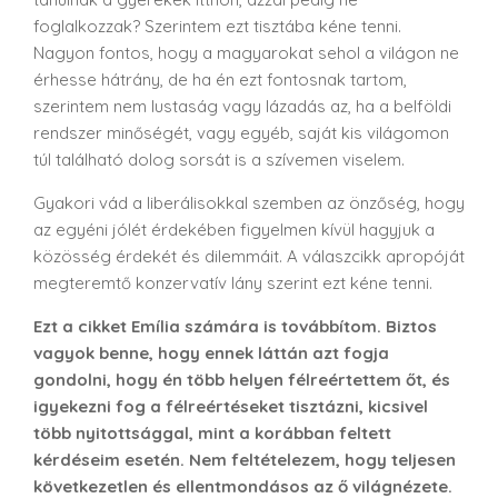
foglalkozzak? Szerintem ezt tisztába kéne tenni.
Nagyon fontos, hogy a magyarokat sehol a világon ne
érhesse hátrány, de ha én ezt fontosnak tartom,
szerintem nem lustaság vagy lázadás az, ha a belföldi
rendszer minőségét, vagy egyéb, saját kis világomon
túl található dolog sorsát is a szívemen viselem.
Gyakori vád a liberálisokkal szemben az önzőség, hogy
az egyéni jólét érdekében figyelmen kívül hagyjuk a
közösség érdekét és dilemmáit. A válaszcikk apropóját
megteremtő konzervatív lány szerint ezt kéne tenni.
Ezt a cikket Emília számára is továbbítom. Biztos
vagyok benne, hogy ennek láttán azt fogja
gondolni, hogy én több helyen félreértettem őt, és
igyekezni fog a félreértéseket tisztázni, kicsivel
több nyitottsággal, mint a korábban feltett
kérdéseim esetén. Nem feltételezem, hogy teljesen
következetlen és ellentmondásos az ő világnézete.