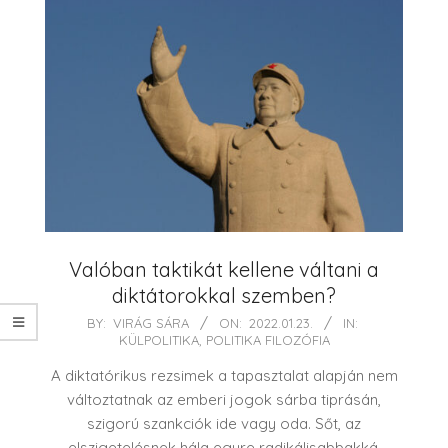
Valóban taktikát kellene váltani a
diktátorokkal szemben?
2022-
BY:
VIRÁG SÁRA
ON:
2022.01.23.
IN:
KÜLPOLITIKA
,
POLITIKA FILOZÓFIA
01-
23
A diktatórikus rezsimek a tapasztalat alapján nem
változtatnak az emberi jogok sárba tiprásán,
szigorú szankciók ide vagy oda. Sőt, az
elszigetelésnek hála egyre radikálisabbakká,