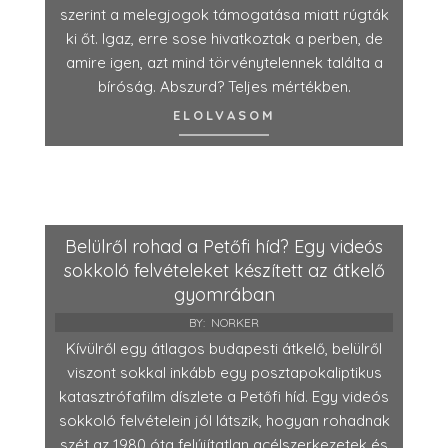
szerint a melegjogok támogatása miatt rúgták
ki őt. Igaz, erre sose hivatkoztak a perben, de
amire igen, azt mind törvénytelennek találta a
bíróság. Abszurd? Teljes mértékben.
ELOLVASOM
Belülről rohad a Petőfi híd? Egy videós
sokkoló felvételeket készített az átkelő
gyomrában
BY:
NORKER
Kívülről egy átlagos budapesti átkelő, belülről
viszont sokkal inkább egy posztapokaliptikus
katasztrófafilm díszlete a Petőfi híd. Egy videós
sokkoló felvételein jól látszik, hogyan rohadnak
szét az 1980 óta felújítatlan acélszerkezetek és