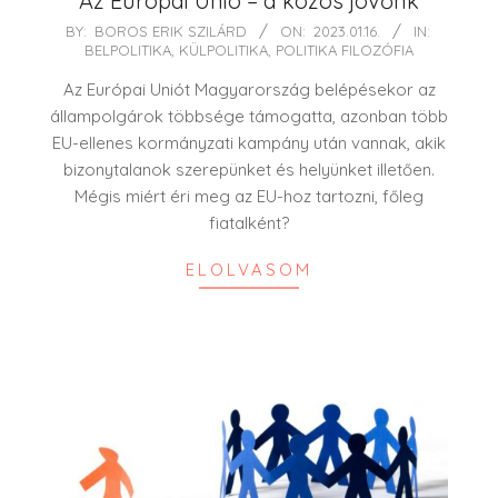
Az Európai Unió – a közös jövőnk
2023-
BY:
BOROS ERIK SZILÁRD
ON:
2023.01.16.
IN:
BELPOLITIKA
,
KÜLPOLITIKA
,
POLITIKA FILOZÓFIA
01-
16
Az Európai Uniót Magyarország belépésekor az
állampolgárok többsége támogatta, azonban több
EU-ellenes kormányzati kampány után vannak, akik
bizonytalanok szerepünket és helyünket illetően.
Mégis miért éri meg az EU-hoz tartozni, főleg
fiatalként?
ELOLVASOM