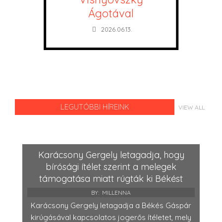
Ágotával
2026.06.13.
LEGUTÓBBI HÍREINK
VIEW ALL
Karácsony Gergely letagadja, hogy
bírósági ítélet szerint a melegek
támogatása miatt rúgták ki Békést
BY:
MILLENNA
Karácsony Gergely letagadja a Békés Gáspár
kirúgásával kapcsolatos jogerős ítéletet, mely