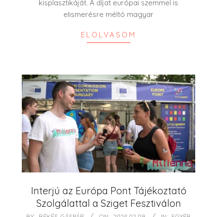
kisplasztikáját. A díjat európai szemmel is
elismerésre méltó magyar
ELOLVASOM
Interjú az Európa Pont Tájékoztató
Szolgálattal a Sziget Fesztiválon
2024-
BY:
BÉKÉS GÁSPÁR
ON:
2024.02.09.
IN:
EGYÉB