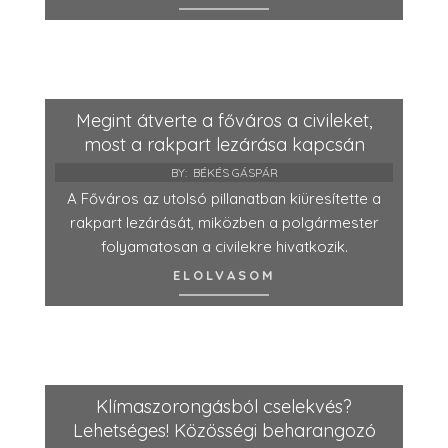
Megint átverte a főváros a civileket,
most a rakpart lezárása kapcsán
BY:
BÉKÉS GÁSPÁR
A Főváros az utolsó pillanatban kiüresítette a
rakpart lezárását, miközben a polgármester
folyamatosan a civilekre hivatkozik.
ELOLVASOM
Klímaszorongásból cselekvés?
Lehetséges! Közösségi beharangozó