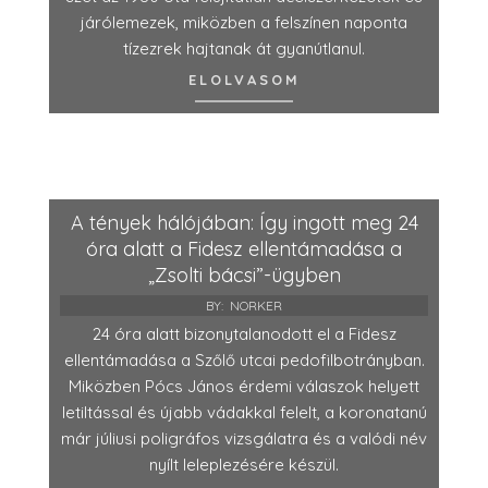
járólemezek, miközben a felszínen naponta
tízezrek hajtanak át gyanútlanul.
ELOLVASOM
A tények hálójában: Így ingott meg 24
óra alatt a Fidesz ellentámadása a
„Zsolti bácsi”-ügyben
BY:
NORKER
24 óra alatt bizonytalanodott el a Fidesz
ellentámadása a Szőlő utcai pedofilbotrányban.
Miközben Pócs János érdemi válaszok helyett
letiltással és újabb vádakkal felelt, a koronatanú
már júliusi poligráfos vizsgálatra és a valódi név
nyílt leleplezésére készül.