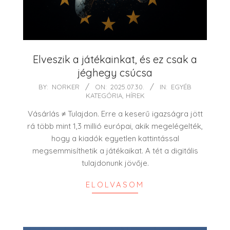
Elveszik a játékainkat, és ez csak a
jéghegy csúcsa
2025-
BY:
NORKER
ON:
2025.07.30.
IN:
EGYÉB
KATEGÓRIA
,
HÍREK
07-
30
Vásárlás ≠ Tulajdon. Erre a keserű igazságra jött
rá több mint 1,3 millió európai, akik megelégelték,
hogy a kiadók egyetlen kattintással
megsemmisíthetik a játékaikat. A tét a digitális
tulajdonunk jövője.
ELOLVASOM