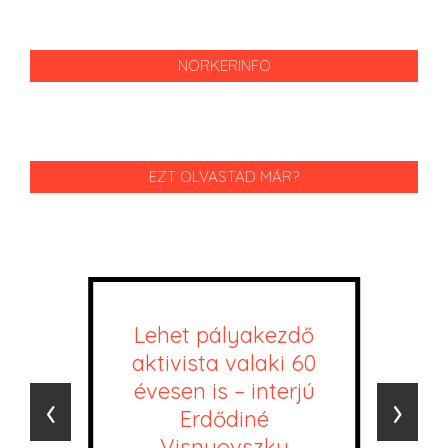
NORKERINFO
EZT OLVASTAD MÁR?
Lehet pályakezdő
aktivista valaki 60
évesen is – interjú
‹
›
Erdődiné
Visnyovszky