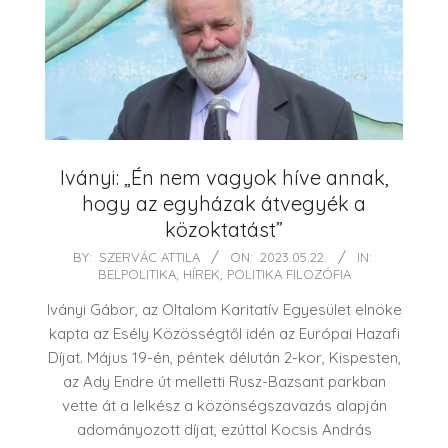
Iványi: „Én nem vagyok híve annak,
hogy az egyházak átvegyék a
közoktatást”
2023-
BY:
SZERVÁC ATTILA
ON:
2023.05.22.
IN:
BELPOLITIKA
,
HÍREK
,
POLITIKA FILOZÓFIA
05-
22
Iványi Gábor, az Oltalom Karitatív Egyesület elnöke
kapta az Esély Közösségtől idén az Európai Hazafi
Díjat. Május 19-én, péntek délután 2-kor, Kispesten,
az Ady Endre út melletti Rusz-Bazsant parkban
vette át a lelkész a közönségszavazás alapján
adományozott díjat, ezúttal Kocsis András