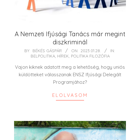
A Nemzeti Ifjúsági Tanács már megint
diszkriminál
2023-
BY:
BÉKÉS GÁSPÁR
ON:
2023.01.28.
IN:
BELPOLITIKA
,
HÍREK
,
POLITIKA FILOZÓFIA
01-
28
Vajon kiknek adatott meg a lehetőség, hogy uniós
küldötteket válasszanak ENSZ Ifjúsági Delegált
Programjához?
ELOLVASOM