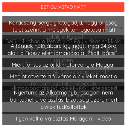
EZT OLVASTAD MÁR?
Karácsony Gergely letagadja, hogy bírósági
LEGUTÓBBI HÍREINK
VIEW ALL
ítélet szerint a melegek támogatása miatt
rúgták ki Békést
Belülről rohad a Petőfi híd? Egy videós sokkoló
A tények hálójában: Így ingott meg 24 óra
felvételeket készített az átkelő gyomrában
alatt a Fidesz ellentámadása a „Zsolti bácsi”-
ügyben
Miért fontos az új klímatörvény a Magyar
Természetvédők Szövetsége szerint?
Megint átverte a főváros a civileket, most a
rakpart lezárása kapcsán
Klímaszorongásból cselekvés? Lehetséges!
Nyertünk az Alkotmánybíróságon: nem
Közösségi beharangozó
büntethet a választási bizottság azért, mert
civilek tudósítottak
Ilyen volt a választás Malagán – videó