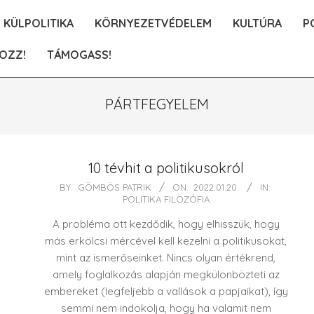
KÜLPOLITIKA
KÖRNYEZETVÉDELEM
KULTÚRA
P
OZZ!
TÁMOGASS!
PÁRTFEGYELEM
10 tévhit a politikusokról
2022-
BY:
GÖMBÖS PATRIK
ON:
2022.01.20.
IN:
POLITIKA FILOZÓFIA
01-
20
A probléma ott kezdődik, hogy elhisszük, hogy
más erkölcsi mércével kell kezelni a politikusokat,
mint az ismerőseinket. Nincs olyan értékrend,
amely foglalkozás alapján megkülönbözteti az
embereket (legfeljebb a vallások a papjaikat), így
semmi nem indokolja, hogy ha valamit nem