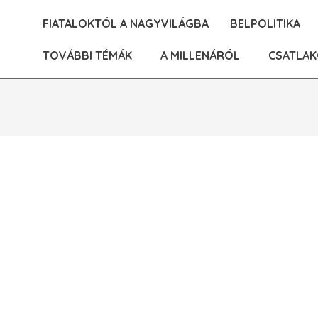
Skip
FIATALOKTÓL A NAGYVILÁGBA
BELPOLITIKA
to
content
TOVÁBBI TÉMÁK
A MILLENÁRÓL
CSATLAK