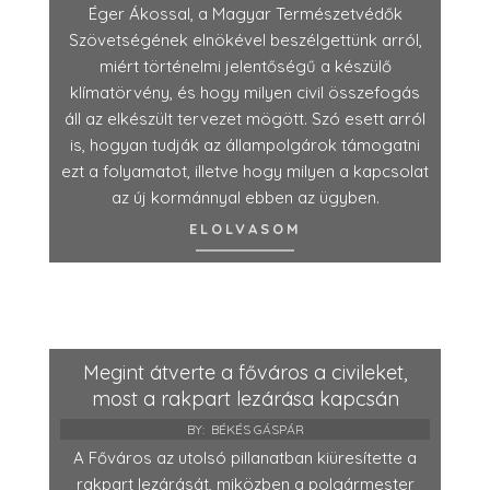
Éger Ákossal, a Magyar Természetvédők
Szövetségének elnökével beszélgettünk arról,
miért történelmi jelentőségű a készülő
klímatörvény, és hogy milyen civil összefogás
áll az elkészült tervezet mögött. Szó esett arról
is, hogyan tudják az állampolgárok támogatni
ezt a folyamatot, illetve hogy milyen a kapcsolat
az új kormánnyal ebben az ügyben.
ELOLVASOM
Megint átverte a főváros a civileket,
most a rakpart lezárása kapcsán
BY:
BÉKÉS GÁSPÁR
A Főváros az utolsó pillanatban kiüresítette a
rakpart lezárását, miközben a polgármester