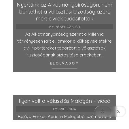
Nyertünk az Alkotmánybíróságon: nem
büntethet a választási bizottság azért,
mert civilek tudósítottak
BY:
BÉKÉS GÁSPÁR
Az Alkotmánybíróság szerint a Millenna
törvényesen járt el, amikor a külképviseletekre
civil riportereket toborzott a választások
tisztaságának biztosítása érdekében.
ELOLVASOM
Ilyen volt a választás Malagán – videó
BY:
MILLENNA
Balázs-Farkas Adrienn Malagából számol be a
választási hangulatról Malagán.