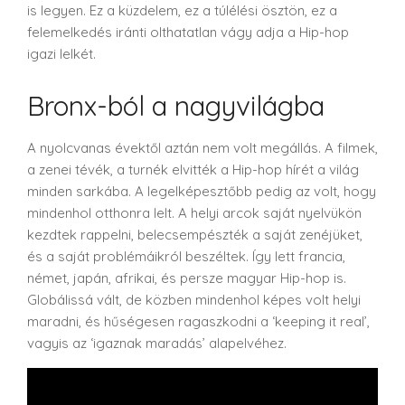
is legyen. Ez a küzdelem, ez a túlélési ösztön, ez a
felemelkedés iránti olthatatlan vágy adja a Hip-hop
igazi lelkét.
Bronx-ból a nagyvilágba
A nyolcvanas évektől aztán nem volt megállás. A filmek,
a zenei tévék, a turnék elvitték a Hip-hop hírét a világ
minden sarkába. A legelképesztőbb pedig az volt, hogy
mindenhol otthonra lelt. A helyi arcok saját nyelvükön
kezdtek rappelni, belecsempészték a saját zenéjüket,
és a saját problémáikról beszéltek. Így lett francia,
német, japán, afrikai, és persze magyar Hip-hop is.
Globálissá vált, de közben mindenhol képes volt helyi
maradni, és hűségesen ragaszkodni a ‘keeping it real’,
vagyis az ‘igaznak maradás’ alapelvéhez.