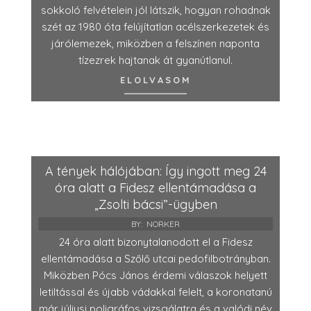
sokkoló felvételein jól látszik, hogyan rohadnak
szét az 1980 óta felújítatlan acélszerkezetek és
járólemezek, miközben a felszínen naponta
tízezrek hajtanak át gyanútlanul.
ELOLVASOM
A tények hálójában: Így ingott meg 24
óra alatt a Fidesz ellentámadása a
„Zsolti bácsi”-ügyben
BY:
NORKER
24 óra alatt bizonytalanodott el a Fidesz
ellentámadása a Szőlő utcai pedofilbotrányban.
Miközben Pócs János érdemi válaszok helyett
letiltással és újabb vádakkal felelt, a koronatanú
már júliusi poligráfos vizsgálatra és a valódi név