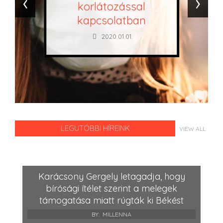
‹
›
korlátozással
kapcsolatban
2020.01.01.
LEGUTÓBBI HÍREINK
VIEW ALL
Karácsony Gergely letagadja, hogy
bírósági ítélet szerint a melegek
támogatása miatt rúgták ki Békést
BY:
MILLENNA