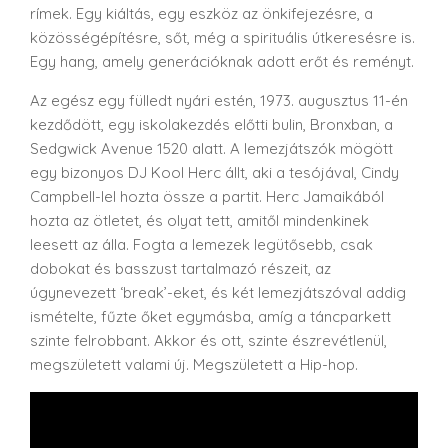
rímek. Egy kiáltás, egy eszköz az önkifejezésre, a
közösségépítésre, sőt, még a spirituális útkeresésre is.
Egy hang, amely generációknak adott erőt és reményt.
Az egész egy fülledt nyári estén, 1973. augusztus 11-én
kezdődött, egy iskolakezdés előtti bulin, Bronxban, a
Sedgwick Avenue 1520 alatt. A lemezjátszók mögött
egy bizonyos DJ Kool Herc állt, aki a tesójával, Cindy
Campbell-lel hozta össze a partit. Herc Jamaikából
hozta az ötletet, és olyat tett, amitől mindenkinek
leesett az álla. Fogta a lemezek legütősebb, csak
dobokat és basszust tartalmazó részeit, az
úgynevezett ‘break’-eket, és két lemezjátszóval addig
ismételte, fűzte őket egymásba, amíg a táncparkett
szinte felrobbant. Akkor és ott, szinte észrevétlenül,
megszületett valami új. Megszületett a Hip-hop.