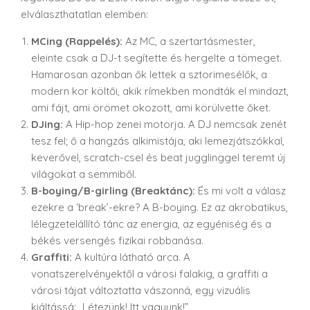
elválaszthatatlan elemben:
MCing (Rappelés):
Az MC, a szertartásmester,
eleinte csak a DJ-t segítette és hergelte a tömeget.
Hamarosan azonban ők lettek a sztorimesélők, a
modern kor költői, akik rímekben mondták el mindazt,
ami fájt, ami örömet okozott, ami körülvette őket.
DJing:
A Hip-hop zenei motorja. A DJ nemcsak zenét
tesz fel; ő a hangzás alkimistája, aki lemezjátszókkal,
keverővel, scratch-csel és beat jugglinggel teremt új
világokat a semmiből.
B-boying/B-girling (Breaktánc):
És mi volt a válasz
ezekre a ‘break’-ekre? A B-boying. Ez az akrobatikus,
lélegzetelállító tánc az energia, az egyéniség és a
békés versengés fizikai robbanása.
Graffiti:
A kultúra látható arca. A
vonatszerelvényektől a városi falakig, a graffiti a
városi tájat változtatta vászonná, egy vizuális
kiáltássá: „Létezünk! Itt vagyunk!”