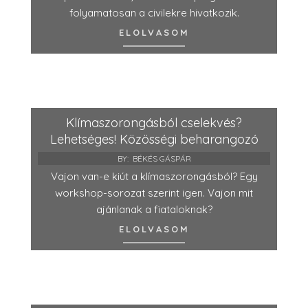
folyamatosan a civilekre hivatkozik.
ELOLVASOM
Klímaszorongásból cselekvés?
Lehetséges! Közösségi beharangozó
BY:
BÉKÉS GÁSPÁR
Vajon van-e kiút a klímaszorongásból? Egy
workshop-sorozat szerint igen. Vajon mit
ajánlanak a fiataloknak?
ELOLVASOM