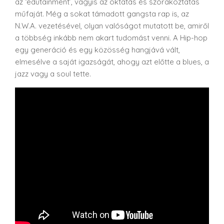
az ‘edutainment’, vagyis az oktatás és szórakoztatás
műfaját. Még a sokat támadott gangsta rap is, az
N.W.A. vezetésével, olyan valóságot mutatott be, amiről
a többség inkább nem akart tudomást venni. A Hip-hop
egy generáció és egy közösség hangjává vált,
elmesélve a saját igazságát, ahogy azt előtte a blues, a
jazz vagy a soul tette.