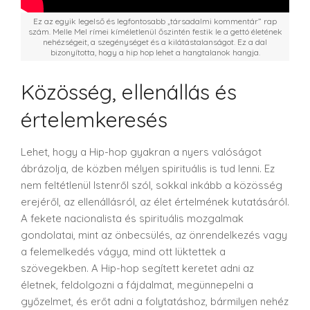
Ez az egyik legelső és legfontosabb „társadalmi kommentár” rap
szám. Melle Mel rímei kíméletlenül őszintén festik le a gettó életének
nehézségeit, a szegénységet és a kilátástalanságot. Ez a dal
bizonyította, hogy a hip hop lehet a hangtalanok hangja.
Közösség, ellenállás és
értelemkeresés
Lehet, hogy a Hip-hop gyakran a nyers valóságot
ábrázolja, de közben mélyen spirituális is tud lenni. Ez
nem feltétlenül Istenről szól, sokkal inkább a közösség
erejéről, az ellenállásról, az élet értelmének kutatásáról.
A fekete nacionalista és spirituális mozgalmak
gondolatai, mint az önbecsülés, az önrendelkezés vagy
a felemelkedés vágya, mind ott lüktettek a
szövegekben. A Hip-hop segített keretet adni az
életnek, feldolgozni a fájdalmat, megünnepelni a
győzelmet, és erőt adni a folytatáshoz, bármilyen nehéz