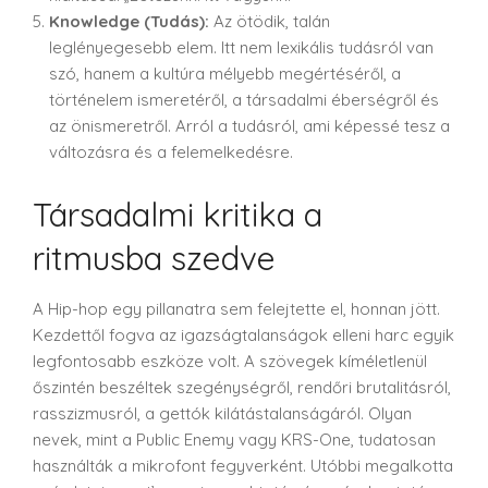
Knowledge (Tudás):
Az ötödik, talán
leglényegesebb elem. Itt nem lexikális tudásról van
szó, hanem a kultúra mélyebb megértéséről, a
történelem ismeretéről, a társadalmi éberségről és
az önismeretről. Arról a tudásról, ami képessé tesz a
változásra és a felemelkedésre.
Társadalmi kritika a
ritmusba szedve
A Hip-hop egy pillanatra sem felejtette el, honnan jött.
Kezdettől fogva az igazságtalanságok elleni harc egyik
legfontosabb eszköze volt. A szövegek kíméletlenül
őszintén beszéltek szegénységről, rendőri brutalitásról,
rasszizmusról, a gettók kilátástalanságáról. Olyan
nevek, mint a Public Enemy vagy KRS-One, tudatosan
használták a mikrofont fegyverként. Utóbbi megalkotta