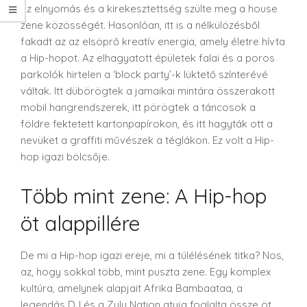
az elnyomás és a kirekesztettség szülte meg a house
zene közösségét. Hasonlóan, itt is a nélkülözésből
fakadt az az elsöprő kreatív energia, amely életre hívta
a Hip-hopot. Az elhagyatott épületek falai és a poros
parkolók hirtelen a ‘block party’-k lüktető színterévé
váltak. Itt dübörögtek a jamaikai mintára összerakott
mobil hangrendszerek, itt pörögtek a táncosok a
földre fektetett kartonpapírokon, és itt hagyták ott a
nevüket a graffiti művészek a téglákon. Ez volt a Hip-
hop igazi bölcsője.
Több mint zene: A Hip-hop
öt alappillére
De mi a Hip-hop igazi ereje, mi a túlélésének titka? Nos,
az, hogy sokkal több, mint puszta zene. Egy komplex
kultúra, amelynek alapjait Afrika Bambaataa, a
legendás DJ és a Zulu Nation atyja foglalta össze öt,