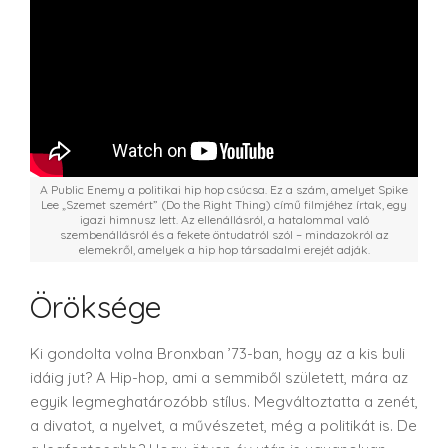
A Public Enemy a politikai hip hop csúcsa. Ez a szám, amelyet Spike
Lee „Szemet szemért” (Do the Right Thing) című filmjéhez írtak, egy
igazi himnusz lett. Az ellenállásról, a hatalommal való
szembenállásról és a fekete öntudatról szól – mindazokról az
elemekről, amelyek a hip hop társadalmi erejét adják.
Öröksége
Ki gondolta volna Bronxban ’73-ban, hogy az a kis buli
idáig jut? A Hip-hop, ami a semmiből született, mára az
egyik legmeghatározóbb stílus. Megváltoztatta a zenét,
a divatot, a nyelvet, a művészetet, még a politikát is. De