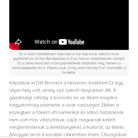
Ez a szám tökéletesen képviseli a hip hop korai, electro-funk
gyökereit és Afrika Bambaataa, a Zulu Nation alapítójának vízióját.
Ez a zene nemcsak a táncparketteket hódította meg, hanem a
közösségépítés és a „Peace, Love, Unity, and Having Fun” eszméjét is
hirdette.
Képzeljük el Dél-Bronxot a hetvenes években! Ez egy
olyan hely volt, amely szó szerint lángokban állt. A
gazdasági válság, a bűnözés és az állami magára
hagyatottság jelentette a sivár valóságot. Ebben a
közegben a főként afroamerikai és latinó fiataloknak
nem volt más választásuk, saját maguknak kellett
megteremteniük a lehetőségeket, a kultúrát, az életet.
Ahogyan arról a korábbi cikkemben írtam, Chicagóban