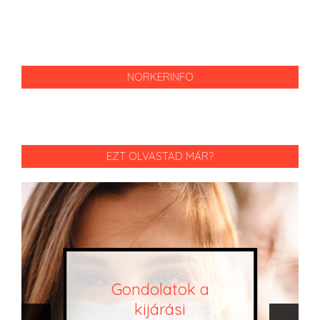
NORKERINFO
EZT OLVASTAD MÁR?
Gondolatok a
kijárási