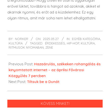
a legfontosabb? Hogy ötven év után is ugyanolyan
erővel lüktet, továbbra is hangot ad azoknak, akiket el
akarnak nyomni, és erőt ad a küzdelemhez. Ez egy
olyan ritmus, amit már soha nem lehet elhallgattatni.
2025-
BY:
NORKER
ON:
2025.05.27.
IN:
EGYÉB KATEGÓRIA
,
05-
KULTÚRA
TAGGED:
ÉRDEKESSÉG
,
HIP-HOP
,
KULTÚRA
,
27
RITMUSOK NYOMABAN
,
ZENE
Previous Post:
Hazaárulás, székeken rohangálás és
kinyomtatott internet – az áprilisi Fővárosi
Közgyűlés 7 percben
Next Post:
Tiltsuk be a Dunát
KÖVESS MINKET!