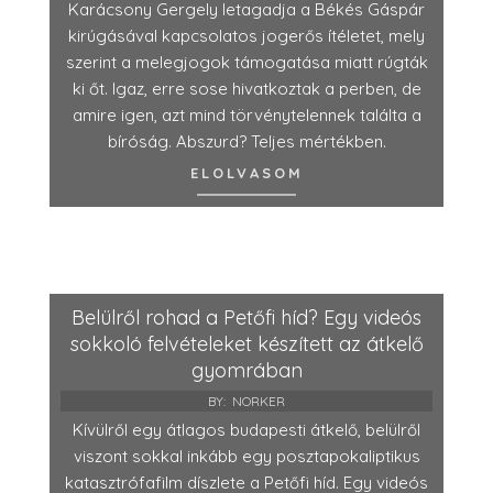
Karácsony Gergely letagadja a Békés Gáspár
kirúgásával kapcsolatos jogerős ítéletet, mely
szerint a melegjogok támogatása miatt rúgták
ki őt. Igaz, erre sose hivatkoztak a perben, de
amire igen, azt mind törvénytelennek találta a
bíróság. Abszurd? Teljes mértékben.
ELOLVASOM
Belülről rohad a Petőfi híd? Egy videós
sokkoló felvételeket készített az átkelő
gyomrában
BY:
NORKER
Kívülről egy átlagos budapesti átkelő, belülről
viszont sokkal inkább egy posztapokaliptikus
katasztrófafilm díszlete a Petőfi híd. Egy videós