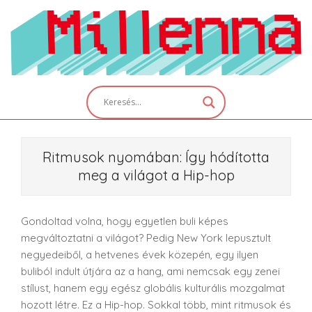
Skip
to
content
Primary
Navigation
Menu
Ritmusok nyomában: Így hódította
meg a világot a Hip-hop
Gondoltad volna, hogy egyetlen buli képes
megváltoztatni a világot? Pedig New York lepusztult
negyedeiből, a hetvenes évek közepén, egy ilyen
buliból indult útjára az a hang, ami nemcsak egy zenei
stílust, hanem egy egész globális kulturális mozgalmat
hozott létre. Ez a Hip-hop. Sokkal több, mint ritmusok és