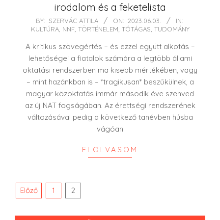
irodalom és a feketelista
2023-
BY:
SZERVÁC ATTILA
ON:
2023.06.03.
IN:
KULTÚRA
,
NNF
,
TÖRTÉNELEM
,
TÓTÁGAS
,
TUDOMÁNY
06-
03
A kritikus szövegértés – és ezzel együtt alkotás –
lehetőségei a fiatalok számára a legtöbb állami
oktatási rendszerben ma kisebb mértékében, vagy
– mint hazánkban is – *tragikusan* beszűkülnek, a
magyar közoktatás immár második éve szenved
az új NAT fogságában. Az érettségi rendszerének
változásával pedig a következő tanévben húsba
vágóan
ELOLVASOM
Bejegyzések
Előző
1
2
lapozása