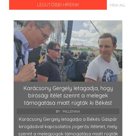
LEGUTÓBBI HÍREINK
VIEW ALL
Karácsony Gergely letagadja, hogy
bírósági ítélet szerint a melegek
támogatása miatt rúgták ki Békést
BY:
MILLENNA
Karácsony Gergely letagadja a Békés Gáspár
kirúgásával kapcsolatos jogerős ítéletet, mely
szerint a melegjogok támogatása miatt rúgták