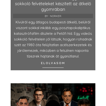
sokkoló felvételeket készített az átkelő
gyomrában
BY:
NORKER
Kívülről egy átlagos budapesti átkelő, belülről
viszont sokkal inkább egy posztapokaliptikus
katasztrófafilm díszlete a Petőfi híd. Egy videós
sokkoló felvételein jól látszik, hogyan rohadnak
szét az 1980 óta felújítatlan acélszerkezetek és
járólemezek, miközben a felszínen naponta
tízezrek hajtanak át gyanútlanul.
ELOLVASOM