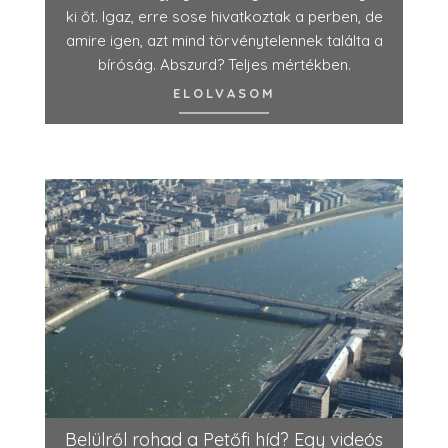
ki őt. Igaz, erre sose hivatkoztak a perben, de
amire igen, azt mind törvénytelennek találta a
bíróság. Abszurd? Teljes mértékben.
ELOLVASOM
Belülről rohad a Petőfi híd? Egy videós