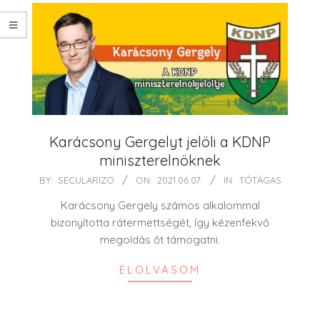
Karácsony Gergelyt jelöli a KDNP
miniszterelnöknek
2021-
BY:
SECULARIZO
ON:
2021.06.07.
IN:
TÓTÁGAS
06-
Karácsony Gergely számos alkalommal
07
bizonyította rátermettségét, így kézenfekvő
megoldás őt támogatni.
ELOLVASOM