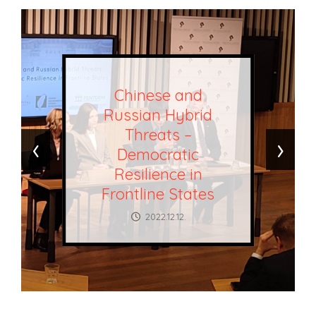
Chinese and
Russian Hybrid
Threats –
‹
›
Democratic
Resilience in
Frontline States
2022.12.12.