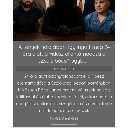
A tények hálójában: Így ingott meg 24
óra alatt a Fidesz ellentámadása a
„Zsolti bácsi”-ügyben
BY:
NORKER
24 óra alatt bizonytalanodott el a Fidesz
ellentámadása a Szőlő utcai pedofilbotrányban.
Miközben Pócs János érdemi válaszok helyett
letiltással és újabb vádakkal felelt, a koronatanú
már júliusi poligráfos vizsgálatra és a valódi név
nyílt leleplezésére készül.
ELOLVASOM