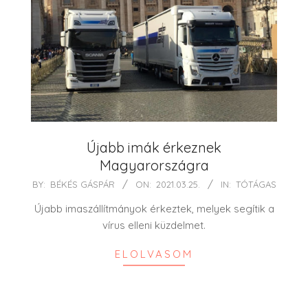
Újabb imák érkeznek
Magyarországra
2021-
BY:
BÉKÉS GÁSPÁR
ON:
2021.03.25.
IN:
TÓTÁGAS
03-
Újabb imaszállítmányok érkeztek, melyek segítik a
25
vírus elleni küzdelmet.
ELOLVASOM