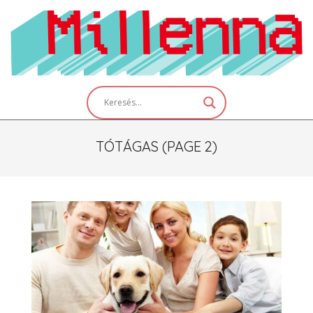
Skip
to
content
Primary
Navigation
Menu
TÓTÁGAS
(PAGE 2)