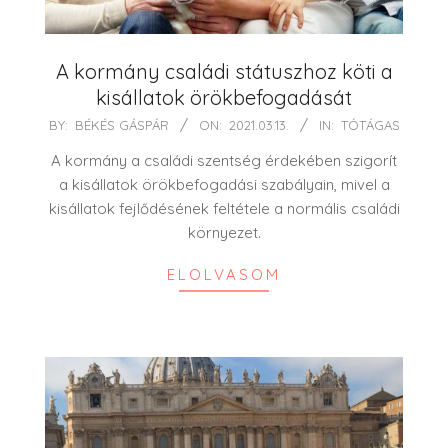
A kormány családi státuszhoz köti a
kisállatok örökbefogadását
2021-
BY:
BÉKÉS GÁSPÁR
ON:
2021.03.13.
IN:
TÓTÁGAS
03-
A kormány a családi szentség érdekében szigorít
13
a kisállatok örökbefogadási szabályain, mivel a
kisállatok fejlődésének feltétele a normális családi
környezet.
ELOLVASOM