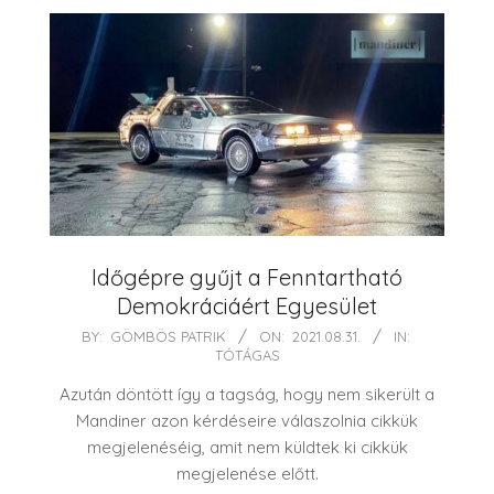
Időgépre gyűjt a Fenntartható
Demokráciáért Egyesület
2021-
BY:
GÖMBÖS PATRIK
ON:
2021.08.31.
IN:
TÓTÁGAS
08-
31
Azután döntött így a tagság, hogy nem sikerült a
Mandiner azon kérdéseire válaszolnia cikkük
megjelenéséig, amit nem küldtek ki cikkük
megjelenése előtt.