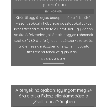
gyomrában
BY:
NORKER
Kívülről egy átlagos budapesti átkelő, belülről
viszont sokkal inkább egy posztapokaliptikus
katasztrófafilm díszlete a Petőfi híd. Egy videós
sokkoló felvételein jól látszik, hogyan rohadnak
szét az 1980 óta felújítatlan acélszerkezetek és
járólemezek, miközben a felszínen naponta
tízezrek hajtanak át gyanútlanul.
ELOLVASOM
A tények hálójában: Így ingott meg 24
óra alatt a Fidesz ellentámadása a
„Zsolti bácsi”-ügyben