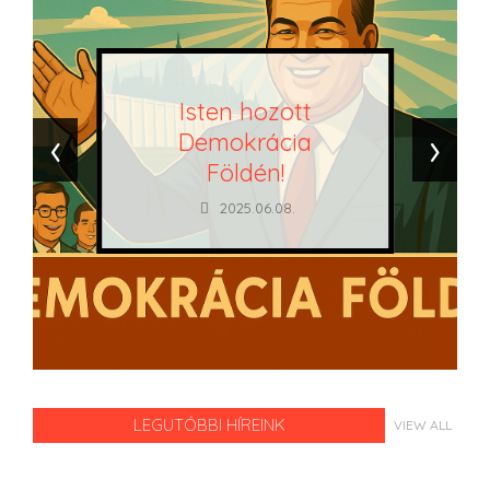
Isten hozott
‹
›
Demokrácia
Földén!
2025.06.08.
LEGUTÓBBI HÍREINK
VIEW ALL