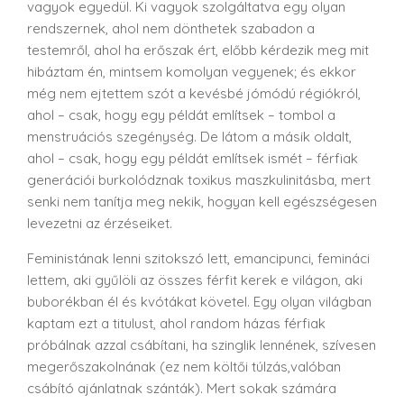
vagyok egyedül. Ki vagyok szolgáltatva egy olyan
rendszernek, ahol nem dönthetek szabadon a
testemről, ahol ha erőszak ért, előbb kérdezik meg mit
hibáztam én, mintsem komolyan vegyenek; és ekkor
még nem ejtettem szót a kevésbé jómódú régiókról,
ahol – csak, hogy egy példát említsek – tombol a
menstruációs szegénység. De látom a másik oldalt,
ahol – csak, hogy egy példát említsek ismét – férfiak
generációi burkolódznak toxikus maszkulinitásba, mert
senki nem tanítja meg nekik, hogyan kell egészségesen
levezetni az érzéseiket.
Feministának lenni szitokszó lett, emancipunci, femináci
lettem, aki gyűlöli az összes férfit kerek e világon, aki
buborékban él és kvótákat követel. Egy olyan világban
kaptam ezt a titulust, ahol random házas férfiak
próbálnak azzal csábítani, ha szinglik lennének, szívesen
megerőszakolnának (ez nem költői túlzás,valóban
csábító ajánlatnak szánták). Mert sokak számára