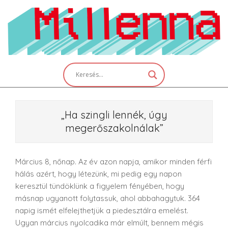
Skip
to
content
Primary
Navigation
Menu
„Ha szingli lennék, úgy
megerőszakolnálak”
Március 8, nőnap. Az év azon napja, amikor minden férfi
hálás azért, hogy létezünk, mi pedig egy napon
keresztül tündöklünk a figyelem fényében, hogy
másnap ugyanott folytassuk, ahol abbahagytuk. 364
napig ismét elfelejthetjük a piedesztálra emelést.
Ugyan március nyolcadika már elmúlt, bennem mégis