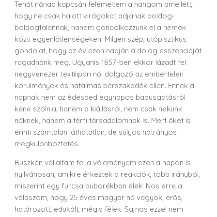
Tehát nőnap kapcsán felemeltem a hangom amellett,
hogy ne csak halott virágokat adjanak boldog-
boldogtalannak, hanem gondolkozzunk el a nemek
közti egyenlőtlenségeken. Milyen szép, utópisztikus
gondolat, hogy az év ezen napján a dolog esszenciáját
ragadnánk meg. Ugyanis 1857-ben ekkor lázadt fel
negyvenezer textilipari női dolgozó az embertelen
körülmények és hatalmas bérszakadék ellen. Ennek a
napnak nem az édesded egynapos babusgatásról
kéne szólnia, hanem a kiállásról, nem csak nekünk
nőknek, hanem a férfi társadalomnak is. Mert őket is
érinti számtalan láthatatlan, de súlyos hátrányos
megkülönböztetés.
Büszkén vállaltam fel a véleményem ezen a napon is
nyilvánosan, amikre érkeztek a reakciók, több irányból,
miszerint egy furcsa buborékban élek. Nos erre a
válaszom, hogy 25 éves magyar nő vagyok, erős,
határozott, edukált, mégis félek. Sajnos ezzel nem