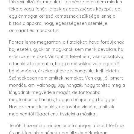
túlszexualizálják magukat. Természetesen nem minden
fekete vagy fehér, létezik az egészséges középút, de
egy önmagát kereső kamasznak szüksége lenne a
biztos alapokra, hogy egészségesen szemlélje
önmagát és másokat is.
Fontos lenne megtanítani a fiatalokat, hova forduljanak
baj esetén, gyakran maguknak sem merik bevallani, ha
erőszak érte őket. Viszont itt felvetném, visszacsatolva
a tanulási folyamatra, hogy a másokkal való egyenlő
bánásmódra, érzékenyítésre is hangsúlyt kell fektetni.
Szándékosan nem említek nemeket. Van egy jól ismert
mondás, ami valahogy úgy hangzik, hogy tanítsd meg a
lányodnak megvédeni magát, de fontosabb
megtanítani a fiadnak, hogyan bánjon egy hölggyel.
Nos ez remek kiindulás, de tovább vinném, tanítsuk
meg nemtől függetlenül tisztelni a másikat.
Tehát itt üzenném minden pua tréningen átesett férfinak
és anti-feminista nőnek, nem áll szándékunkban