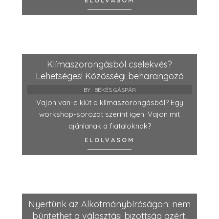
Klímaszorongásból cselekvés?
Lehetséges! Közösségi beharangozó
BY:
BÉKÉS GÁSPÁR
Vajon van-e kiút a klímaszorongásból? Egy
workshop-sorozat szerint igen. Vajon mit
ajánlanak a fiataloknak?
ELOLVASOM
Nyertünk az Alkotmánybíróságon: nem
büntethet a választási bizottság azért,