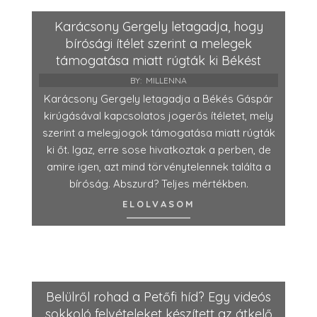
Karácsony Gergely letagadja, hogy
bírósági ítélet szerint a melegek
támogatása miatt rúgták ki Békést
BY:
MILLENNA
Karácsony Gergely letagadja a Békés Gáspár
kirúgásával kapcsolatos jogerős ítéletet, mely
szerint a melegjogok támogatása miatt rúgták
ki őt. Igaz, erre sose hivatkoztak a perben, de
amire igen, azt mind törvénytelennek találta a
bíróság. Abszurd? Teljes mértékben.
ELOLVASOM
Belülről rohad a Petőfi híd? Egy videós
sokkoló felvételeket készített az átkelő