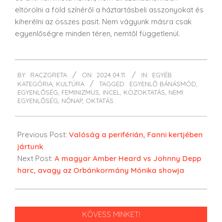
eltörölni a föld színéről a háztartásbeli asszonyokat és
kiherélni az összes pasit. Nem vágyunk másra csak
egyenlőségre minden téren, nemtől függetlenül.
2024-
BY:
RACZGRETA
ON:
2024.04.11.
IN:
EGYÉB
04-
KATEGÓRIA
,
KULTÚRA
TAGGED:
EGYENLŐ BÁNÁSMÓD
,
11
EGYENLŐSÉG
,
FEMINIZMUS
,
INCEL
,
KÖZOKTATÁS
,
NEMI
EGYENLŐSÉG
,
NŐNAP
,
OKTATÁS
Previous Post:
Valóság a periférián, Fanni kertjében
jártunk
Next Post:
A magyar Amber Heard vs Johnny Depp
harc, avagy az Orbánkormány Mónika showja
KÖVESS MINKET!