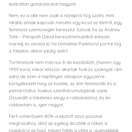
lezáratlan gondolatokat hagyott.
Nem, ez a cikk nem csak a nőnapról fog szólni, mint
inkább annak kapcsán mesélni egy kicsit az életről, egy
feminista szemüvegén keresztül. Szóval, ha az Andrew
Tate – Panajoth Dávid keresztmetszetből érkezel,
maradj és olvasd el, ha Emmeline Pankhurst portré lóg
a faladon, akkor pedig azért.
Történetünk nem március 8-án kezdődött, (hanem úgy
1999 körül, mikor először akartak fodros szoknyát rám
adni) de ezen a napfényes nőnapon egyszerre
környékezett meg az incelek, az anti-feministák és a
patriarchátus toxikus szentháromságának szele.
Összeállt a tökéletes elegy a robbanáshoz, és én
robbantam is, igen nagyot.
Férfi ismerőseim 80%-a eljutott azon posztok
megírásához, ahol az egekig dicsőítik a nőket, a
csapból is az folyt, milyen hálás a világ a „gyengébbik