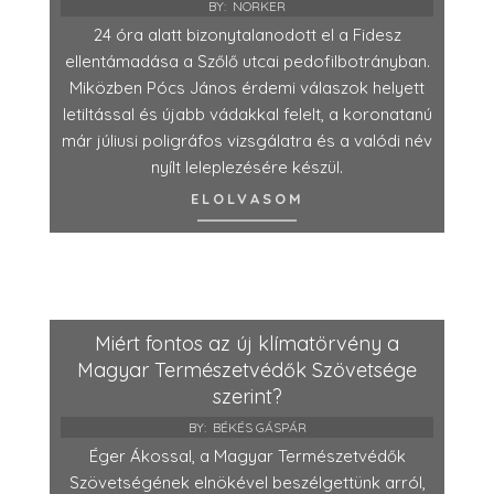
BY:
NORKER
24 óra alatt bizonytalanodott el a Fidesz
ellentámadása a Szőlő utcai pedofilbotrányban.
Miközben Pócs János érdemi válaszok helyett
letiltással és újabb vádakkal felelt, a koronatanú
már júliusi poligráfos vizsgálatra és a valódi név
nyílt leleplezésére készül.
ELOLVASOM
Miért fontos az új klímatörvény a
Magyar Természetvédők Szövetsége
szerint?
BY:
BÉKÉS GÁSPÁR
Éger Ákossal, a Magyar Természetvédők
Szövetségének elnökével beszélgettünk arról,