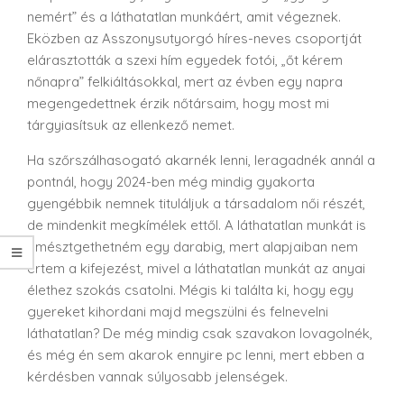
nemért” és a láthatatlan munkáért, amit végeznek.
Eközben az Asszonysutyorgó híres-neves csoportját
elárasztották a szexi hím egyedek fotói, „őt kérem
nőnapra” felkiáltásokkal, mert az évben egy napra
megengedettnek érzik nőtársaim, hogy most mi
tárgyiasítsuk az ellenkező nemet.
Ha szőrszálhasogató akarnék lenni, leragadnék annál a
pontnál, hogy 2024-ben még mindig gyakorta
gyengébbik nemnek tituláljuk a társadalom női részét,
de mindenkit megkímélek ettől. A láthatatlan munkát is
emésztgethetném egy darabig, mert alapjaiban nem
értem a kifejezést, mivel a láthatatlan munkát az anyai
élethez szokás csatolni. Mégis ki találta ki, hogy egy
gyereket kihordani majd megszülni és felnevelni
láthatatlan? De még mindig csak szavakon lovagolnék,
és még én sem akarok ennyire pc lenni, mert ebben a
kérdésben vannak súlyosabb jelenségek.