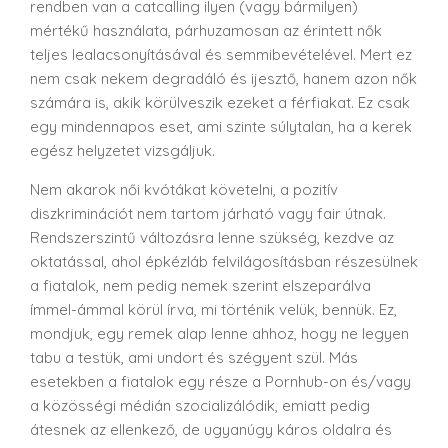
rendben van a catcalling ilyen (vagy bármilyen)
mértékű használata, párhuzamosan az érintett nők
teljes lealacsonyításával és semmibevételével. Mert ez
nem csak nekem degradáló és ijesztő, hanem azon nők
számára is, akik körülveszik ezeket a férfiakat. Ez csak
egy mindennapos eset, ami szinte súlytalan, ha a kerek
egész helyzetet vizsgáljuk.
Nem akarok női kvótákat követelni, a pozitív
diszkriminációt nem tartom járható vagy fair útnak.
Rendszerszintű változásra lenne szükség, kezdve az
oktatással, ahol épkézláb felvilágosításban részesülnek
a fiatalok, nem pedig nemek szerint elszeparálva
ímmel-ámmal körül írva, mi történik velük, bennük. Ez,
mondjuk, egy remek alap lenne ahhoz, hogy ne legyen
tabu a testük, ami undort és szégyent szül. Más
esetekben a fiatalok egy része a Pornhub-on és/vagy
a közösségi médián szocializálódik, emiatt pedig
átesnek az ellenkező, de ugyanúgy káros oldalra és