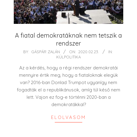
A fiatal demokratáknak nem tetszik a
rendszer
2020-
BY:
GÁSPÁR ZALÁN
ON:
2020.02.23.
IN:
KÜLPOLITIKA
02-
23
Az a kérdés, hogy a régi rendszer demokratái
mennyire értik meg, hogy a fiataloknak elegük
van? 2016-ban Donlad Trumpot ugyanígy nem
fogadták el a republikánusok, amíg túl késő nem
lett. Vajon ez fog-e történni 2020-ban a
demokratákkal?
ELOLVASOM