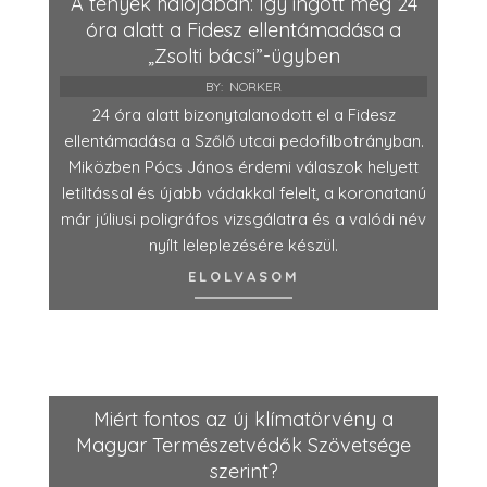
A tények hálójában: Így ingott meg 24
óra alatt a Fidesz ellentámadása a
„Zsolti bácsi”-ügyben
BY:
NORKER
24 óra alatt bizonytalanodott el a Fidesz
ellentámadása a Szőlő utcai pedofilbotrányban.
Miközben Pócs János érdemi válaszok helyett
letiltással és újabb vádakkal felelt, a koronatanú
már júliusi poligráfos vizsgálatra és a valódi név
nyílt leleplezésére készül.
ELOLVASOM
Miért fontos az új klímatörvény a
Magyar Természetvédők Szövetsége
szerint?