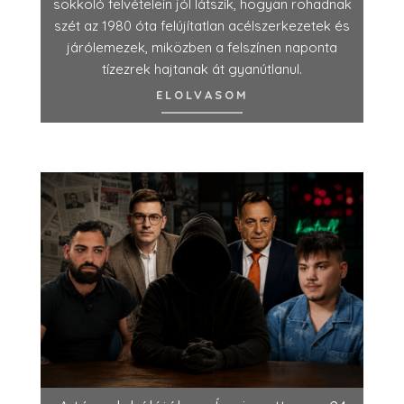
sokkoló felvételein jól látszik, hogyan rohadnak
szét az 1980 óta felújítatlan acélszerkezetek és
járólemezek, miközben a felszínen naponta
tízezrek hajtanak át gyanútlanul.
ELOLVASOM