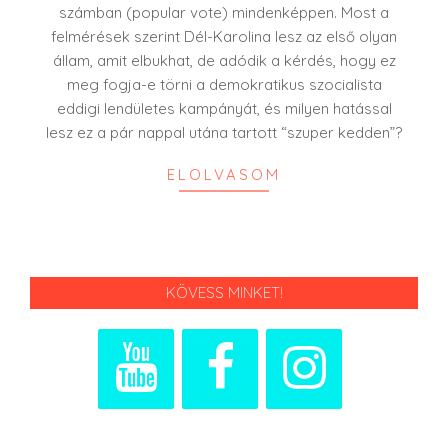
számban (popular vote) mindenképpen. Most a
felmérések szerint Dél-Karolina lesz az első olyan
állam, amit elbukhat, de adódik a kérdés, hogy ez
meg fogja-e törni a demokratikus szocialista
eddigi lendületes kampányát, és milyen hatással
lesz ez a pár nappal utána tartott “szuper kedden”?
ELOLVASOM
KÖVESS MINKET!