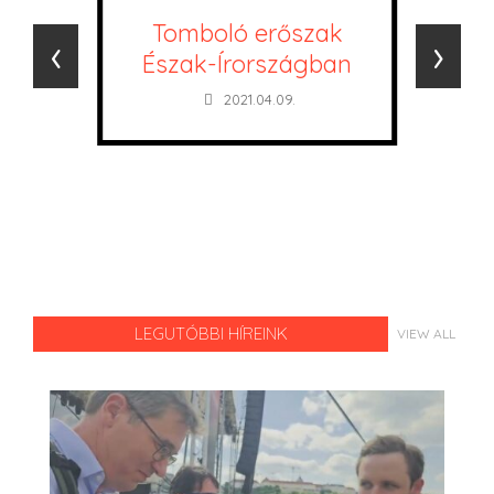
Tomboló erőszak
‹
›
Észak-Írországban
2021.04.09.
LEGUTÓBBI HÍREINK
VIEW ALL