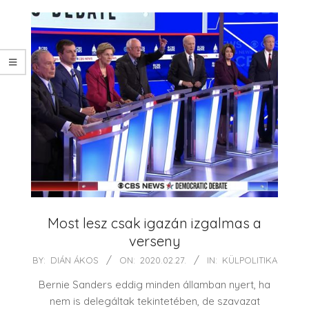
Most lesz csak igazán izgalmas a
verseny
2020-
BY:
DIÁN ÁKOS
ON:
2020.02.27.
IN:
KÜLPOLITIKA
02-
Bernie Sanders eddig minden államban nyert, ha
27
nem is delegáltak tekintetében, de szavazat