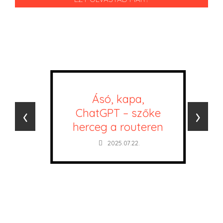
Ásó, kapa,
‹
›
ChatGPT – szőke
herceg a routeren
2025.07.22.