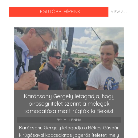
LEGUTÓBBI HÍREINK
VIEW ALL
Karácsony Gergely letagadja, hogy
bírósági ítélet szerint a melegek
támogatása miatt rúgták ki Békést
BY:
MILLENNA
Karácsony Gergely letagadja a Békés Gáspár
kirúgásával kapcsolatos jogerős ítéletet, mely