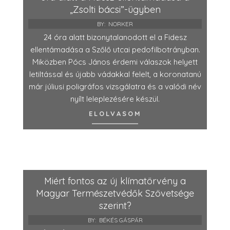
„Zsolti bácsi”-ügyben
BY:
NORKER
24 óra alatt bizonytalanodott el a Fidesz
ellentámadása a Szőlő utcai pedofilbotrányban.
Miközben Pócs János érdemi válaszok helyett
letiltással és újabb vádakkal felelt, a koronatanú
már júliusi poligráfos vizsgálatra és a valódi név
nyílt leleplezésére készül.
ELOLVASOM
Miért fontos az új klímatörvény a
Magyar Természetvédők Szövetsége
szerint?
BY:
BÉKÉS GÁSPÁR