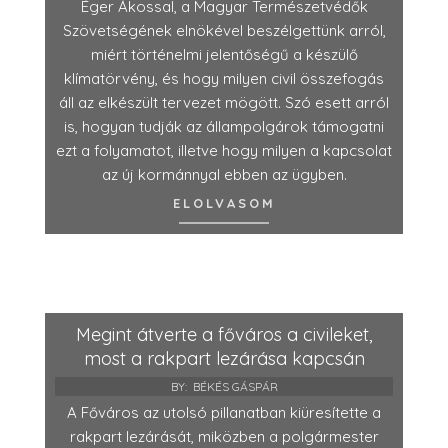
Éger Ákossal, a Magyar Természetvédők
Szövetségének elnökével beszélgettünk arról,
miért történelmi jelentőségű a készülő
klímatörvény, és hogy milyen civil összefogás
áll az elkészült tervezet mögött. Szó esett arról
is, hogyan tudják az állampolgárok támogatni
ezt a folyamatot, illetve hogy milyen a kapcsolat
az új kormánnyal ebben az ügyben.
ELOLVASOM
Megint átverte a főváros a civileket,
most a rakpart lezárása kapcsán
BY:
BÉKÉS GÁSPÁR
A Főváros az utolsó pillanatban kiüresítette a
rakpart lezárását, miközben a polgármester