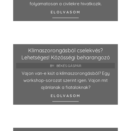
folyamatosan a civilekre hivatkozik.
ELOLVASOM
Klímaszorongásból cselekvés?
Lehetséges! Közösségi beharangozó
BY:
BÉKÉS GÁSPÁR
Vajon van-e kiút a klímaszorongásból? Egy
workshop-sorozat szerint igen. Vajon mit
ajánlanak a fiataloknak?
ELOLVASOM