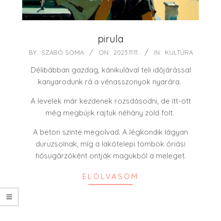
pirula
2023-
BY:
SZABÓ SOMA
ON:
2023.11.11.
IN:
KULTÚRA
11-
Délibábban gazdag, kánikulával teli időjárással
11
kanyarodunk rá a vénasszonyok nyarára.
A levelek már kezdenek rozsdásodni, de itt-ott
még megbújik rajtuk néhány zöld folt.
A beton szinte megolvad. A légkondik lágyan
duruzsolnak, míg a lakótelepi tömbök óriási
hősugárzóként ontják magukból a meleget.
ELOLVASOM