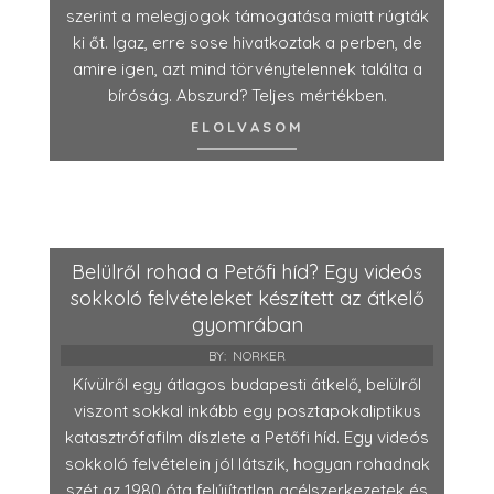
szerint a melegjogok támogatása miatt rúgták
ki őt. Igaz, erre sose hivatkoztak a perben, de
amire igen, azt mind törvénytelennek találta a
bíróság. Abszurd? Teljes mértékben.
ELOLVASOM
Belülről rohad a Petőfi híd? Egy videós
sokkoló felvételeket készített az átkelő
gyomrában
BY:
NORKER
Kívülről egy átlagos budapesti átkelő, belülről
viszont sokkal inkább egy posztapokaliptikus
katasztrófafilm díszlete a Petőfi híd. Egy videós
sokkoló felvételein jól látszik, hogyan rohadnak
szét az 1980 óta felújítatlan acélszerkezetek és