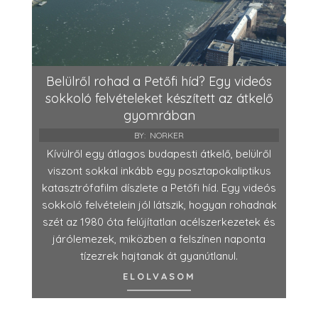
Belülről rohad a Petőfi híd? Egy videós
sokkoló felvételeket készített az átkelő
gyomrában
BY:
NORKER
Kívülről egy átlagos budapesti átkelő, belülről
viszont sokkal inkább egy posztapokaliptikus
katasztrófafilm díszlete a Petőfi híd. Egy videós
sokkoló felvételein jól látszik, hogyan rohadnak
szét az 1980 óta felújítatlan acélszerkezetek és
járólemezek, miközben a felszínen naponta
tízezrek hajtanak át gyanútlanul.
ELOLVASOM