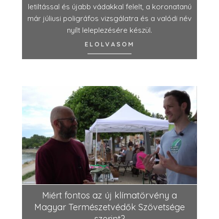
letiltással és újabb vádakkal felelt, a koronatanú
már júliusi poligráfos vizsgálatra és a valódi név
nyílt leleplezésére készül.
ELOLVASOM
Miért fontos az új klímatörvény a
Magyar Természetvédők Szövetsége
szerint?