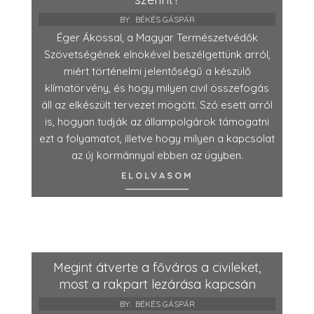
BY:
BÉKÉS GÁSPÁR
Éger Ákossal, a Magyar Természetvédők
Szövetségének elnökével beszélgettünk arról,
miért történelmi jelentőségű a készülő
klímatörvény, és hogy milyen civil összefogás
áll az elkészült tervezet mögött. Szó esett arról
is, hogyan tudják az állampolgárok támogatni
ezt a folyamatot, illetve hogy milyen a kapcsolat
az új kormánnyal ebben az ügyben.
ELOLVASOM
Megint átverte a főváros a civileket,
most a rakpart lezárása kapcsán
BY:
BÉKÉS GÁSPÁR