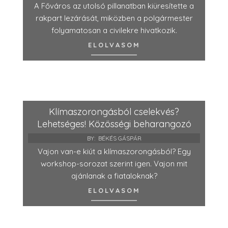
A Főváros az utolsó pillanatban kiüresítette a
rakpart lezárását, miközben a polgármester
folyamatosan a civilekre hivatkozik.
ELOLVASOM
Klímaszorongásból cselekvés?
Lehetséges! Közösségi beharangozó
BY:
BÉKÉS GÁSPÁR
Vajon van-e kiút a klímaszorongásból? Egy
workshop-sorozat szerint igen. Vajon mit
ajánlanak a fiataloknak?
ELOLVASOM