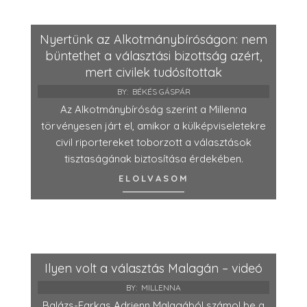
Nyertünk az Alkotmánybíróságon: nem
büntethet a választási bizottság azért,
mert civilek tudósítottak
BY:
BÉKÉS GÁSPÁR
Az Alkotmánybíróság szerint a Millenna
törvényesen járt el, amikor a külképviseletekre
civil riportereket toborzott a választások
tisztaságának biztosítása érdekében.
ELOLVASOM
Ilyen volt a választás Malagán – videó
BY:
MILLENNA
Balázs-Farkas Adrienn Malagából számol be a