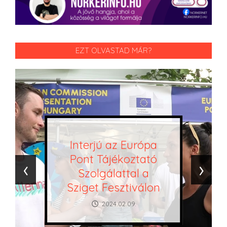
EZT OLVASTAD MÁR?
Interjú az Európa
Pont Tájékoztató
‹
›
Szolgálattal a
Sziget Fesztiválon
2024.02.09.