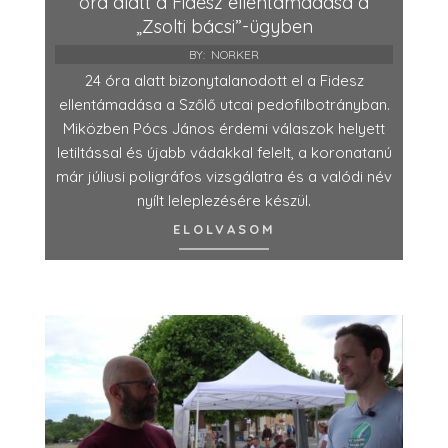
óra alatt a Fidesz ellentámadása a
„Zsolti bácsi”-ügyben
BY:
NORKER
24 óra alatt bizonytalanodott el a Fidesz
ellentámadása a Szőlő utcai pedofilbotrányban.
Miközben Pócs János érdemi válaszok helyett
letiltással és újabb vádakkal felelt, a koronatanú
már júliusi poligráfos vizsgálatra és a valódi név
nyílt leleplezésére készül.
ELOLVASOM