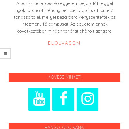
05
A párizsi Sciences Po egyetem bejáratát reggel
nyolc óra előtt néhány perccel több tucat tüntető
torlaszolta el, mellyel bezárásra kényszerítették az
intézmény fő campusát. Az egyetem ennek
következtében minden tanórát eltörölt aznapra.
ELOLVASOM
KÖVESS MINKET!
HANGOLÓDJ RÁNK!