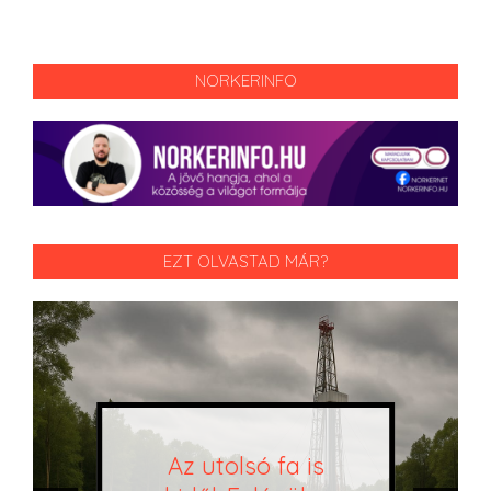
NORKERINFO
EZT OLVASTAD MÁR?
Az utolsó fa is