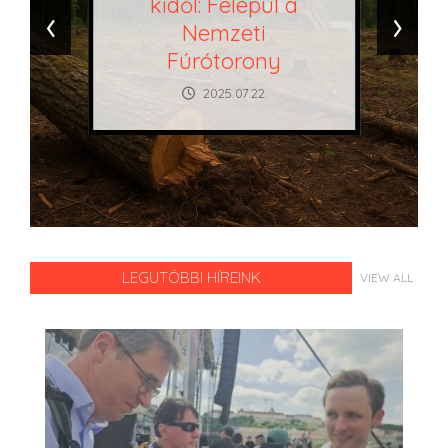
kidől: Felépül a
‹
›
Nemzeti
Fúrótorony
2025.07.22.
LEGUTÓBBI HÍREINK
VIEW ALL