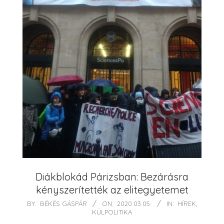
Diákblokád Párizsban: Bezárásra
kényszerítették az elitegyetemet
2020-
BY:
BÉKÉS GÁSPÁR
ON:
2020.03.05.
IN:
HÍREK
,
KÜLPOLITIKA
03-