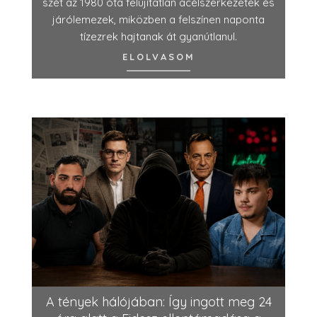
szét az 1980 óta felújítatlan acélszerkezetek és
járólemezek, miközben a felszínen naponta
tízezrek hajtanak át gyanútlanul.
ELOLVASOM
A tények hálójában: Így ingott meg 24