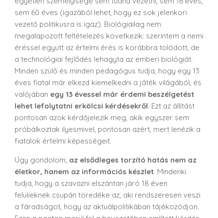
egyetlen személyisége sem tudna vezetni, sem 16 éves,
sem 60 éves (igazából lehet, hogy ez sok jelenkori
vezető politikusra is igaz). Biológiailag nem
megalapozott feltételezés következik: szerintem a nemi
éréssel együtt az értelmi érés is korábbra tolódott, de
a technológiai fejlődés lehagyta az emberi biológiát.
Minden szülő és minden pedagógus tudja, hogy egy 13
éves fiatal már elkezd kiemelkedni a játék világából, és
valójában
egy 13 évessel már érdemi beszélgetést
lehet lefolytatni erkölcsi kérdésekről
. Ezt az állítást
pontosan azok kérdőjelezik meg, akik egyszer sem
próbálkoztak ilyesmivel, pontosan azért, mert lenézik a
fiatalok értelmi képességeit.
Úgy gondolom,
az elsődleges torzító hatás nem az
életkor, hanem az információs készlet
. Mindenki
tudja, hogy a szavazni elszántan járó 18 éven
felülieknek csupán töredéke az, aki rendszeresen veszi
a fáradságot, hogy az aktuálpolitikában tájékozódjon.