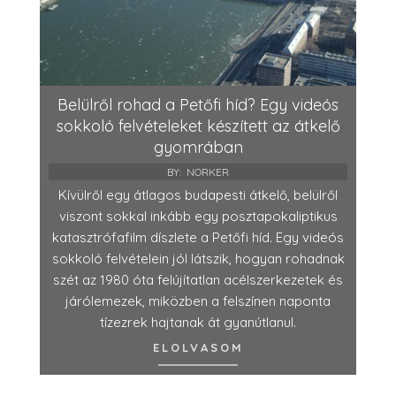
Belülről rohad a Petőfi híd? Egy videós
sokkoló felvételeket készített az átkelő
gyomrában
BY:
NORKER
Kívülről egy átlagos budapesti átkelő, belülről
viszont sokkal inkább egy posztapokaliptikus
katasztrófafilm díszlete a Petőfi híd. Egy videós
sokkoló felvételein jól látszik, hogyan rohadnak
szét az 1980 óta felújítatlan acélszerkezetek és
járólemezek, miközben a felszínen naponta
tízezrek hajtanak át gyanútlanul.
ELOLVASOM