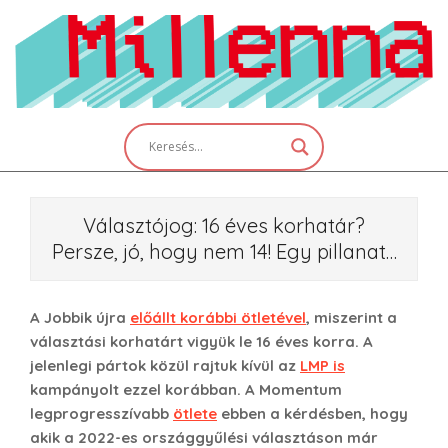
Skip
to
content
Primary
Navigation
Menu
Választójog: 16 éves korhatár?
Persze, jó, hogy nem 14! Egy pillanat…
A Jobbik újra
előállt korábbi ötletével
, miszerint a
választási korhatárt vigyük le 16 éves korra. A
jelenlegi pártok közül rajtuk kívül az
LMP is
kampányolt ezzel korábban. A Momentum
legprogresszívabb
ötlete
ebben a kérdésben, hogy
akik a 2022-es országgyűlési választáson már