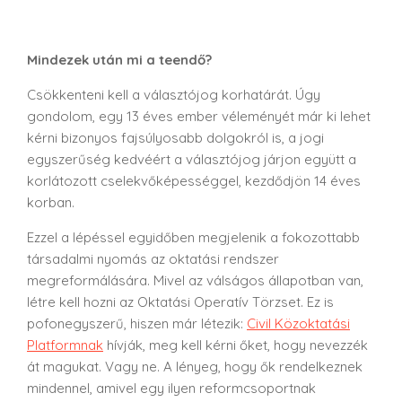
Mindezek után mi a teendő?
Csökkenteni kell a választójog korhatárát. Úgy
gondolom, egy 13 éves ember véleményét már ki lehet
kérni bizonyos fajsúlyosabb dolgokról is, a jogi
egyszerűség kedvéért a választójog járjon együtt a
korlátozott cselekvőképességgel, kezdődjön 14 éves
korban.
Ezzel a lépéssel egyidőben megjelenik a fokozottabb
társadalmi nyomás az oktatási rendszer
megreformálására. Mivel az válságos állapotban van,
létre kell hozni az Oktatási Operatív Törzset. Ez is
pofonegyszerű, hiszen már létezik:
Civil Közoktatási
Platformnak
hívják, meg kell kérni őket, hogy nevezzék
át magukat. Vagy ne. A lényeg, hogy ők rendelkeznek
mindennel, amivel egy ilyen reformcsoportnak