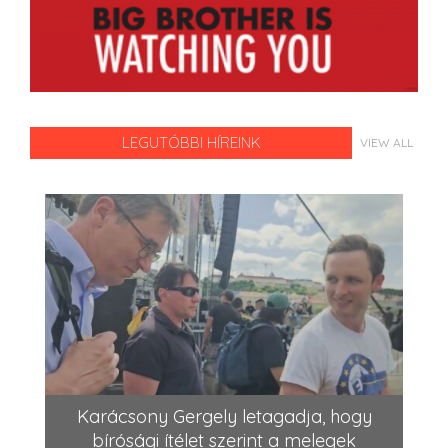
LEGUTÓBBI HÍREINK
VIEW ALL
Karácsony Gergely letagadja, hogy
bírósági ítélet szerint a melegek