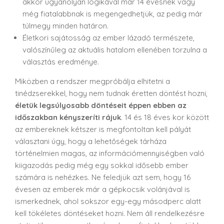
akkor ugyanolyan logikával már 14 évesnek vagy
még fiatalabbnak is megengedhetjük, az pedig már
túlmegy minden határon.
Életkori sajátosság az ember lázadó természete,
valószínűleg az aktuális hatalom ellenében torzulna a
választás eredménye.
Miközben a rendszer megpróbálja elhitetni a
tinédzserekkel, hogy nem tudnak éretten döntést hozni,
életük legsúlyosabb döntéseit éppen ebben az
időszakban kényszeríti rájuk
. 14 és 18 éves kor között
az embereknek kétszer is megfontoltan kell pályát
választani úgy, hogy a lehetőségek tárháza
történelmien magas, az információmennyiségben való
kiigazodás pedig még egy sokkal idősebb ember
számára is nehézkes. Ne feledjük azt sem, hogy 16
évesen az emberek már a gépkocsik volánjával is
ismerkednek, ahol sokszor egy-egy másodperc alatt
kell tökéletes döntéseket hozni. Nem áll rendelkezésre