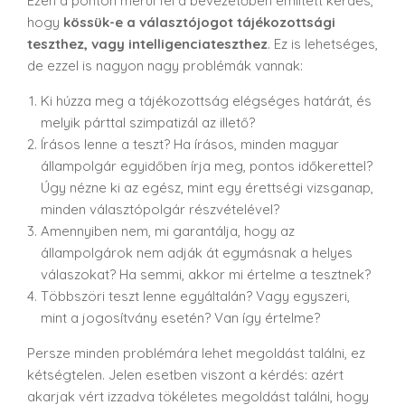
Ezen a ponton merül fel a bevezetőben említett kérdés,
hogy
kössük-e a választójogot tájékozottsági
teszthez, vagy intelligenciateszthez
. Ez is lehetséges,
de ezzel is nagyon nagy problémák vannak:
Ki húzza meg a tájékozottság elégséges határát, és
melyik párttal szimpatizál az illető?
Írásos lenne a teszt? Ha írásos, minden magyar
állampolgár egyidőben írja meg, pontos időkerettel?
Úgy nézne ki az egész, mint egy érettségi vizsganap,
minden választópolgár részvételével?
Amennyiben nem, mi garantálja, hogy az
állampolgárok nem adják át egymásnak a helyes
válaszokat? Ha semmi, akkor mi értelme a tesztnek?
Többszöri teszt lenne egyáltalán? Vagy egyszeri,
mint a jogosítvány esetén? Van így értelme?
Persze minden problémára lehet megoldást találni, ez
kétségtelen. Jelen esetben viszont a kérdés: azért
akarjak vért izzadva tökéletes megoldást találni, hogy