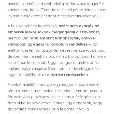
annak eredménye a szabadság korlátozása legyen? A
válasz: nem, köszi. Tüneti kezelés helyett érdemes lenne
inkább a tájékozatlanságot megszüntetni valahogy…
A helyzet tehát a következő:
azért nem akarják az
emberek kiskorúaknak megengedni a szavazást,
mert olyan problémákat látnak rajtuk, amikkel
valójában az egész társadalom rendelkezik
. Az
életkorra jellemző lázadó természet persze jogos vád,
de szerintem ennek az oka nem a biológiában, hanem a
kultúrában keresendő. Ugyanez igaz a tájékozódási
hajlandóság hiányára. Szerintem mindezek gyökere
ugyanott található: az
oktatási rendszerben
.
Ennek átalakítása persze egy nagyon hosszú esszé
témája, ennek a cikknek a kereteibe semmiképp nem
fér bele. Annyit szögezzünk le: hibás a felfogásunk a
fiatalokkal kapcsolatban. Sokan úgy gondolják, hogy
az oktatási rendszernek az a feladata, hogy a