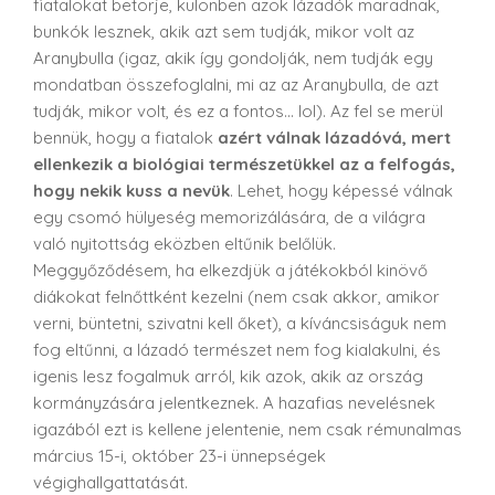
fiatalokat betörje, különben azok lázadók maradnak,
bunkók lesznek, akik azt sem tudják, mikor volt az
Aranybulla (igaz, akik így gondolják, nem tudják egy
mondatban összefoglalni, mi az az Aranybulla, de azt
tudják, mikor volt, és ez a fontos… lol). Az fel se merül
bennük, hogy a fiatalok
azért válnak lázadóvá, mert
ellenkezik a biológiai természetükkel az a felfogás,
hogy nekik kuss a nevük
. Lehet, hogy képessé válnak
egy csomó hülyeség memorizálására, de a világra
való nyitottság eközben eltűnik belőlük.
Meggyőződésem, ha elkezdjük a játékokból kinövő
diákokat felnőttként kezelni (nem csak akkor, amikor
verni, büntetni, szivatni kell őket), a kíváncsiságuk nem
fog eltűnni, a lázadó természet nem fog kialakulni, és
igenis lesz fogalmuk arról, kik azok, akik az ország
kormányzására jelentkeznek. A hazafias nevelésnek
igazából ezt is kellene jelentenie, nem csak rémunalmas
március 15-i, október 23-i ünnepségek
végighallgattatását.