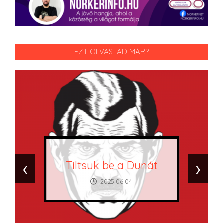
EZT OLVASTAD MÁR?
‹
›
Tiltsuk be a Dunát
2025.06.04.