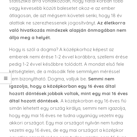
statisztika arra vonatkozóan, hogy fiatal korban több
vagy kevesebb közúti balesetet okoz-e az ember
átlagosan, de azt mégsem követeli senki, hogy 18 év
alattiak ne szerezhessenek jogosítványt.
Az életkorra
való hivatkozás mindezek alapján önmagában nem
állja meg a helyét.
Hogy is szól a dogma? A középkorhoz képest az
emberek nemi érése 1-2 évvel korábbra, szellemi érése
pedig 1-2 évvel későbbre tolódott. A mondat első fele
kétségtelen, de a második fele semmilyen méréssel
nem bizonyítható. Dogma, valljuk be.
Semmi nem
igazolja, hogy a középkorban egy 16 éves által
hozott döntések jobbak voltak, mint egy mai 16 éves
által hozott döntések.
A középkorban egy 16 éves fiú
simán lehetett egy ország királya, semmi nem igazolja,
hogy egy mai 16 éves ne tudna ugyanúgy vezetni egy
akkori országot. Egy mai országot nyilván nem tudna
vezetni egy 16 éves, de egy mai országot a középkor