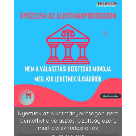
Nyertünk az Alkotmánybíróságon: nem
büntethet a választási bizottság azért,
mert civilek tudósítottak