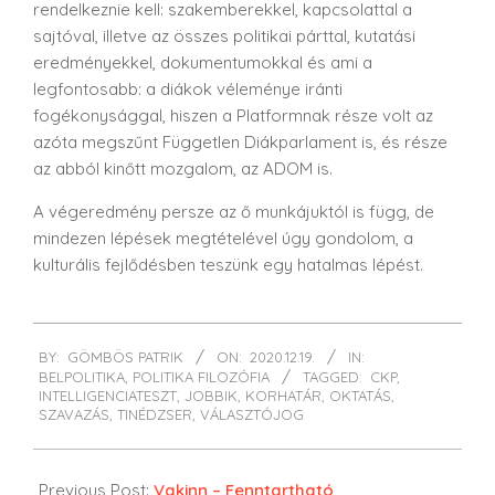
rendelkeznie kell: szakemberekkel, kapcsolattal a
sajtóval, illetve az összes politikai párttal, kutatási
eredményekkel, dokumentumokkal és ami a
legfontosabb: a diákok véleménye iránti
fogékonysággal, hiszen a Platformnak része volt az
azóta megszűnt Független Diákparlament is, és része
az abból kinőtt mozgalom, az ADOM is.
A végeredmény persze az ő munkájuktól is függ, de
mindezen lépések megtételével úgy gondolom, a
kulturális fejlődésben teszünk egy hatalmas lépést.
2020-
BY:
GÖMBÖS PATRIK
ON:
2020.12.19.
IN:
12-
BELPOLITIKA
,
POLITIKA FILOZÓFIA
TAGGED:
CKP
,
19
INTELLIGENCIATESZT
,
JOBBIK
,
KORHATÁR
,
OKTATÁS
,
SZAVAZÁS
,
TINÉDZSER
,
VÁLASZTÓJOG
Previous Post:
Vakinn – Fenntartható