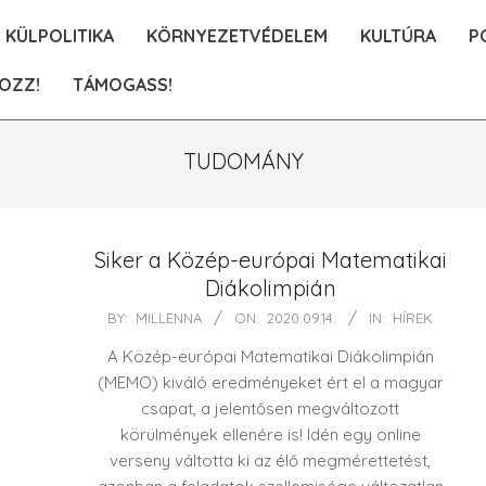
KÜLPOLITIKA
KÖRNYEZETVÉDELEM
KULTÚRA
P
OZZ!
TÁMOGASS!
TUDOMÁNY
Siker a Közép-európai Matematikai
Diákolimpián
2020-
BY:
MILLENNA
ON:
2020.09.14.
IN:
HÍREK
09-
A Közép-európai Matematikai Diákolimpián
14
(MEMO) kiváló eredményeket ért el a magyar
csapat, a jelentősen megváltozott
körülmények ellenére is! Idén egy online
verseny váltotta ki az élő megmérettetést,