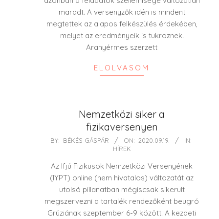
azonban a feladatok szellemisége változatlan
maradt. A versenyzők idén is mindent
megtettek az alapos felkészülés érdekében,
melyet az eredményeik is tükröznek.
Aranyérmes szerzett
ELOLVASOM
Nemzetközi siker a
fizikaversenyen
2020-
BY:
BÉKÉS GÁSPÁR
ON:
2020.09.19.
IN:
HÍREK
09-
19
Az Ifjú Fizikusok Nemzetközi Versenyének
(IYPT) online (nem hivatalos) változatát az
utolsó pillanatban mégiscsak sikerült
megszervezni a tartalék rendezőként beugró
Grúziának szeptember 6-9 között. A kezdeti