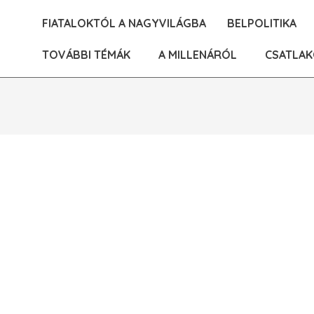
Skip
FIATALOKTÓL A NAGYVILÁGBA
BELPOLITIKA
to
content
TOVÁBBI TÉMÁK
A MILLENÁRÓL
CSATLAK