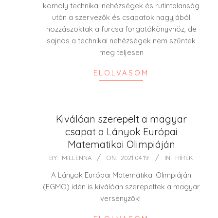
komoly technikai nehézségek és rutintalanság
után a szervezők és csapatok nagyjából
hozzászoktak a furcsa forgatókönyvhöz, de
sajnos a technikai nehézségek nem szűntek
meg teljesen
ELOLVASOM
Kiválóan szerepelt a magyar
csapat a Lányok Európai
Matematikai Olimpiáján
2021-
BY:
MILLENNA
ON:
2021.04.19.
IN:
HÍREK
04-
A Lányok Európai Matematikai Olimpiáján
19
(EGMO) idén is kiválóan szerepeltek a magyar
versenyzők!