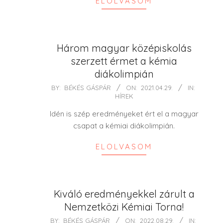
ELOLVASOM
Három magyar középiskolás
szerzett érmet a kémia
diákolimpián
2021-
BY:
BÉKÉS GÁSPÁR
ON:
2021.04.29.
IN:
HÍREK
04-
29
Idén is szép eredményeket ért el a magyar
csapat a kémiai diákolimpián.
ELOLVASOM
Kiváló eredményekkel zárult a
Nemzetközi Kémiai Torna!
2022-
BY:
BÉKÉS GÁSPÁR
ON:
2022.08.29.
IN: