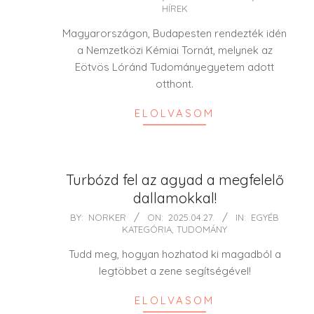
HÍREK
08-
29
Magyarországon, Budapesten rendezték idén
a Nemzetközi Kémiai Tornát, melynek az
Eötvös Lóránd Tudományegyetem adott
otthont.
ELOLVASOM
Turbózd fel az agyad a megfelelő
dallamokkal!
2025-
BY:
NORKER
ON:
2025.04.27.
IN:
EGYÉB
KATEGÓRIA
,
TUDOMÁNY
04-
27
Tudd meg, hogyan hozhatod ki magadból a
legtöbbet a zene segítségével!
ELOLVASOM