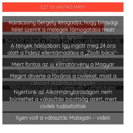
EZT OLVASTAD MÁR?
Karácsony Gergely letagadja, hogy bírósági
LEGUTÓBBI HÍREINK
VIEW ALL
ítélet szerint a melegek támogatása miatt
rúgták ki Békést
Belülről rohad a Petőfi híd? Egy videós sokkoló
A tények hálójában: Így ingott meg 24 óra
felvételeket készített az átkelő gyomrában
alatt a Fidesz ellentámadása a „Zsolti bácsi”-
ügyben
Miért fontos az új klímatörvény a Magyar
Természetvédők Szövetsége szerint?
Megint átverte a főváros a civileket, most a
rakpart lezárása kapcsán
Klímaszorongásból cselekvés? Lehetséges!
Nyertünk az Alkotmánybíróságon: nem
Közösségi beharangozó
büntethet a választási bizottság azért, mert
civilek tudósítottak
Ilyen volt a választás Malagán – videó