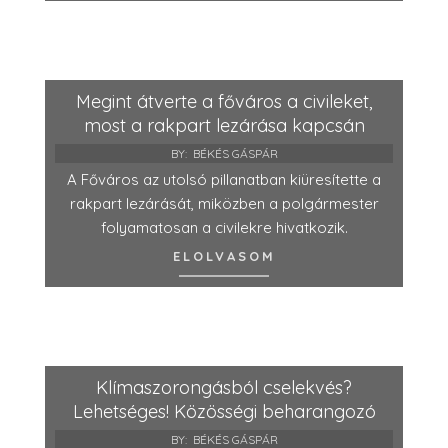
Megint átverte a főváros a civileket,
most a rakpart lezárása kapcsán
BY:
BÉKÉS GÁSPÁR
A Főváros az utolsó pillanatban kiüresítette a
rakpart lezárását, miközben a polgármester
folyamatosan a civilekre hivatkozik.
ELOLVASOM
Klímaszorongásból cselekvés?
Lehetséges! Közösségi beharangozó
BY:
BÉKÉS GÁSPÁR