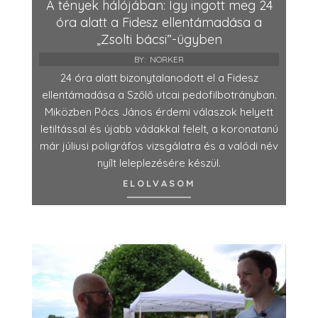
A tények hálójában: Így ingott meg 24
óra alatt a Fidesz ellentámadása a
„Zsolti bácsi”-ügyben
BY:
NORKER
24 óra alatt bizonytalanodott el a Fidesz
ellentámadása a Szőlő utcai pedofilbotrányban.
Miközben Pócs János érdemi válaszok helyett
letiltással és újabb vádakkal felelt, a koronatanú
már júliusi poligráfos vizsgálatra és a valódi név
nyílt leleplezésére készül.
ELOLVASOM