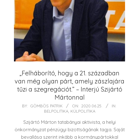
„Felháborító, hogy a 21. században
van még olyan párt, amely zászlajára
tűzi a szegregációt.” – Interjú Szijártó
Mártonnal
2020-
BY:
GÖMBÖS PATRIK
ON:
2020.06.25.
IN:
BELPOLITIKA
,
KÜLPOLITIKA
06-
25
Szijártó Márton tatabányai aktivista, a helyi
önkormányzat pénzügyi bizottságának tagja. Saját
bevallása szerint inkább a kormánypártokkal