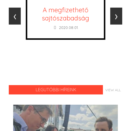
A megfizethető
‹
›
sajtószabadság
2020.08.01.
LEGUTÓBBI HÍREINK
VIEW ALL