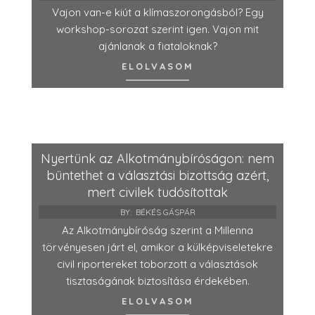
Vajon van-e kiút a klímaszorongásból? Egy
workshop-sorozat szerint igen. Vajon mit
ajánlanak a fiataloknak?
ELOLVASOM
Nyertünk az Alkotmánybíróságon: nem
büntethet a választási bizottság azért,
mert civilek tudósítottak
BY:
BÉKÉS GÁSPÁR
Az Alkotmánybíróság szerint a Millenna
törvényesen járt el, amikor a külképviseletekre
civil riportereket toborzott a választások
tisztaságának biztosítása érdekében.
ELOLVASOM