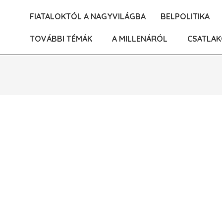
Skip
FIATALOKTÓL A NAGYVILÁGBA
BELPOLITIKA
to
content
TOVÁBBI TÉMÁK
A MILLENÁRÓL
CSATLAK