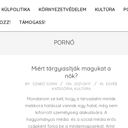
KÜLPOLITIKA
KÖRNYEZETVÉDELEM
KULTÚRA
P
OZZ!
TÁMOGASS!
PORNÓ
Miért tárgyiasítják magukat a
nők?
2021-
BY:
SZABÓ SOMA
ON:
2021.04.17.
IN:
EGYÉB
KATEGÓRIA
,
KULTÚRA
04-
17
Mondanom se kell, hogy a társadalmi minták
mekkora hatással vannak egy fiatal, még nem
kiforrott személyiség alakulására. A
hagyományos média és a social média erős
csápként fonja be a mindennapjainkat. Amit