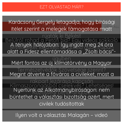
EZT OLVASTAD MÁR?
Karácsony Gergely letagadja, hogy bírósági
LEGUTÓBBI HÍREINK
VIEW ALL
ítélet szerint a melegek támogatása miatt
rúgták ki Békést
Belülről rohad a Petőfi híd? Egy videós sokkoló
A tények hálójában: Így ingott meg 24 óra
felvételeket készített az átkelő gyomrában
alatt a Fidesz ellentámadása a „Zsolti bácsi”-
ügyben
Miért fontos az új klímatörvény a Magyar
Természetvédők Szövetsége szerint?
Megint átverte a főváros a civileket, most a
rakpart lezárása kapcsán
Klímaszorongásból cselekvés? Lehetséges!
Nyertünk az Alkotmánybíróságon: nem
Közösségi beharangozó
büntethet a választási bizottság azért, mert
civilek tudósítottak
Ilyen volt a választás Malagán – videó