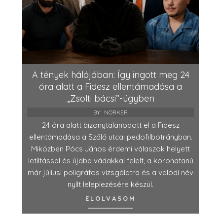
A tények hálójában: Így ingott meg 24
óra alatt a Fidesz ellentámadása a
„Zsolti bácsi”-ügyben
BY:
NORKER
24 óra alatt bizonytalanodott el a Fidesz
ellentámadása a Szőlő utcai pedofilbotrányban.
Miközben Pócs János érdemi válaszok helyett
letiltással és újabb vádakkal felelt, a koronatanú
már júliusi poligráfos vizsgálatra és a valódi név
nyílt leleplezésére készül.
ELOLVASOM