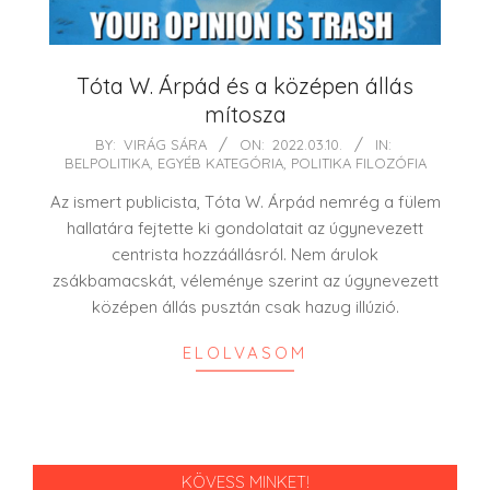
Tóta W. Árpád és a középen állás
mítosza
2022-
BY:
VIRÁG SÁRA
ON:
2022.03.10.
IN:
BELPOLITIKA
,
EGYÉB KATEGÓRIA
,
POLITIKA FILOZÓFIA
03-
10
Az ismert publicista, Tóta W. Árpád nemrég a fülem
hallatára fejtette ki gondolatait az úgynevezett
centrista hozzáállásról. Nem árulok
zsákbamacskát, véleménye szerint az úgynevezett
középen állás pusztán csak hazug illúzió.
ELOLVASOM
KÖVESS MINKET!