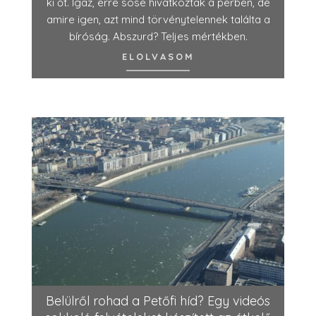
ki őt. Igaz, erre sose hivatkoztak a perben, de
amire igen, azt mind törvénytelennek találta a
bíróság. Abszurd? Teljes mértékben.
ELOLVASOM
Belülről rohad a Petőfi híd? Egy videós