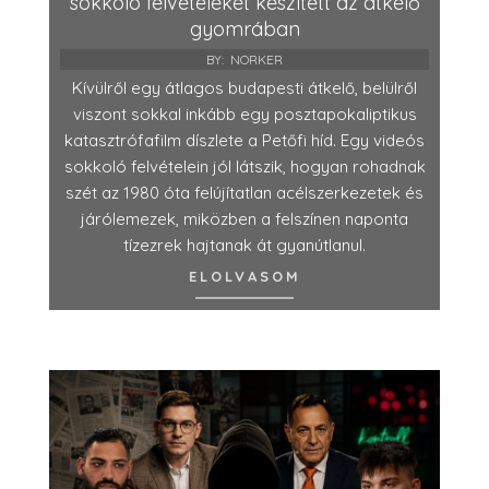
sokkoló felvételeket készített az átkelő
gyomrában
BY:
NORKER
Kívülről egy átlagos budapesti átkelő, belülről
viszont sokkal inkább egy posztapokaliptikus
katasztrófafilm díszlete a Petőfi híd. Egy videós
sokkoló felvételein jól látszik, hogyan rohadnak
szét az 1980 óta felújítatlan acélszerkezetek és
járólemezek, miközben a felszínen naponta
tízezrek hajtanak át gyanútlanul.
ELOLVASOM