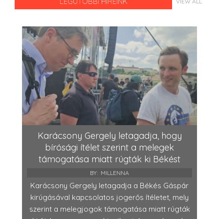
LEGUTÓBBI HÍREINK
VIEW ALL
Karácsony Gergely letagadja, hogy
bírósági ítélet szerint a melegek
támogatása miatt rúgták ki Békést
BY:
MILLENNA
Karácsony Gergely letagadja a Békés Gáspár
kirúgásával kapcsolatos jogerős ítéletet, mely
szerint a melegjogok támogatása miatt rúgták