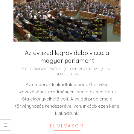
Az évtized legrövidebb vicce: a
magyar parlament
2021-
BY:
GÖMBÖS PATRIK
ON:
2021.07.02.
IN:
BELPOLITIKA
07-
02
Az emberek kiakadtak a pedofiltörvény
szavazásának eredményén, pedig az már hetek
óta elkönyvelhető volt. A valódi probléma a
törvényhozás rendszerével van, inkább ezen kéne
kiakadnunk.
ELOLVASOM