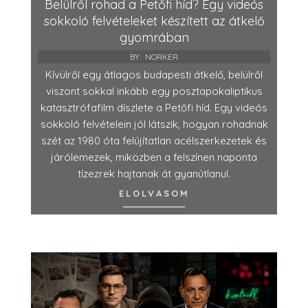
Belülről rohad a Petőfi híd? Egy videós
sokkoló felvételeket készített az átkelő
gyomrában
BY:
NORKER
Kívülről egy átlagos budapesti átkelő, belülről
viszont sokkal inkább egy posztapokaliptikus
katasztrófafilm díszlete a Petőfi híd. Egy videós
sokkoló felvételein jól látszik, hogyan rohadnak
szét az 1980 óta felújítatlan acélszerkezetek és
járólemezek, miközben a felszínen naponta
tízezrek hajtanak át gyanútlanul.
ELOLVASOM