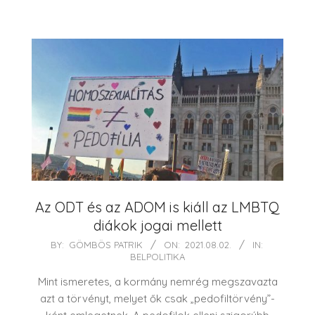
Az ODT és az ADOM is kiáll az LMBTQ
diákok jogai mellett
2021-
BY:
GÖMBÖS PATRIK
ON:
2021.08.02.
IN:
BELPOLITIKA
08-
02
Mint ismeretes, a kormány nemrég megszavazta
azt a törvényt, melyet ők csak „pedofiltörvény”-