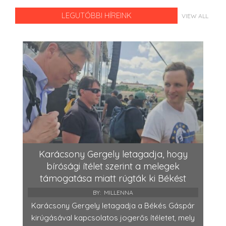
LEGUTÓBBI HÍREINK
VIEW ALL
Karácsony Gergely letagadja, hogy
bírósági ítélet szerint a melegek
támogatása miatt rúgták ki Békést
BY:
MILLENNA
Karácsony Gergely letagadja a Békés Gáspár
kirúgásával kapcsolatos jogerős ítéletet, mely