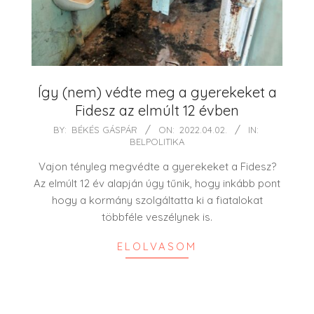
Így (nem) védte meg a gyerekeket a
Fidesz az elmúlt 12 évben
2022-
BY:
BÉKÉS GÁSPÁR
ON:
2022.04.02.
IN:
BELPOLITIKA
04-
02
Vajon tényleg megvédte a gyerekeket a Fidesz?
Az elmúlt 12 év alapján úgy tűnik, hogy inkább pont
hogy a kormány szolgáltatta ki a fiatalokat
többféle veszélynek is.
ELOLVASOM