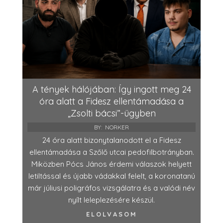
A tények hálójában: Így ingott meg 24
óra alatt a Fidesz ellentámadása a
„Zsolti bácsi”-ügyben
BY:
NORKER
24 óra alatt bizonytalanodott el a Fidesz
ellentámadása a Szőlő utcai pedofilbotrányban.
Miközben Pócs János érdemi válaszok helyett
letiltással és újabb vádakkal felelt, a koronatanú
már júliusi poligráfos vizsgálatra és a valódi név
nyílt leleplezésére készül.
ELOLVASOM