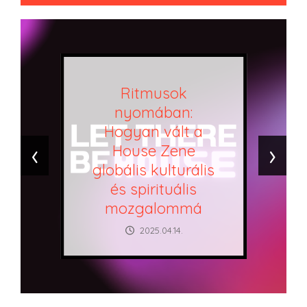
Ritmusok
nyomában:
Hogyan vált a
‹
›
House Zene
globális kulturális
és spirituális
mozgalommá
2025.04.14.