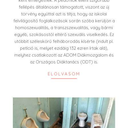
ként emlegetnek. A pedofilok elleni szigorúbb
fellépés általánosan támogatott, viszont az új
törvény egyúttal azt is tiltja, hogy az iskolai
felvilágosító foglalkozások során szóba kerüljön a
homoszexualitás, a transzszexualitás, vagy bármi
egyéb, szokásostól eltérő szexuális viselkedés. Ez
utóbbit széleskörű felháborodás kísérte (indult pl.
petíció is, melyet ezidáig 132 ezren írtak alá),
melyhez csatlakozott az ADOM Diákmozgalom és
az Országos Diáktanács (ODT) is.
ELOLVASOM