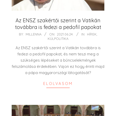
Az ENSZ szakértői szerint a Vatikán
továbbra is fedezi a pedofil papokat
2021-
BY:
MILLENNA
ON:
2021.06.24.
IN:
HÍREK
,
KÜLPOLITIKA
06-
24
Az ENSZ szakértői szerint a Vatikán továbbra is
fedezi a pedofil papokat, és nem teszi meg a
szükséges lépéseket a bűncselekmények
felszámolása érdekében. Vajon ez hogy érinti majd
a pápa magyarországi látogatását?
ELOLVASOM