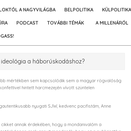
ALOKTÓL A NAGYVILÁGBA
BELPOLITIKA
KÜLPOLITIK
ÚRA
PODCAST
TOVÁBBI TÉMÁK
A MILLENÁRÓL
GASS!
t ideológia a háborúskodáshoz?
isebb mértékben sem kapcsolódik sem a magyar rögvalóság
konfettivel hintett harcmezején vívott szüntelen
egautentikusabb nyugati SJW, kedvenc pacifistám, Anne
a cikket annak érdekében, hogy a mondanivalóm a