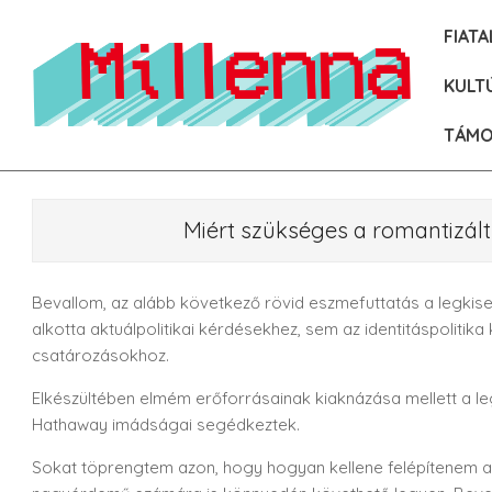
Skip
FIAT
to
content
KULT
TÁMO
Miért szükséges a romantizál
Bevallom, az alább következő rövid eszmefuttatás a legk
alkotta aktuálpolitikai kérdésekhez, sem az identitáspolitika 
csatározásokhoz.
Elkészültében elmém erőforrásainak kiaknázása mellett a l
Hathaway imádságai segédkeztek.
Sokat töprengtem azon, hogy hogyan kellene felépítenem 