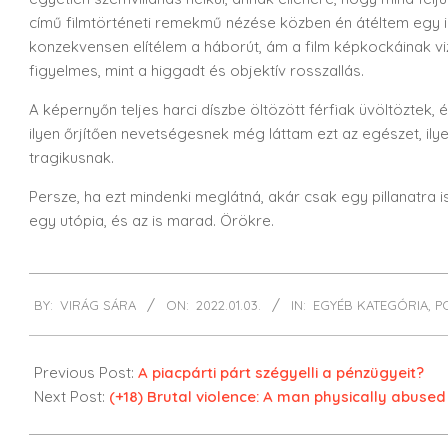
című filmtörténeti remekmű nézése közben én átéltem egy i
konzekvensen elítélem a háborút, ám a film képkockáinak v
figyelmes, mint a higgadt és objektív rosszallás.
A képernyőn teljes harci díszbe öltözött férfiak üvöltöztek
ilyen őrjítően nevetségesnek még láttam ezt az egészet, ily
tragikusnak.
Persze, ha ezt mindenki meglátná, akár csak egy pillanatra
egy utópia, és az is marad. Örökre.
2022-
BY:
VIRÁG SÁRA
ON:
2022.01.03.
IN:
EGYÉB KATEGÓRIA
,
P
01-
03
Previous Post:
A piacpárti párt szégyelli a pénzügyeit?
Next Post:
(+18) Brutal violence: A man physically abused h