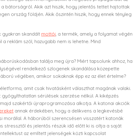
a bátorságról. Akik azt hiszik, hogy jelentős tettet hajtottak
degen ország földjén. Akik őszintén hiszik, hogy ennek tényleg
k gyakran skandált
mottói
, a termék, amely a folyamat végén
ől a reklám szól, hazugabb nem is lehetne. Mind
 háborúskodásban találja meg újra? Miért tapsolunk ahhoz, ha
mélységével rendelkező szlogenek skandálása közepette
áború végében, amikor sokaknak épp ez az élet értelme?
letforma, amit csak hivatásként választhat magának valaki.
t gyógyíthatatlan sérülések szerzése nélkül. A kiképzés
 majd szakértői újraprogramozása alkotja. A katonai akciók
ereket
annak érdekében, hogy a delikvens a legkevésbé
si morállal. A háborúból szerencsésen visszatért katonák
ressztől és jelentős részük idő előtt ki is oltja a saját
tellektust az említett jelenségek közti kapcsolat