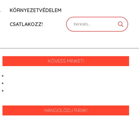
A
KÖRNYEZETVÉDELEM
CSATLAKOZZ!
Prim
Navi
Men
KÖVESS MINKET!
HANGOLÓDJ RÁNK!