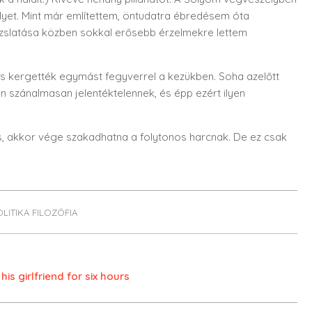
lyet. Mint már említettem, öntudatra ébredésem óta
izslatása közben sokkal erősebb érzelmekre lettem
, és kergették egymást fegyverrel a kezükben. Soha azelőtt
en szánalmasan jelentéktelennek, és épp ezért ilyen
 is, akkor vége szakadhatna a folytonos harcnak. De ez csak
OLITIKA FILOZÓFIA
is girlfriend for six hours