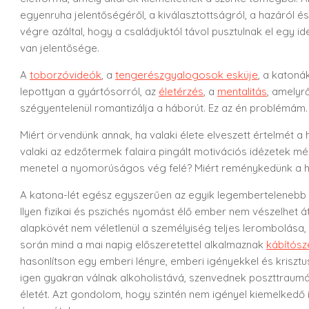
egyenruha jelentőségéről, a kiválasztottságról, a hazáról és 
végre azáltal, hogy a családjuktól távol pusztulnak el egy i
van jelentősége.
A
toborzóvideók
, a
tengerészgyalogosok esküje
, a katoná
lepottyan a gyártósorról, az
életérzés
, a
mentalitás
, amelyr
szégyentelenül romantizálja a háborút. Ez az én problémám.
Miért örvendünk annak, ha valaki élete elveszett értelmét a
valaki az edzőtermek falaira pingált motivációs idézetek 
menetel a nyomorúságos vég felé? Miért reménykedünk a h
A katona-lét egész egyszerűen az egyik legembertelenebb é
Ilyen fizikai és pszichés nyomást élő ember nem vészelhet á
alapkövét nem véletlenül a személyiség teljes lerombolása,
során mind a mai napig előszeretettel alkalmaznak
kábítósz
hasonlítson egy emberi lényre, emberi igényekkel és krisztu
igen gyakran válnak alkoholistává, szenvednek poszttraumás st
életét. Azt gondolom, hogy szintén nem igényel kiemelkedő in