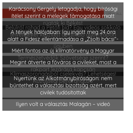
Karácsony Gergely letagadja, hogy bírósági
LEGUTÓBBI HÍREINK
VIEW ALL
ítélet szerint a melegek támogatása miatt
rúgták ki Békést
Belülről rohad a Petőfi híd? Egy videós sokkoló
A tények hálójában: Így ingott meg 24 óra
felvételeket készített az átkelő gyomrában
alatt a Fidesz ellentámadása a „Zsolti bácsi”-
ügyben
Miért fontos az új klímatörvény a Magyar
Természetvédők Szövetsége szerint?
Megint átverte a főváros a civileket, most a
rakpart lezárása kapcsán
Klímaszorongásból cselekvés? Lehetséges!
Nyertünk az Alkotmánybíróságon: nem
Közösségi beharangozó
büntethet a választási bizottság azért, mert
civilek tudósítottak
Ilyen volt a választás Malagán – videó