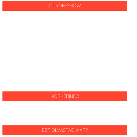
CITROM SHOW
NORKERINFO
EZT OLVASTAD MÁR?