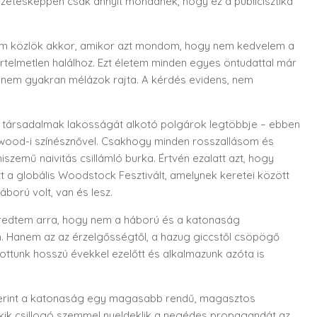
etésképpen csak annyit mondanék, hogy ez a publicisztika
 nem közlök akkor, amikor azt mondom, hogy nem kedvelem a
elmetlen halálhoz. Ezt életem minden egyes öntudattal már
 nem gyakran mélázok rajta. A kérdés evidens, nem
ti társadalmak lakosságát alkotó polgárok legtöbbje – ebben
lywood-i színésznővel. Csakhogy minden rosszallásom és
emű naivitás csillámló burka. Értvén ezalatt azt, hogy
t a globális Woodstock Fesztivált, amelynek keretei között
ború volt, van és lesz.
redtem arra, hogy nem a háború és a katonaság
. Hanem az az érzelgősségtől, a hazug giccstől csöpögő
ottunk hosszú évekkel ezelőtt és alkalmazunk azóta is
szerint a katonaság egy magasabb rendű, magasztos
Akik csillogó szemmel nyeldeklik a negédes propagandát az