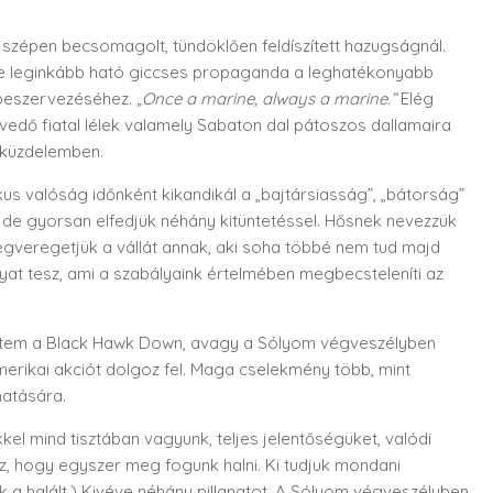
szépen becsomagolt, tündöklően feldíszített hazugságnál.
re leginkább ható giccses propaganda a leghatékonyabb
k beszervezéséhez.
„Once a marine, always a marine.”
Elég
edő fiatal lélek valamely Sabaton dal pátoszos dallamaira
ó küzdelemben.
us valóság időnként kikandikál a „bajtársiasság”, „bátorság”
l, de gyorsan elfedjük néhány kitüntetéssel. Hősnek nevezzük
egveregetjük a vállát annak, aki soha többé nem tud majd
lyat tesz, ami a szabályaink értelmében megbecsteleníti az
tem a Black Hawk Down, avagy a Sólyom végveszélyben
erikai akciót dolgoz fel. Maga cselekmény több, mint
hatására.
el mind tisztában vagyunk, teljes jelentőségüket, valódi
az, hogy egyszer meg fogunk halni. Ki tudjuk mondani
ük a halált.) Kivéve néhány pillanatot. A Sólyom végveszélyben