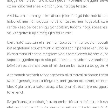
nagyérdemű számára is könnyedén követhető legyen. Bevez
az én háborúellenes kiáltványom, ha úgy tetszik.
Azt hiszem, semmilyen kardinális jelentőségű információt
háborút, nem támogatom a vérontást és nem tapsolok az ért
rendelkező percében így gondoltam, tudom, hogy rossz, és
szükségeltetik újra meg újra felülbírálni.
Igen, határozottan ellenzem a háborút, mint ahogy a nyuga
kétségtelenül egyetértünk a szociálisan hiperérzékeny hol
kívánalmam ellenére mégsem von szemellenzőt körém a jóhisz
sajnos egyetlen aprócska pillanatra sem tudom vizionálni az
békében és szeretetben él minden ember ezen a bolygón. Há
A témának szentelt töprengéseim alkalmával azonban ráéb
szükségességének a ténye az, ami igazán bosszant, oh nem
ideológia, amit a katonaság, a katonai lét eszméjéhez gyárt
töretlenül.
Szignifikáns jelentőségű azon embertársaim száma, akik 
életforma, amely által ők kiemeltetnek a szürke tömegből. 