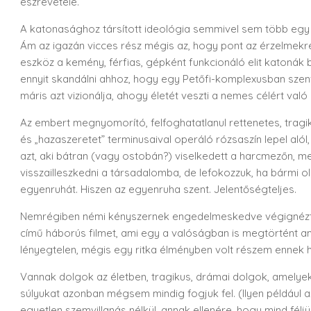
észrevétele.
A katonasághoz társított ideológia semmivel sem több egy 
Ám az igazán vicces rész mégis az, hogy pont az érzelmek
eszköz a kemény, férfias, gépként funkcionáló elit katoná
ennyit skandálni ahhoz, hogy egy Petőfi-komplexusban szenv
máris azt vizionálja, ahogy életét veszti a nemes célért val
Az embert megnyomorító, felfoghatatlanul rettenetes, tragik
és „hazaszeretet” terminusaival operáló rózsaszín lepel aló
azt, aki bátran (vagy ostobán?) viselkedett a harcmezőn, m
visszailleszkedni a társadalomba, de lefokozzuk, ha bármi o
egyenruhát. Hiszen az egyenruha szent. Jelentőségteljes.
Nemrégiben némi kényszernek engedelmeskedve végignéz
című háborús filmet, ami egy a valóságban is megtörtént am
lényegtelen, mégis egy ritka élményben volt részem ennek 
Vannak dolgok az életben, tragikus, drámai dolgok, amelyekk
súlyukat azonban mégsem mindig fogjuk fel. (Ilyen például 
egyetlen szemvillanás nélkül, annak ellenére, hogy mind félj