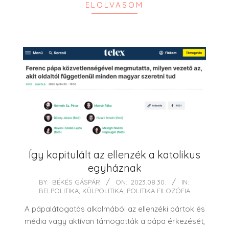
ELOLVASOM
Így kapitulált az ellenzék a katolikus
egyháznak
2023-
BY:
BÉKÉS GÁSPÁR
ON:
2023.08.30.
IN:
BELPOLITIKA
,
KÜLPOLITIKA
,
POLITIKA FILOZÓFIA
08-
30
A pápalátogatás alkalmából az ellenzéki pártok és
média vagy aktívan támogatták a pápa érkezését,