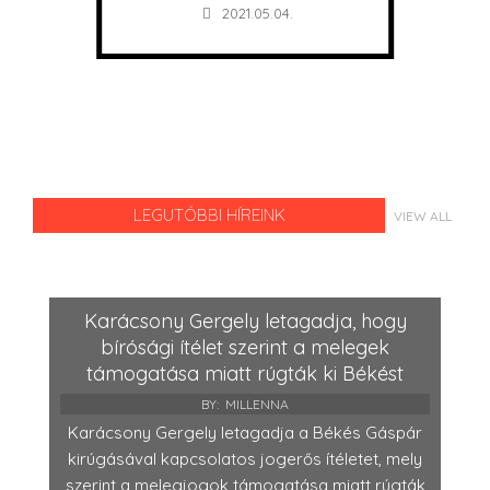
2021.05.04.
LEGUTÓBBI HÍREINK
VIEW ALL
Karácsony Gergely letagadja, hogy
bírósági ítélet szerint a melegek
támogatása miatt rúgták ki Békést
BY:
MILLENNA
Karácsony Gergely letagadja a Békés Gáspár
kirúgásával kapcsolatos jogerős ítéletet, mely
szerint a melegjogok támogatása miatt rúgták