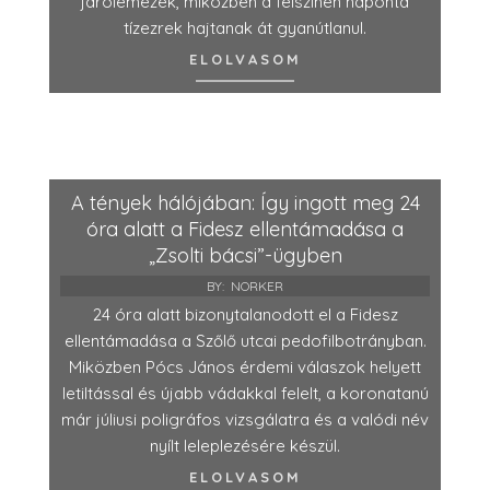
járólemezek, miközben a felszínen naponta
tízezrek hajtanak át gyanútlanul.
ELOLVASOM
A tények hálójában: Így ingott meg 24
óra alatt a Fidesz ellentámadása a
„Zsolti bácsi”-ügyben
BY:
NORKER
24 óra alatt bizonytalanodott el a Fidesz
ellentámadása a Szőlő utcai pedofilbotrányban.
Miközben Pócs János érdemi válaszok helyett
letiltással és újabb vádakkal felelt, a koronatanú
már júliusi poligráfos vizsgálatra és a valódi név
nyílt leleplezésére készül.
ELOLVASOM