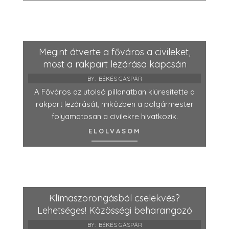
Megint átverte a főváros a civileket,
most a rakpart lezárása kapcsán
BY:
BÉKÉS GÁSPÁR
A Főváros az utolsó pillanatban kiüresítette a
rakpart lezárását, miközben a polgármester
folyamatosan a civilekre hivatkozik.
ELOLVASOM
Klímaszorongásból cselekvés?
Lehetséges! Közösségi beharangozó
BY:
BÉKÉS GÁSPÁR