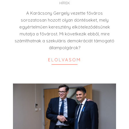
HÍREK
09-
28
A Karácsony Gergely vezette főváros
sorozatosan hozott olyan döntéseket, mely
egyértelműen keresztény elköteleződésűnek
mutatja a fővárost. Mi következik ebből, mire
számíthatnak a szekuláris demokráciát támogató
állampolgárok?
ELOLVASOM