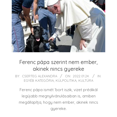
Ferenc pápa szerint nem ember,
akinek nincs gyereke
2022-
BY:
CSERTEG ALEXANDRA
ON:
2022.01.24.
IN:
EGYÉB KATEGÓRIA
,
KÜLPOLITIKA
,
KULTÚRA
01-
24
Ferenc pápa ismét ‘bort iszik, vizet prédikál
legújabb megnyilvánulásaiban is, amiben
megállapítja, hogy nem ember, akinek nincs
gyereke.