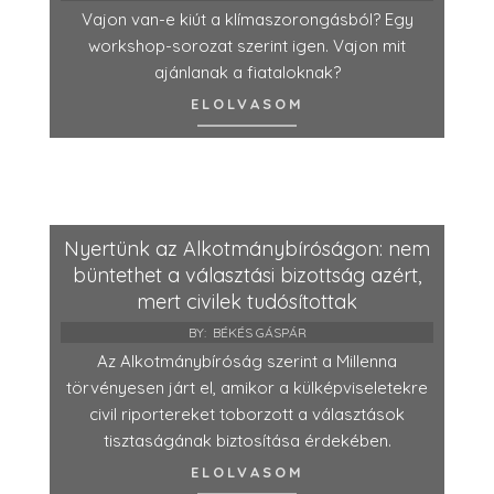
Vajon van-e kiút a klímaszorongásból? Egy
workshop-sorozat szerint igen. Vajon mit
ajánlanak a fiataloknak?
ELOLVASOM
Nyertünk az Alkotmánybíróságon: nem
büntethet a választási bizottság azért,
mert civilek tudósítottak
BY:
BÉKÉS GÁSPÁR
Az Alkotmánybíróság szerint a Millenna
törvényesen járt el, amikor a külképviseletekre
civil riportereket toborzott a választások
tisztaságának biztosítása érdekében.
ELOLVASOM