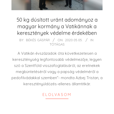
50 kg dúsított uránt adományoz a
magyar kormány a Vatikánnak a
keresztények védelme érdekében
2020-
BY:
BÉKÉS GÁSPÁR
ON:
2020.05.05.
IN:
TÓTÁGAS
05-
05
A Vatikán évszázadok óta következetesen a
kereszténység legfontosabb védelmezője, legyen
szó a Szentföld visszafoglalásáról, az eretnekek
megbüntetéséről vagy a papság védelméről a
pedofilvádakkal szemben”- mondta Azbej Tristan, a
keresztényüldözés-ellenes államtitkár.
ELOLVASOM