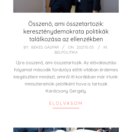
Összenő, ami összetartozik:
kereszténydemokrata politikák
találkozása az ellenzékben
2021-
BY:
BÉKÉS GÁSPÁR
ON:
2021.10.03.
IN:
BELPOLITIKA
10-
03
Újra összenő, ami összetartozik. Az előválasztási
folyamat második fordulója előtti vitában érdemes
kiegészíteni mindazt, amiről itt korábban már írtunk:
miniszterelnök-jelöltként hova is tartozik
Karácsony Gergely.
ELOLVASOM