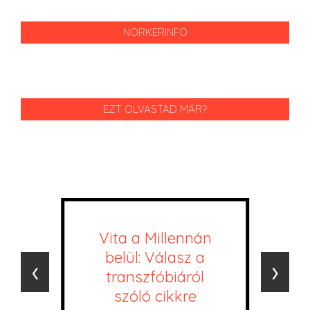
NORKERINFO
EZT OLVASTAD MÁR?
Vita a Millennán
belül: Válasz a
‹
›
transzfóbiáról
szóló cikkre