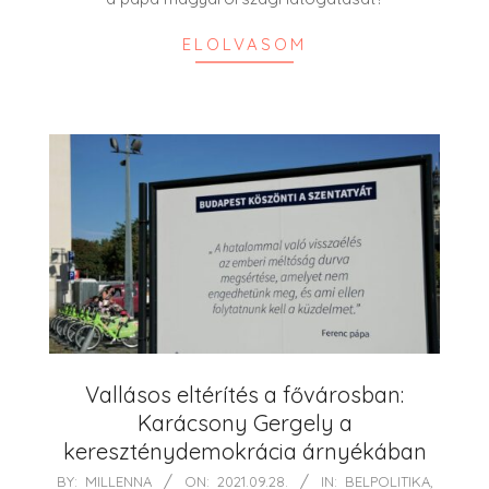
ELOLVASOM
Vallásos eltérítés a fővárosban:
Karácsony Gergely a
kereszténydemokrácia árnyékában
2021-
BY:
MILLENNA
ON:
2021.09.28.
IN:
BELPOLITIKA
,