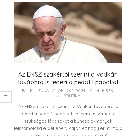
Az ENSZ szakértői szerint a Vatikán
továbbra is fedezi a pedofil papokat
2021-
BY:
MILLENNA
ON:
2021.06.24.
IN:
HÍREK
,
KÜLPOLITIKA
06-
24
Az ENSZ szakértői szerint a Vatikán továbbra is
fedezi a pedofil papokat, és nem teszi meg a
szükséges lépéseket a bűncselekmények
felszámolása érdekében. Vajon ez hogy érinti majd
a pápa magyarországi látogatását?