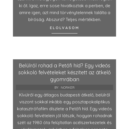
ki őt. Igaz, erre sose hivatkoztak a perben, de
amire igen, azt mind törvénytelennek találta a
bíróság. Abszurd? Teljes mértékben.
ELOLVASOM
Belülről rohad a Petőfi híd? Egy videós
sokkoló felvételeket készített az átkelő
gyomrában
BY:
NORKER
Kívülről egy átlagos budapesti átkelő, belülről
viszont sokkal inkább egy posztapokaliptikus
katasztrófafilm díszlete a Petőfi híd. Egy videós
sokkoló felvételein jól látszik, hogyan rohadnak
szét az 1980 óta felújítatlan acélszerkezetek és