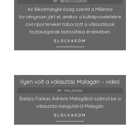
BY:
BÉKÉS GÁSPÁR
Az Alkotmánybíróság szerint a Millenna
törvényesen járt el, amikor a külképviseletekre
civil riportereket toborzott a választások
tisztaságának biztosítása érdekében.
ELOLVASOM
Ilyen volt a választás Malagán – videó
BY:
MILLENNA
Balázs-Farkas Adrienn Malagából számol be a
választási hangulatról Malagán.
ELOLVASOM