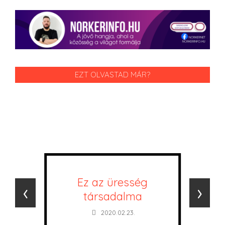
EZT OLVASTAD MÁR?
Ez az üresség
‹
›
társadalma
2020.02.23.