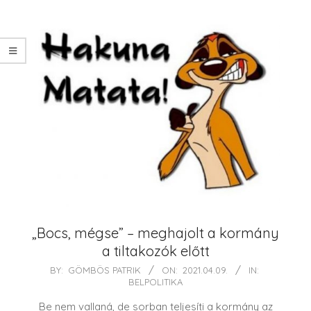
„Bocs, mégse” – meghajolt a kormány
a tiltakozók előtt
2021-
BY:
GÖMBÖS PATRIK
ON:
2021.04.09.
IN:
BELPOLITIKA
04-
09
Be nem vallaná, de sorban teljesíti a kormány az