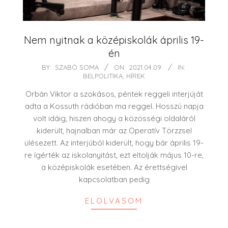
Nem nyitnak a középiskolák április 19-
én
2021-
BY:
SZABÓ SOMA
ON:
2021.04.09.
IN:
BELPOLITIKA
,
HÍREK
04-
09
Orbán Viktor a szokásos, péntek reggeli interjúját
adta a Kossuth rádióban ma reggel. Hosszú napja
volt idáig, hiszen ahogy a közösségi oldaláról
kiderült, hajnalban már az Operatív Törzzsel
ülésezett. Az interjúból kiderült, hogy bár április 19-
re ígérték az iskolanyitást, ezt eltolják május 10-re,
a középiskolák esetében. Az érettségivel
kapcsolatban pedig
ELOLVASOM