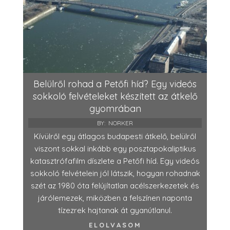
Belülről rohad a Petőfi híd? Egy videós
sokkoló felvételeket készített az átkelő
gyomrában
BY:
NORKER
Kívülről egy átlagos budapesti átkelő, belülről
viszont sokkal inkább egy posztapokaliptikus
katasztrófafilm díszlete a Petőfi híd. Egy videós
sokkoló felvételein jól látszik, hogyan rohadnak
szét az 1980 óta felújítatlan acélszerkezetek és
járólemezek, miközben a felszínen naponta
tízezrek hajtanak át gyanútlanul.
ELOLVASOM