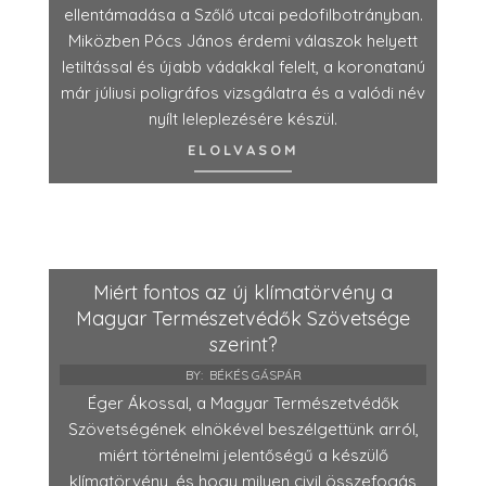
ellentámadása a Szőlő utcai pedofilbotrányban.
Miközben Pócs János érdemi válaszok helyett
letiltással és újabb vádakkal felelt, a koronatanú
már júliusi poligráfos vizsgálatra és a valódi név
nyílt leleplezésére készül.
ELOLVASOM
Miért fontos az új klímatörvény a
Magyar Természetvédők Szövetsége
szerint?
BY:
BÉKÉS GÁSPÁR
Éger Ákossal, a Magyar Természetvédők
Szövetségének elnökével beszélgettünk arról,
miért történelmi jelentőségű a készülő
klímatörvény, és hogy milyen civil összefogás