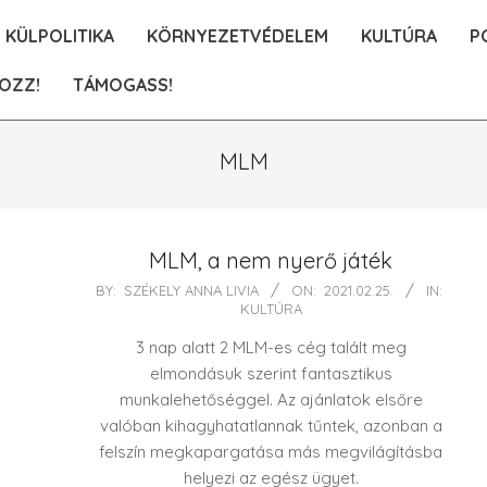
KÜLPOLITIKA
KÖRNYEZETVÉDELEM
KULTÚRA
P
OZZ!
TÁMOGASS!
MLM
MLM, a nem nyerő játék
2021-
BY:
SZÉKELY ANNA LIVIA
ON:
2021.02.25.
IN:
KULTÚRA
02-
25
3 nap alatt 2 MLM-es cég talált meg
elmondásuk szerint fantasztikus
munkalehetőséggel. Az ajánlatok elsőre
valóban kihagyhatatlannak tűntek, azonban a
felszín megkapargatása más megvilágításba
helyezi az egész ügyet.