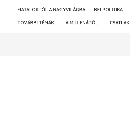
Skip
FIATALOKTÓL A NAGYVILÁGBA
BELPOLITIKA
to
content
TOVÁBBI TÉMÁK
A MILLENÁRÓL
CSATLAK