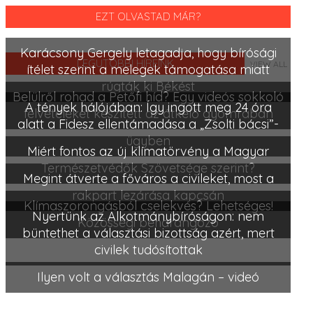
EZT OLVASTAD MÁR?
Karácsony Gergely letagadja, hogy bírósági
LEGUTÓBBI HÍREINK
VIEW ALL
ítélet szerint a melegek támogatása miatt
rúgták ki Békést
Belülről rohad a Petőfi híd? Egy videós sokkoló
A tények hálójában: Így ingott meg 24 óra
felvételeket készített az átkelő gyomrában
alatt a Fidesz ellentámadása a „Zsolti bácsi”-
ügyben
Miért fontos az új klímatörvény a Magyar
Természetvédők Szövetsége szerint?
Megint átverte a főváros a civileket, most a
rakpart lezárása kapcsán
Klímaszorongásból cselekvés? Lehetséges!
Nyertünk az Alkotmánybíróságon: nem
Közösségi beharangozó
büntethet a választási bizottság azért, mert
civilek tudósítottak
Ilyen volt a választás Malagán – videó