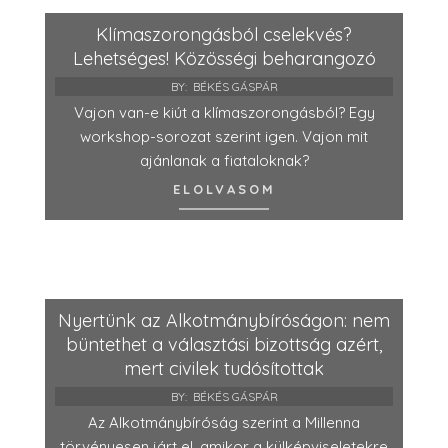
Klímaszorongásból cselekvés?
Lehetséges! Közösségi beharangozó
BY:
BÉKÉS GÁSPÁR
Vajon van-e kiút a klímaszorongásból? Egy
workshop-sorozat szerint igen. Vajon mit
ajánlanak a fiataloknak?
ELOLVASOM
Nyertünk az Alkotmánybíróságon: nem
büntethet a választási bizottság azért,
mert civilek tudósítottak
BY:
BÉKÉS GÁSPÁR
Az Alkotmánybíróság szerint a Millenna
törvényesen járt el, amikor a külképviseletekre