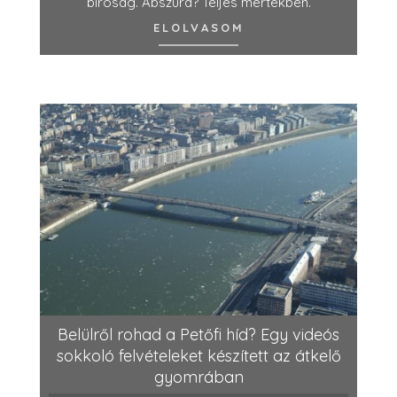
bíróság. Abszurd? Teljes mértékben.
ELOLVASOM
Belülről rohad a Petőfi híd? Egy videós
sokkoló felvételeket készített az átkelő
gyomrában