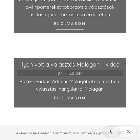
civil riportereket toborzott a választások
tisztaságának biztosítása érdekében.
ELOLVASOM
Ilyen volt a választás Malagán – videó
BY:
MILLENNA
Balázs-Farkas Adrienn Malagából számol be a
választási hangulatról Malagán.
ELOLVASOM
A Millenna.hu kiadója a Fenntartható Demokráciáért Egyesület © - 2026