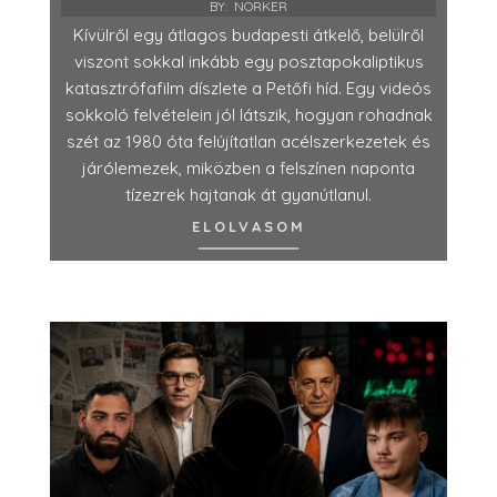
BY:
NORKER
Kívülről egy átlagos budapesti átkelő, belülről
viszont sokkal inkább egy posztapokaliptikus
katasztrófafilm díszlete a Petőfi híd. Egy videós
sokkoló felvételein jól látszik, hogyan rohadnak
szét az 1980 óta felújítatlan acélszerkezetek és
járólemezek, miközben a felszínen naponta
tízezrek hajtanak át gyanútlanul.
ELOLVASOM