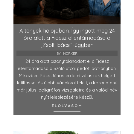
A tények hálójában: Így ingott meg 24
óra alatt a Fidesz ellentámadása a
„Zsolti bácsi”-ügyben
BY:
NORKER
24 óra alatt bizonytalanodott el a Fidesz
ellentámadása a Szőlő utcai pedofilbotrányban.
Miközben Pócs János érdemi válaszok helyett
letiltással és újabb vádakkal felelt, a koronatanú
már júliusi poligráfos vizsgálatra és a valódi név
nyílt leleplezésére készül.
ELOLVASOM