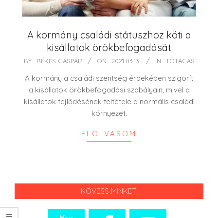
A kormány családi státuszhoz köti a
kisállatok örökbefogadását
2021-
BY:
BÉKÉS GÁSPÁR
ON:
2021.03.13.
IN:
TÓTÁGAS
03-
A kormány a családi szentség érdekében szigorít
13
a kisállatok örökbefogadási szabályain, mivel a
kisállatok fejlődésének feltétele a normális családi
környezet.
ELOLVASOM
KÖVESS MINKET!