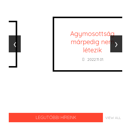
Agymosottság
‹
›
márpedig nem
létezik
2022.11.01.
LEGUTÓBBI HÍREINK
VIEW ALL