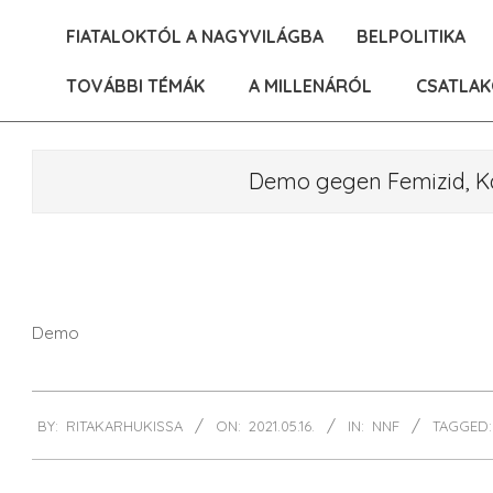
Skip
FIATALOKTÓL A NAGYVILÁGBA
BELPOLITIKA
to
content
TOVÁBBI TÉMÁK
A MILLENÁRÓL
CSATLAK
Demo gegen Femizid, Karl
Demo
2021-
BY:
RITAKARHUKISSA
ON:
2021.05.16.
IN:
NNF
TAGGED:
05-
16